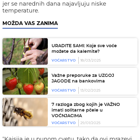
jer se narednih dana najavljuju niske
temperature.
MOŽDA VAS ZANIMA
URADITE SAMI: Koje sve voće
možete da kalemite?
18/03/2025
VOĆARSTVO
Važne preporuke za UZGOJ
JAGODE na bankovima
13/02/2025
VOĆARSTVO
7 razloga zbog kojih je VAŽNO
imati solitarne pčele u
VOĆNJACIMA
29/01/2025
VOĆARSTVO
“Kajsija je u punom cvetu, tako da ovi mrazevi