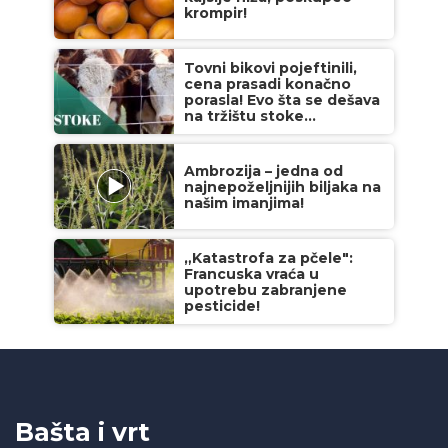
krompir!
Tovni bikovi pojeftinili,
cena prasadi konačno
porasla! Evo šta se dešava
na tržištu stoke...
Ambrozija – jedna od
najnepoželjnijih biljaka na
našim imanjima!
„Katastrofa za pčele":
Francuska vraća u
upotrebu zabranjene
pesticide!
Bašta i vrt