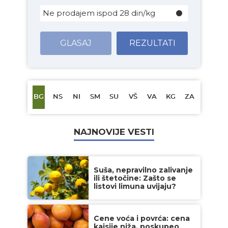
Ne prodajem ispod 28 din/kg
GLASAJ
REZULTATI
BG
NS
NI
SM
SU
VŠ
VA
KG
ZA
NAJNOVIJE VESTI
Suša, nepravilno zalivanje
ili štetočine: Zašto se
listovi limuna uvijaju?
Cene voća i povrća: cena
kajsije niža, poskupeo