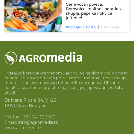
Cene voća i povrća:
Borovnice, maline i paradajz
skuplji, paprika i tikvice
jeftinije!
30.07.2026
KRETANJE CENA
Hvatajući korak sa vremenom u jednoj od najdinamičnijih oblasti
današnjice, na Agromedia portalu mešaju se stara i nova znanja,
mudrost tradicije i najnovija tehnološka dostignuća. Uhvatite
korak sa promenama, pratite najčitaniji poljoprivredni portal u
Srbiji!
Dr Ivana Ribara 84, VI/26
11070 Novi Beograd
Telefon:
+381 64 1627 353
Email:
info@agromedia.rs
www.agromedia.rs