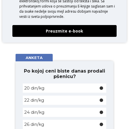
elektronskoj formi koja se sastoji od teksta i slika. Sa
prihvatanjem uslova o
preuzimanju E-knjige
saglasan sam i
da svake nedelje svoju mejl adresu dobijam najvažnije
vesti iz sveta poljoprivrede.
Preuzmite e-book
ANKETA
Po kojoj ceni biste danas prodali
pšenicu?
20 din/kg
22 din/kg
24 din/kg
26 din/kg