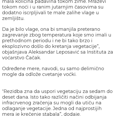
mala količina padavina tokom zime. Mrazevi
tokom noći i u ranim jutarnjim časovima su
dodatno iscrpljivali te male zalihe vlage u
zemljištu.
Da je bilo vlage, ona bi smanjila preterano
zagrevanje zbog temperatura koje smo imali u
prethodnom periodu i ne bi tako brzo i
eksplozivno došlo do kretanja vegetacije”,
objašnjava Aleksandar Leposavić sa Instituta za
voćarstvo Čačak.
Određene mere, navodi, su samo delimično
mogle da odlože cvetanje voćki.
“Rezidba zna da uspori vegetaciju za sedam do
deset dana. Isto tako različiti načini odbijanja
infracrvenog zračenja su mogli da utiču na
odlaganje vegetacije. Jedna od najprostijih
mera je krečenje stabala”, dodaje.