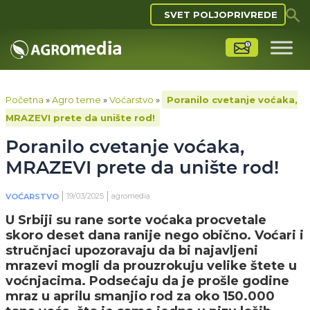
SVET POLJOPRIVREDE
Početna
»
Agro teme
»
Voćarstvo
»
Poranilo cvetanje voćaka,
MRAZEVI prete da unište rod!
Poranilo cvetanje voćaka,
MRAZEVI prete da unište rod!
19/03/2025
agromedia
VOĆARSTVO
U Srbiji su rane sorte voćaka procvetale
skoro deset dana ranije nego obično. Voćari i
stručnjaci upozoravaju da bi najavljeni
mrazevi mogli da prouzrokuju velike štete u
voćnjacima. Podsećaju da je prošle godine
mraz u aprilu smanjio rod za oko 150.000