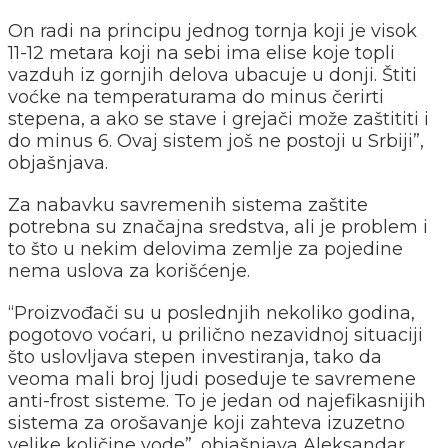
On radi na principu jednog tornja koji je visok
11-12 metara koji na sebi ima elise koje topli
vazduh iz gornjih delova ubacuje u donji. Štiti
voćke na temperaturama do minus čerirti
stepena, a ako se stave i grejači može zaštititi i
do minus 6. Ovaj sistem još ne postoji u Srbiji”,
objašnjava.
Za nabavku savremenih sistema zaštite
potrebna su značajna sredstva, ali je problem i
to što u nekim delovima zemlje za pojedine
nema uslova za korišćenje.
“Proizvođači su u poslednjih nekoliko godina,
pogotovo voćari, u prilično nezavidnoj situaciji
što uslovljava stepen investiranja, tako da
veoma mali broj ljudi poseduje te savremene
anti-frost sisteme. To je jedan od najefikasnijih
sistema za orošavanje koji zahteva izuzetno
velike količine vode”, objašnjava Aleksandar