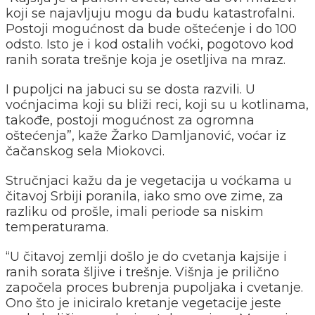
koji se najavljuju mogu da budu katastrofalni.
Postoji mogućnost da bude oštećenje i do 100
odsto. Isto je i kod ostalih voćki, pogotovo kod
ranih sorata trešnje koja je osetljiva na mraz.
I pupoljci na jabuci su se dosta razvili. U
voćnjacima koji su bliži reci, koji su u kotlinama,
takođe, postoji mogućnost za ogromna
oštećenja”, kaže Žarko Damljanović, voćar iz
čačanskog sela Miokovci.
Stručnjaci kažu da je vegetacija u voćkama u
čitavoj Srbiji poranila, iako smo ove zime, za
razliku od prošle, imali periode sa niskim
temperaturama.
“U čitavoj zemlji došlo je do cvetanja kajsije i
ranih sorata šljive i trešnje. Višnja je prilično
započela proces bubrenja pupoljaka i cvetanje.
Ono što je iniciralo kretanje vegetacije jeste