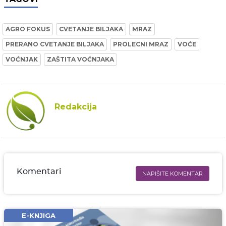
AGRO FOKUS
CVETANJE BILJAKA
MRAZ
PRERANO CVETANJE BILJAKA
PROLECNI MRAZ
VOĆE
VOĆNJAK
ZAŠTITA VOĆNJAKA
Redakcija
Komentari
NAPIŠITE KOMENTAR
Ime i prezime* obavezno
Email* obavezno
E-KNJIGA