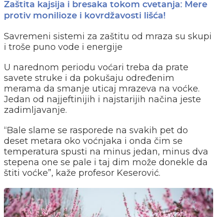
Zaštita kajsija i bresaka tokom cvetanja: Mere
protiv monilioze i kovrdžavosti lišća!
Savremeni sistemi za zaštitu od mraza su skupi
i troše puno vode i energije
U narednom periodu voćari treba da prate
savete struke i da pokušaju određenim
merama da smanje uticaj mrazeva na voćke.
Jedan od najjeftinijih i najstarijih načina jeste
zadimljavanje.
“Bale slame se rasporede na svakih pet do
deset metara oko voćnjaka i onda čim se
temperatura spusti na minus jedan, minus dva
stepena one se pale i taj dim može donekle da
štiti voćke”, kaže profesor Keserović.