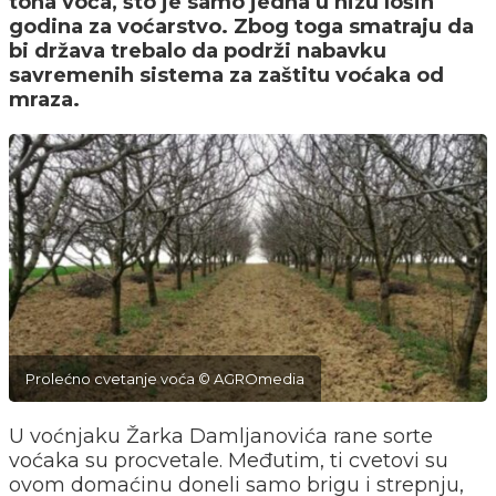
tona voća, što je samo jedna u nizu loših
godina za voćarstvo. Zbog toga smatraju da
bi država trebalo da podrži nabavku
savremenih sistema za zaštitu voćaka od
mraza.
Prolećno cvetanje voća © AGROmedia
U voćnjaku Žarka Damljanovića rane sorte
voćaka su procvetale. Međutim, ti cvetovi su
ovom domaćinu doneli samo brigu i strepnju,