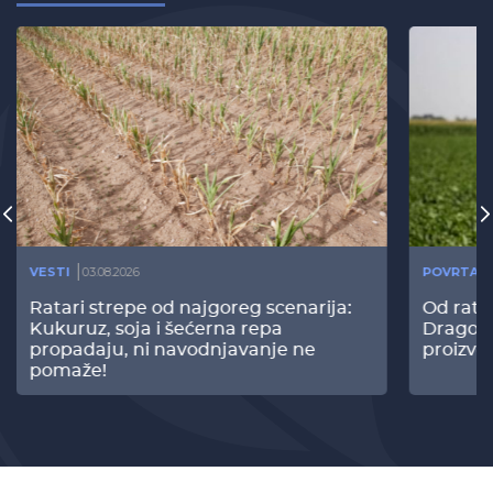
VESTI
03.08.2026
POVRTAR
Ratari strepe od najgoreg scenarija:
Od rata
Kukuruz, soja i šećerna repa
Dragomi
propadaju, ni navodnjavanje ne
proizvo
pomaže!