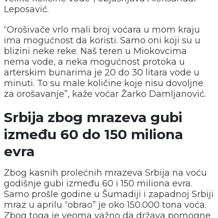
Leposavić.
“Orošivače vrlo mali broj voćara u mom kraju
ima mogućnost da koristi. Samo oni koji su u
blizini neke reke. Naš teren u Miokovcima
nema vode, a neka mogućnost protoka u
arterskim bunarima je 20 do 30 litara vode u
minuti. To su male količine koje nisu dovoljne
za orošavanje”, kaže voćar Žarko Damljanović.
Srbija zbog mrazeva gubi
između 60 do 150 miliona
evra
Zbog kasnih prolećnih mrazeva Srbija na voću
godišnje gubi između 60 i 150 miliona evra.
Samo prošle godine u Šumadiji i zapadnoj Srbiji
mraz u aprilu “obrao” je oko 150.000 tona voća.
Zbog toga je veoma važno da država pomogne