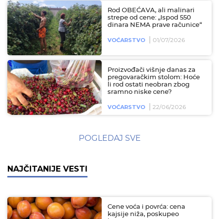
Rod OBEĆAVA, ali malinari
strepe od cene: „Ispod 550
dinara NEMA prave računice“
01/07/2026
VOĆARSTVO
Proizvođači višnje danas za
pregovaračkim stolom: Hoće
li rod ostati neobran zbog
sramno niske cene?
22/06/2026
VOĆARSTVO
POGLEDAJ SVE
NAJČITANIJE VESTI
Cene voća i povrća: cena
kajsije niža, poskupeo