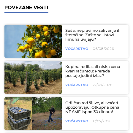
POVEZANE VESTI
Suša, nepravilno zalivanje ili
štetočine: Zašto se listovi
limuna uvijaju?
06/08/2026
VOĆARSTVO
Kupina rodila, ali niska cena
kvari računicu: Prerada
postaje jedini izlaz?
27/07/2026
VOĆARSTVO
Odličan rod šljive, ali voćari
upozoravaju: Otkupna cena
NE SME ispod 30 dinara!
17/07/2026
VOĆARSTVO