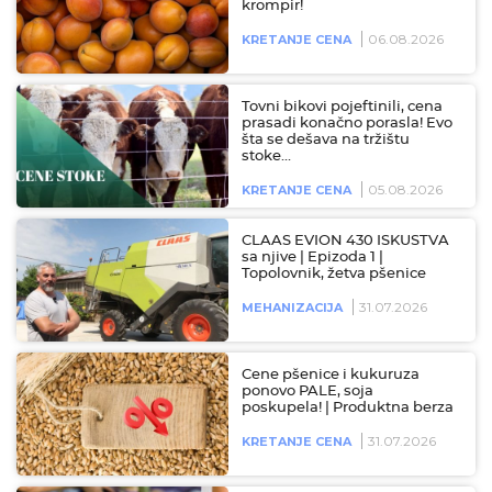
krompir!
06.08.2026
KRETANJE CENA
Tovni bikovi pojeftinili, cena
prasadi konačno porasla! Evo
šta se dešava na tržištu
stoke…
05.08.2026
KRETANJE CENA
CLAAS EVION 430 ISKUSTVA
sa njive | Epizoda 1 |
Topolovnik, žetva pšenice
31.07.2026
MEHANIZACIJA
Cene pšenice i kukuruza
ponovo PALE, soja
poskupela! | Produktna berza
31.07.2026
KRETANJE CENA