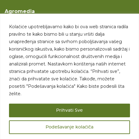
Agromedia
O nama
Kolačiće upotrebljavamo kako bi ova web stranica radila
Svet poljoprivrede
pravilno te kako bismo bili u stanju vršiti dalja
Marketing usluge
unapređenja stranice sa svrhom poboljšavanja vašeg
korisničkog iskustva, kako bismo personalizovali sadržaj i
Tražimo saradnike
oglase, omogućili funkcionalnost društvenih medija i
analizirali promet. Nastavkom korištenja naših internet
Kontakt
stranica prihvatate upotrebu kolačića. “Prihvati sve”,
znači da prihvatate sve kolačiće. Takođe, možete
Kontakt
posetiti "Podešavanja kolačića" Kako biste podesili šta
želite.
Prihvati Sve
Podešavanje kolaćiča
Sva prava zadržana. 2007 - 2026. © Agromedia d.o.o.
Uslovi korišćenja
Politika privatnosti
Uslovi korišćenja i kupovine