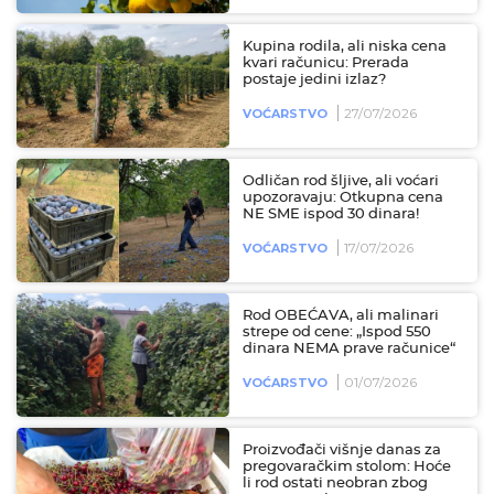
Kupina rodila, ali niska cena
kvari računicu: Prerada
postaje jedini izlaz?
27/07/2026
VOĆARSTVO
Odličan rod šljive, ali voćari
upozoravaju: Otkupna cena
NE SME ispod 30 dinara!
17/07/2026
VOĆARSTVO
Rod OBEĆAVA, ali malinari
strepe od cene: „Ispod 550
dinara NEMA prave računice“
01/07/2026
VOĆARSTVO
Proizvođači višnje danas za
pregovaračkim stolom: Hoće
li rod ostati neobran zbog