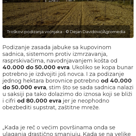
Troškovi podizanja voćnjaka - © Dejan Davidović/Agromedia
Podizanje zasada jabuke sa kupovinom
sadnica, sistemom protiv izmrzavanja,
rasprskivačima, navodnjavanjem košta od
40.000 do 50.000 evra
. Ukoliko se kopa bunar
potrebno je izdvojiti još novca. I za podizanje
jednog hektara borovnice potrebno
od 40.000
do 50.000 evra
, stim što se sada sadnica nalazi
u saksiji pa tako dolazimo do iznosa koji se bliži
i cifri
od 80.000 evra
jer je neophodno
obezbediti supstrat, zaštitne mreže.
„Kada je reč o većim površinama onda se
ulaganja drastično smanjuju. Kada se na velike