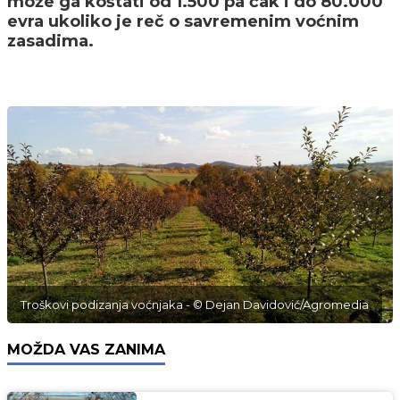
može ga koštati od 1.500 pa čak i do 80.000
evra ukoliko je reč o savremenim voćnim
zasadima.
Troškovi podizanja voćnjaka - © Dejan Davidović/Agromedia
MOŽDA VAS ZANIMA