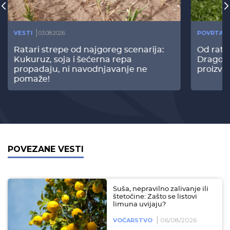
VESTI
03.08.2026
POVRTAR
Ratari strepe od najgoreg scenarija:
Od rata
Kukuruz, soja i šećerna repa
Dragomi
propadaju, ni navodnjavanje ne
proizvo
pomaže!
POVEZANE VESTI
Suša, nepravilno zalivanje ili
štetočine: Zašto se listovi
limuna uvijaju?
06/08/2026
VOĆARSTVO