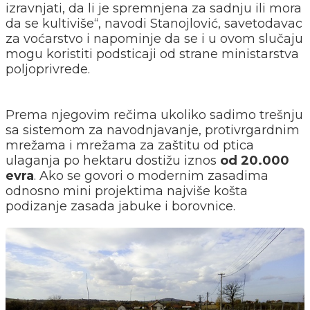
izravnjati, da li je spremnjena za sadnju ili mora
da se kultiviše“, navodi Stanojlović, savetodavac
za voćarstvo i napominje da se i u ovom slučaju
mogu koristiti podsticaji od strane ministarstva
poljoprivrede.
Prema njegovim rečima ukoliko sadimo trešnju
sa sistemom za navodnjavanje, protivrgardnim
mrežama i mrežama za zaštitu od ptica
ulaganja po hektaru dostižu iznos
od 20.000
evra
. Ako se govori o modernim zasadima
odnosno mini projektima najviše košta
podizanje zasada jabuke i borovnice.