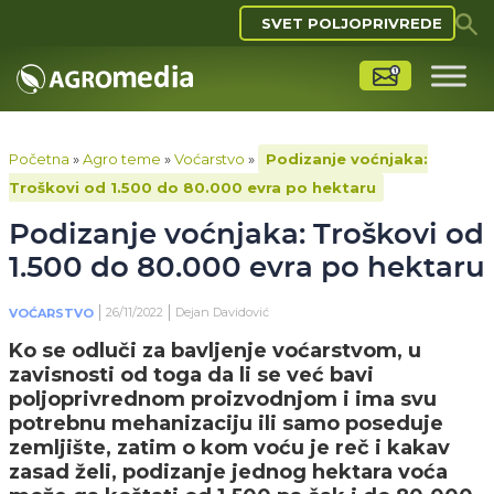
SVET POLJOPRIVREDE
Početna
»
Agro teme
»
Voćarstvo
»
Podizanje voćnjaka:
Troškovi od 1.500 do 80.000 evra po hektaru
Podizanje voćnjaka: Troškovi od
1.500 do 80.000 evra po hektaru
26/11/2022
Dejan Davidović
VOĆARSTVO
Ko se odluči za bavljenje voćarstvom, u
zavisnosti od toga da li se već bavi
poljoprivrednom proizvodnjom i ima svu
potrebnu mehanizaciju ili samo poseduje
zemljište, zatim o kom voću je reč i kakav
zasad želi, podizanje jednog hektara voća