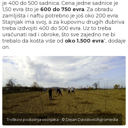
je 400 do 500 sadnica. Cena jedne sadnice je
1,50 evra što je
600 do 750 evra
. Za obradu
zamljišta i naftu potrebno je još oko 200 evra.
Stajnjak ima svoj, a za kupovinu drugih đubriva
treba izdvojiti 400 do 500 evra. Uz to treba
uračunati rad i obroke, što sve zajedno ne bi
trebalo da košta više od
oko 1.500 evra
“, dodaje
on.
Troškovi podizanja voćnjaka - © Dejan Davidović/Agromedia