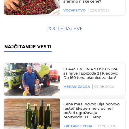
sramno niske cene?
22/06/2026
VOĆARSTVO
POGLEDAJ SVE
NAJČITANIJE VESTI
CLAAS EVION 430 ISKUSTVA
sa njive | Epizoda 2 | Kladovo:
Do 160 tona pšenice za dan!
07.08.2026
MEHANIZACIJA
Cena maslinovog ulja ponovo
raste? Ekstremne vrućine i
požari ugrožavaju
proizvodnju u Evropi
07.08.2026
KRETANJE CENA