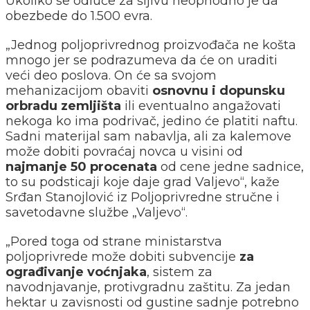
Ukoliko se odluče za šljivu neophodno je da
obezbede do 1.500 evra.
„Jednog poljoprivrednog proizvođača ne košta
mnogo jer se podrazumeva da će on uraditi
veći deo poslova. On će sa svojom
mehanizacijom obaviti
osnovnu i dopunsku
orbradu zemljišta
ili eventualno angažovati
nekoga ko ima podrivač, jedino će platiti naftu.
Sadni materijal sam nabavlja, ali za kalemove
može dobiti povraćaj novca u visini od
najmanje 50 procenata
od cene jedne sadnice,
to su podsticaji koje daje grad Valjevo“, kaže
Srđan Stanojlović iz Poljoprivredne stručne i
savetodavne službe „Valjevo“.
„Pored toga od strane ministarstva
poljoprivrede može dobiti subvencije
za
ograđivanje voćnjaka
, sistem za
navodnjavanje, protivgradnu zaštitu. Za jedan
hektar u zavisnosti od gustine sadnje potrebno