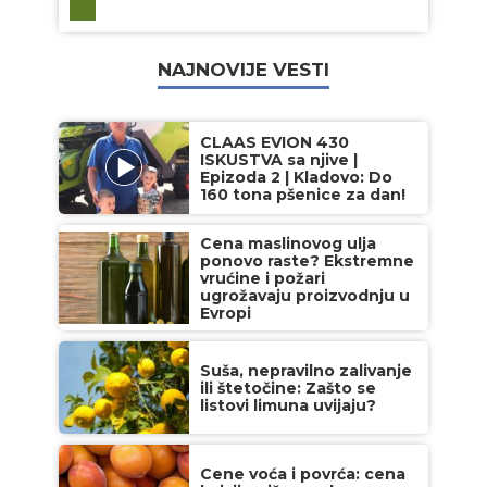
NAJNOVIJE VESTI
CLAAS EVION 430
ISKUSTVA sa njive |
Epizoda 2 | Kladovo: Do
160 tona pšenice za dan!
Cena maslinovog ulja
ponovo raste? Ekstremne
vrućine i požari
ugrožavaju proizvodnju u
Evropi
Suša, nepravilno zalivanje
ili štetočine: Zašto se
listovi limuna uvijaju?
Cene voća i povrća: cena