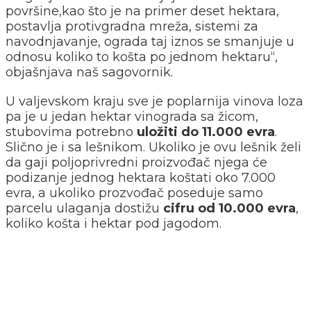
površine,kao što je na primer deset hektara,
postavlja protivgradna mreža, sistemi za
navodnjavanje, ograda taj iznos se smanjuje u
odnosu koliko to košta po jednom hektaru“,
objašnjava naš sagovornik.
U valjevskom kraju sve je poplarnija vinova loza
pa je u jedan hektar vinograda sa žicom,
stubovima potrebno
uložiti do 11.000 evra
.
Slično je i sa lešnikom. Ukoliko je ovu lešnik želi
da gaji poljoprivredni proizvođač njega će
podizanje jednog hektara koštati oko 7.000
evra, a ukoliko prozvođač poseduje samo
parcelu ulaganja dostižu
cifru od 10.000 evra
,
koliko košta i hektar pod jagodom.