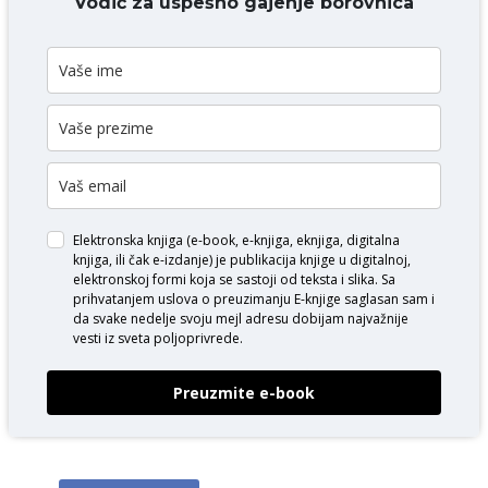
Vodič za uspešno gajenje borovnica
Elektronska knjiga (e-book, e-knjiga, eknjiga, digitalna
knjiga, ili čak e-izdanje) je publikacija knjige u digitalnoj,
elektronskoj formi koja se sastoji od teksta i slika. Sa
prihvatanjem uslova o
preuzimanju E-knjige
saglasan sam i
da svake nedelje svoju mejl adresu dobijam najvažnije
vesti iz sveta poljoprivrede.
Preuzmite e-book