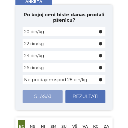
ANKETA
Po kojoj ceni biste danas prodali
pšenicu?
20 din/kg
22 din/kg
24 din/kg
26 din/kg
Ne prodajem ispod 28 din/kg
GLASAJ
REZULTATI
BG
NS
NI
SM
SU
VŠ
VA
KG
ZA