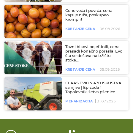
Cene voća i povrća: cena
kajsije niža, poskupeo
krompir!
06.08.2026
KRETANJE CENA
Tovni bikovi pojeftinili, cena
prasadi konačno porasla! Evo
šta se dešava na tržištu
stoke…
05.08.2026
KRETANJE CENA
CLAAS EVION 430 ISKUSTVA
sa njive | Epizoda 1 |
Topolovnik, žetva pšenice
31.07.2026
MEHANIZACIJA