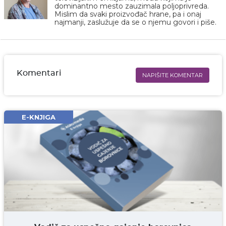
dominantno mesto zauzimala poljoprivreda.
Mislim da svaki proizvođač hrane, pa i onaj
najmanji, zaslužuje da se o njemu govori i piše.
Komentari
NAPIŠITE KOMENTAR
Ime i prezime* obavezno
Email* obavezno
E-KNJIGA
Komentar* obavezno
DODAJ KOMENTAR