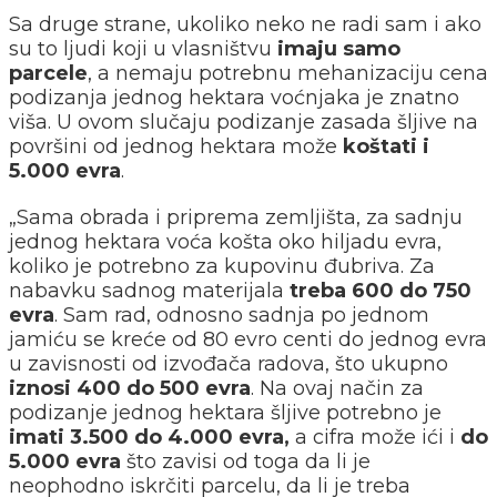
Sa druge strane, ukoliko neko ne radi sam i ako
su to ljudi koji u vlasništvu
imaju samo
parcele
, a nemaju potrebnu mehanizaciju cena
podizanja jednog hektara voćnjaka je znatno
viša. U ovom slučaju podizanje zasada šljive na
površini od jednog hektara može
koštati i
5.000 evra
.
„Sama obrada i priprema zemljišta, za sadnju
jednog hektara voća košta oko hiljadu evra,
koliko je potrebno za kupovinu đubriva. Za
nabavku sadnog materijala
treba 600 do 750
evra
. Sam rad, odnosno sadnja po jednom
jamiću se kreće od 80 evro centi do jednog evra
u zavisnosti od izvođača radova, što ukupno
iznosi 400 do 500 evra
. Na ovaj način za
podizanje jednog hektara šljive potrebno je
imati 3.500 do 4.000 evra,
a cifra može ići i
do
5.000 evra
što zavisi od toga da li je
neophodno iskrčiti parcelu, da li je treba