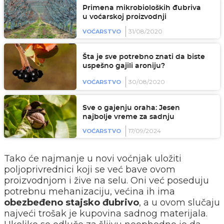
Primena mikrobioloških đubriva
u voćarskoj proizvodnji
31/08/2020
VOĆARSTVO
Šta je sve potrebno znati da biste
uspešno gajili aroniju?
30/08/2020
VOĆARSTVO
Sve o gajenju oraha: Jesen
najbolje vreme za sadnju
17/09/2024
VOĆARSTVO
Tako će najmanje u novi voćnjak uložiti
poljoprivrednici koji se već bave ovom
proizvodnjom i žive na selu. Oni već poseduju
potrebnu mehanizaciju, većina ih ima
obezbeđeno stajsko đubrivo
, a u ovom slučaju
najveći trošak je kupovina sadnog materijala.