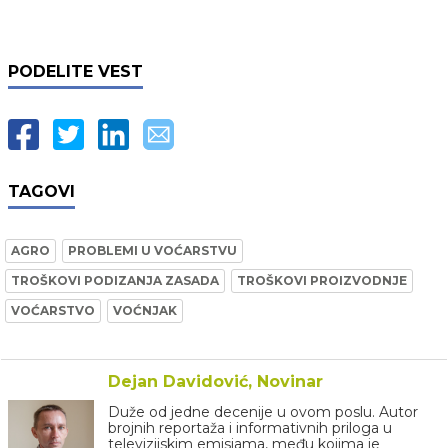
PODELITE VEST
TAGOVI
AGRO
PROBLEMI U VOĆARSTVU
TROŠKOVI PODIZANJA ZASADA
TROŠKOVI PROIZVODNJE
VOĆARSTVO
VOĆNJAK
Dejan Davidović, Novinar
Duže od jedne decenije u ovom poslu. Autor
brojnih reportaža i informativnih priloga u
televizijskim emisjama, među kojima je