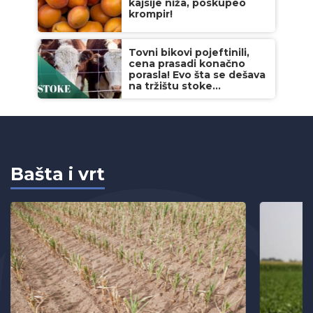
kajsije niža, poskupeo
krompir!
Tovni bikovi pojeftinili,
cena prasadi konačno
porasla! Evo šta se dešava
na tržištu stoke...
Bašta i vrt