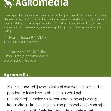
Hvatajući korak sa vremenom u jednoj od najdinamičnijih oblasti
današnjice, na Agromedia portalu mešaju se stara i nova znanja,
mudrost tradicije i najnovija tehnološka dostignuća. Uhvatite
korak sa promenama, pratite najčitaniji poljoprivredni portal u
Srbiji!
Dr Ivana Ribara 84, VI/26
11070 Novi Beograd
Telefon:
+381 64 1627 353
Email:
info@agromedia.rs
www.agromedia.rs
Agromedia
O nama
Kolačiće upotrebljavamo kako bi ova web stranica radila
Svet poljoprivrede
pravilno te kako bismo bili u stanju vršiti dalja
Marketing usluge
unapređenja stranice sa svrhom poboljšavanja vašeg
korisničkog iskustva, kako bismo personalizovali sadržaj i
Tražimo saradnike
oglase, omogućili funkcionalnost društvenih medija i