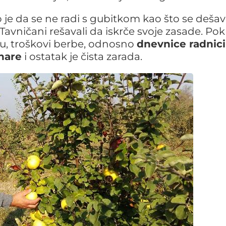
e da se ne radi s gubitkom kao što se dešav
avničani rešavali da iskrče svoje zasade. Pok
itu, troškovi berbe, odnosno
dnevnice radnic
nare
i ostatak je čista zarada.