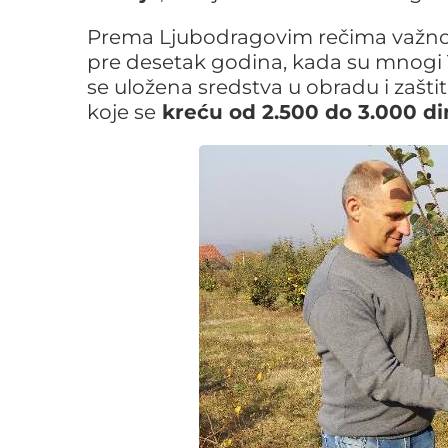
Prema Ljubodragovim rečima važno j
pre desetak godina, kada su mnogi T
se uložena sredstva u obradu i zašt
koje se
kreću od 2.500 do 3.000 di