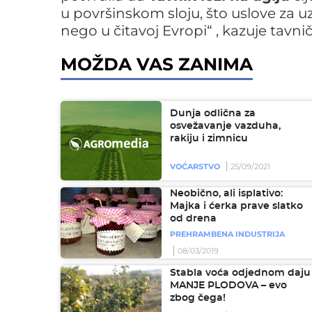
u površinskom sloju, što uslove za 
nego u čitavoj Evropi“ , kazuje tavn
MOŽDA VAS ZANIMA
Dunja odlična za
osvežavanje vazduha,
rakiju i zimnicu
VOĆARSTVO
25/09/2021
Neobično, ali isplativo:
Majka i ćerka prave slatko
od drena
PREHRAMBENA INDUSTRIJA
08/03/2019
Stabla voća odjednom daju
MANJE PLODOVA – evo
zbog čega!