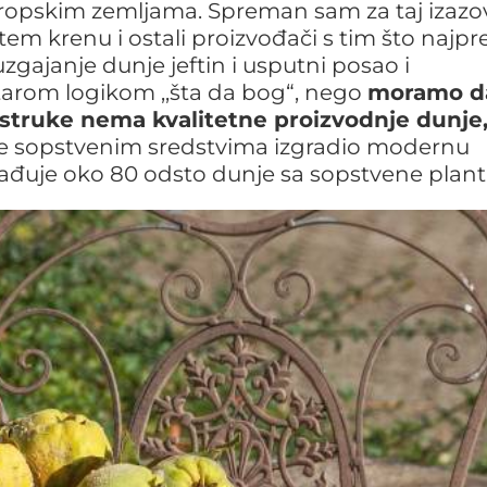
vropskim zemljama. Spreman sam za taj izazov
utem krenu i ostali proizvođači s tim što najpr
gajanje dunje jeftin i usputni posao i
tarom logikom ,,šta da bog“, nego
moramo d
struke nema kvalitetne proizvodnje dunje,
i je sopstvenim sredstvima izgradio modernu
rerađuje oko 80 odsto dunje sa sopstvene plant