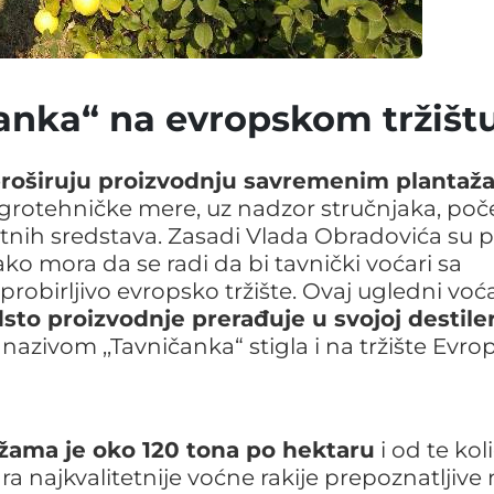
čanka“ na evropskom tržišt
 proširuju proizvodnju savremenim planta
grotehničke mere, uz nadzor stručnjaka, poč
tnih sredstava. Zasadi Vlada Obradovića su 
o mora da se radi da bi tavnički voćari sa
probirljivo evropsko tržište. Ovaj ugledni voć
sto proizvodnje prerađuje u svojoj destiler
nazivom ,,Tavničanka“ stigla i na tržište Evro
žama je oko 120 tona po hektaru
i od te kol
 najkvalitetnije voćne rakije prepoznatljive