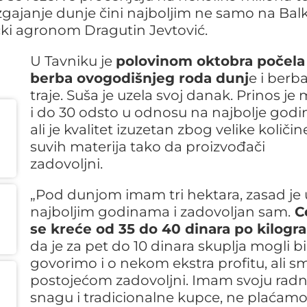
uzgajanje dunje čini najboljim ne samo na Ba
ički agronom Dragutin Jevtović.
U Tavniku je
polovinom oktobra počela
berba ovogodišnjeg roda dunj
e i berba
traje. Suša je uzela svoj danak. Prinos je 
i do 30 odsto u odnosu na najbolje godi
ali je kvalitet izuzetan zbog velike količin
suvih materija tako da proizvođači
zadovoljni.
„Pod dunjom imam tri hektara, zasad je 
najboljim godinama i zadovoljan sam.
C
se kreće od 35 do 40 dinara po kilog
da je za pet do 10 dinara skuplja mogli b
govorimo i o nekom ekstra profitu, ali sm
postojećom zadovoljni. Imam svoju rad
snagu i tradicionalne kupce, ne plaćam