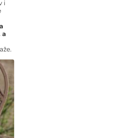
 i
e
a
 a
aže.