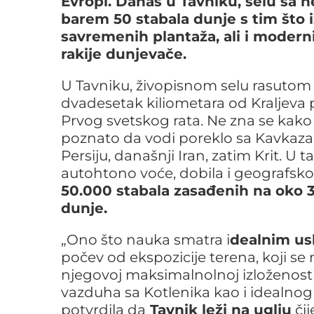
Evropi. Danas u Tavniku, selu sa 
barem 50 stabala dunje s tim što i
savremenih plantaža, ali i modern
rakije dunjevače.
U Tavniku, živopisnom selu rasuto
dvadesetak kiliometara od Kraljeva 
Prvog svetskog rata. Ne zna se kako je
poznato da vodi poreklo sa Kavkaza 
Persiju, današnji Iran, zatim Krit. 
autohtono voće, dobila i geografsko
50.000 stabala zasađenih na oko 
dunje.
„Ono što nauka smatra i
dealnim us
počev od ekspozicije terena, koji s
njegovoj maksimalnolnoj izloženosti
vazduha sa Kotlenika kao i idealnog 
potvrdila da
Tavnik leži na uglju
čij