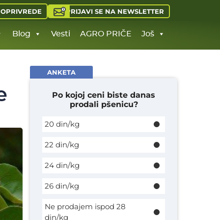
PRIJAVI SE NA NEWSLETTER
JOPRIVREDE
Blog
Vesti
AGRO PRIČE
Još
ANKETA
e
Po kojoj ceni biste danas
prodali pšenicu?
20 din/kg
22 din/kg
24 din/kg
26 din/kg
Ne prodajem ispod 28
din/kg