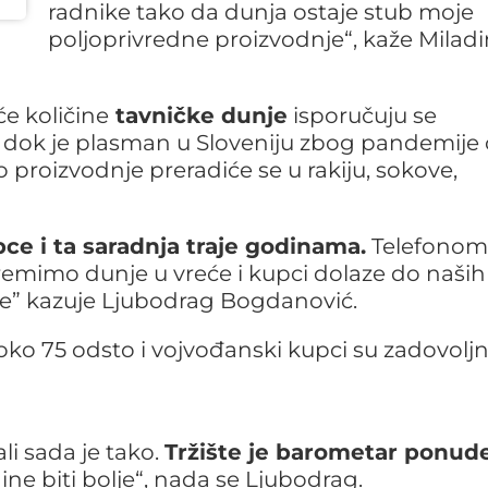
radnike tako da dunja ostaje stub moje
poljoprivredne proizvodnje“, kaže Miladi
e količine
tavničke dunje
isporučuju se
, dok je plasman u Sloveniju zbog pandemije
roizvodnje preradiće se u rakiju, sokove,
e i ta saradnja traje godinama.
Telefonom
remimo dunje u vreće i kupci dolaze do naših
ne” kazuje Ljubodrag Bogdanović.
oko 75 odsto i vojvođanski kupci su zadovoljn
li sada je tako.
Tržište je barometar ponude
ne biti bolje“, nada se Ljubodrag.