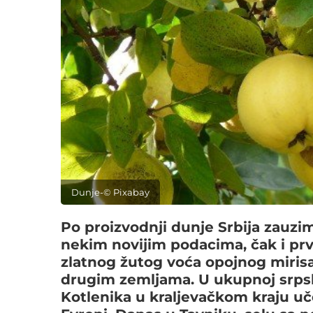
Dunje-© Pixabay
Po proizvodnji dunje Srbija zauzi
nekim novijim podacima, čak i prvo
zlatnog žutog voća opojnog mirisa 
drugim zemljama. U ukupnoj srpsk
Kotlenika u kraljevačkom kraju uč