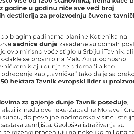
nešto više od 1200 stanovnika, nema kuće 
z godine u godinu niče sve veći broj
ih destilerija za proizvodnju čuvene tavni
m po blagim padinama planine Kotlenika na
prve
sadnice dunje
zasađene su odmah pos
 ovo mirisno voće stiglo u Srbiju i Tavnik, ali 
odakle se proširilo na Malu Aziju, odnosno
U tavničkom kraju dunja se odomaćila kao
 određenje kao „tavnička“ tako da je sa prek
350 hektara
Tavnik evropski lider u proizvo
lovima za gajenje dunje Tavnik poseduje
,
e nalazi između dve reke-Zapadne Morave i Gru
 suncu, do povoljne nadmorske visine i struj
sastava zemljišta. Geološka istraživanja su
e se rezerve procenjuju na nekoliko miliona t