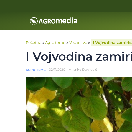
Početna
»
Agro teme
»
Voćarstvo
»
I Vojvodina zamiris
I Vojvodina zamir
02/11/2020
Milanko Danilović
AGRO TEME