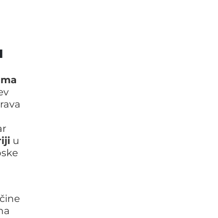
u
žama
ev
prava
ar
iji
u
pske
ičine
 na