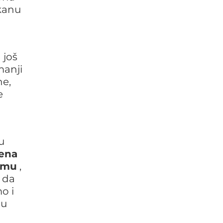
lkanu
 još
manji
ne,
e
u
ena
ramu
,
i da
o i
nu
o