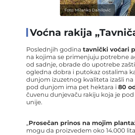
Foto: Milanko Danilović
Voćna rakija „Tavni
Poslednjih godina
tavnički voćari
na kojima se primenjuju potrebne a
od sadnje, obrade do upotrebe zašti
ogledna dobra i putokaz ostalima kak
dunjom izuzetnog kvaliteta izašli na 
pod dunjom ima pet hektara i
80 od
čuvenu dunjevaču rakiju koja je pod 
unije.
„
Prosečan prinos na mojim planta
mogu da proizvedem oko 14.000 litara