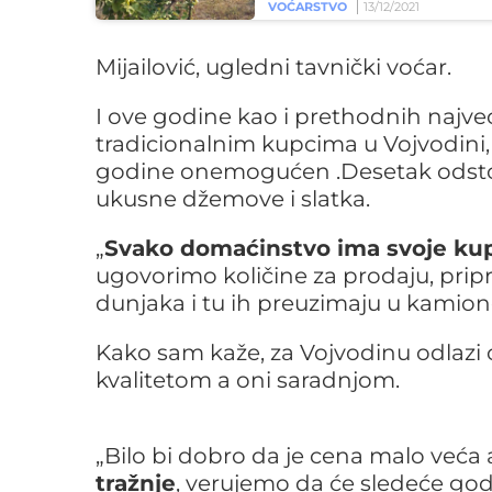
VOĆARSTVO
13/12/2021
Mijailović, ugledni tavnički voćar.
I ove godine kao i prethodnih najveć
tradicionalnim kupcima u Vojvodini
godine onemogućen .Desetak odsto p
ukusne džemove i slatka.
„
Svako domaćinstvo ima svoje kupc
ugovorimo količine za prodaju, prip
dunjaka i tu ih preuzimaju u kamio
Kako sam kaže, za Vojvodinu odlazi 
kvalitetom a oni saradnjom.
„Bilo bi dobro da je cena malo veća a
tražnje
, verujemo da će sledeće godi