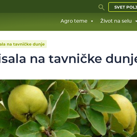
SVET POL
Agro teme
Život na selu
ala na tavničke dunje
isala na tavničke dunj