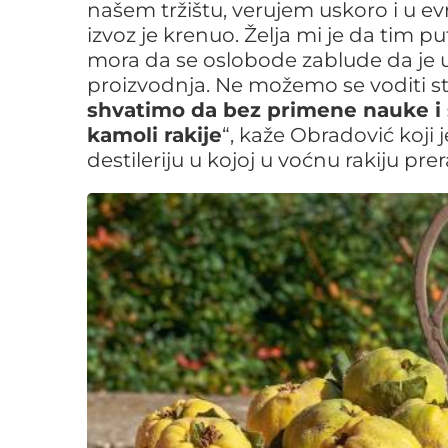
našem tržištu, verujem uskoro i u e
izvoz je krenuo. Želja mi je da tim p
mora da se oslobode zablude da je uz
proizvodnja. Ne možemo se voditi s
shvatimo da bez primene nauke i 
kamoli rakije
“, kaže Obradović koj
destileriju u kojoj u voćnu rakiju p