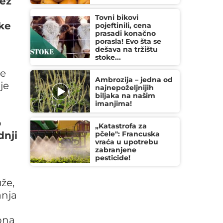
bez
Tovni bikovi
čke
pojeftinili, cena
prasadi konačno
porasla! Evo šta se
dešava na tržištu
stoke...
le
Ambrozija – jedna od
je
najnepoželjnijih
biljaka na našim
imanjima!
o
„Katastrofa za
dnji
pčele": Francuska
vraća u upotrebu
zabranjene
pesticide!
že,
anja
ona