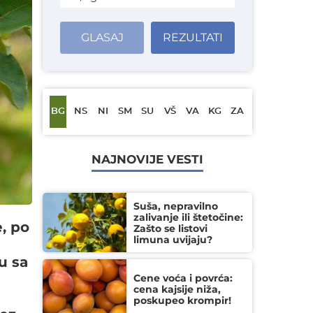
GLASAJ
REZULTATI
BG
NS
NI
SM
SU
VŠ
VA
KG
ZA
NAJNOVIJE VESTI
Suša, nepravilno
zalivanje ili štetočine:
, po
Zašto se listovi
limuna uvijaju?
u sa
Cene voća i povrća:
cena kajsije niža,
poskupeo krompir!