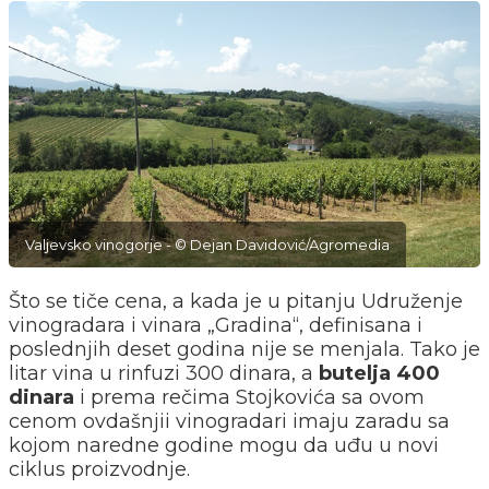
Valjevsko vinogorje - © Dejan Davidović/Agromedia
Što se tiče cena, a kada je u pitanju Udruženje
vinogradara i vinara „Gradina“, definisana i
poslednjih deset godina nije se menjala. Tako je
litar vina u rinfuzi 300 dinara, a
butelja 400
dinara
i prema rečima Stojkovića sa ovom
cenom ovdašnjii vinogradari imaju zaradu sa
kojom naredne godine mogu da uđu u novi
ciklus proizvodnje.