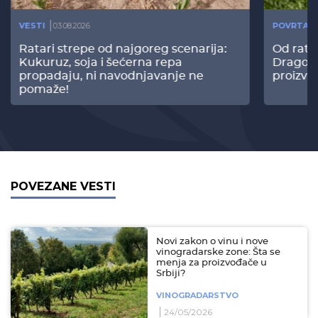
VESTI
03.08.2026
POVRTAR
Ratari strepe od najgoreg scenarija:
Od rata
Kukuruz, soja i šećerna repa
Dragomi
propadaju, ni navodnjavanje ne
proizvo
pomaže!
POVEZANE VESTI
Novi zakon o vinu i nove
vinogradarske zone: Šta se
menja za proizvođače u
Srbiji?
VINOGRADARSTVO
24/05/2026