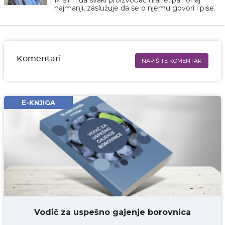
Mislim da svaki proizvođač hrane, pa i onaj
najmanji, zaslužuje da se o njemu govori i piše.
Komentari
NAPIŠITE KOMENTAR
Ime i prezime* obavezno
Email* obavezno
E-KNJIGA
Komentar* obavezno
DODAJ KOMENTAR
Vodič za uspešno gajenje borovnica