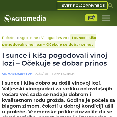
SVET POLJOPRIVREDE
Početna
»
Agro teme
»
Vinogradarstvo
»
I sunce i kiša
pogodovali vinoj lozi – Očekuje se dobar prinos
I sunce i kiša pogodovali vinoj
lozi – Očekuje se dobar prinos
27/06/2019
Dejan Davidović
VINOGRADARSTVO
I sunce i kiša dobro su došli vinovoj lozi.
Valjevski vinogradari za razliku od ovdašnjih
voćara već sada se nadaju dobrom i
kvalitetnom rodu grožđa. Godina je počela sa
blagom zimom, čokoti u dobroj kondiciji ušli
u proleće. Vremenske prilike dozvolile da se