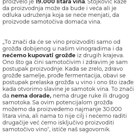
proizvelo je
19.000 litara vina
. Stojković kaže
da proizvodnja može da bude i veća ali je
odluka udruženja koja se neće menjati, da
proizvode samotočiva domaća vina.
„To znači da će se vino proizvoditi samo od
grožđa dobijenog u našim vinogradima i da
nećemo kupovati grožđe
iz drugih krajeva.
Ono što ga čini samotočivim i zdravim je sam
postupak proizvodnje. Kada se zrelo, zdravo
grožđe samelje, prođe fermentacija, obavi se
postupak prelaska grožđa u vino i ono što izađe
kada otvorimo slavine je samotok vina. To znači
da
nema dorade,
nema druge ruke ili drugog
samotoka. Sa ovim potencijalom grožđa
možemo da proizvedemo najmanje 30.000
litara vina, ali nama to nije cilj i nećemo raditi
drugačije već ćemo isključivo proizvoditi
samotočivo vino“, ističe naš sagovornik.