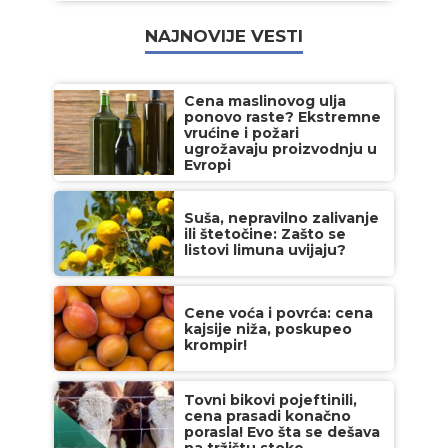
NAJNOVIJE VESTI
Cena maslinovog ulja
ponovo raste? Ekstremne
vrućine i požari
ugrožavaju proizvodnju u
Evropi
Suša, nepravilno zalivanje
ili štetočine: Zašto se
listovi limuna uvijaju?
Cene voća i povrća: cena
kajsije niža, poskupeo
krompir!
Tovni bikovi pojeftinili,
cena prasadi konačno
porasla! Evo šta se dešava