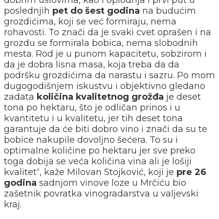
dobrim uslovima, kao i oplodnja i prvi put u
poslednjih
pet do šest godina
na budućim
grozdićima, koji se već formiraju, nema
rohavosti. To znači da je svaki cvet oprašen i na
grozdu se formirala bobica, nema slobodnih
mesta. Rod je u punom kapacitetu, sobzirom i
da je dobra lisna masa, koja treba da da
podršku grozdićima da narastu i sazru. Po mom
dugogodišnjem iskustvu i objektivno gledano
zadata
količina kvalitetnog grožđa
je deset
tona po hektaru, što je odličan prinos i u
kvantitetu i u kvalitetu, jer tih deset tona
garantuje da će biti dobro vino i znači da su te
bobice nakupile dovoljno šećera. To su i
optimalne količine po hektaru jer sve preko
toga dobija se veća količina vina ali je lošiji
kvalitet“, kaže Milovan Stojković, koji je
pre 26
godina
sadnjom vinove loze u Mrčiću bio
zašetnik povratka vinogradarstva u valjevski
kraj.