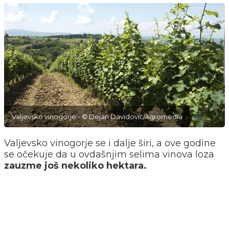
Valjevsko vinogorje - © Dejan Davidović/Agromedia
Valjevsko vinogorje se i dalje širi, a ove godine
se očekuje da u ovdašnjim selima vinova loza
zauzme još nekoliko hektara.