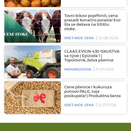
Tovni bikovi pojeftinili, cena
prasadi konačno porasla! Evo
šta se dešava na tržištu
stoke…
05.08.2026
KRETANJE CENA
CLAAS EVION 430 ISKUSTVA
sa njive | Epizoda 1 |
Topolovnik, žetva pšenice
31.07.2026
MEHANIZACIJA
Cene pšenice i kukuruza
ponovo PALE, soja
poskupela! | Produktna berza
31.07.2026
KRETANJE CENA