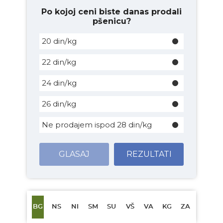
Po kojoj ceni biste danas prodali
pšenicu?
20 din/kg
22 din/kg
24 din/kg
26 din/kg
Ne prodajem ispod 28 din/kg
GLASAJ
REZULTATI
BG
NS
NI
SM
SU
VŠ
VA
KG
ZA