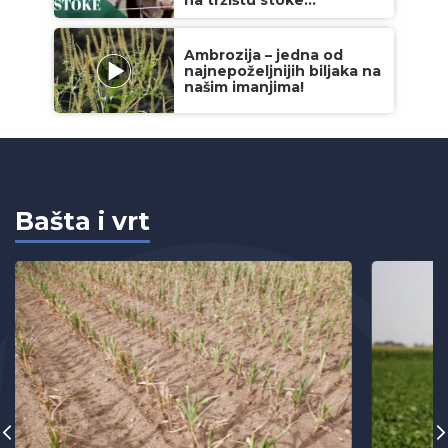
na tržištu stoke...
Ambrozija – jedna od
najnepoželjnijih biljaka na
našim imanjima!
Bašta i vrt