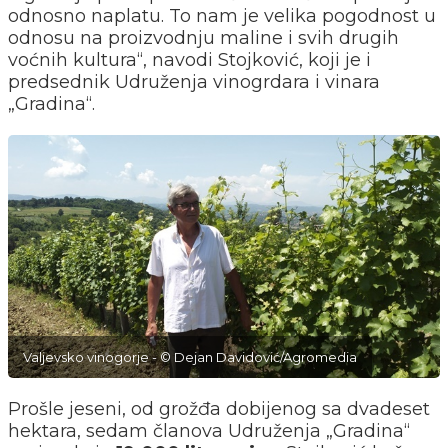
odnosno naplatu. To nam je velika pogodnost u
odnosu na proizvodnju maline i svih drugih
voćnih kultura“, navodi Stojković, koji je i
predsednik Udruženja vinogrdara i vinara
„Gradina“.
Valjevsko vinogorje - © Dejan Davidović/Agromedia
Prošle jeseni, od grožđa dobijenog sa dvadeset
hektara, sedam članova Udruženja „Gradina“