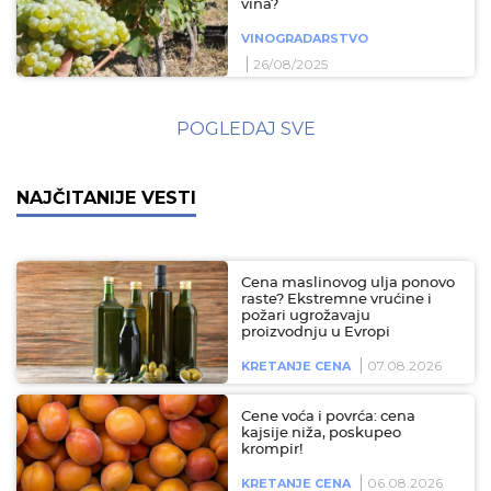
vina?
VINOGRADARSTVO
26/08/2025
POGLEDAJ SVE
NAJČITANIJE VESTI
Cena maslinovog ulja ponovo
raste? Ekstremne vrućine i
požari ugrožavaju
proizvodnju u Evropi
07.08.2026
KRETANJE CENA
Cene voća i povrća: cena
kajsije niža, poskupeo
krompir!
06.08.2026
KRETANJE CENA