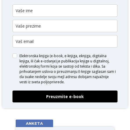
Elektronska knjiga (e-book, e-knjiga, eknjiga, digitalna
knjiga, ili čak e-izdanje) je publikacija knjige u digitalnoj,
elektronskoj formi koja se sastoji od teksta i slika. Sa
prihvatanjem uslova o
preuzimanju E-knjige
saglasan sam i
da svake nedelje svoju mejl adresu dobijam najvažnije
vesti iz sveta poljoprivrede.
Preuzmite e-book
ANKETA