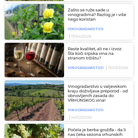
Zašto se ruže sade u
vinogradima? Razlog je i više
nego koristan
VINOGRADARSTVO
17/04/2026
Raste kvalitet, ali ne i izvoz:
Šta koči srpska vina na
stranom tržištu?
17/03/2026
VINOGRADARSTVO
Vinogradarstvo u valjevskom
kraju doživljava preporod - od
obnovljenih zasada do
VRHUNSKOG vina!
VINOGRADARSTVO
14/02/2026
Počela je berba grožđa - da li
nas čeka sezona vrhunskih