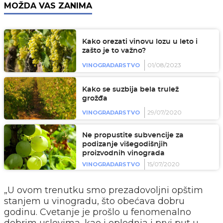
MOŽDA VAS ZANIMA
Kako orezati vinovu lozu u leto i
zašto je to važno?
01/08/2023
VINOGRADARSTVO
Kako se suzbija bela trulež
grožđa
29/07/2020
VINOGRADARSTVO
Ne propustite subvencije za
podizanje višegodišnjih
proizvodnih vinograda
15/07/2020
VINOGRADARSTVO
„U ovom trenutku smo prezadovoljni opštim
stanjem u vinogradu, što obećava dobru
godinu. Cvetanje je prošlo u fenomenalno