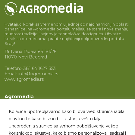
Hvatajući korak sa vremenom u jednoj od najdinamičnijih oblasti
današnjice, na Agromedia portalu mešaju se stara i nova znanja,
mudrost tradicije i najnovija tehnološka dostignuća. Uhvatite
korak sa promenama, pratite najčitaniji poljoprivredni portal u
Srbiji!
Dr Ivana Ribara 84, VI/26
11070 Novi Beograd
Telefon:
+381 64 1627 353
Email:
info@agromedia.rs
www.agromedia.rs
Agromedia
O nama
Kolačiće upotrebljavamo kako bi ova web stranica radila
Svet poljoprivrede
pravilno te kako bismo bili u stanju vršiti dalja
Marketing usluge
unapređenja stranice sa svrhom poboljšavanja vašeg
korisničkog iskustva, kako bismo personalizovali sadržaj i
Tražimo saradnike