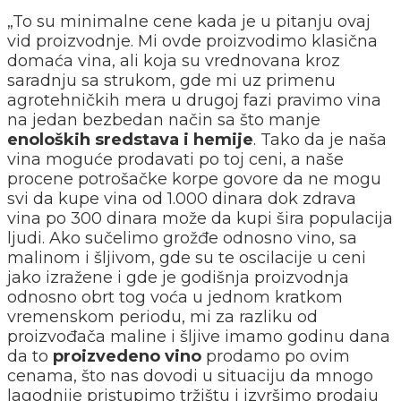
„To su minimalne cene kada je u pitanju ovaj
vid proizvodnje. Mi ovde proizvodimo klasična
domaća vina, ali koja su vrednovana kroz
saradnju sa strukom, gde mi uz primenu
agrotehničkih mera u drugoj fazi pravimo vina
na jedan bezbedan način sa što manje
enoloških sredstava i hemije
. Tako da je naša
vina moguće prodavati po toj ceni, a naše
procene potrošačke korpe govore da ne mogu
svi da kupe vina od 1.000 dinara dok zdrava
vina po 300 dinara može da kupi šira populacija
ljudi. Ako sučelimo grožđe odnosno vino, sa
malinom i šljivom, gde su te oscilacije u ceni
jako izražene i gde je godišnja proizvodnja
odnosno obrt tog voća u jednom kratkom
vremenskom periodu, mi za razliku od
proizvođača maline i šljive imamo godinu dana
da to
proizvedeno vino
prodamo po ovim
cenama, što nas dovodi u situaciju da mnogo
lagodnije pristupimo tržištu i izvršimo prodaju