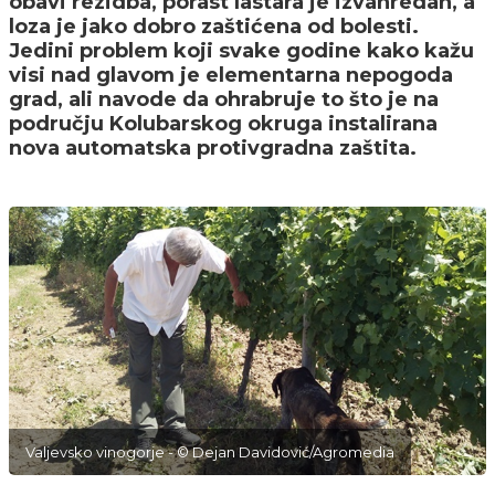
obavi rezidba, porast lastara je izvanredan, a
loza je jako dobro zaštićena od bolesti.
Jedini problem koji svake godine kako kažu
visi nad glavom je elementarna nepogoda
grad, ali navode da ohrabruje to što je na
području Kolubarskog okruga instalirana
nova automatska protivgradna zaštita.
Valjevsko vinogorje - © Dejan Davidović/Agromedia