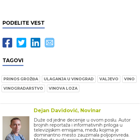
PODELITE VEST
TAGOVI
PRINOS GROŽĐA
ULAGANJA U VINOGRAD
VALJEVO
VINO
VINOGRADARSTVO
VINOVA LOZA
Dejan Davidović, Novinar
Duže od jedne decenije u ovom poslu. Autor
brojnih reportaža i informativnih priloga u
televizijskim emisjama, među kojima je
dominantno mesto zauzimala poljoprivreda.