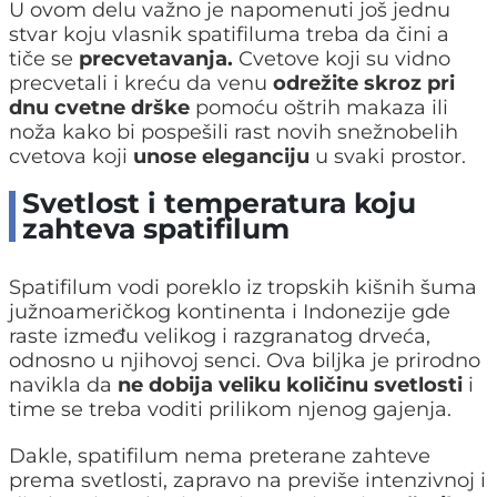
U ovom delu važno je napomenuti još jednu
stvar koju vlasnik spatifiluma treba da čini a
tiče se
precvetavanja.
Cvetove koji su vidno
precvetali i kreću da venu
odrežite skroz pri
dnu cvetne drške
pomoću oštrih makaza ili
noža kako bi pospešili rast novih snežnobelih
cvetova koji
unose eleganciju
u svaki prostor.
Svetlost i temperatura koju
zahteva spatifilum
Spatifilum vodi poreklo iz tropskih kišnih šuma
južnoameričkog kontinenta i Indonezije gde
raste između velikog i razgranatog drveća,
odnosno u njihovoj senci. Ova biljka je prirodno
navikla da
ne dobija veliku količinu svetlosti
i
time se treba voditi prilikom njenog gajenja.
Dakle, spatifilum nema preterane zahteve
prema svetlosti, zapravo na previše intenzivnoj i