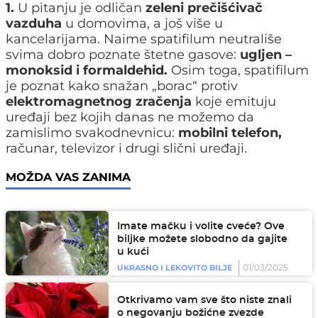
1.
U pitanju je odličan
zeleni prečišćivač
vazduha
u domovima, a još više u
kancelarijama. Naime spatifilum neutrališe
svima dobro poznate štetne gasove:
ugljen –
monoksid i formaldehid.
Osim toga, spatifilum
je poznat kako snažan „borac“ protiv
elektromagnetnog zračenja
koje emituju
uređaji bez kojih danas ne možemo da
zamislimo svakodnevnicu:
mobilni telefon,
računar, televizor i drugi slični uređaji.
MOŽDA VAS ZANIMA
Imate mačku i volite cveće? Ove
biljke možete slobodno da gajite
u kući
01/03/2025
UKRASNO I LEKOVITO BILJE
Otkrivamo vam sve što niste znali
o negovanju božićne zvezde