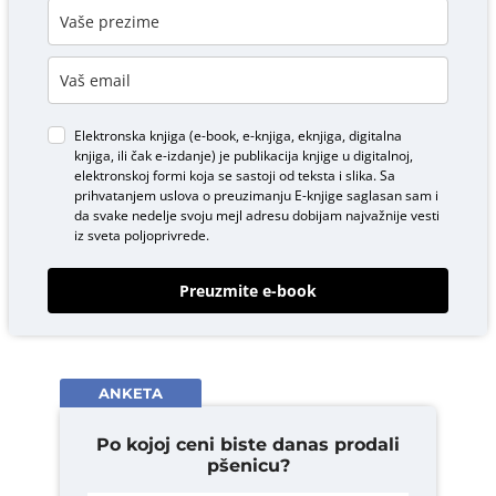
Elektronska knjiga (e-book, e-knjiga, eknjiga, digitalna
knjiga, ili čak e-izdanje) je publikacija knjige u digitalnoj,
elektronskoj formi koja se sastoji od teksta i slika. Sa
prihvatanjem uslova o
preuzimanju E-knjige
saglasan sam i
da svake nedelje svoju mejl adresu dobijam najvažnije vesti
iz sveta poljoprivrede.
Preuzmite e-book
ANKETA
Po kojoj ceni biste danas prodali
pšenicu?