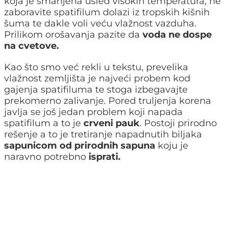
koja je smanjena usled visokih temperatura, ne
zaboravite spatifilum dolazi iz tropskih kišnih
šuma te dakle voli veću vlažnost vazduha.
Prilikom orošavanja pazite da
voda ne dospe
na cvetove.
Kao što smo već rekli u tekstu, prevelika
vlažnost zemljišta je najveći probem kod
gajenja spatifiluma te stoga izbegavajte
prekomerno zalivanje. Pored truljenja korena
javlja se još jedan problem koji napada
spatifilum a to je
crveni pauk
. Postoji prirodno
rešenje a to je tretiranje napadnutih biljaka
sapunicom od prirodnih sapuna
koju je
naravno potrebno
isprati.