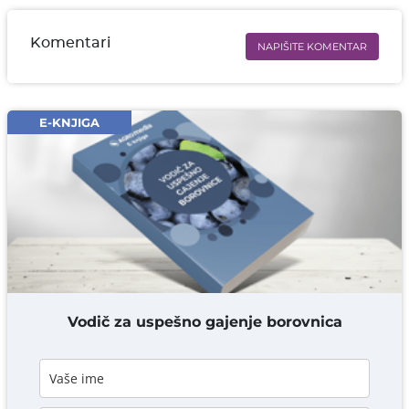
Komentari
NAPIŠITE KOMENTAR
Ime i prezime* obavezno
Email* obavezno
E-KNJIGA
Komentar* obavezno
DODAJ KOMENTAR
Vodič za uspešno gajenje borovnica