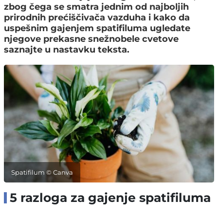
zbog čega se smatra jednim od najboljih
prirodnih prećiščivača vazduha i kako da
uspešnim gajenjem spatifiluma ugledate
njegove prekasne snežnobele cvetove
saznajte u nastavku teksta.
Spatifilum © Canva
5 razloga za gajenje spatifiluma