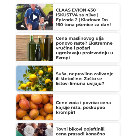
CLAAS EVION 430
ISKUSTVA sa njive |
Epizoda 2 | Kladovo: Do
160 tona pšenice za dan!
Cena maslinovog ulja
ponovo raste? Ekstremne
vrućine i požari
ugrožavaju proizvodnju u
Evropi
Suša, nepravilno zalivanje
ili štetočine: Zašto se
listovi limuna uvijaju?
Cene voća i povrća: cena
kajsije niža, poskupeo
krompir!
Tovni bikovi pojeftinili,
cena prasadi konačno