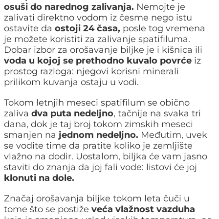
osuši do narednog zalivanja.
Nemojte je
zalivati direktno vodom iz česme nego istu
ostavite da
ostoji 24 časa,
posle tog vremena
je možete koristiti za zalivanje spatifiluma.
Dobar izbor za orošavanje biljke je i kišnica ili
voda u kojoj se prethodno kuvalo povrće
iz
prostog razloga: njegovi korisni minerali
prilikom kuvanja ostaju u vodi.
Tokom letnjih meseci spatifilum se obično
zaliva
dva puta nedeljno
, tačnije na svaka tri
dana, dok je taj broj tokom zimskih meseci
smanjen na
jednom nedeljno.
Međutim, uvek
se vodite time da pratite koliko je zemljište
vlažno na dodir. Uostalom, biljka će vam jasno
staviti do znanja da joj fali vode: listovi će joj
klonuti na dole.
Značaj orošavanja biljke tokom leta čuči u
tome što se postiže
veća vlažnost vazduha