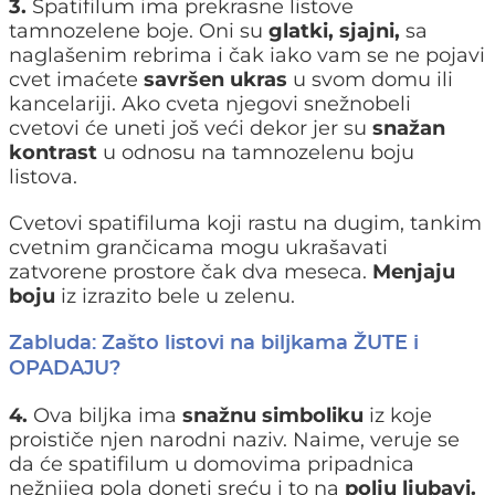
3.
Spatifilum ima prekrasne listove
tamnozelene boje. Oni su
glatki, sjajni,
sa
naglašenim rebrima i čak iako vam se ne pojavi
cvet imaćete
savršen ukras
u svom domu ili
kancelariji. Ako cveta njegovi snežnobeli
cvetovi će uneti još veći dekor jer su
snažan
kontrast
u odnosu na tamnozelenu boju
listova.
Cvetovi spatifiluma koji rastu na dugim, tankim
cvetnim grančicama mogu ukrašavati
zatvorene prostore čak dva meseca.
Menjaju
boju
iz izrazito bele u zelenu.
Zabluda: Zašto listovi na biljkama ŽUTE i
OPADAJU?
4.
Ova biljka ima
snažnu simboliku
iz koje
proističe njen narodni naziv. Naime, veruje se
da će spatifilum u domovima pripadnica
nežnijeg pola doneti sreću i to na
polju ljubavi.