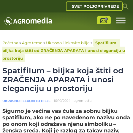
SVET POLJOPRIVREDE
Početna
»
Agro teme
»
Ukrasno i lekovito bilje
»
Spatifilum –
biljka koja štiti od ZRAČENJA APARATA i unosi eleganciju u
prostoriju
Spatifilum – biljka koja štiti od
ZRAČENJA APARATA i unosi
eleganciju u prostoriju
16/10/2024
agromedia
UKRASNO I LEKOVITO BILJE
Sigurno je većina vas čula za sobnu biljku
spatifilum, ako ne po navedenom nazivu onda
po onom koji odražava njenu simboliku –
ženska sreća. Koji je razlog za takav naziv,