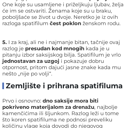
One koje su usamljene i priželjkuju ljubav, želja
će im se ostvariti. Ženama koje su u braku,
poboljšaće se život u dvoje. Neretko je iz ovih
razloga spatifilum
čest poklon
ženskom rodu.
5.
I za kraj, ali ne i najmanje bitan, tačnije ovaj
razlog je
presudan kod mnogih
kada je u
pitanju izbor saksijskog bilja. Spatifilum je vrlo
jednostavan za uzgoj
i pokazuje dobru
otpornost, pritom dajući jasne znake kada mu
nešto „nije po volji“.
Zemljište i prihrana spatifiluma
Prvo i osnovno:
dno saksije mora biti
pokriveno materijalom za drenažu
, najbolje
kamenčićima ili šljunkom. Razlog leži u tome
što koren spatifiluma ne podnosi preveliku
količinu vlage koja dovodi do njegovog