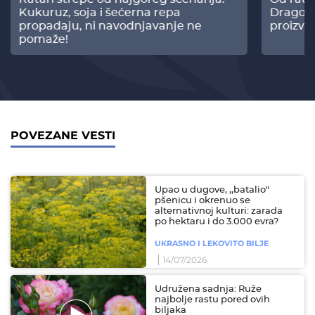
Kukuruz, soja i šećerna repa
Dragomi
propadaju, ni navodnjavanje ne
proizvo
pomaže!
POVEZANE VESTI
Upao u dugove, ,,batalio"
pšenicu i okrenuo se
alternativnoj kulturi: zarada
po hektaru i do 3.000 evra?
UKRASNO I LEKOVITO BILJE
14/07/2026
Udružena sadnja: Ruže
najbolje rastu pored ovih
biljaka