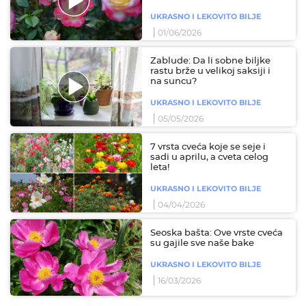
UKRASNO I LEKOVITO BILJE
01/06/2026
Zablude: Da li sobne biljke
rastu brže u velikoj saksiji i
na suncu?
UKRASNO I LEKOVITO BILJE
05/05/2026
7 vrsta cveća koje se seje i
sadi u aprilu, a cveta celog
leta!
UKRASNO I LEKOVITO BILJE
04/04/2026
Seoska bašta: Ove vrste cveća
su gajile sve naše bake
UKRASNO I LEKOVITO BILJE
16/03/2026