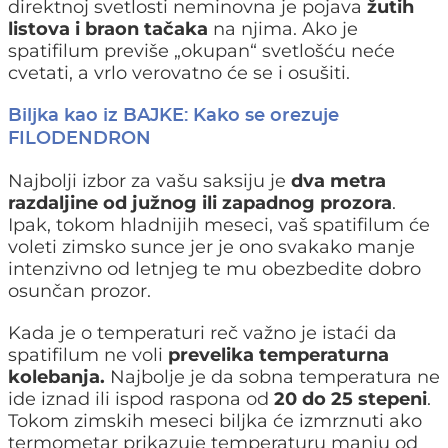
direktnoj svetlosti neminovna je pojava
žutih
listova i braon tačaka
na njima. Ako je
spatifilum previše „okupan“ svetlošću neće
cvetati, a vrlo verovatno će se i osušiti.
Biljka kao iz BAJKE: Kako se orezuje
FILODENDRON
Najbolji izbor za vašu saksiju je
dva metra
razdaljine od južnog ili zapadnog prozora
.
Ipak, tokom hladnijih meseci, vaš spatifilum će
voleti zimsko sunce jer je ono svakako manje
intenzivno od letnjeg te mu obezbedite dobro
osunčan prozor.
Kada je o temperaturi reč važno je istaći da
spatifilum ne voli
prevelika temperaturna
kolebanja.
Najbolje je da sobna temperatura ne
ide iznad ili ispod raspona od
20 do 25 stepeni
.
Tokom zimskih meseci biljka će izmrznuti ako
termometar prikazuje temperaturu manju od