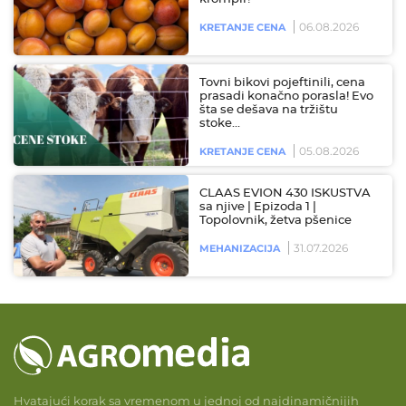
06.08.2026
KRETANJE CENA
Tovni bikovi pojeftinili, cena
prasadi konačno porasla! Evo
šta se dešava na tržištu
stoke…
05.08.2026
KRETANJE CENA
CLAAS EVION 430 ISKUSTVA
sa njive | Epizoda 1 |
Topolovnik, žetva pšenice
31.07.2026
MEHANIZACIJA
Hvatajući korak sa vremenom u jednoj od najdinamičnijih