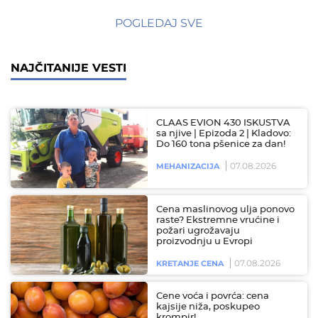
POGLEDAJ SVE
NAJČITANIJE VESTI
CLAAS EVION 430 ISKUSTVA
sa njive | Epizoda 2 | Kladovo:
Do 160 tona pšenice za dan!
07.08.2026
MEHANIZACIJA
Cena maslinovog ulja ponovo
raste? Ekstremne vrućine i
požari ugrožavaju
proizvodnju u Evropi
07.08.2026
KRETANJE CENA
Cene voća i povrća: cena
kajsije niža, poskupeo
krompir!