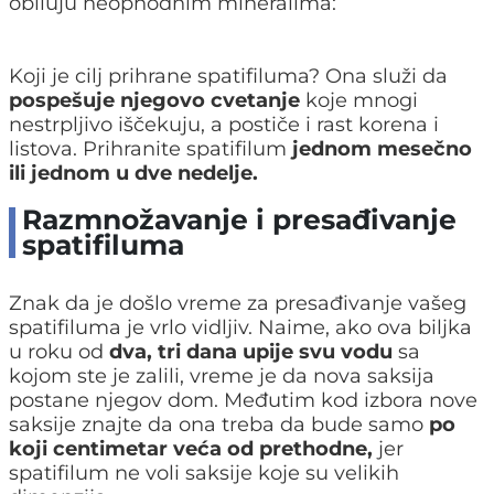
obiluju neophodnim mineralima:
Koji je cilj prihrane spatifiluma? Ona služi da
pospešuje njegovo cvetanje
koje mnogi
nestrpljivo iščekuju, a postiče i rast korena i
listova. Prihranite spatifilum
jednom mesečno
ili jednom u dve nedelje.
Razmnožavanje i presađivanje
spatifiluma
Znak da je došlo vreme za presađivanje vašeg
spatifiluma je vrlo vidljiv. Naime, ako ova biljka
u roku od
dva, tri dana upije svu vodu
sa
kojom ste je zalili, vreme je da nova saksija
postane njegov dom. Međutim kod izbora nove
saksije znajte da ona treba da bude samo
po
koji centimetar veća od prethodne,
jer
spatifilum ne voli saksije koje su velikih