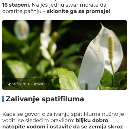
16 stepeni.
Na još jednu stvar morate da
obratite pažnju –
sklonite ga sa promaje!
Spatifilum © Canva
Zalivanje spatifiluma
Kada se govori o zalivanju spatifiluma nužno je
voditi se sledećim pravilom:
biljku dobro
natopite vodom i ostavite da se zemlja skroz