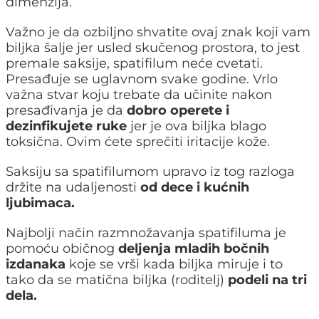
dimenzija.
Važno je da ozbiljno shvatite ovaj znak koji vam
biljka šalje jer usled skučenog prostora, to jest
premale saksije, spatifilum neće cvetati.
Presađuje se uglavnom svake godine. Vrlo
važna stvar koju trebate da učinite nakon
presađivanja je da
dobro operete i
dezinfikujete ruke
jer je ova biljka blago
toksična. Ovim ćete sprečiti iritacije kože.
Saksiju sa spatifilumom upravo iz tog razloga
držite na udaljenosti
od dece i kućnih
ljubimaca.
Najbolji način razmnožavanja spatifiluma je
pomoću običnog
deljenja mladih bočnih
izdanaka
koje se vrši kada biljka miruje i to
tako da se matična biljka (roditelj)
podeli na tri
dela.