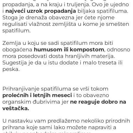
propadanja, a na kraju i truljenja. Ovo je ujedno
i
najveći uzrok propadanja
biljaka spatifiluma.
Stoga je drenaža obavezna jer ćete njome
regulisati vlažnost zemljišta u kome je smešten
spatifilum.
Zemlja u koju se sadi spatifilum mora biti
obogaćena
humusom ili kompostom
, odnosno
mora posedovati dosta hranljivih materija.
Sugestija je da u istu dodate i malo treseta ili
peska.
Prihranjivanje spatifiluma se vrši tokom
prolećnih i letnjih meseci
i to obavezno
organskim đubrivima jer
ne reaguje dobro na
veštačka.
U nastavku vam predlažemo nekoliko prirodnih
prihrana koje sami lako možete napraviti a