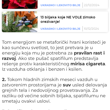
22/12/2024
UKRASNO I LEKOVITO BILJE
13 biljaka koje NE VOLE zimsko
orezivanje!
10/12/2024
UKRASNO I LEKOVITO BILJE
Tom energijom se metaforički hrani koristeći je
kao sunčevu svetlost, to jest pretvara je u
energiju koja mu je potrebna za
pravilan rast i
razvoj
. Ako ste pušač spatifilum predstavlja
rešenje protiv karakterističnog
mirisa cigareta
.
Iz vazduha otklanja i benzen i ksilen.
2.
Tokom hladnih zimskih meseci vazduh u
zatvorenim prostorijama je
suv
usled delovanja
grejnih tela i nedovoljnog provetravanja. Za
razliku od većine sobnih biljaka, spatifilumu ne
smetaju ovakvi uslovi.