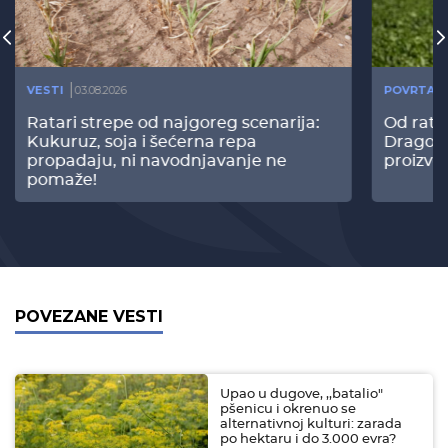
VESTI
03.08.2026
POVRTAR
Ratari strepe od najgoreg scenarija:
Od rata
Kukuruz, soja i šećerna repa
Dragomi
propadaju, ni navodnjavanje ne
proizvo
pomaže!
POVEZANE VESTI
Upao u dugove, ,,batalio"
pšenicu i okrenuo se
alternativnoj kulturi: zarada
po hektaru i do 3.000 evra?