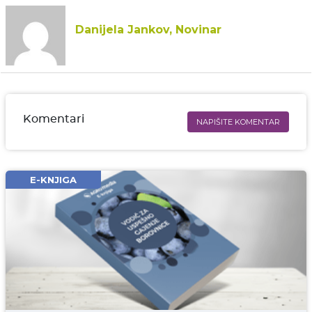
Danijela Jankov, Novinar
Komentari
NAPIŠITE KOMENTAR
Ime i prezime* obavezno
Email* obavezno
E-KNJIGA
Komentar* obavezno