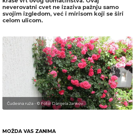
krase vrt ovog domaćinstva. Ovaj
neverovatni cvet ne izaziva pažnju samo
svojim izgledom, već i mirisom koji se širi
celom ulicom.
Čudesna ruža - © Foto: Danijela Jankov
MOŽDA VAS ZANIMA