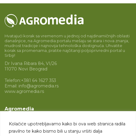
Hvatajući korak sa vremenom u jednoj od najdinamičnijih oblasti
današnjice, na Agromedia portalu mešaju se stara i nova znanja,
mudrost tradicije i najnovija tehnološka dostignuća. Uhvatite
korak sa promenama, pratite najčitaniji poljoprivredni portal u
Srbiji!
Dr Ivana Ribara 84, VI/26
11070 Novi Beograd
Telefon:
+381 64 1627 353
Email:
info@agromedia.rs
www.agromedia.rs
Agromedia
O nama
Kolačiće upotrebljavamo kako bi ova web stranica radila
Svet poljoprivrede
pravilno te kako bismo bili u stanju vršiti dalja