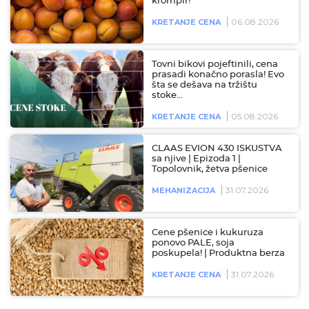
krompir!
06.08.2026
KRETANJE CENA
Tovni bikovi pojeftinili, cena
prasadi konačno porasla! Evo
šta se dešava na tržištu
stoke…
05.08.2026
KRETANJE CENA
CLAAS EVION 430 ISKUSTVA
sa njive | Epizoda 1 |
Topolovnik, žetva pšenice
31.07.2026
MEHANIZACIJA
Cene pšenice i kukuruza
ponovo PALE, soja
poskupela! | Produktna berza
31.07.2026
KRETANJE CENA