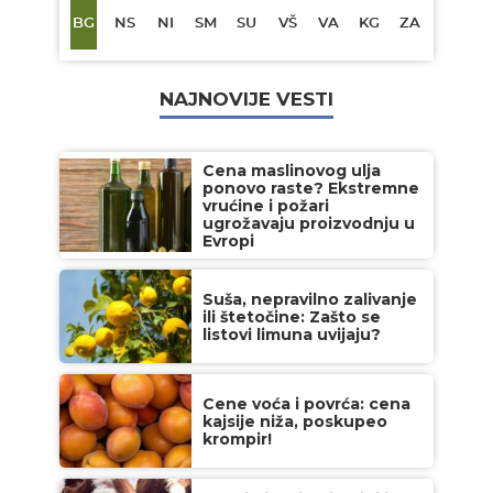
BG
NS
NI
SM
SU
VŠ
VA
KG
ZA
NAJNOVIJE VESTI
Cena maslinovog ulja
ponovo raste? Ekstremne
vrućine i požari
ugrožavaju proizvodnju u
Evropi
Suša, nepravilno zalivanje
ili štetočine: Zašto se
listovi limuna uvijaju?
Cene voća i povrća: cena
kajsije niža, poskupeo
krompir!