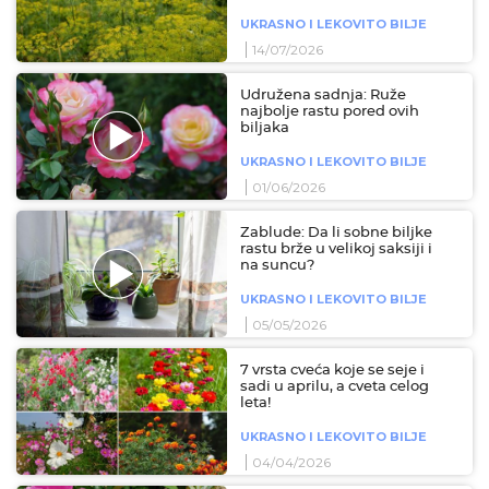
UKRASNO I LEKOVITO BILJE
14/07/2026
Udružena sadnja: Ruže
najbolje rastu pored ovih
biljaka
UKRASNO I LEKOVITO BILJE
01/06/2026
Zablude: Da li sobne biljke
rastu brže u velikoj saksiji i
na suncu?
UKRASNO I LEKOVITO BILJE
05/05/2026
7 vrsta cveća koje se seje i
sadi u aprilu, a cveta celog
leta!
UKRASNO I LEKOVITO BILJE
04/04/2026