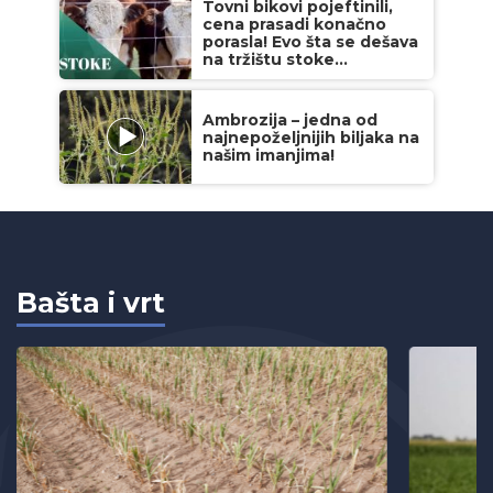
Tovni bikovi pojeftinili,
cena prasadi konačno
porasla! Evo šta se dešava
na tržištu stoke...
Ambrozija – jedna od
najnepoželjnijih biljaka na
našim imanjima!
Bašta i vrt