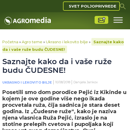
SVET POLJOPRIVREDE
Početna
»
Agro teme
»
Ukrasno i lekovito bilje
»
Saznajte kako
da i vaše ruže budu ČUDESNE!
Saznajte kako da i vaše ruže
budu ČUDESNE!
10/08/2018
Danijela Jankov
UKRASNO I LEKOVITO BILJE
Posetili smo dom porodice Pejić iz Kikinde u
kojem je ove godine više nego ikada
procvetala ruža, čija sadnica je stara deset
godina. Iz „Čudesne ruže“, kako je naziva
njena vlasnica Ruža Pejić, izraslo je na
stotine prelepih cvetova i pupoljaka koji