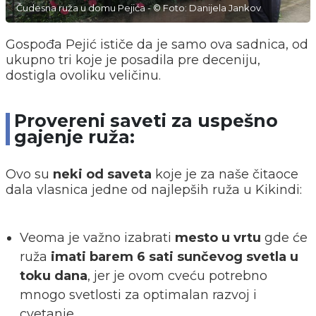
Čudesna ruža u domu Pejića - © Foto: Danijela Jankov
Gospođa Pejić ističe da je samo ova sadnica, od
ukupno tri koje je posadila pre deceniju,
dostigla ovoliku veličinu.
Provereni saveti za uspešno
gajenje ruža:
Ovo su
neki od saveta
koje je za naše čitaoce
dala vlasnica jedne od najlepših ruža u Kikindi:
Veoma je važno izabrati
mesto u vrtu
gde će
ruža
imati barem 6 sati sunčevog svetla u
toku dana
, jer je ovom cveću potrebno
mnogo svetlosti za optimalan razvoj i
cvetanje.