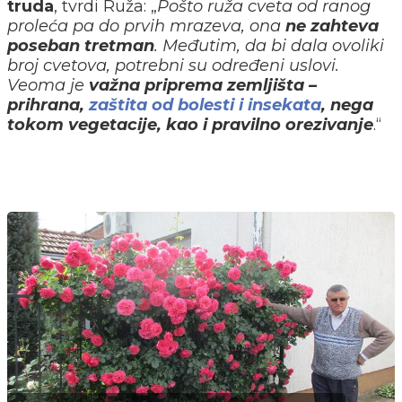
truda
, tvrdi Ruža: „
Pošto ruža cveta od ranog
proleća pa do prvih mrazeva, ona
ne zahteva
poseban tretman
. Međutim, da bi dala ovoliki
broj cvetova, potrebni su određeni uslovi.
Veoma je
važna priprema zemljišta –
prihrana,
zaštita od bolesti i insekata
, nega
tokom vegetacije, kao i pravilno orezivanje
.“