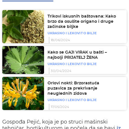
Trikovi iskusnih baštovana: Kako
brzo da osušite origano i druge
začinske biljke
UKRASNO I LEKOVITO BILJE
18/06/2024
Kako se GAJI VIRAK u bašti –
najbolji PRIJATELJ ŽENA
UKRASNO I LEKOVITO BILJE
30/04/2024
Orlovi nokti: Brzorastuća
puzavica za prekrivanje
neuglednih zidova
UKRASNO I LEKOVITO BILJE
17/05/2024
Gospođa Pejić, koja je po struci mašinski
tehničar, hortikulturom je počela da se bavi
iz