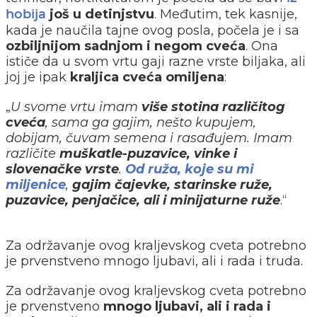
još u detinjstvu
. Međutim, tek kasnije,
hobija
kada je naučila tajne ovog posla, počela je i sa
ozbiljnijom sadnjom i negom cveća
. Ona
ističe da u svom vrtu gaji razne vrste biljaka, ali
joj je ipak
kraljica cveća omiljena
:
„
U svome vrtu imam
više stotina različitog
cveća
, sama ga gajim, nešto kupujem,
dobijam, čuvam semena i rasađujem. Imam
različite
muškatle-puzavice, vinke i
slovenačke vrste
.
Od ruža
, koje su mi
miljenice
,
gajim čajevke, starinske ruže,
puzavice, penjačice, ali i minijaturne ruže
.“
Za održavanje ovog kraljevskog cveta potrebno
je prvenstveno mnogo ljubavi, ali i rada i truda.
Za održavanje ovog kraljevskog cveta potrebno
je prvenstveno
mnogo ljubavi, ali i rada i