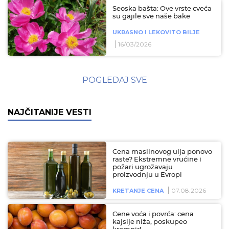
Seoska bašta: Ove vrste cveća
su gajile sve naše bake
UKRASNO I LEKOVITO BILJE
16/03/2026
POGLEDAJ SVE
NAJČITANIJE VESTI
Cena maslinovog ulja ponovo
raste? Ekstremne vrućine i
požari ugrožavaju
proizvodnju u Evropi
07.08.2026
KRETANJE CENA
Cene voća i povrća: cena
kajsije niža, poskupeo