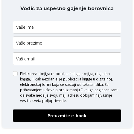
DODAJ KOMENTAR
Vodič za uspešno gajenje borovnica
Elektronska knjiga (e-book, e-knjiga, eknjiga, digitalna
knjiga, ili čak e-izdanje) je publikacija knjige u digitalnoj,
elektronskoj formi koja se sastoji od teksta i slika. Sa
prihvatanjem uslova o
preuzimanju E-knjige
saglasan sam i
da svake nedelje svoju mejl adresu dobijam najvažnije
vesti iz sveta poljoprivrede.
Preuzmite e-book