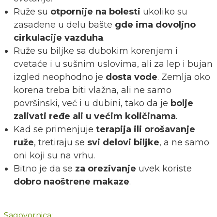
Ruže su
otpornije na bolesti
ukoliko su
zasađene u delu bašte
gde ima dovoljno
cirkulacije vazduha
.
Ruže su biljke sa dubokim korenjem i
cvetaće i u sušnim uslovima, ali za lep i bujan
izgled neophodno je
dosta vode
. Zemlja oko
korena treba biti vlažna, ali ne samo
površinski, već i u dubini, tako da je
bolje
zalivati ređe ali u većim količinama
.
Kad se primenjuje
terapija ili orošavanje
ruže
, tretiraju se
svi delovi biljke
, a ne samo
oni koji su na vrhu.
Bitno je da se
za orezivanje
uvek koriste
dobro naoštrene makaze
.
Sagovornica: