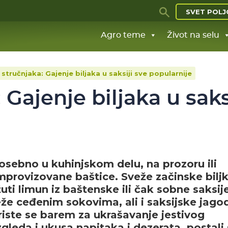
SVET POLJ
Agro teme
Život na selu
 stručnjaka: Gajenje biljaka u saksiji sve popularnije
 Gajenje biljaka u saks
sebno u kuhinjskom delu, na prozoru ili
improvizovane baštice. Sveže začinske bilj
ti limun iz baštenske ili čak sobne saksije
že ceđenim sokovima, ali i saksijske jago
riste se barem za ukrašavanje jestivog
zgleda i ukusa napitaka i dezerata, postali