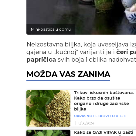
Mini-baštica u domu
Neizostavna biljka, koja uveseljava i
gajena u „kućnoj“ varijanti je i
čeri p
papričica
svih boja i oblika nadohva
MOŽDA VAS ZANIMA
Trikovi iskusnih baštovana:
Kako brzo da osušite
origano i druge začinske
biljke
UKRASNO I LEKOVITO BILJE
18/06/2024
Kako se GAJI VIRAK u bašti