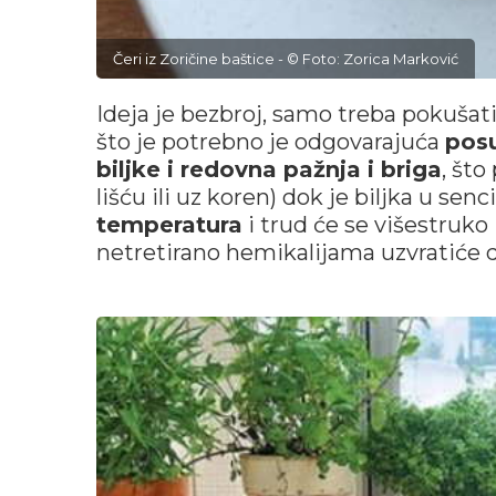
Čeri iz Zoričine baštice - © Foto: Zorica Marković
Ideja je bezbroj, samo treba pokušat
što je potrebno je odgovarajuća
pos
biljke i redovna pažnja i briga
, št
lišću ili uz koren) dok je biljka u senc
temperatura
i trud će se višestruko 
netretirano hemikalijama uzvratiće