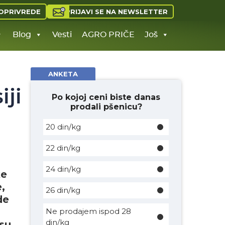
PRIJAVI SE NA NEWSLETTER
OPRIVREDE
Blog
Vesti
AGRO PRIČE
Još
ANKETA
iji
Po kojoj ceni biste danas
prodali pšenicu?
20 din/kg
22 din/kg
24 din/kg
ke
,
26 din/kg
de
Ne prodajem ispod 28
din/kg
 su