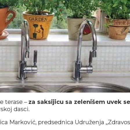
e terase –
za saksijicu sa zelenišem uvek s
skoj dasci.
ica Marković, predsednica Udruženja „Zdravo