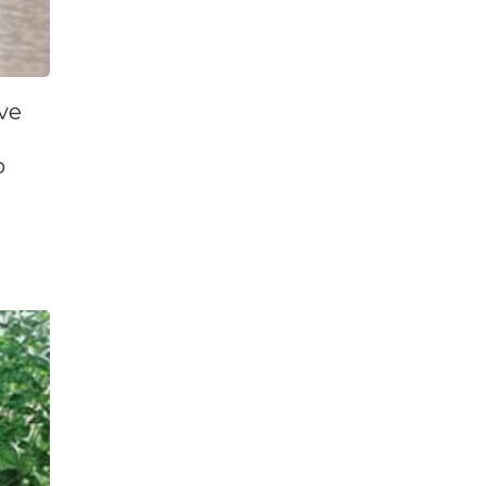
Sve
o