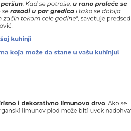
 peršun
. Kad se potroše,
u rano proleće se
e se
rasadi u par gredica
i tako se dobija
an začin tokom cele godine
“, savetuje predsed
ović.
ašoj kuhinji
arma koja može da stane u vašu kuhinju!
risno i dekorativno limunovo drvo
. Ako se
organski limunov plod može biti uvek nadohva