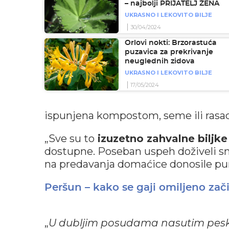
– najbolji PRIJATELJ ŽENA
UKRASNO I LEKOVITO BILJE
30/04/2024
Orlovi nokti: Brzorastuća
puzavica za prekrivanje
neuglednih zidova
UKRASNO I LEKOVITO BILJE
17/05/2024
ispunjena kompostom, seme ili rasad b
„Sve su to
izuzetno zahvalne biljk
dostupne. Poseban uspeh doživeli 
na predavanja domaćice donosile pune
Peršun – kako se gaji omiljeno zač
„
U dubljim posudama nasutim pesko