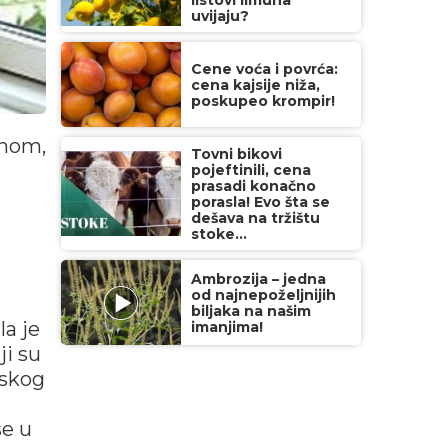
listovi limuna
uvijaju?
Cene voća i povrća:
cena kajsije niža,
poskupeo krompir!
inom,
Tovni bikovi
pojeftinili, cena
prasadi konačno
porasla! Evo šta se
dešava na tržištu
stoke...
Ambrozija – jedna
od najnepoželjnijih
biljaka na našim
la je
imanjima!
i su
jskog
se u