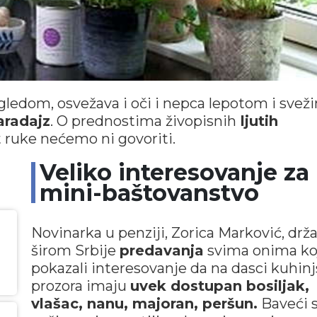
zgledom, osvežava i oči i nepca lepotom i svež
aradajz
. O prednostima živopisnih
ljutih
t ruke nećemo ni govoriti.
Veliko interesovanje za
mini-baštovanstvo
Novinarka u penziji, Zorica Marković, drža
širom Srbije
predavanja
svima onima koj
pokazali interesovanje da na dasci kuhin
prozora imaju
uvek dostupan bosiljak,
vlašac, nanu, majoran, peršun.
Baveći 