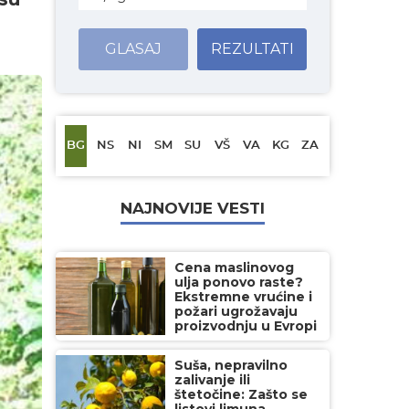
GLASAJ
REZULTATI
BG
NS
NI
SM
SU
VŠ
VA
KG
ZA
NAJNOVIJE VESTI
Cena maslinovog
ulja ponovo raste?
Ekstremne vrućine i
požari ugrožavaju
proizvodnju u Evropi
Suša, nepravilno
zalivanje ili
štetočine: Zašto se