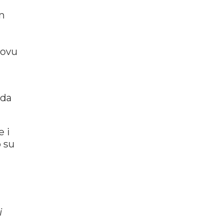
m
novu
uda
e i
o su
i