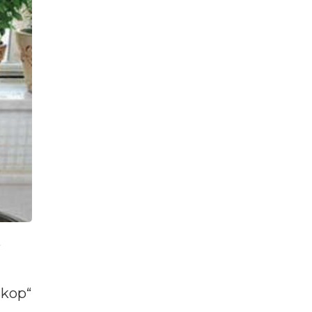
e
skop“