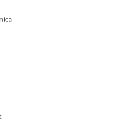
nica
t