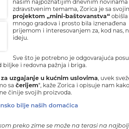
našim najpoznatijim dnevnim novinama
zdravstvenim temama, Zorica je sa svoji
projektom „mini-baštovanstva“
obišla
mnogo gradova i prosto bila iznenađena
prijemom i interesovanjem za, kod nas, 
ideju.
Sve što je potrebno je odgovarajuća pos
iljke i redovna pažnja i briga.
e za uzgajanje u kućnim uslovima
, uvek svež
smo sa
čerijem
“, kaže Zorica i opisuje nam kak
 činije svojih proizvoda.
insko bilje naših domaćica
m preko zime se može na terasi na najbolj