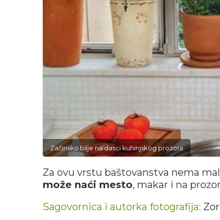
Začinsko bilje na dasci kuhinjskog prozora
Za ovu vrstu baštovanstva nema mal
može naći mesto
, makar i na prozor
Sagovornica i autorka fotografija:
Zor