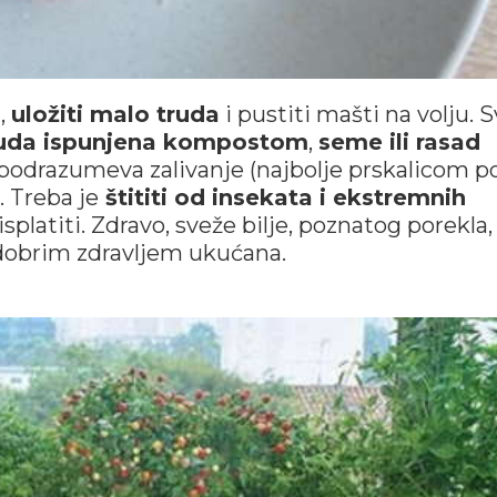
i,
uložiti malo truda
i pustiti mašti na volju. 
uda ispunjena kompostom
,
seme ili rasad
o podrazumeva zalivanje (najbolje prskalicom p
i. Treba je
štititi od insekata i ekstremnih
isplatiti. Zdravo, sveže bilje, poznatog porekla,
 dobrim zdravljem ukućana.