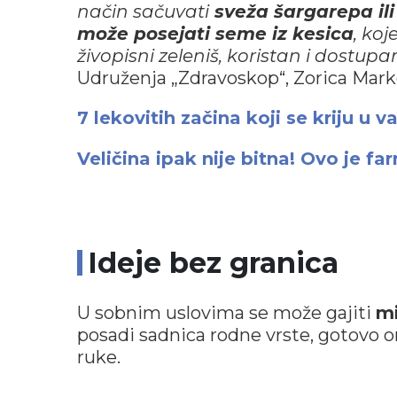
način sačuvati
sveža šargarepa ili
može posejati seme iz kesica
, koj
živopisni zeleniš, koristan i dostup
Udruženja „Zdravoskop“, Zorica Mark
7 lekovitih začina koji se kriju u v
Veličina ipak nije bitna! Ovo je f
Ideje bez granica
U sobnim uslovima se može gajiti
mi
posadi sadnica rodne vrste, gotovo 
ruke.