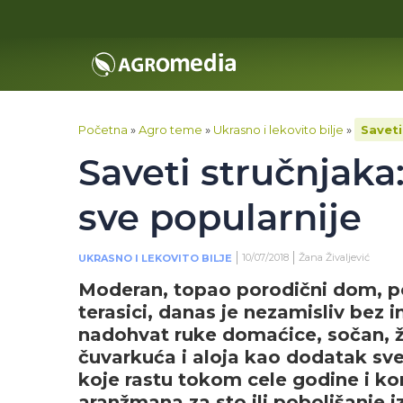
Početna
»
Agro teme
»
Ukrasno i lekovito bilje
»
Saveti
Saveti stručnjaka:
sve popularnije
10/07/2018
Žana Živaljević
UKRASNO I LEKOVITO BILJE
Moderan, topao porodični dom, po
terasici, danas je nezamisliv bez 
nadohvat ruke domaćice, sočan, žu
čuvarkuća i aloja kao dodatak sve
koje rastu tokom cele godine i ko
aranžmana za sto ili poboljšanje i