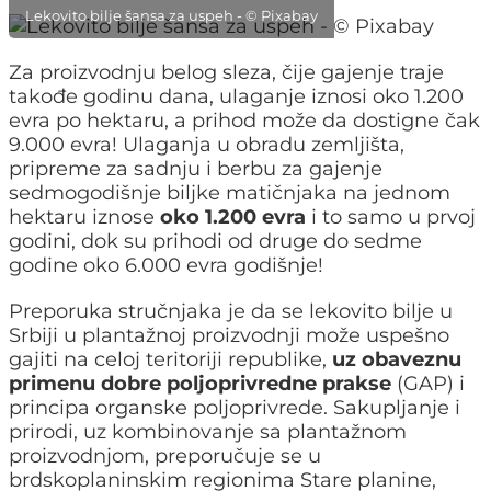
Lekovito bilje šansa za uspeh - © Pixabay
Za proizvodnju belog sleza, čije gajenje traje
takođe godinu dana, ulaganje iznosi oko 1.200
evra po hektaru, a prihod može da dostigne čak
9.000 evra! Ulaganja u obradu zemljišta,
pripreme za sadnju i berbu za gajenje
sedmogodišnje biljke matičnjaka na jednom
hektaru iznose
oko 1.200 evra
i to samo u prvoj
godini, dok su prihodi od druge do sedme
godine oko 6.000 evra godišnje!
Preporuka stručnjaka je da se lekovito bilje u
Srbiji u plantažnoj proizvodnji može uspešno
gajiti na celoj teritoriji republike,
uz obaveznu
primenu dobre poljoprivredne prakse
(GAP) i
principa organske poljoprivrede. Sakupljanje i
prirodi, uz kombinovanje sa plantažnom
proizvodnjom, preporučuje se u
brdskoplaninskim regionima Stare planine,