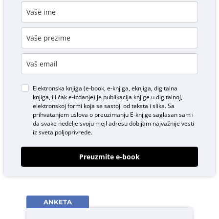
Elektronska knjiga (e-book, e-knjiga, eknjiga, digitalna
knjiga, ili čak e-izdanje) je publikacija knjige u digitalnoj,
elektronskoj formi koja se sastoji od teksta i slika. Sa
prihvatanjem uslova o
preuzimanju E-knjige
saglasan sam i
da svake nedelje svoju mejl adresu dobijam najvažnije vesti
iz sveta poljoprivrede.
Preuzmite e-book
ANKETA