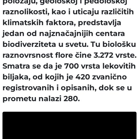
položaju, geološkoj i pedološkoj
raznolikosti, kao i uticaju različitih
klimatskih faktora, predstavlja
jedan od najznačajnijih centara
biodiverziteta u svetu. Tu biološku
raznovrsnost flore čine 3.272 vrste.
Smatra se da je 700 vrsta lekovitih
biljaka, od kojih je 420 zvanično
registrovanih i opisanih, dok se u
prometu nalazi 280.