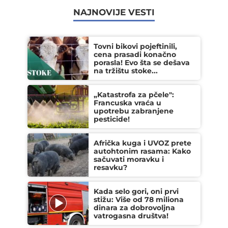
NAJNOVIJE VESTI
Tovni bikovi pojeftinili,
cena prasadi konačno
porasla! Evo šta se dešava
na tržištu stoke...
„Katastrofa za pčele":
Francuska vraća u
upotrebu zabranjene
pesticide!
Afrička kuga i UVOZ prete
autohtonim rasama: Kako
sačuvati moravku i
resavku?
Kada selo gori, oni prvi
stižu: Više od 78 miliona
dinara za dobrovoljna
vatrogasna društva!