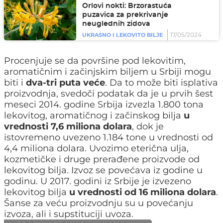
Orlovi nokti: Brzorastuća
puzavica za prekrivanje
neuglednih zidova
17/05/2024
UKRASNO I LEKOVITO BILJE
Procenjuje se da površine pod lekovitim,
aromatičnim i začinjskim biljem u Srbiji mogu
biti i
dva-tri puta veće
. Da to može biti isplativa
proizvodnja, svedoči podatak da je u prvih šest
meseci 2014. godine Srbija izvezla 1.800 tona
lekovitog, aromatičnog i začinskog bilja
u
vrednosti 7,6 miliona dolara
, dok je
istovremeno uvezeno 1.184 tone u vrednosti od
4,4 miliona dolara. Uvozimo eterična ulja,
kozmetičke i druge prerađene proizvode od
lekovitog bilja. Izvoz se povećava iz godine u
godinu. U 2017. godini iz Srbije je izvezeno
lekovitog bilja
u vrednosti od 16 miliona dolara
.
Šanse za veću proizvodnju su u povećanju
izvoza, ali i supstituciji uvoza.