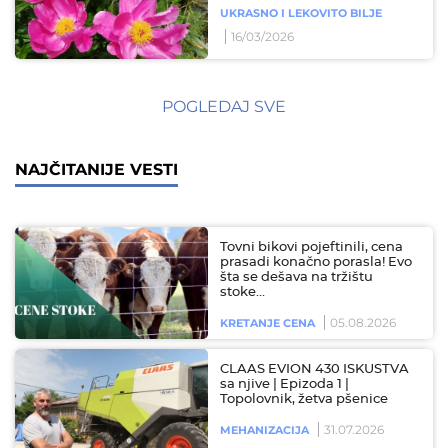
UKRASNO I LEKOVITO BILJE
16/03/2026
POGLEDAJ SVE
NAJČITANIJE VESTI
Tovni bikovi pojeftinili, cena
prasadi konačno porasla! Evo
šta se dešava na tržištu
stoke…
05.08.2026
KRETANJE CENA
CLAAS EVION 430 ISKUSTVA
sa njive | Epizoda 1 |
Topolovnik, žetva pšenice
31.07.2026
MEHANIZACIJA