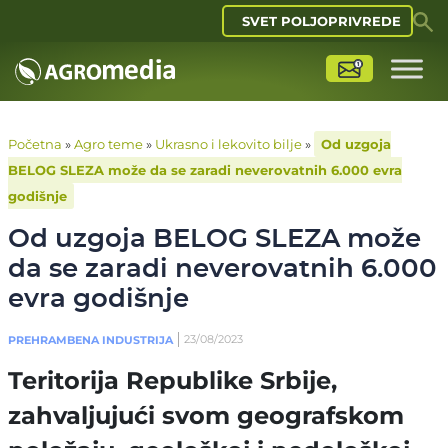
SVET POLJOPRIVREDE
Početna
»
Agro teme
»
Ukrasno i lekovito bilje
»
Od uzgoja
BELOG SLEZA može da se zaradi neverovatnih 6.000 evra
godišnje
Od uzgoja BELOG SLEZA može
da se zaradi neverovatnih 6.000
evra godišnje
23/08/2023
PREHRAMBENA INDUSTRIJA
Teritorija Republike Srbije,
zahvaljujući svom geografskom