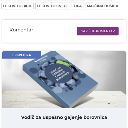
LEKOVITO BILJE
LEKOVITO CVEĆE
LIPA
MAJČINA DUŠICA
Komentari
NAPIŠITE KOMENTAR
Ime i prezime* obavezno
Email* obavezno
E-KNJIGA
Komentar* obavezno
DODAJ KOMENTAR
Vodič za uspešno gajenje borovnica