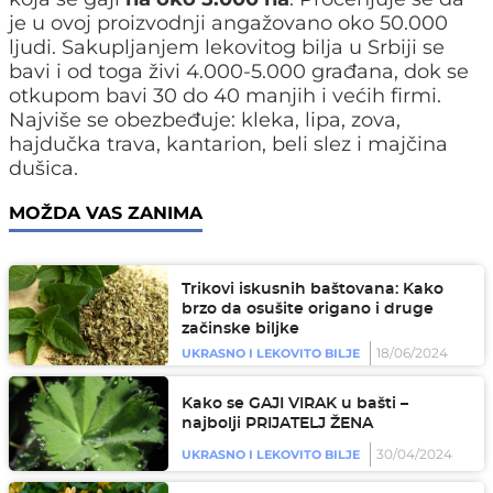
je u ovoj proizvodnji angažovano oko 50.000
ljudi. Sakupljanjem lekovitog bilja u Srbiji se
bavi i od toga živi 4.000-5.000 građana, dok se
otkupom bavi 30 do 40 manjih i većih firmi.
Najviše se obezbeđuje: kleka, lipa, zova,
hajdučka trava, kantarion, beli slez i majčina
dušica.
MOŽDA VAS ZANIMA
Trikovi iskusnih baštovana: Kako
brzo da osušite origano i druge
začinske biljke
18/06/2024
UKRASNO I LEKOVITO BILJE
Kako se GAJI VIRAK u bašti –
najbolji PRIJATELJ ŽENA
30/04/2024
UKRASNO I LEKOVITO BILJE