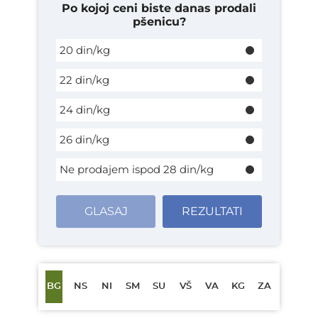
Po kojoj ceni biste danas prodali
pšenicu?
20 din/kg
22 din/kg
24 din/kg
26 din/kg
Ne prodajem ispod 28 din/kg
GLASAJ
REZULTATI
BG
NS
NI
SM
SU
VŠ
VA
KG
ZA