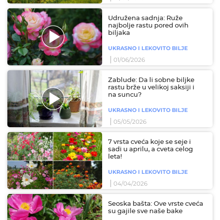
Udružena sadnja: Ruže
najbolje rastu pored ovih
biljaka
UKRASNO I LEKOVITO BILJE
01/06/2026
Zablude: Da li sobne biljke
rastu brže u velikoj saksiji i
na suncu?
UKRASNO I LEKOVITO BILJE
05/05/2026
7 vrsta cveća koje se seje i
sadi u aprilu, a cveta celog
leta!
UKRASNO I LEKOVITO BILJE
04/04/2026
Seoska bašta: Ove vrste cveća
su gajile sve naše bake