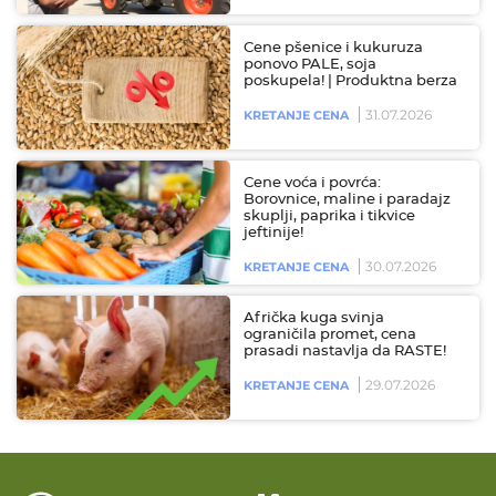
Cene pšenice i kukuruza
ponovo PALE, soja
poskupela! | Produktna berza
31.07.2026
KRETANJE CENA
Cene voća i povrća:
Borovnice, maline i paradajz
skuplji, paprika i tikvice
jeftinije!
30.07.2026
KRETANJE CENA
Afrička kuga svinja
ograničila promet, cena
prasadi nastavlja da RASTE!
29.07.2026
KRETANJE CENA