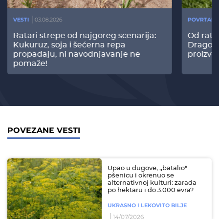
VESTI
03.08.2026
POVRTARS
Ratari strepe od najgoreg scenarija:
Od rata
Kukuruz, soja i šećerna repa
Dragomi
propadaju, ni navodnjavanje ne
proizvo
pomaže!
POVEZANE VESTI
Upao u dugove, ,,batalio"
pšenicu i okrenuo se
alternativnoj kulturi: zarada
po hektaru i do 3.000 evra?
UKRASNO I LEKOVITO BILJE
14/07/2026