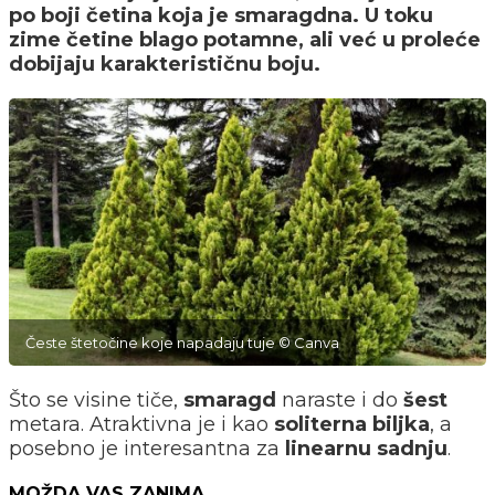
po boji četina koja je smaragdna. U toku
zime četine blago potamne, ali već u proleće
dobijaju karakterističnu boju.
Česte štetočine koje napadaju tuje © Canva
Što se visine tiče,
smaragd
naraste i do
šest
metara. Atraktivna je i kao
soliterna biljka
, a
posebno je interesantna za
linearnu sadnju
.
MOŽDA VAS ZANIMA