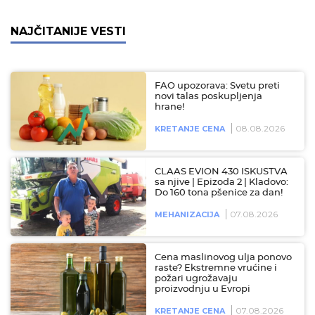
NAJČITANIJE VESTI
FAO upozorava: Svetu preti
novi talas poskupljenja
hrane!
08.08.2026
KRETANJE CENA
CLAAS EVION 430 ISKUSTVA
sa njive | Epizoda 2 | Kladovo:
Do 160 tona pšenice za dan!
07.08.2026
MEHANIZACIJA
Cena maslinovog ulja ponovo
raste? Ekstremne vrućine i
požari ugrožavaju
proizvodnju u Evropi
07.08.2026
KRETANJE CENA