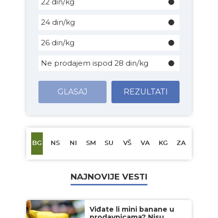
22 din/kg
24 din/kg
26 din/kg
Ne prodajem ispod 28 din/kg
GLASAJ
REZULTATI
BG
NS
NI
SM
SU
VŠ
VA
KG
ZA
NAJNOVIJE VESTI
Viđate li mini banane u
prodavnicama? Nisu