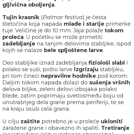
gljivična oboljenja
.
Tujin krasnik
(
Palmar festiva
) je česta
štetočina koja napada
mlađe i starije
primerke
tuje. Veličine je do 10 mm. Jaja polaže
tokom
proleća
. U početku se može primetiti
zadebljanje
na tanjim delovima stabljike, ispod
kojih se nalaze
bele spljoštene larve
.
Deo stabljike iznad zadebljanja
fiziološi slabi
i
polako se suši, pošto larve
izgrizaju
stabljiku,
pri tom čineći
nepravilne hodnike
pod korom.
Daljim tokom napada dolazi do
sušenja vršnih
delova biljke, zeleni delovi izbojaka polako
blede, zatim poprimaju svetlosmeđu boju od
unutrašnjeg dela grane prema periferiji, te se
na kraju osuši cela grana.
U cilju
zaštite
potrebno je u proleće
ukloniti
zaražene grane i obavezno ih spaliti.
Tretiranje