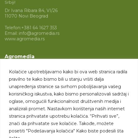
Srbiji!
Dr Ivana Ribara 84, VI/26
11070 Novi Beograd
Telefon:
+381 64 1627 353
Email:
info@agromedia.rs
www.agromedia.rs
Agromedia
O nama
Kolačiće upotrebljavamo kako bi ova web stranica radila
Svet poljoprivrede
pravilno te kako bismo bili u stanju vršiti dalja
Marketing usluge
unapređenja stranice sa svrhom poboljšavanja vašeg
korisničkog iskustva, kako bismo personalizovali sadržaj i
Tražimo saradnike
oglase, omogućili funkcionalnost društvenih medija i
analizirali promet. Nastavkom korištenja naših internet
Kontakt
stranica prihvatate upotrebu kolačića. “Prihvati sve”,
znači da prihvatate sve kolačiće. Takođe, možete
Kontakt
posetiti "Podešavanja kolačića" Kako biste podesili šta