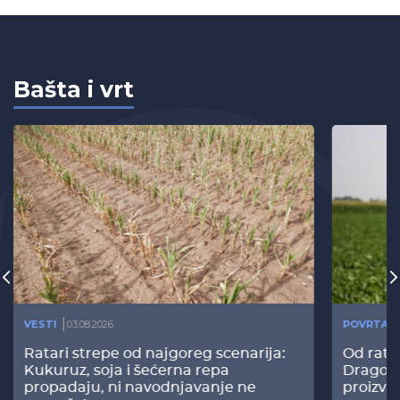
Bašta i vrt
VESTI
03.08.2026
POVRTAR
Ratari strepe od najgoreg scenarija:
Od rata
Kukuruz, soja i šećerna repa
Dragomi
propadaju, ni navodnjavanje ne
proizvo