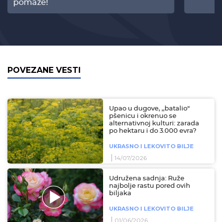
pomaže!
POVEZANE VESTI
Upao u dugove, ,,batalio"
pšenicu i okrenuo se
alternativnoj kulturi: zarada
po hektaru i do 3.000 evra?
UKRASNO I LEKOVITO BILJE
14/07/2026
Udružena sadnja: Ruže
najbolje rastu pored ovih
biljaka
UKRASNO I LEKOVITO BILJE
01/06/2026