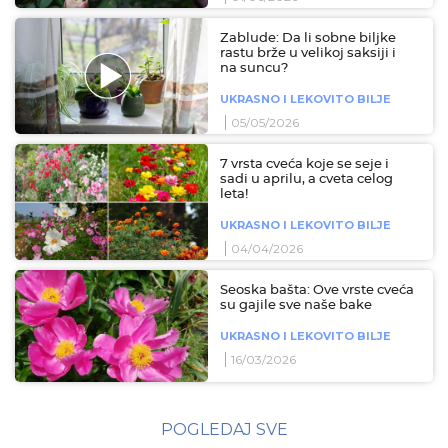
Zablude: Da li sobne biljke
rastu brže u velikoj saksiji i
na suncu?
UKRASNO I LEKOVITO BILJE
05/05/2026
7 vrsta cveća koje se seje i
sadi u aprilu, a cveta celog
leta!
UKRASNO I LEKOVITO BILJE
04/04/2026
Seoska bašta: Ove vrste cveća
su gajile sve naše bake
UKRASNO I LEKOVITO BILJE
16/03/2026
POGLEDAJ SVE