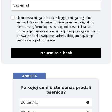
Elektronska knjiga (e-book, e-knjiga, eknjiga, digitalna
knjiga, ili čak e-izdanje) je publikacija knjige u digitalnoj,
elektronskoj formi koja se sastoji od teksta i slika. Sa
prihvatanjem uslova o
preuzimanju E-knjige
saglasan sam i
da svake nedelje svoju mejl adresu dobijam najvažnije
vesti iz sveta poljoprivrede.
Preuzmite e-book
ANKETA
Po kojoj ceni biste danas prodali
pšenicu?
20 din/kg