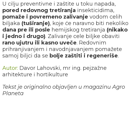
U cilju preventivne i zaštite u toku napada,
pored redovnog tretiranja
insekticidima,
pomaže i povremeno zalivanje
vodom celih
biljaka
(tuširanje)
, koje će naravno biti nekoliko
dana pre ili posle
hemijskog tretiranja
(nikako
i jedno i drugo)
. Zalivanje cele biljke obaviti
rano ujutru ili kasno uveče
. Redovnim
prihranjivanjem i navodnjavanjem pomažete
samoj biljci da se
bolje zaštiti i regeneriše
.
Autor:
Davor Lahovski, mr ing. pejzažne
arhitekture i hortikulture
Tekst je originalno objavljen u magazinu Agro
Planeta