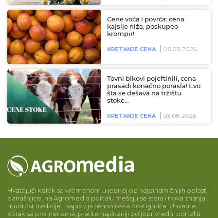
Cene voća i povrća: cena
kajsije niža, poskupeo
krompir!
06.08.2026
KRETANJE CENA
Tovni bikovi pojeftinili, cena
prasadi konačno porasla! Evo
šta se dešava na tržištu
stoke…
05.08.2026
KRETANJE CENA
Hvatajući korak sa vremenom u jednoj od najdinamičnijih oblasti
današnjice, na Agromedia portalu mešaju se stara i nova znanja,
mudrost tradicije i najnovija tehnološka dostignuća. Uhvatite
korak sa promenama, pratite najčitaniji poljoprivredni portal u