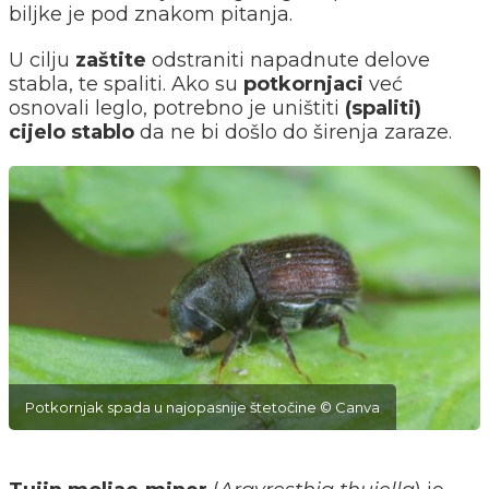
biljke je pod znakom pitanja.
U cilju
zaštite
odstraniti napadnute delove
stabla, te spaliti. Ako su
potkornjaci
već
osnovali leglo, potrebno je uništiti
(spaliti)
cijelo stablo
da ne bi došlo do širenja zaraze.
Potkornjak spada u najopasnije štetočine © Canva