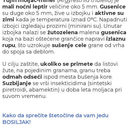
Tujin moljac-miner
(
Argyresthia thuiella
) je
mali noćni leptir
veličine oko 5 mm.
Gusenice
su duge oko 5 mm, žive u izbojku i
aktivne su
zimi
kada je temperatura iznad 0°C. Napadnuti
izbojci izgledaju prozirni (minirani su). Unutar
izbojka nalazi se
žutozelena
malena
gusenica
koja na bazi oštećene grančice napravi
izlaznu
rupu
, što uzrokuje
sušenje cele
grane od vrha
do spoja sa deblom.
U cilju zaštite,
ukoliko se primete
da listovi
žute, na pojedinim granama, granu treba
odmah odseći
ispod mesta bušenja kore.
Suzbijanje
se vrši insekticidima (sintetski
piretroidi, abamektin) u doba leta moljaca pri
suvom vremenu.
Kako da sprečite štetočine da vam jedu
BOSILJAK!