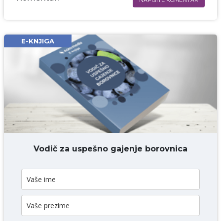
Ime i prezime* obavezno
Email* obavezno
E-KNJIGA
Komentar* obavezno
DODAJ KOMENTAR
Vodič za uspešno gajenje borovnica