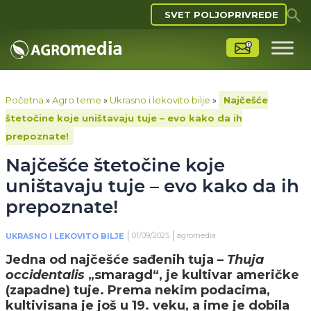
SVET POLJOPRIVREDE
Početna
»
Agro teme
»
Ukrasno i lekovito bilje
»
Najčešće
štetočine koje uništavaju tuje – evo kako da ih
prepoznate!
Najčešće štetočine koje
uništavaju tuje – evo kako da ih
prepoznate!
01/09/2025
agromedia
UKRASNO I LEKOVITO BILJE
Jedna od najčešće sađenih tuja –
Thuja
occidentalis
„smaragd“, je kultivar američke
(zapadne) tuje. Prema nekim podacima,
kultivisana je još u 19. veku, a ime je dobila