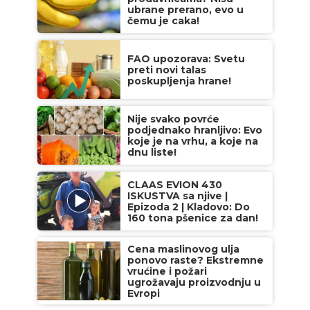
ubrane prerano, evo u
čemu je caka!
FAO upozorava: Svetu
preti novi talas
poskupljenja hrane!
Nije svako povrće
podjednako hranljivo: Evo
koje je na vrhu, a koje na
dnu liste!
CLAAS EVION 430
ISKUSTVA sa njive |
Epizoda 2 | Kladovo: Do
160 tona pšenice za dan!
Cena maslinovog ulja
ponovo raste? Ekstremne
vrućine i požari
ugrožavaju proizvodnju u
Evropi