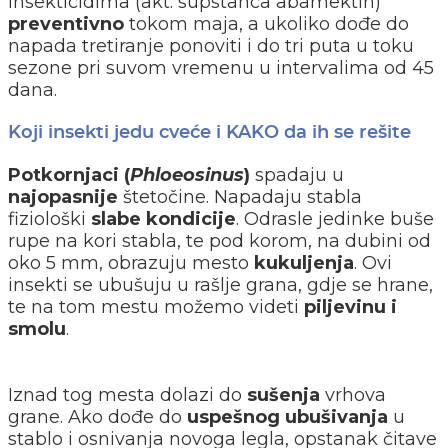
insekticidima (akt. supstanca abamektin)
preventivno
tokom maja, a ukoliko dođe do
napada tretiranje ponoviti i do tri puta u toku
sezone pri suvom vremenu u intervalima od 45
dana.
Koji insekti jedu cveće i KAKO da ih se rešite
Potkornjaci (
Phloeosinus
)
spadaju u
najopasnije
štetočine. Napadaju stabla
fiziološki
slabe kondicije
. Odrasle jedinke buše
rupe na kori stabla, te pod korom, na dubini od
oko 5 mm, obrazuju mesto
kukuljenja
. Ovi
insekti se ubušuju u rašlje grana, gdje se hrane,
te na tom mestu možemo videti
piljevinu i
smolu
.
Iznad tog mesta dolazi do
sušenja
vrhova
grane. Ako dođe do
uspešnog ubušivanja
u
stablo i osnivanja novoga legla, opstanak čitave