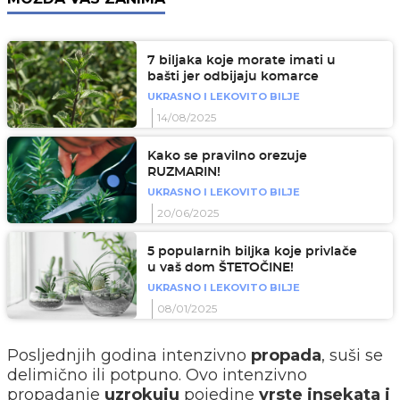
7 biljaka koje morate imati u
bašti jer odbijaju komarce
UKRASNO I LEKOVITO BILJE
14/08/2025
Kako se pravilno orezuje
RUZMARIN!
UKRASNO I LEKOVITO BILJE
20/06/2025
5 popularnih biljka koje privlače
u vaš dom ŠTETOČINE!
UKRASNO I LEKOVITO BILJE
08/01/2025
Posljednjih godina intenzivno
propada
, suši se
delimično ili potpuno. Ovo intenzivno
propadanje
uzrokuju
pojedine
vrste insekata i