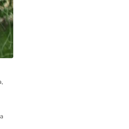
a,
za