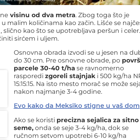
gne
visinu od dva metra
. Zbog toga što je
se u malim količinama kao začin. Lišće se najč
a, slično kao što se upotrebljava peršun i celer
niti sirćem i uljem.
Osnovna obrada izvodi se u jesen na du
do 30 cm. Pre osnovne obrade, po
površ
parcele 30-40 t/ha
se ravnomerno
rasporedi
zgoreli stajnjak
i 500 kg/ha N
15:15:15. Na isto mesto morač se može seja
nakon najmanje 3-4 godine.
Evo kako da Meksiko stigne u vaš dom
Ako se koristi
precizna sejalica za sitno
seme,
onda se seje 3-4 kg/ha, dok se
ručnom setvom upotrebi 6-10 kg/ha