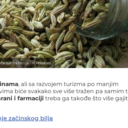
ača sve traženije - © Pixabay
šinama
, ali sa razvojem turizma po manjim
ima biće svakako sve više tražen pa samim t
rani i farmaciji
treba ga takođe što više gajit
nje začinskog bilja