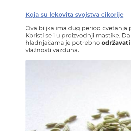
Koja su lekovita svojstva cikorije
Ova biljka ima dug period cvetanja 
Koristi se i u proizvodnji mastike. 
hladnjačama je potrebno
održavati
vlažnosti vazduha.