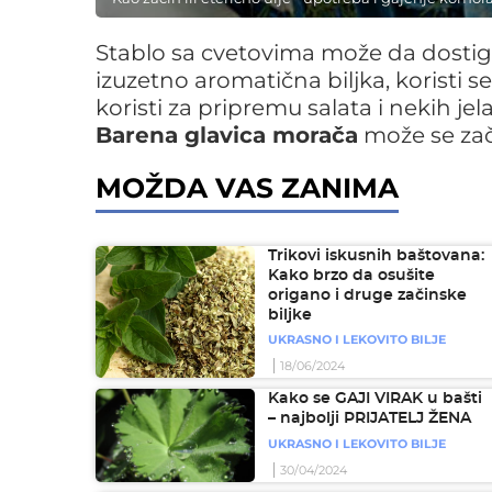
Stablo sa cvetovima može da dosti
izuzetno aromatična biljka, koristi 
koristi za pripremu salata i nekih jel
Barena glavica morača
može se zači
MOŽDA VAS ZANIMA
Trikovi iskusnih baštovana:
Kako brzo da osušite
origano i druge začinske
biljke
UKRASNO I LEKOVITO BILJE
18/06/2024
Kako se GAJI VIRAK u bašti
– najbolji PRIJATELJ ŽENA
UKRASNO I LEKOVITO BILJE
30/04/2024