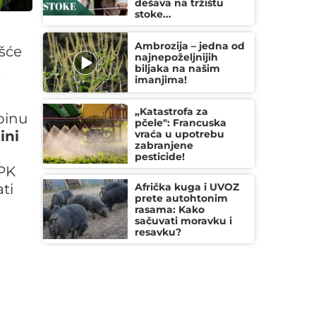
dešava na tržištu
stoke...
Ambrozija – jedna od
ešće
najnepoželjnijih
.
biljaka na našim
imanjima!
„Katastrofa za
binu
pčele": Francuska
ini
vraća u upotrebu
zabranjene
pesticide!
PK
ti
Afrička kuga i UVOZ
prete autohtonim
rasama: Kako
sačuvati moravku i
resavku?