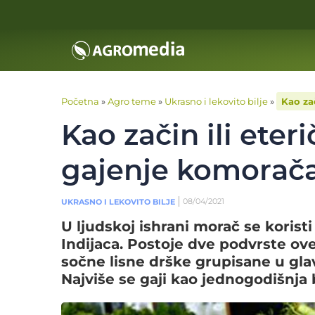
Početna
»
Agro teme
»
Ukrasno i lekovito bilje
»
Kao zač
Kao začin ili eter
gajenje komorača
08/04/2021
UKRASNO I LEKOVITO BILJE
U ljudskoj ishrani morač se koristi
Indijaca. Postoje dve podvrste ove 
sočne lisne drške grupisane u glav
Najviše se gaji kao jednogodišnja b