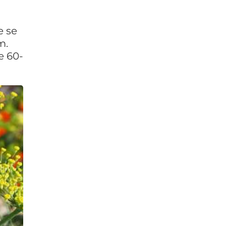
a
e se
m.
e 60-