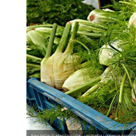
Kao začin ili eterično ulje - upotreba i gajenje komor