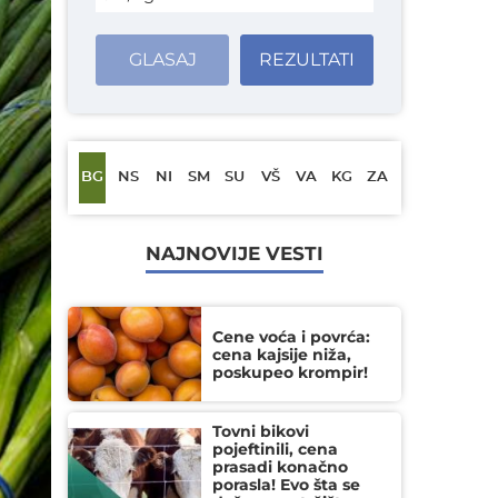
GLASAJ
REZULTATI
BG
NS
NI
SM
SU
VŠ
VA
KG
ZA
NAJNOVIJE VESTI
Cene voća i povrća:
cena kajsije niža,
poskupeo krompir!
Tovni bikovi
pojeftinili, cena
prasadi konačno
porasla! Evo šta se