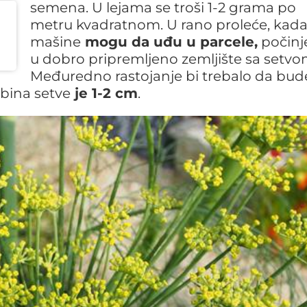
semena. U lejama se troši 1-2 grama po
metru kvadratnom. U rano proleće, kad
mašine
mogu da uđu u parcele,
počinj
u dobro pripremljeno zemljište sa setvo
Međuredno rastojanje bi trebalo da bud
ubina setve
je 1-2 cm
.