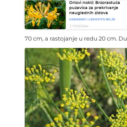
Orlovi nokti: Brzorastuća
puzavica za prekrivanje
neuglednih zidova
UKRASNO I LEKOVITO BILJE
17/05/2024
70 cm, a rastojanje u redu 20 cm. D