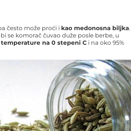
pa često može proći i
kao medonosna biljka
.
Da bi se komorač čuvao duže posle berbe, u
 temperature na 0 stepeni C
i na oko 95%