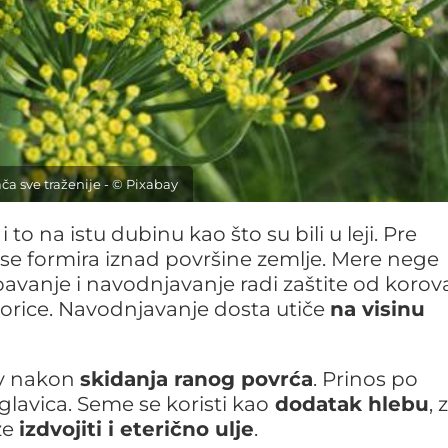
ača sve traženije - © Pixabay
m
i to na istu dubinu kao što su bili u leji. Pre
a se formira iznad površine zemlje. Mere nege
pavanje i navodnjavanje radi zaštite od korov
pokorice. Navodnjavanje dosta utiče
na visinu
ev nakon
skidanja ranog povrća
. Prinos po
lavica. Seme se koristi kao
dodatak hlebu
, 
že
izdvojiti i eterično ulje
.