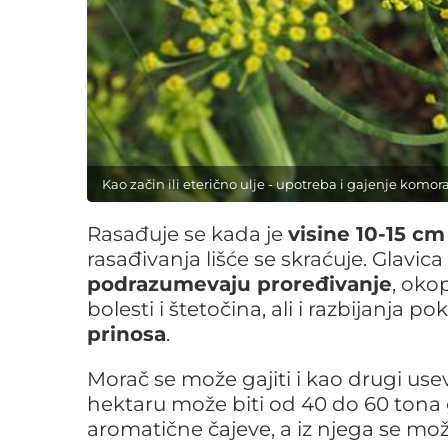
Kao začin ili eterično ulje - upotreba i gajenje komor
Rasađuje se kada je
visine 10-15 c
rasađivanja lišće se skraćuje. Glavic
podrazumevaju proređivanje
, oko
bolesti i štetočina, ali i razbijanja 
prinosa
.
Morač se može gajiti i kao drugi us
hektaru može biti od 40 do 60 tona g
aromatične čajeve, a iz njega se mo