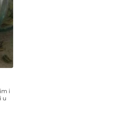
im i
i u