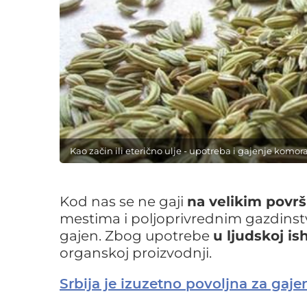
Kao začin ili eterično ulje - upotreba i gajenje komor
Kod nas se ne gaji
na velikim povr
mestima i poljoprivrednim gazdinstv
gajen. Zbog upotrebe
u ljudskoj ish
organskoj proizvodnji.
Srbija je izuzetno povoljna za gaje