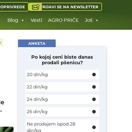
PRIJAVI SE NA NEWSLETTER
JOPRIVREDE
Blog
Vesti
AGRO PRIČE
Još
e
ANKETA
Po kojoj ceni biste danas
prodali pšenicu?
20 din/kg
22 din/kg
24 din/kg
le
.
26 din/kg
Ne prodajem ispod 28
din/kg