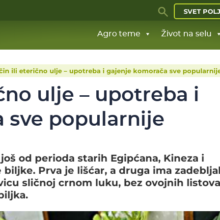
SVET POL
Agro teme
Život na selu
in ili eterično ulje – upotreba i gajenje komorača sve popularnij
ično ulje – upotreba i
 sve popularnije
 još od perioda starih Egipćana, Kineza i
biljke. Prva je lišćar, a druga ima zadeblja
icu sličnoj crnom luku, bez ovojnih listova
iljka.