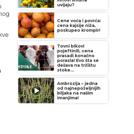
listovi limuna
uvijaju?
o
anog
Cene voća i povrća:
cena kajsije niža,
poskupeo krompir!
kve
Tovni bikovi
pojeftinili, cena
prasadi konačno
porasla! Evo šta se
dešava na tržištu
a
stoke...
Ambrozija – jedna
od najnepoželjnijih
biljaka na našim
imanjima!