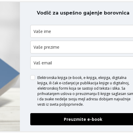
Vodič za uspešno gajenje borovnica
ODAJ KOMENTAR
Elektronska knjiga (e-book, e-knjiga, eknjiga, digitalna
knjiga, ili čak e-izdanje) je publikacija knjige u digitalnoj,
elektronskoj formi koja se sastoji od teksta i slika. Sa
prihvatanjem uslova o
preuzimanju E-knjige
saglasan sa
i da svake nedelje svoju mejl adresu dobijam najvažnije
vesti iz sveta poljoprivrede.
Preuzmite e-book