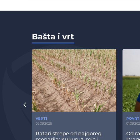
Bašta i vrt
VESTI
POVRT
03.08.2026
01.08.20
radi
Ratari strepe od najgoreg
Od ra
z Biofor
scenarija: Kukuruz, soja i
Drag