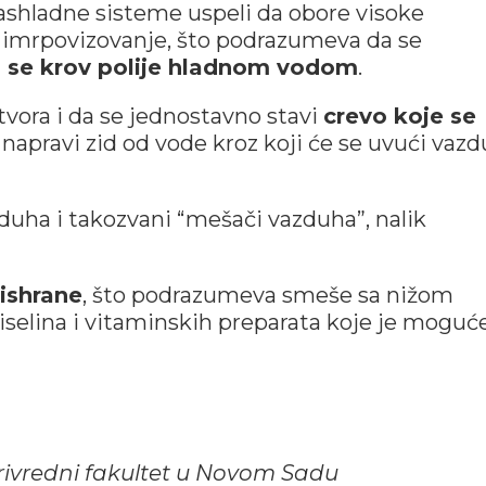
rashladne sisteme uspeli da obore visoke
e imrpovizovanje, što podrazumeva da se
 se krov polije hladnom vodom
.
tvora i da se jednostavno stavi
crevo koje se
 napravi zid od vode kroz koji će se uvući vaz
zduha i takozvani “mešači vazduha”, nalik
 ishrane
, što podrazumeva smeše sa nižom
iselina i vitaminskih preparata koje je moguć
oprivredni fakultet u Novom Sadu