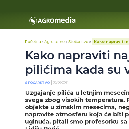
Početna
»
Agro teme
»
Stočarstvo
»
Kako napraviti n
Kako napraviti na
pilićima kada su
30/06/2021
STOČARSTVO
Uzgajanje pilića u letnjim mesec
svega zbog visokih temperatura. F
objekte u zimskim mesecima, nego 
napravite atmosferu koja će biti p
uginuća, pitali smo profesorku s
Lidiju Perić.