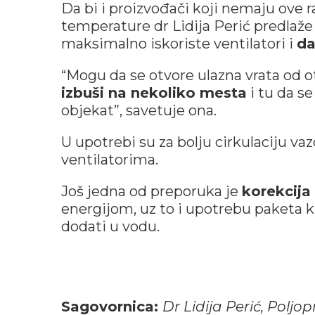
Da bi i proizvođači koji nemaju ove 
temperature dr Lidija Perić predlaž
maksimalno iskoriste ventilatori i
da
“Mogu da se otvore ulazna vrata od o
izbuši na nekoliko mesta
i tu da se
objekat”, savetuje ona.
U upotrebi su za bolju cirkulaciju va
ventilatorima.
Još jedna od preporuka je
korekcija
energijom, uz to i upotrebu paketa k
dodati u vodu.
Sagovornica:
Dr Lidija Perić, Polj