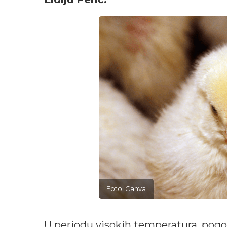
Foto: Canva
U periodu visokih temperatura, pogo