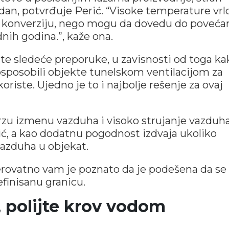
dan, potvrđuje Perić. “Visoke temperature vrl
 i konverziju, nego mogu da dovedu do poveć
dnih godina.”, kaže ona.
e sledeće preporuke, u zavisnosti od toga ka
osposobili objekte tunelskom ventilacijom za
oriste. Ujedno je to i najbolje rešenje za ovaj
u izmenu vazduha i visoko strujanje vazduh
rić, a kao dodatnu pogodnost izdvaja ukoliko
vazduha u objekat.
verovatno vam je poznato da je podešena da se
finisanu granicu.
, polijte krov vodom