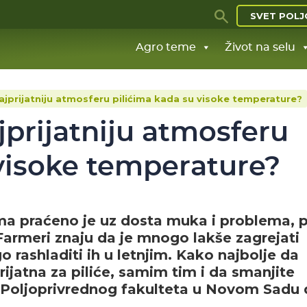
SVET POLJ
Agro teme
Život na selu
ajprijatniju atmosferu pilićima kada su visoke temperature?
jprijatniju atmosferu
 visoke temperature?
ima praćeno je uz dosta muka i problema, 
armeri znaju da je mnogo lakše zagrejati
rashladiti ih u letnjim. Kako najbolje da
rijatna za piliće, samim tim i da smanjite
a Poljoprivrednog fakulteta u Novom Sadu 