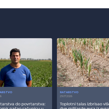
ARSTVO
RATARSTVO
26
29.07.2026
tarstva do povrtarstva:
Toplotni talas izbrisao vi
omir našao računicu u
dve milijarde evra iz evr