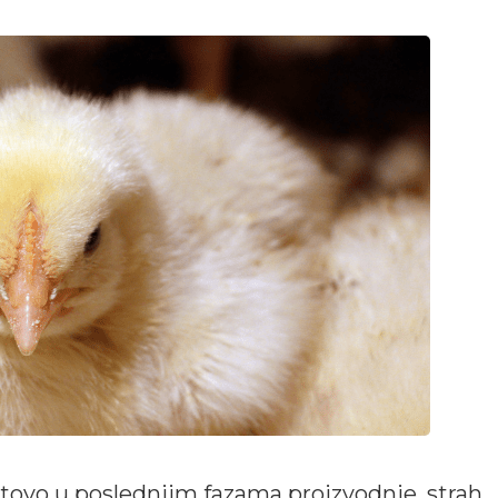
tovo u poslednjim fazama proizvodnje, strah