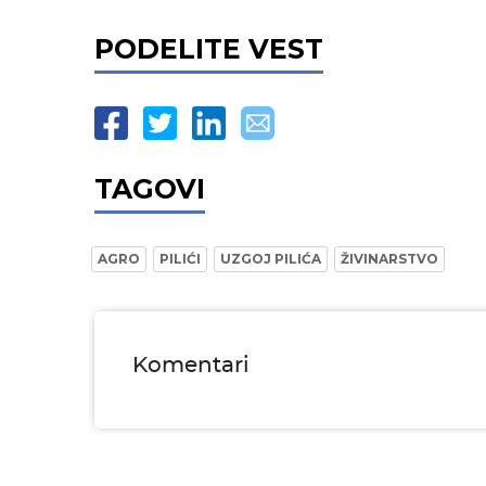
PODELITE VEST
TAGOVI
AGRO
PILIĆI
UZGOJ PILIĆA
ŽIVINARSTVO
Komentari
Ime i prezime* obavezno
Email* obavezno