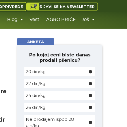
PRIJAVI SE NA NEWSLETTER
OPRIVREDE
Blog
Vesti
AGRO PRIČE
Još
ANKETA
Po kojoj ceni biste danas
prodali pšenicu?
20 din/kg
22 din/kg
pre
24 din/kg
26 din/kg
dr
Ne prodajem ispod 28
din/kg