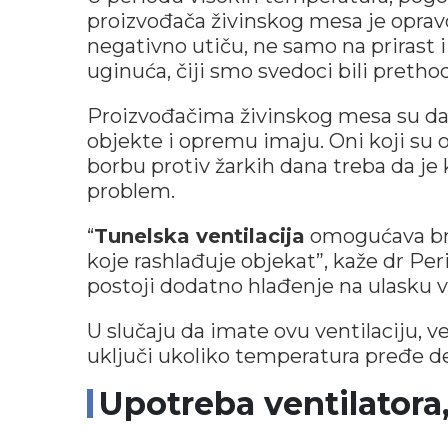
proizvođača živinskog mesa je oprav
negativno utiču, ne samo na prirast
uginuća, čiji smo svedoci bili pretho
Proizvođačima živinskog mesa su dat
objekte i opremu imaju. Oni koji su 
borbu protiv žarkih dana treba da je k
problem.
“
Tunelska ventilacija
omogućava brz
koje rashlađuje objekat”, kaže dr Pe
postoji dodatno hlađenje na ulasku 
U slučaju da imate ovu ventilaciju, 
uključi ukoliko temperatura pređe de
Upotreba ventilatora