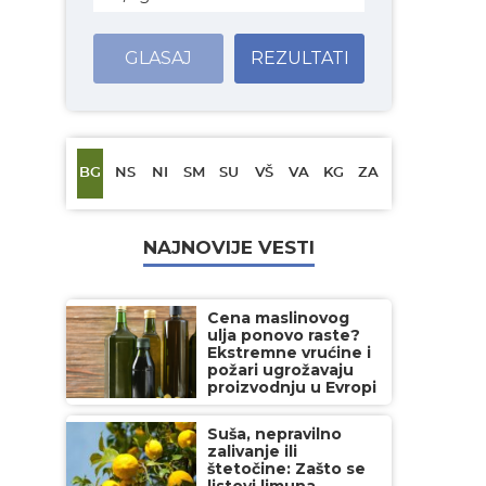
GLASAJ
REZULTATI
BG
NS
NI
SM
SU
VŠ
VA
KG
ZA
NAJNOVIJE VESTI
Cena maslinovog
ulja ponovo raste?
Ekstremne vrućine i
požari ugrožavaju
proizvodnju u Evropi
Suša, nepravilno
zalivanje ili
štetočine: Zašto se