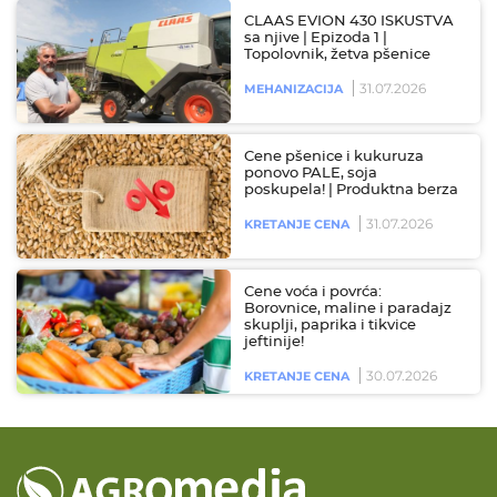
CLAAS EVION 430 ISKUSTVA
sa njive | Epizoda 1 |
Topolovnik, žetva pšenice
31.07.2026
MEHANIZACIJA
Cene pšenice i kukuruza
ponovo PALE, soja
poskupela! | Produktna berza
31.07.2026
KRETANJE CENA
Cene voća i povrća:
Borovnice, maline i paradajz
skuplji, paprika i tikvice
jeftinije!
30.07.2026
KRETANJE CENA