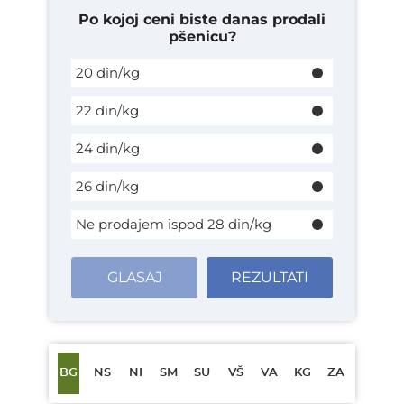
Po kojoj ceni biste danas prodali
pšenicu?
20 din/kg
22 din/kg
24 din/kg
26 din/kg
Ne prodajem ispod 28 din/kg
GLASAJ
REZULTATI
BG
NS
NI
SM
SU
VŠ
VA
KG
ZA