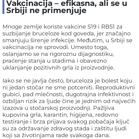
Vakcinacija – efikasna, ali se u
Srbiji ne primenjuje
Mnoge zemlje koriste vakcine S19 i RB51 za
suzbijanje bruceloze kod goveda, jer značajno
smanjuju širenje infekcije. Međutim, u Srbiji se
vakcinacija ne sprovodi. Umesto toga,
oslanjamo se na rigoroznu dijagnostiku,
praćenje stanja u stadima i obavezno
uklanjanje pozitivnih grla iz proizvodnje.
Iako se ne javlja često, bruceloza je bolest koju
ni jedan stočar ne sme potceniti. Reproduktivni
gubici, pad mlečnosti, dugotrajna infektivnost i
ozbiljan rizik za ljude čine je jednim od najvećih
izazova u stočarskoj proizvodnji. Pažljiva
kupovina grla, karantin, higijena, redovno
testiranje i brza prijava svakog pobačaja ključ
su za održavanje zdravog stada i zaštitu ljudi
koji sa životinjama rade svakoga dana.