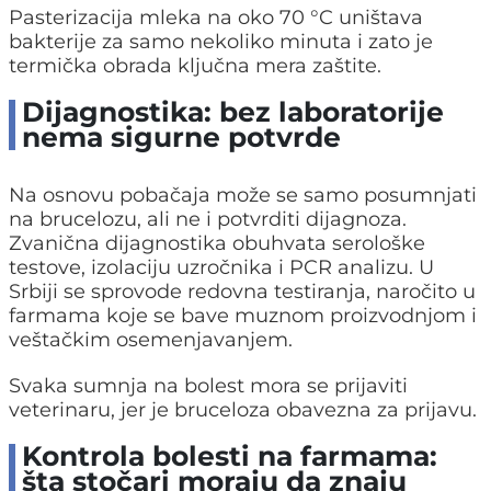
Pasterizacija mleka na oko 70 °C uništava
bakterije za samo nekoliko minuta i zato je
termička obrada ključna mera zaštite.
Dijagnostika: bez laboratorije
nema sigurne potvrde
Na osnovu pobačaja može se samo posumnjati
na brucelozu, ali ne i potvrditi dijagnoza.
Zvanična dijagnostika obuhvata serološke
testove, izolaciju uzročnika i PCR analizu. U
Srbiji se sprovode redovna testiranja, naročito u
farmama koje se bave muznom proizvodnjom i
veštačkim osemenjavanjem.
Svaka sumnja na bolest mora se prijaviti
veterinaru, jer je bruceloza obavezna za prijavu.
Kontrola bolesti na farmama:
šta stočari moraju da znaju