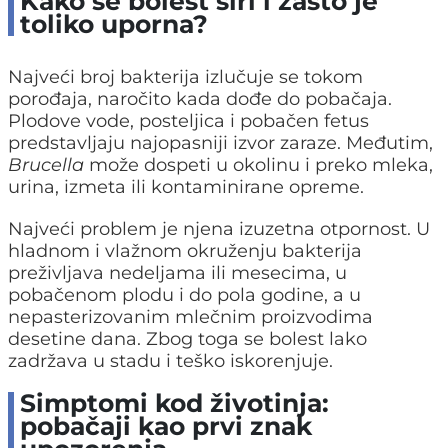
Kako se bolest širi i zašto je
toliko uporna?
Najveći broj bakterija izlučuje se tokom
porođaja, naročito kada dođe do pobačaja.
Plodove vode, posteljica i pobačen fetus
predstavljaju najopasniji izvor zaraze. Međutim,
Brucella
može dospeti u okolinu i preko mleka,
urina, izmeta ili kontaminirane opreme.
Najveći problem je njena izuzetna otpornost. U
hladnom i vlažnom okruženju bakterija
preživljava nedeljama ili mesecima, u
pobačenom plodu i do pola godine, a u
nepasterizovanim mlečnim proizvodima
desetine dana. Zbog toga se bolest lako
zadržava u stadu i teško iskorenjuje.
Simptomi kod životinja:
pobačaji kao prvi znak