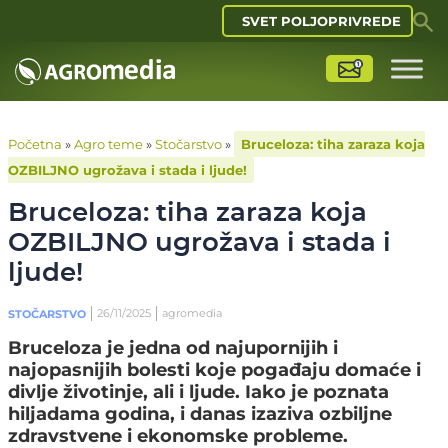
SVET POLJOPRIVREDE
Početna
»
Agro teme
»
Stočarstvo
»
Bruceloza: tiha zaraza koja
OZBILJNO ugrožava i stada i ljude!
Bruceloza: tiha zaraza koja
OZBILJNO ugrožava i stada i
ljude!
26/11/2025
agromedia
STOČARSTVO
Bruceloza je jedna od najupornijih i
najopasnijih bolesti koje pogađaju domaće i
divlje životinje, ali i ljude. Iako je poznata
hiljadama godina, i danas izaziva ozbiljne
zdravstvene i ekonomske probleme.