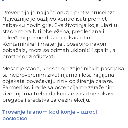
Prevencija je najjače oružje protiv bruceloze.
Najvažnije je pažljivo kontrolisati promet i
nabavku novih grla. Sva životinja koja ulazi u
stado mora biti obeležena, pregledana i
određeni period držana u karantinu.
Kontaminirani materijal, posebno nakon
pobačaja, mora se odmah ukloniti i spaliti, a
prostor dezinfikovati.
Mešanje stada, korišćenje zajedničkih pašnjaka
sa neproverenim životinjama i loša higijena
objekata povećavaju rizik od širenja zaraze.
Farmeri koji rade sa potencijalno zaraženim
životinjama treba da koriste zaštitne rukavice,
pregače i sredstva za dezinfekciju.
Trovanje hranom kod konja – uzroci i
posledice