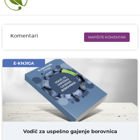
Komentari
NAPIŠITE KOMENTAR
Ime i prezime* obavezno
Email* obavezno
E-KNJIGA
Komentar* obavezno
DODAJ KOMENTAR
Vodič za uspešno gajenje borovnica