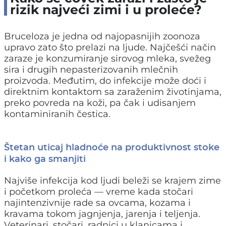
rizik najveći zimi i u proleće?
Bruceloza je jedna od najopasnijih zoonoza
upravo zato što prelazi na ljude. Najčešći način
zaraze je konzumiranje sirovog mleka, svežeg
sira i drugih nepasterizovanih mlečnih
proizvoda. Međutim, do infekcije može doći i
direktnim kontaktom sa zaraženim životinjama,
preko povreda na koži, pa čak i udisanjem
kontaminiranih čestica.
Štetan uticaj hladnoće na produktivnost stoke
i kako ga smanjiti
Najviše infekcija kod ljudi beleži se krajem zime
i početkom proleća — vreme kada stočari
najintenzivnije rade sa ovcama, kozama i
kravama tokom jagnjenja, jarenja i teljenja.
Veterinari, stočari, radnici u klanicama i