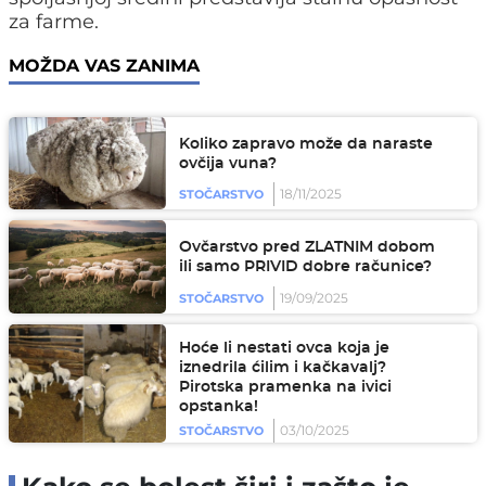
za farme.
MOŽDA VAS ZANIMA
Koliko zapravo može da naraste
ovčija vuna?
18/11/2025
STOČARSTVO
Ovčarstvo pred ZLATNIM dobom
ili samo PRIVID dobre računice?
19/09/2025
STOČARSTVO
Hoće li nestati ovca koja je
iznedrila ćilim i kačkavalj?
Pirotska pramenka na ivici
opstanka!
03/10/2025
STOČARSTVO