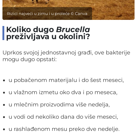
Rizici najveći u zimu i u proleće © Canva
Koliko dugo
Brucella
preživljava u okolini?
Uprkos svojoj jednostavnoj građi, ove bakterije
mogu dugo opstati:
u pobačenom materijalu i do šest meseci,
u vlažnom izmetu oko dva i po meseca,
u mlečnim proizvodima više nedelja,
u vodi od nekoliko dana do više meseci,
u rashlađenom mesu preko dve nedelje.