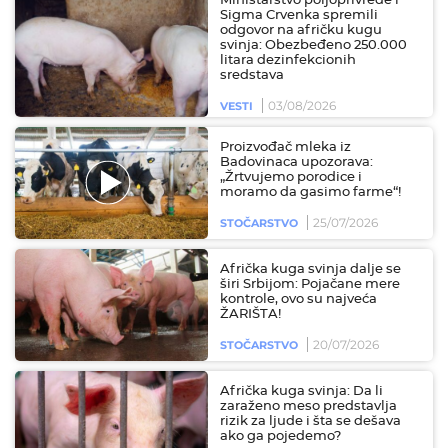
Ministarstvo poljoprivrede i
Sigma Crvenka spremili
odgovor na afričku kugu
svinja: Obezbeđeno 250.000
litara dezinfekcionih
sredstava
03/08/2026
VESTI
Proizvođač mleka iz
Badovinaca upozorava:
„Žrtvujemo porodice i
moramo da gasimo farme“!
25/07/2026
STOČARSTVO
Afrička kuga svinja dalje se
širi Srbijom: Pojačane mere
kontrole, ovo su najveća
ŽARIŠTA!
20/07/2026
STOČARSTVO
Afrička kuga svinja: Da li
zaraženo meso predstavlja
rizik za ljude i šta se dešava
ako ga pojedemo?