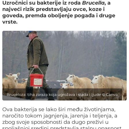
Uzročnici su bakterije iz roda
Brucella
, a
najveći rizik predstavljaju ovce, koze i
goveda, premda oboljenje pogađa i druge
vrste.
Bruceloza: tiha zaraza koja ugrožava i stada i ljude © Canva
Ova bakterija se lako širi među životinjama,
naročito tokom jagnjenja, jarenja i teljenja, a
zbog svoje sposobnosti da dugo preživi u
spoljašnjoj sredini predstavlja stalnu opasnost