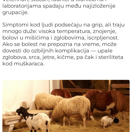
laboratorijama spadaju među najizloženije
grupacije.
Simptomi kod ljudi podsećaju na grip, ali traju
mnogo duže: visoka temperatura, znojenje,
bolovi u mišićima i zglobovima, iscrpljenost.
Ako se bolest ne prepozna na vreme, može
dovesti do ozbiljnih komplikacija — upale
zglobova, srca, jetre, kičme, pa čak i steriliteta
kod muškaraca.