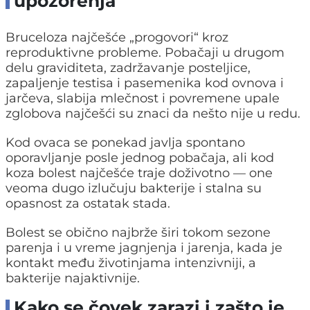
upozorenja
Bruceloza najčešće „progovori“ kroz
reproduktivne probleme. Pobačaji u drugom
delu graviditeta, zadržavanje posteljice,
zapaljenje testisa i pasemenika kod ovnova i
jarčeva, slabija mlečnost i povremene upale
zglobova najčešći su znaci da nešto nije u redu.
Kod ovaca se ponekad javlja spontano
oporavljanje posle jednog pobačaja, ali kod
koza bolest najčešće traje doživotno — one
veoma dugo izlučuju bakterije i stalna su
opasnost za ostatak stada.
Bolest se obično najbrže širi tokom sezone
parenja i u vreme jagnjenja i jarenja, kada je
kontakt među životinjama intenzivniji, a
bakterije najaktivnije.
Kako se čovek zarazi i zašto je