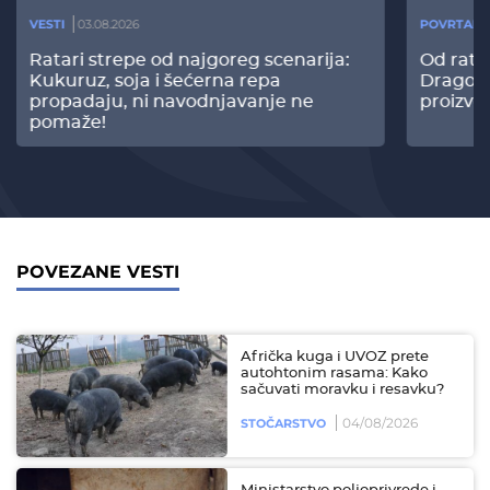
VESTI
03.08.2026
POVRTARS
Ratari strepe od najgoreg scenarija:
Od rata
Kukuruz, soja i šećerna repa
Dragomi
propadaju, ni navodnjavanje ne
proizvo
pomaže!
POVEZANE VESTI
Afrička kuga i UVOZ prete
autohtonim rasama: Kako
sačuvati moravku i resavku?
04/08/2026
STOČARSTVO