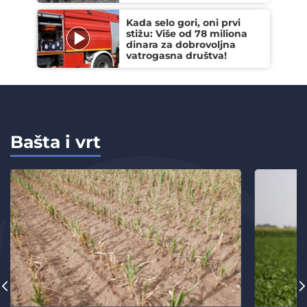
Kada selo gori, oni prvi
stižu: Više od 78 miliona
dinara za dobrovoljna
vatrogasna društva!
Bašta i vrt