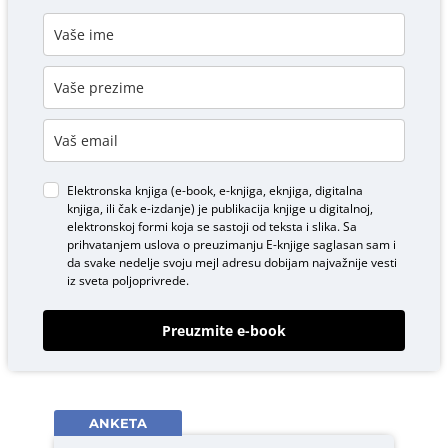
Elektronska knjiga (e-book, e-knjiga, eknjiga, digitalna
knjiga, ili čak e-izdanje) je publikacija knjige u digitalnoj,
elektronskoj formi koja se sastoji od teksta i slika. Sa
prihvatanjem uslova o
preuzimanju E-knjige
saglasan sam i
da svake nedelje svoju mejl adresu dobijam najvažnije vesti
iz sveta poljoprivrede.
Preuzmite e-book
ANKETA