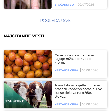
20/07/2026
STOČARSTVO
POGLEDAJ SVE
NAJČITANIJE VESTI
Cene voća i povrća: cena
kajsije niža, poskupeo
krompir!
06.08.2026
KRETANJE CENA
Tovni bikovi pojeftinili, cena
prasadi konačno porasla! Evo
šta se dešava na tržištu
stoke…
05.08.2026
KRETANJE CENA