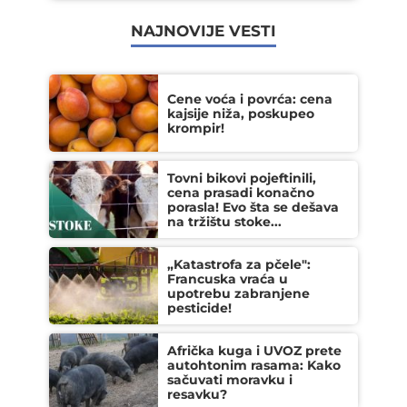
NAJNOVIJE VESTI
Cene voća i povrća: cena
kajsije niža, poskupeo
krompir!
Tovni bikovi pojeftinili,
cena prasadi konačno
porasla! Evo šta se dešava
na tržištu stoke...
„Katastrofa za pčele":
Francuska vraća u
upotrebu zabranjene
pesticide!
Afrička kuga i UVOZ prete
autohtonim rasama: Kako
sačuvati moravku i
resavku?