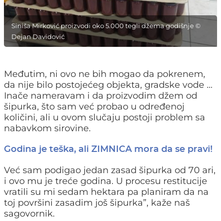
Siniša Mirković proizvodi oko 5.000 tegli džema godišnje ©
Dejan Davidović
Međutim, ni ovo ne bih mogao da pokrenem,
da nije bilo postojećeg objekta, gradske vode …
Inače nameravam i da proizvodim džem od
šipurka, što sam već probao u određenoj
količini, ali u ovom slučaju postoji problem sa
nabavkom sirovine.
Godina je teška, ali ZIMNICA mora da se pravi!
Već sam podigao jedan zasad šipurka od 70 ari,
i ovo mu je treće godina. U procesu restitucije
vratili su mi sedam hektara pa planiram da na
toj površini zasadim još šipurka”, kaže naš
sagovornik.