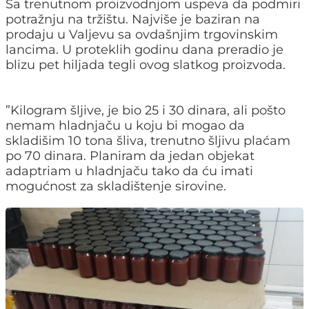
Sa trenutnom proizvodnjom uspeva da podmiri
potražnju na tržištu. Najviše je baziran na
prodaju u Valjevu sa ovdašnjim trgovinskim
lancima. U proteklih godinu dana preradio je
blizu pet hiljada tegli ovog slatkog proizvoda.
”Kilogram šljive, je bio 25 i 30 dinara, ali pošto
nemam hladnjaču u koju bi mogao da
skladišim 10 tona šliva, trenutno šljivu plaćam
po 70 dinara. Planiram da jedan objekat
adaptriam u hladnjaču tako da ću imati
mogućnost za skladištenje sirovine.