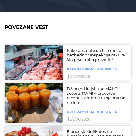
POVEZANE VESTI
Kako da znate da li je meso
bezbedno? Inspekcija otkriva
šta prvo treba proveriti!
PREHRAMBENA INDUSTRIJA
07/07/2026
Džem od kajsija sa MALO
šećera: MAMIN provereni
recept za zimnicu koja miriše
na leto
PREHRAMBENA INDUSTRIJA
29/06/2026
Francuski delikates na