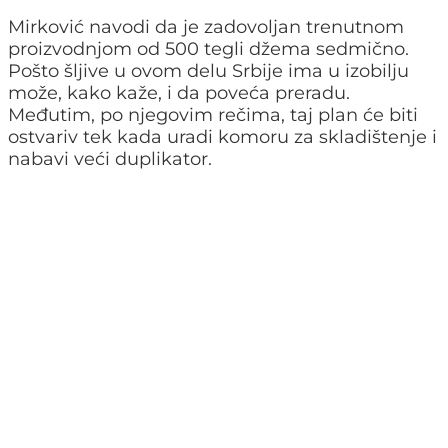
Mirković navodi da je zadovoljan trenutnom
proizvodnjom od 500 tegli džema sedmično.
Pošto šljive u ovom delu Srbije ima u izobilju
može, kako kaže, i da poveća preradu.
Međutim, po njegovim rečima, taj plan će biti
ostvariv tek kada uradi komoru za skladištenje i
nabavi veći duplikator.