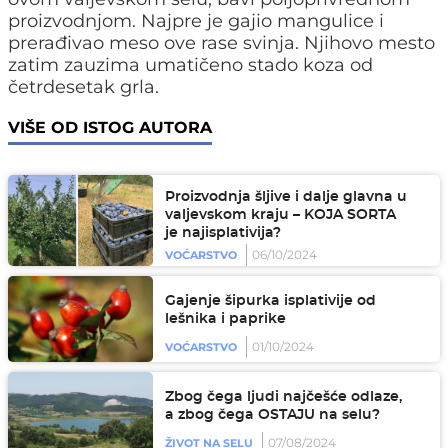
proizvodnjom. Najpre je gajio mangulice i
prerađivao meso ove rase svinja. Njihovo mesto
zatim zauzima umatičeno stado koza od
četrdesetak grla.
VIŠE OD ISTOG AUTORA
Proizvodnja šljive i dalje glavna u
valjevskom kraju – KOJA SORTA
je najisplativija?
06/10/2024
VOĆARSTVO
Gajenje šipurka isplativije od
lešnika i paprike
01/10/2024
VOĆARSTVO
Zbog čega ljudi najčešće odlaze,
a zbog čega OSTAJU na selu?
07/08/2024
ŽIVOT NA SELU