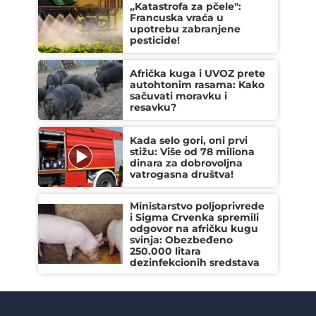
„Katastrofa za pčele":
Francuska vraća u
upotrebu zabranjene
pesticide!
Afrička kuga i UVOZ prete
autohtonim rasama: Kako
sačuvati moravku i
resavku?
Kada selo gori, oni prvi
stižu: Više od 78 miliona
dinara za dobrovoljna
vatrogasna društva!
Ministarstvo poljoprivrede
i Sigma Crvenka spremili
odgovor na afričku kugu
svinja: Obezbeđeno
250.000 litara
dezinfekcionih sredstava