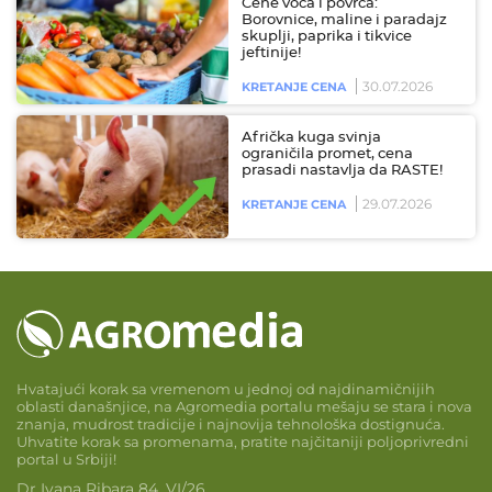
Cene voća i povrća:
Borovnice, maline i paradajz
skuplji, paprika i tikvice
jeftinije!
30.07.2026
KRETANJE CENA
Afrička kuga svinja
ograničila promet, cena
prasadi nastavlja da RASTE!
29.07.2026
KRETANJE CENA
Hvatajući korak sa vremenom u jednoj od najdinamičnijih
oblasti današnjice, na Agromedia portalu mešaju se stara i nova
znanja, mudrost tradicije i najnovija tehnološka dostignuća.
Uhvatite korak sa promenama, pratite najčitaniji poljoprivredni
portal u Srbiji!
Dr Ivana Ribara 84, VI/26