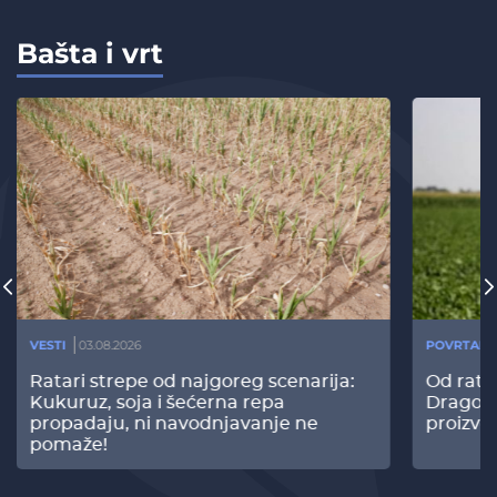
Bašta i vrt
VESTI
03.08.2026
POVRTARS
Ratari strepe od najgoreg scenarija:
Od rata
Kukuruz, soja i šećerna repa
Dragomi
propadaju, ni navodnjavanje ne
proizvo
pomaže!