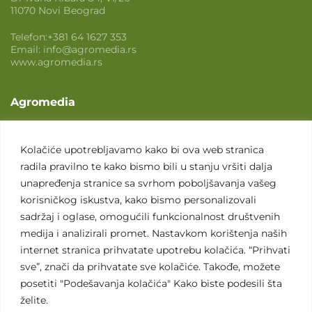
11070 Novi Beograd
Telefon:
+381 64 1627 353
Email:
info@agromedia.rs
www.agromedia.rs
Agromedia
O nama
Svet poljoprivrede
Kolačiće upotrebljavamo kako bi ova web stranica
radila pravilno te kako bismo bili u stanju vršiti dalja
Marketing usluge
unapređenja stranice sa svrhom poboljšavanja vašeg
Tražimo saradnike
korisničkog iskustva, kako bismo personalizovali
sadržaj i oglase, omogućili funkcionalnost društvenih
Kontakt
medija i analizirali promet. Nastavkom korištenja naših
internet stranica prihvatate upotrebu kolačića. “Prihvati
Kontakt
sve”, znači da prihvatate sve kolačiće. Takođe, možete
posetiti "Podešavanja kolačića" Kako biste podesili šta
želite.