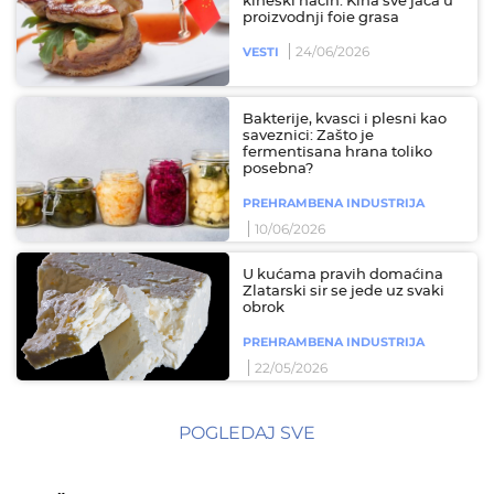
kineski način: Kina sve jača u
proizvodnji foie grasa
24/06/2026
VESTI
Bakterije, kvasci i plesni kao
saveznici: Zašto je
fermentisana hrana toliko
posebna?
PREHRAMBENA INDUSTRIJA
10/06/2026
U kućama pravih domaćina
Zlatarski sir se jede uz svaki
obrok
PREHRAMBENA INDUSTRIJA
22/05/2026
POGLEDAJ SVE