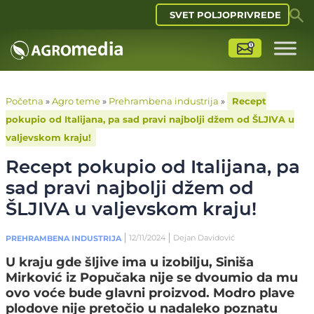
SVET POLJOPRIVREDE
Početna
»
Agro teme
»
Prehrambena industrija
»
Recept
pokupio od Italijana, pa sad pravi najbolji džem od ŠLJIVA u
valjevskom kraju!
Recept pokupio od Italijana, pa
sad pravi najbolji džem od
ŠLJIVA u valjevskom kraju!
12/11/2024
Dejan Davidović
PREHRAMBENA INDUSTRIJA
U kraju gde šljive ima u izobilju, Siniša
Mirković iz Popučaka nije se dvoumio da mu
ovo voće bude glavni proizvod. Modro plave
plodove nije pretočio u nadaleko poznatu