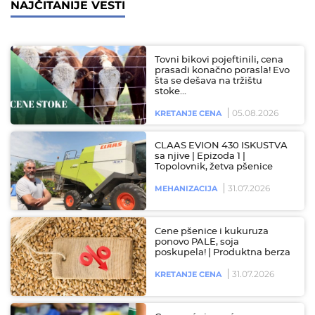
NAJČITANIJE VESTI
Tovni bikovi pojeftinili, cena
prasadi konačno porasla! Evo
šta se dešava na tržištu
stoke…
05.08.2026
KRETANJE CENA
CLAAS EVION 430 ISKUSTVA
sa njive | Epizoda 1 |
Topolovnik, žetva pšenice
31.07.2026
MEHANIZACIJA
Cene pšenice i kukuruza
ponovo PALE, soja
poskupela! | Produktna berza
31.07.2026
KRETANJE CENA