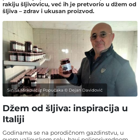
rakiju šljivovicu, već ih je pretvorio u džem od
šljiva – zdrav i ukusan proizvod.
Siniša Mirković iz Popučaka © Dejan Davidović
Džem od šljiva: inspiracija u
Italiji
Godinama se na porodičnom gazdinstvu, u
ovom valjevskom selu, bavi poljoprivrednom