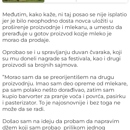
Međutim, kako kaže, ni taj posao se nije isplatio
jer je bilo neophodno dosta novca uložiti u
proširenje proizvodnje i mlekaru, a umesto da
prerađuje u gotov proizvod kozje mleko je
morao da prodaje.
Oprobao se i u spravljanju duvan čvaraka, koji
su mu doneli nagrade sa festivala, kao i drugi
proizvodi sa brojnih sajmova.
”Morao sam da se preorijentišem na drugu
proizvodnju. Imao sam deo opreme od mlekare,
pa sam polako nešto dorađivao, zatim sam
kupio barvorter za pranje voća i povrća, pasirku
i pasterizator. To je najosnovnije i bez toga ne
može da se radi.
Došao sam na ideju da probam da napravim
džem koji sam probao prilikom jednog