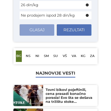
26 din/kg
Ne prodajem ispod 28 din/kg
GLASAJ
REZULTATI
BG
NS
NI
SM
SU
VŠ
VA
KG
ZA
NAJNOVIJE VESTI
Tovni bikovi pojeftinili,
cena prasadi konačno
porasla! Evo šta se dešava
na tržištu stoke...