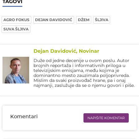
TAGOVI
AGRO FOKUS
DEJAN DAVIDOVIĆ
DŽEM
ŠLJIVA
SUVA ŠLJIVA
Dejan Davidović, Novinar
Duže od jedne decenije u ovom poslu. Autor
brojnih reportaža i informativnih priloga u
televizijskim emisjama, među kojima je
dominantno mesto zauzimala poljoprivreda.
Mislim da svaki proizvođač hrane, pa i onaj
najmanji, zaslužuje da se o njemu govori i piše.
Komentari
NAPIŠITE KOMENTAR
Ime i prezime* obavezno