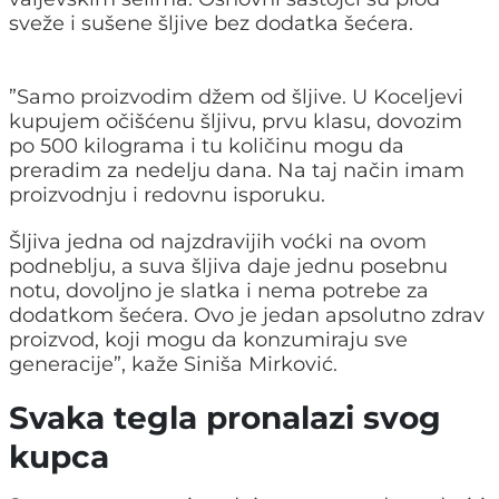
sveže i sušene šljive bez dodatka šećera.
”Samo proizvodim džem od šljive. U Koceljevi
kupujem očišćenu šljivu, prvu klasu, dovozim
po 500 kilograma i tu količinu mogu da
preradim za nedelju dana. Na taj način imam
proizvodnju i redovnu isporuku.
Šljiva jedna od najzdravijih voćki na ovom
podneblju, a suva šljiva daje jednu posebnu
notu, dovoljno je slatka i nema potrebe za
dodatkom šećera. Ovo je jedan apsolutno zdrav
proizvod, koji mogu da konzumiraju sve
generacije”, kaže Siniša Mirković.
Svaka tegla pronalazi svog
kupca