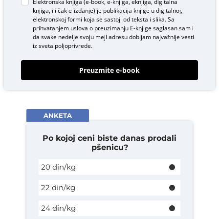
Elektronska knjiga (e-book, e-knjiga, eknjiga, digitalna
knjiga, ili čak e-izdanje) je publikacija knjige u digitalnoj,
elektronskoj formi koja se sastoji od teksta i slika. Sa
prihvatanjem uslova o
preuzimanju E-knjige
saglasan sam i
da svake nedelje svoju mejl adresu dobijam najvažnije vesti
iz sveta poljoprivrede.
Preuzmite e-book
ANKETA
Po kojoj ceni biste danas prodali
pšenicu?
20 din/kg
22 din/kg
24 din/kg