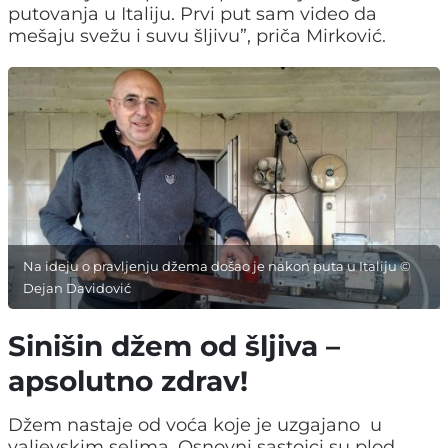
putovanja u Italiju. Prvi put sam video da
mešaju svežu i suvu šljivu”, priča Mirković.
Na ideju o pravljenju džema došao je nakon puta u Italiju ©
Dejan Davidović
Sinišin džem od šljiva –
apsolutno zdrav!
Džem nastaje od voća koje je uzgajano u
valjevskim selima. Osnovni sastojci su plod