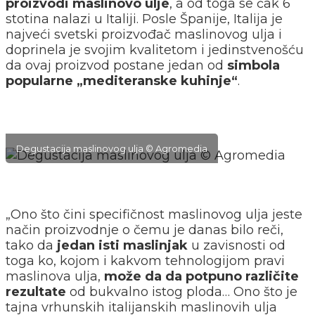
proizvodi maslinovo ulje
, a od toga se čak 6
stotina nalazi u Italiji. Posle Španije, Italija je
najveći svetski proizvođač maslinovog ulja i
doprinela je svojim kvalitetom i jedinstvenošću
da ovaj proizvod postane jedan od
simbola
popularne „mediteranske kuhinje“
.
Degustacija maslinovog ulja © Agromedia
„Ono što čini specifičnost maslinovog ulja jeste
način proizvodnje o čemu je danas bilo reči,
tako da
jedan isti maslinjak
u zavisnosti od
toga ko, kojom i kakvom tehnologijom pravi
maslinova ulja,
može da da potpuno različite
rezultate
od bukvalno istog ploda… Ono što je
tajna vrhunskih italijanskih maslinovih ulja