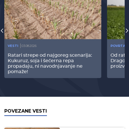
VESTI
03.08.2026
POVRTAR
Ratari strepe od najgoreg scenarija:
Od rata
Kukuruz, soja i šećerna repa
Dragomi
propadaju, ni navodnjavanje ne
proizvo
pomaže!
POVEZANE VESTI