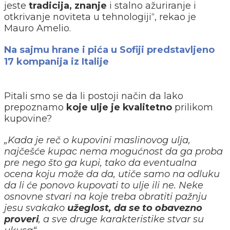
jeste
tradicija, znanje
i stalno ažuriranje i
otkrivanje noviteta u tehnologiji“, rekao je
Mauro Amelio.
Na sajmu hrane i pića u Sofiji predstavljeno
17 kompanija iz Italije
Pitali smo se da li postoji način da lako
prepoznamo
koje ulje je kvalitetno
prilikom
kupovine?
„Kada je reč o kupovini maslinovog ulja,
najčešće kupac nema mogućnost da ga proba
pre nego što ga kupi, tako da eventualna
ocena koju može da da, utiče samo na odluku
da li će ponovo kupovati to ulje ili ne. Neke
osnovne stvari na koje treba obratiti pažnju
jesu svakako
užeglost, da se to obavezno
proveri
, a sve druge karakteristike stvar su