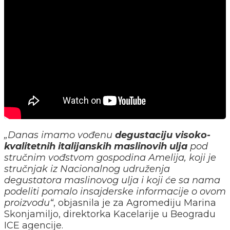
„Danas imamo vođenu
degustaciju visoko-
kvalitetnih italijanskih maslinovih ulja
pod
stručnim vođstvom gospodina Amelija, koji je
stručnjak iz Nacionalnog udruženja
degustatora maslinovog ulja i koji će sa nama
podeliti pomalo insajderske informacije o ovom
proizvodu“
, objasnila je za Agromediju Marina
Skonjamiljo, direktorka Kacelarije u Beogradu
ICE agencije.