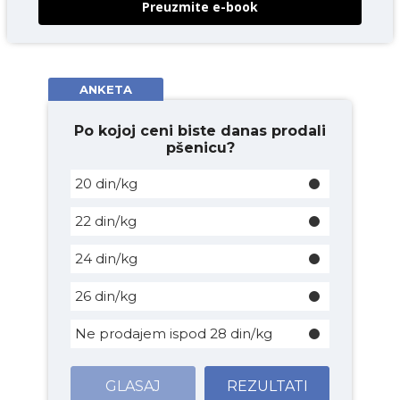
Preuzmite e-book
ANKETA
Po kojoj ceni biste danas prodali
pšenicu?
20 din/kg
22 din/kg
24 din/kg
26 din/kg
Ne prodajem ispod 28 din/kg
GLASAJ
REZULTATI