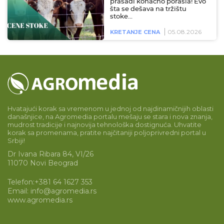
prasadi konačno porasla! Evo
šta se dešava na tržištu
stoke…
05.08.2026
KRETANJE CENA
Hvatajući korak sa vremenom u jednoj od najdinamičnijih oblasti
današnjice, na Agromedia portalu mešaju se stara i nova znanja,
mudrost tradicije i najnovija tehnološka dostignuća. Uhvatite
korak sa promenama, pratite najčitaniji poljoprivredni portal u
Srbiji!
Dr Ivana Ribara 84, VI/26
11070 Novi Beograd
Telefon:
+381 64 1627 353
Email:
info@agromedia.rs
www.agromedia.rs