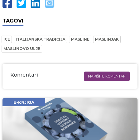
TAGOVI
ICE
ITALIJANSKA TRADICIJA
MASLINE
MASLINJAK
MASLINOVO ULJE
Komentari
NAPIŠITE KOMENTAR
Ime i prezime* obavezno
Email* obavezno
E-KNJIGA
Komentar* obavezno