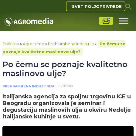
SVET POLJOPRIVREDE
Početna
»
Agro teme
»
Prehrambena industrija
»
Po čemu se
poznaje kvalitetno maslinovo ulje?
Po čemu se poznaje kvalitetno
maslinovo ulje?
25/11/2018
PREHRAMBENA INDUSTRIJA
Italijanska agencija za spoljnu trgovinu ICE u
Beogradu organizovala je seminar i
degustaciju maslinovih ulja u okviru Nedelje
italijanske kuhinje u svetu.