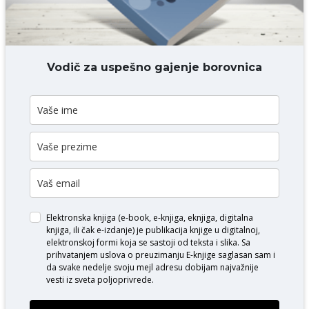
DODAJ KOMENTAR
Vodič za uspešno gajenje borovnica
Elektronska knjiga (e-book, e-knjiga, eknjiga, digitalna
knjiga, ili čak e-izdanje) je publikacija knjige u digitalnoj,
elektronskoj formi koja se sastoji od teksta i slika. Sa
prihvatanjem uslova o
preuzimanju E-knjige
saglasan sam i
da svake nedelje svoju mejl adresu dobijam najvažnije
vesti iz sveta poljoprivrede.