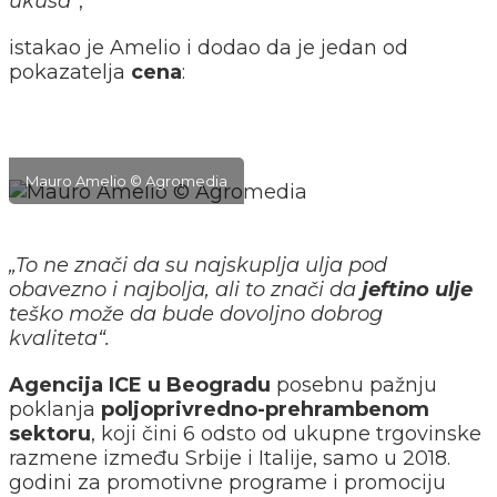
ukusa“
,
istakao je Amelio i dodao da je jedan od
pokazatelja
cena
:
Mauro Amelio © Agromedia
„To ne znači da su najskuplja ulja pod
obavezno i najbolja, ali to znači da
jeftino ulje
teško može da bude dovoljno dobrog
kvaliteta“.
Agencija ICE u Beogradu
posebnu pažnju
poklanja
poljoprivredno-prehrambenom
sektoru
, koji čini 6 odsto od ukupne trgovinske
razmene između Srbije i Italije, samo u 2018.
godini za promotivne programe i promociju