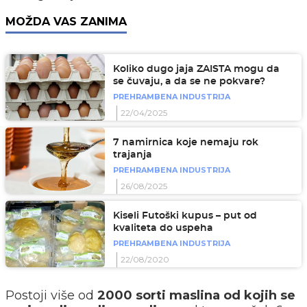
MOŽDA VAS ZANIMA
Koliko dugo jaja ZAISTA mogu da
se čuvaju, a da se ne pokvare?
PREHRAMBENA INDUSTRIJA
22/04/2025
7 namirnica koje nemaju rok
trajanja
PREHRAMBENA INDUSTRIJA
26/08/2025
Kiseli Futoški kupus – put od
kvaliteta do uspeha
PREHRAMBENA INDUSTRIJA
22/08/2020
Postoji više od
2000 sorti maslina od kojih se