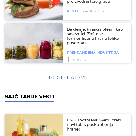
proizvodnji foie grasa
24/06/2026
VESTI
Bakterije, kvasci i plesni kao
saveznici: Zašto je
fermentisana hrana toliko
posebna?
PREHRAMBENA INDUSTRIJA
10/06/2026
POGLEDAJ SVE
NAJČITANIJE VESTI
FAO upozorava: Svetu preti
novi talas poskupljenja
hrane!