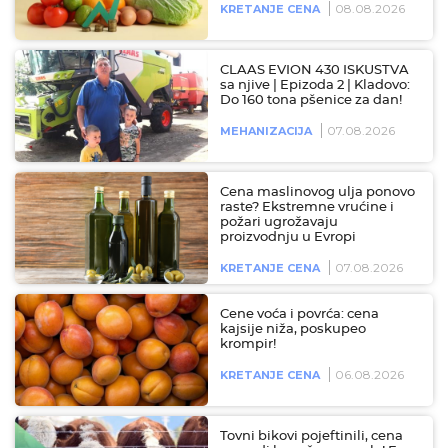
08.08.2026
KRETANJE CENA
CLAAS EVION 430 ISKUSTVA
sa njive | Epizoda 2 | Kladovo:
Do 160 tona pšenice za dan!
07.08.2026
MEHANIZACIJA
Cena maslinovog ulja ponovo
raste? Ekstremne vrućine i
požari ugrožavaju
proizvodnju u Evropi
07.08.2026
KRETANJE CENA
Cene voća i povrća: cena
kajsije niža, poskupeo
krompir!
06.08.2026
KRETANJE CENA
Tovni bikovi pojeftinili, cena