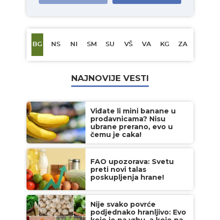
BG
NS
NI
SM
SU
VŠ
VA
KG
ZA
NAJNOVIJE VESTI
Viđate li mini banane u
prodavnicama? Nisu
ubrane prerano, evo u
čemu je caka!
FAO upozorava: Svetu
preti novi talas
poskupljenja hrane!
Nije svako povrće
podjednako hranljivo: Evo