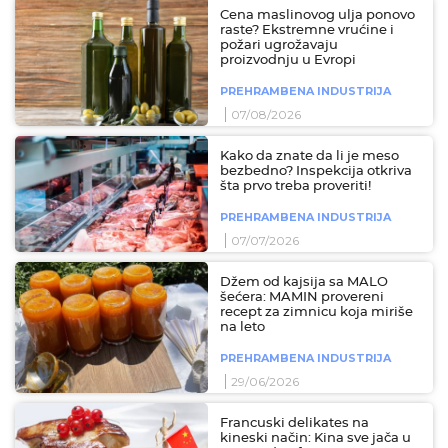
Cena maslinovog ulja ponovo
raste? Ekstremne vrućine i
požari ugrožavaju
proizvodnju u Evropi
PREHRAMBENA INDUSTRIJA
07/08/2026
Kako da znate da li je meso
bezbedno? Inspekcija otkriva
šta prvo treba proveriti!
PREHRAMBENA INDUSTRIJA
07/07/2026
Džem od kajsija sa MALO
šećera: MAMIN provereni
recept za zimnicu koja miriše
na leto
PREHRAMBENA INDUSTRIJA
29/06/2026
Francuski delikates na
kineski način: Kina sve jača u