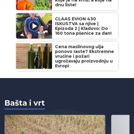
koje je na vrhu, a koje na
dnu liste!
CLAAS EVION 430
ISKUSTVA sa njive |
Epizoda 2 | Kladovo: Do
160 tona pšenice za dan!
Cena maslinovog ulja
ponovo raste? Ekstremne
vrućine i požari
ugrožavaju proizvodnju u
Evropi
Bašta i vrt