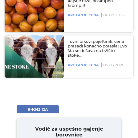
kajsije niža, poskupeo
krompir!
06.08.2026
KRETANJE CENA
Tovni bikovi pojeftinili, cena
prasadi konačno porasla! Evo
šta se dešava na tržištu
stoke…
05.08.2026
KRETANJE CENA
E-KNJIGA
Vodič za uspešno gajenje
borovnice