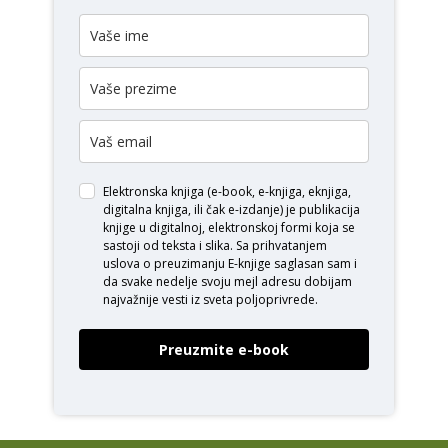
Elektronska knjiga (e-book, e-knjiga, eknjiga,
digitalna knjiga, ili čak e-izdanje) je publikacija
knjige u digitalnoj, elektronskoj formi koja se
sastoji od teksta i slika. Sa prihvatanjem
uslova o
preuzimanju E-knjige
saglasan sam i
da svake nedelje svoju mejl adresu dobijam
najvažnije vesti iz sveta poljoprivrede.
Preuzmite e-book