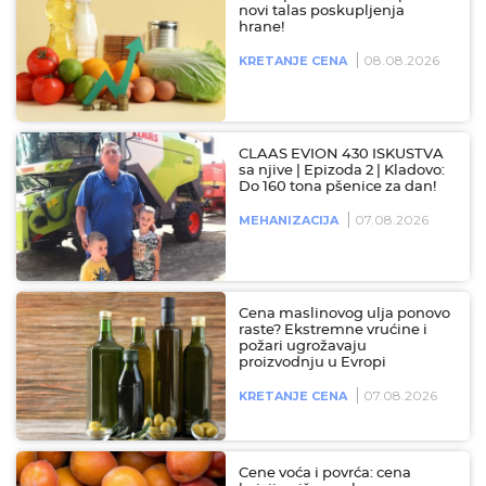
novi talas poskupljenja
hrane!
08.08.2026
KRETANJE CENA
CLAAS EVION 430 ISKUSTVA
sa njive | Epizoda 2 | Kladovo:
Do 160 tona pšenice za dan!
07.08.2026
MEHANIZACIJA
Cena maslinovog ulja ponovo
raste? Ekstremne vrućine i
požari ugrožavaju
proizvodnju u Evropi
07.08.2026
KRETANJE CENA
Cene voća i povrća: cena