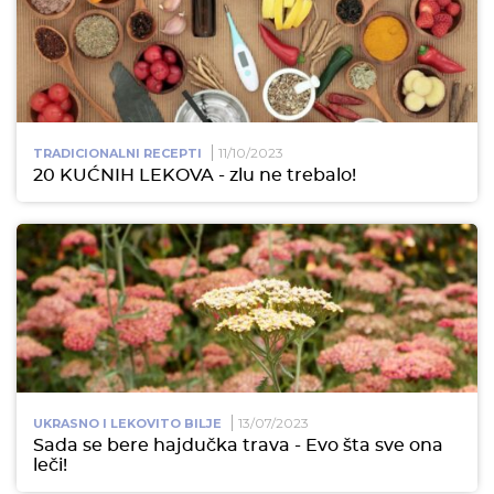
11/10/2023
TRADICIONALNI RECEPTI
20 KUĆNIH LEKOVA - zlu ne trebalo!
13/07/2023
UKRASNO I LEKOVITO BILJE
Sada se bere hajdučka trava - Evo šta sve ona
leči!