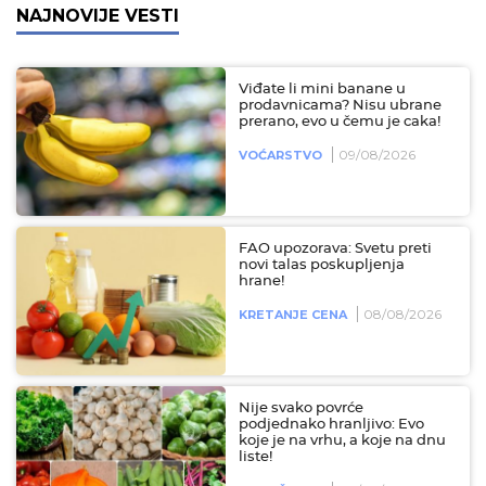
NAJNOVIJE VESTI
Viđate li mini banane u
prodavnicama? Nisu ubrane
prerano, evo u čemu je caka!
09/08/2026
VOĆARSTVO
FAO upozorava: Svetu preti
novi talas poskupljenja
hrane!
08/08/2026
KRETANJE CENA
Nije svako povrće
podjednako hranljivo: Evo
koje je na vrhu, a koje na dnu
liste!