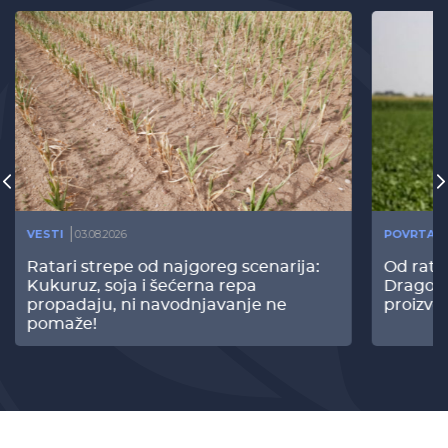
VESTI
03.08.2026
POVRTAR
Ratari strepe od najgoreg scenarija:
Od rata
Kukuruz, soja i šećerna repa
Dragomi
propadaju, ni navodnjavanje ne
proizvo
pomaže!