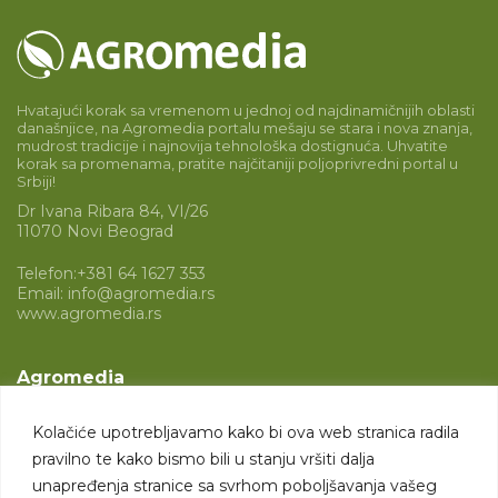
Hvatajući korak sa vremenom u jednoj od najdinamičnijih oblasti
današnjice, na Agromedia portalu mešaju se stara i nova znanja,
mudrost tradicije i najnovija tehnološka dostignuća. Uhvatite
korak sa promenama, pratite najčitaniji poljoprivredni portal u
Srbiji!
Dr Ivana Ribara 84, VI/26
11070 Novi Beograd
Telefon:
+381 64 1627 353
Email:
info@agromedia.rs
www.agromedia.rs
Agromedia
O nama
Kolačiće upotrebljavamo kako bi ova web stranica radila
Svet poljoprivrede
pravilno te kako bismo bili u stanju vršiti dalja
Marketing usluge
unapređenja stranice sa svrhom poboljšavanja vašeg