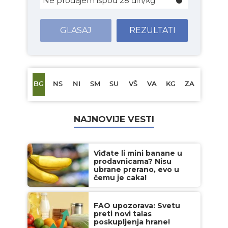
Ne prodajem ispod 28 din/kg
GLASAJ
REZULTATI
BG
NS
NI
SM
SU
VŠ
VA
KG
ZA
NAJNOVIJE VESTI
Viđate li mini banane u
prodavnicama? Nisu
ubrane prerano, evo u
čemu je caka!
FAO upozorava: Svetu
preti novi talas
poskupljenja hrane!