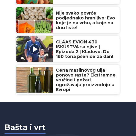
Nije svako povrće
podjednako hranljivo: Evo
koje je na vrhu, a koje na
dnu liste!
CLAAS EVION 430
ISKUSTVA sa njive |
Epizoda 2 | Kladovo: Do
160 tona pšenice za dan!
Cena maslinovog ulja
ponovo raste? Ekstremne
vrućine i požari
ugrožavaju proizvodnju u
Evropi
Bašta i vrt