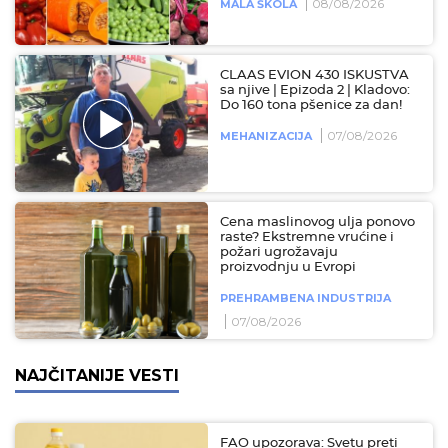
08/08/2026
MALA ŠKOLA
CLAAS EVION 430 ISKUSTVA
sa njive | Epizoda 2 | Kladovo:
Do 160 tona pšenice za dan!
07/08/2026
MEHANIZACIJA
Cena maslinovog ulja ponovo
raste? Ekstremne vrućine i
požari ugrožavaju
proizvodnju u Evropi
PREHRAMBENA INDUSTRIJA
07/08/2026
NAJČITANIJE VESTI
FAO upozorava: Svetu preti