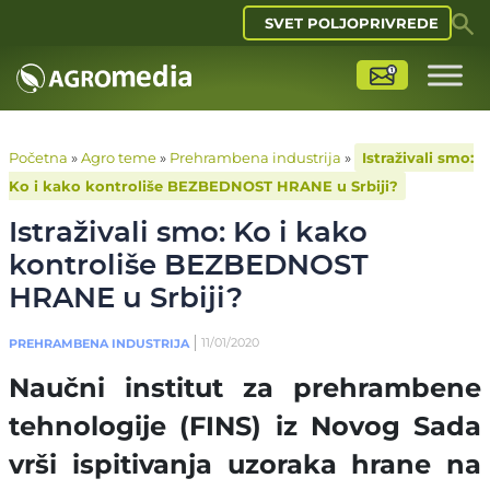
SVET POLJOPRIVREDE
Početna
»
Agro teme
»
Prehrambena industrija
»
Istraživali smo:
Ko i kako kontroliše BEZBEDNOST HRANE u Srbiji?
Istraživali smo: Ko i kako
kontroliše BEZBEDNOST
HRANE u Srbiji?
11/01/2020
PREHRAMBENA INDUSTRIJA
Naučni institut za prehrambene
tehnologije (FINS) iz Novog Sada
vrši ispitivanja uzoraka hrane na