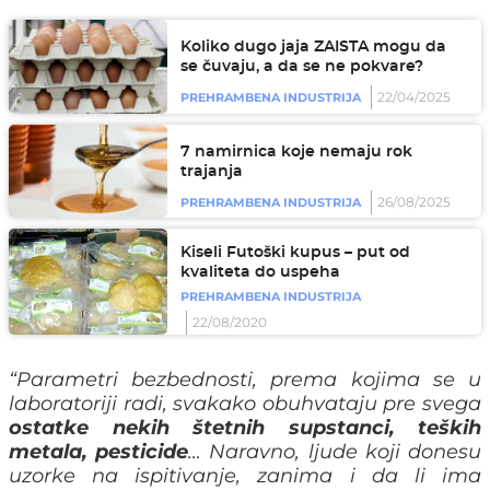
Koliko dugo jaja ZAISTA mogu da
se čuvaju, a da se ne pokvare?
22/04/2025
PREHRAMBENA INDUSTRIJA
7 namirnica koje nemaju rok
trajanja
26/08/2025
PREHRAMBENA INDUSTRIJA
Kiseli Futoški kupus – put od
kvaliteta do uspeha
PREHRAMBENA INDUSTRIJA
22/08/2020
“Parametri bezbednosti, prema kojima se u
laboratoriji radi, svakako obuhvataju pre svega
ostatke nekih štetnih supstanci, teških
metala, pesticide
… Naravno, ljude koji donesu
uzorke na ispitivanje, zanima i da li ima