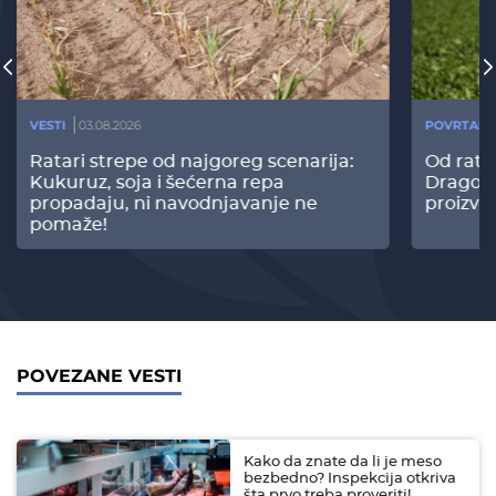
VESTI
03.08.2026
POVRTARS
Ratari strepe od najgoreg scenarija:
Od rata
Kukuruz, soja i šećerna repa
Dragomi
propadaju, ni navodnjavanje ne
proizvo
pomaže!
POVEZANE VESTI
Kako da znate da li je meso
bezbedno? Inspekcija otkriva
šta prvo treba proveriti!