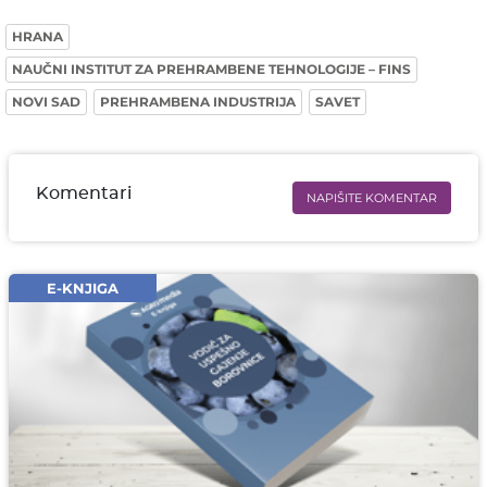
HRANA
NAUČNI INSTITUT ZA PREHRAMBENE TEHNOLOGIJE – FINS
NOVI SAD
PREHRAMBENA INDUSTRIJA
SAVET
Komentari
NAPIŠITE KOMENTAR
Ime i prezime* obavezno
Email* obavezno
E-KNJIGA
Komentar* obavezno