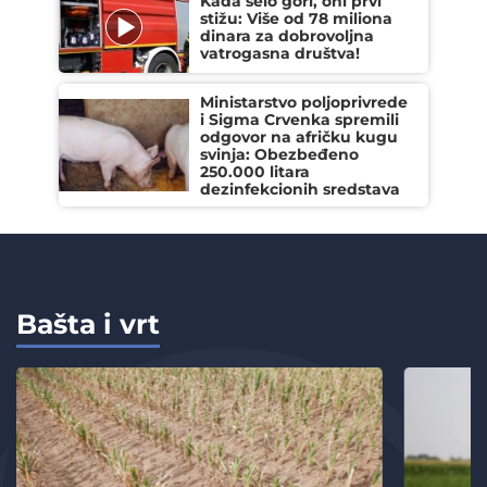
Kada selo gori, oni prvi
stižu: Više od 78 miliona
dinara za dobrovoljna
vatrogasna društva!
Ministarstvo poljoprivrede
i Sigma Crvenka spremili
odgovor na afričku kugu
svinja: Obezbeđeno
250.000 litara
dezinfekcionih sredstava
Bašta i vrt