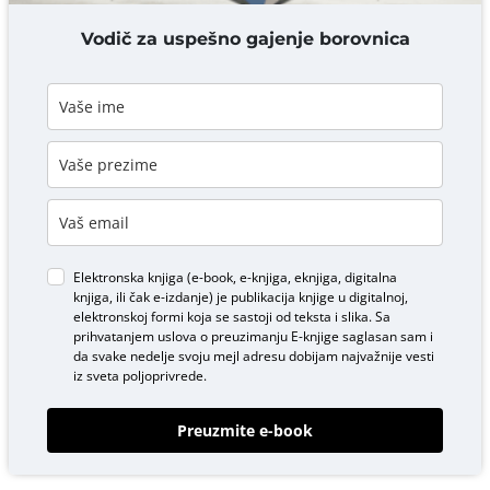
DODAJ KOMENTAR
Vodič za uspešno gajenje borovnica
Elektronska knjiga (e-book, e-knjiga, eknjiga, digitalna
knjiga, ili čak e-izdanje) je publikacija knjige u digitalnoj,
elektronskoj formi koja se sastoji od teksta i slika. Sa
prihvatanjem uslova o
preuzimanju E-knjige
saglasan sam i
da svake nedelje svoju mejl adresu dobijam najvažnije vesti
iz sveta poljoprivrede.
Preuzmite e-book