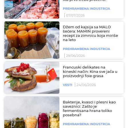
PREHRAMBENA INDUSTRIJA
07/07/2026
Džem od kajsija sa MALO
šećera: MAMIN provereni
recept za zimnicu koja miriše
na leto
PREHRAMBENA INDUSTRIJA
29/06/2026
Francuski delikates na
kineski način: Kina sve jača u
proizvodnji foie grasa
24/06/2026
VESTI
Bakterije, kvasci i plesni kao
saveznici: Zašto je
fermentisana hrana toliko
posebna?
PREHRAMBENA INDUSTRIJA