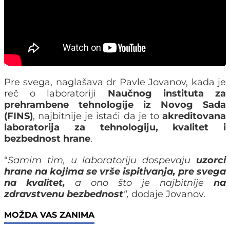
Pre svega, naglašava dr Pavle Jovanov, kada je
reč o laboratoriji
Naučnog instituta za
prehrambene tehnologije iz Novog Sada
(FINS)
, najbitnije je istaći da je to
akreditovana
laboratorija za tehnologiju, kvalitet i
bezbednost hrane
.
“
Samim tim, u laboratoriju dospevaju
uzorci
hrane na kojima se vrše ispitivanja, pre svega
na kvalitet,
a ono što je najbitnije
na
zdravstvenu bezbednost
“,
dodaje Jovanov.
MOŽDA VAS ZANIMA