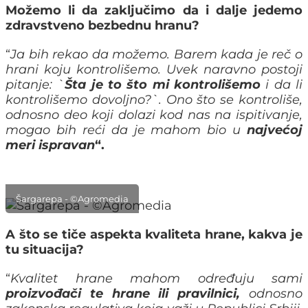
Možemo li da zaključimo da i dalje jedemo
zdravstveno bezbednu hranu?
“
Ja bih rekao da možemo. Barem kada je reč o
hrani koju kontrolišemo. Uvek naravno postoji
pitanje: `
Šta je to što mi kontrolišemo
i da li
kontrolišemo dovoljno?`. Ono što se kontroliše,
odnosno deo koji dolazi kod nas na ispitivanje,
mogao bih reći da je mahom bio u
najvećoj
meri ispravan
“.
Šargarepa - ©Agromedia
A što se tiče aspekta kvaliteta hrane, kakva je
tu situacija?
“
Kvalitet hrane mahom određuju sami
proizvođači te hrane ili pravilnici,
odnosno