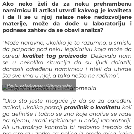
Ako neko želi da za neku prehrambenu
namirnicu ili artikal utvrdi kakvog je kvaliteta
i da li se u njoj nalaze neke nedozvoljene
materije, može da dođe u laboratoriju i
podnese zahtev da se obavi analiza?
“
Može naravno, ukoliko je to razumno, u smislu
da potpada pod neku legislativu koja može da
odredi
kvalitet tog proizvoda
. Dešavalo nam
se u nekoliko situacija da su ljudi dolazili,
donosili određenu namirnicu i hteli da utvrde
šta sve ima u njoj, a tako nešto ne radimo”.
Peglana kobasica - ©Agromedia
“Ono što jeste moguće je da se za određeni
artikal, ukoliko postoji
pravilnik o kvalitetu
koji
ga definiše i tačno se zna koje analize se rade
na njemu, uradi ispitivanje u našoj laboratoriji.
Ali unutrašnja kontrola bi redovno trebalo da
proverava uzorke sa polica iz prodavnica kako