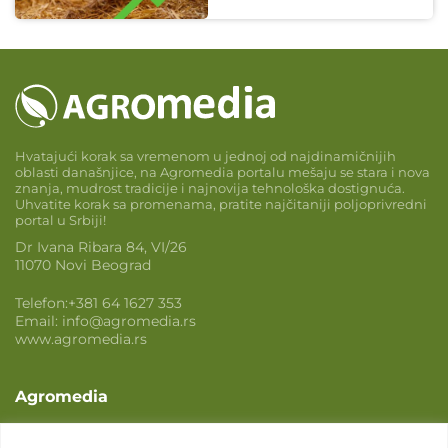
Hvatajući korak sa vremenom u jednoj od najdinamičnijih
oblasti današnjice, na Agromedia portalu mešaju se stara i nova
znanja, mudrost tradicije i najnovija tehnološka dostignuća.
Uhvatite korak sa promenama, pratite najčitaniji poljoprivredni
portal u Srbiji!
Dr Ivana Ribara 84, VI/26
11070 Novi Beograd
Telefon:
+381 64 1627 353
Email:
info@agromedia.rs
www.agromedia.rs
Agromedia
O nama