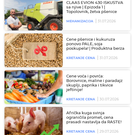
CLAAS EVION 430 ISKUSTVA
sa njive | Epizoda 1 |
Topolovnik, žetva pšenice
31.07.2026
MEHANIZACIJA
Cene pšenice i kukuruza
ponovo PALE, soja
poskupela! | Produktna berza
31.07.2026
KRETANJE CENA
Cene voća i povrća:
Borovnice, maline i paradajz
skuplji, paprika i tikvice
jeftinije!
30.07.2026
KRETANJE CENA
Afrička kuga svinja
ograničila promet, cena
prasadi nastavlja da RASTE!
29.07.2026
KRETANJE CENA