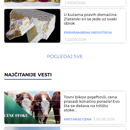
10/06/2026
U kućama pravih domaćina
Zlatarski sir se jede uz svaki
obrok
PREHRAMBENA INDUSTRIJA
22/05/2026
POGLEDAJ SVE
NAJČITANIJE VESTI
Tovni bikovi pojeftinili, cena
prasadi konačno porasla! Evo
šta se dešava na tržištu
stoke…
05.08.2026
KRETANJE CENA