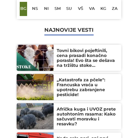
BG
NS
NI
SM
SU
VŠ
VA
KG
ZA
NAJNOVIJE VESTI
Tovni bikovi pojeftinili,
cena prasadi konačno
porasla! Evo šta se dešava
na tržištu stoke...
„Katastrofa za pčele":
Francuska vraća u
upotrebu zabranjene
pesticide!
Afrička kuga i UVOZ prete
autohtonim rasama: Kako
sačuvati moravku i
resavku?