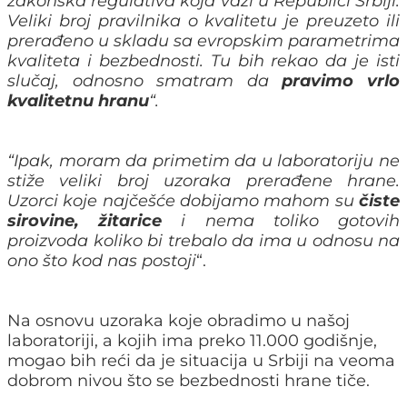
zakonska regulativa koja važi u Republici Srbiji.
Veliki broj pravilnika o kvalitetu je preuzeto ili
prerađeno u skladu sa evropskim parametrima
kvaliteta i bezbednosti. Tu bih rekao da je isti
slučaj, odnosno smatram da
pravimo vrlo
kvalitetnu hranu
“.
“Ipak, moram da primetim da u laboratoriju ne
stiže veliki broj uzoraka prerađene hrane.
Uzorci koje najčešće dobijamo mahom su
čiste
sirovine, žitarice
i nema toliko gotovih
proizvoda koliko bi trebalo da ima u odnosu na
ono što kod nas postoji
“.
Na osnovu uzoraka koje obradimo u našoj
laboratoriji, a kojih ima preko 11.000 godišnje,
mogao bih reći da je situacija u Srbiji na veoma
dobrom nivou što se
bezbednosti hrane tiče.