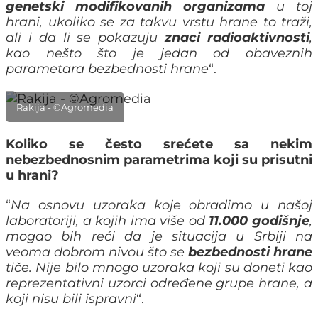
genetski modifikovanih organizama
u toj
hrani, ukoliko se za takvu vrstu hrane to traži,
ali i da li se pokazuju
znaci radioaktivnosti
,
kao nešto što je jedan od obaveznih
parametara bezbednosti hrane
“.
Rakija - ©Agromedia
Koliko se često srećete sa nekim
nebezbednosnim parametrima koji su prisutni
u hrani?
“
Na osnovu uzoraka koje obradimo u našoj
laboratoriji, a kojih ima više od
11.000 godišnje
,
mogao bih reći da je situacija u Srbiji na
veoma dobrom nivou što se
bezbednosti hrane
t
iče.
Nije bilo mnogo uzoraka koji su doneti kao
reprezentativni uzorci određene grupe hrane, a
koji nisu bili ispravni
“.