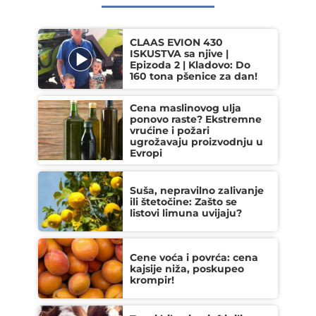
CLAAS EVION 430
ISKUSTVA sa njive |
Epizoda 2 | Kladovo: Do
160 tona pšenice za dan!
Cena maslinovog ulja
ponovo raste? Ekstremne
vrućine i požari
ugrožavaju proizvodnju u
Evropi
Suša, nepravilno zalivanje
ili štetočine: Zašto se
listovi limuna uvijaju?
Cene voća i povrća: cena
kajsije niža, poskupeo
krompir!