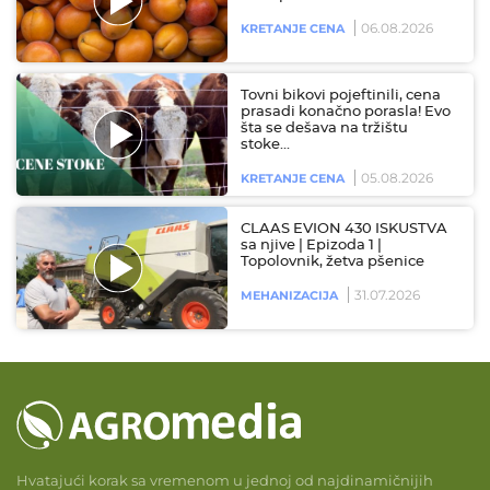
06.08.2026
KRETANJE CENA
Tovni bikovi pojeftinili, cena
prasadi konačno porasla! Evo
šta se dešava na tržištu
stoke…
05.08.2026
KRETANJE CENA
CLAAS EVION 430 ISKUSTVA
sa njive | Epizoda 1 |
Topolovnik, žetva pšenice
31.07.2026
MEHANIZACIJA
Hvatajući korak sa vremenom u jednoj od najdinamičnijih