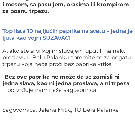
i mesom, sa pasuljem, orasima ili krompirom
za posnu trpezu.
Top lista 10 najljućih paprika na svetu – jedna je
ljuta kao vojni SUZAVAC!
A, ako ste si vi kojim slučajem uputili na neku
proslavu u Belu Palanku spremite se za bogatu
trpezu koja neće proći bez paprike vrtke.
“
Bez ove paprika ne može da se zamisli ni
jedna slava, kao ni jedna proslava, a ni trpeza
”, potvrđuje nam naša sagovornica.
Sagovornica: Jelena Mitić, TO Bela Palanka