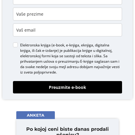
Elektronska knjiga (e-book, e-knjiga, eknjiga, digitalna
knjiga, ili čak e-izdanje) je publikacija knjige u digitalnoj,
elektronskoj formi koja se sastoji od teksta i slika. Sa
prihvatanjem uslova o
preuzimanju E-knjige
saglasan sam i
da svake nedelje svoju mejl adresu dobijam najvažnije vesti
iz sveta poljoprivrede.
Preuzmite e-book
ANKETA
Po kojoj ceni biste danas prodali
pšenicu?