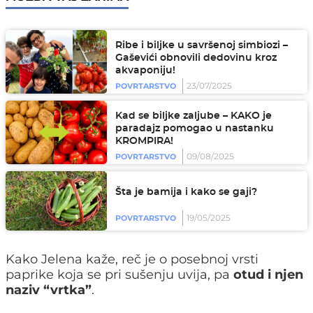
Ribe i biljke u savršenoj simbiozi –
Gaševići obnovili dedovinu kroz
akvaponiju!
23/07/2025
POVRTARSTVO
Kad se biljke zaljube – KAKO je
paradajz pomogao u nastanku
KROMPIRA!
09/08/2025
POVRTARSTVO
Šta je bamija i kako se gaji?
19/05/2025
POVRTARSTVO
Kako Jelena kaže, reč je o posebnoj vrsti
paprike koja se pri sušenju uvija, pa
otud i njen
naziv “vrtka”
.