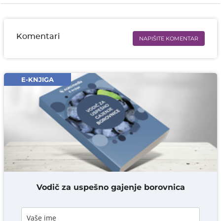
Komentari
NAPIŠITE KOMENTAR
Ime i prezime* obavezno
Email* obavezno
E-KNJIGA
Komentar* obavezno
DODAJ KOMENTAR
Vodič za uspešno gajenje borovnica