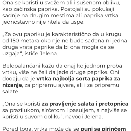
Ona se koristi u svežem ali i sušenom obliku,
kao začinska paprika. Postojali su pokušaji
sadnje na drugim mestima ali paprika vrtka
jednostavno nije htela da uspe.
„Za ovu papriku je karakteristično da u krugu
od 150 metara oko nje ne bude sađena ni jedna
druga vrsta paprike da bi ona mogla da se
uzgaja“, ističe Jelena.
Belopalančani kažu da onaj ko jednom proba
vrtku, više ne želi da jede druge paprike. Oni
dodaju da je
vrtka najbolja sorta paprika za
nizanje
, za pripremu ajvara, ali i za pripremu
salate.
„Ona se koristi
za pravljenje salatа i pretopnica
sa prazilukom, sirćetom i pasuljem, a najviše se
koristi u suvom obliku”, navodi Jelena.
Pored toga, vrtka može da se
puni sa pirinčem