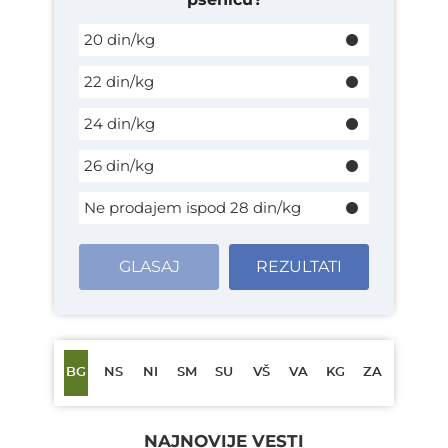
20 din/kg
22 din/kg
24 din/kg
26 din/kg
Ne prodajem ispod 28 din/kg
GLASAJ
REZULTATI
BG
NS
NI
SM
SU
VŠ
VA
KG
ZA
NAJNOVIJE VESTI