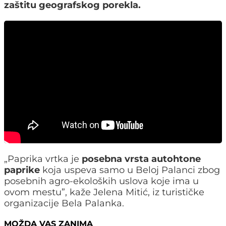
zaštitu geografskog porekla.
„Paprika vrtka je
posebna vrsta autohtone
paprike
koja uspeva samo u Beloj Palanci zbog
posebnih agro-ekoloških uslova koje ima u
ovom mestu”, kaže Jelena Mitić, iz turističke
organizacije Bela Palanka.
MOŽDA VAS ZANIMA