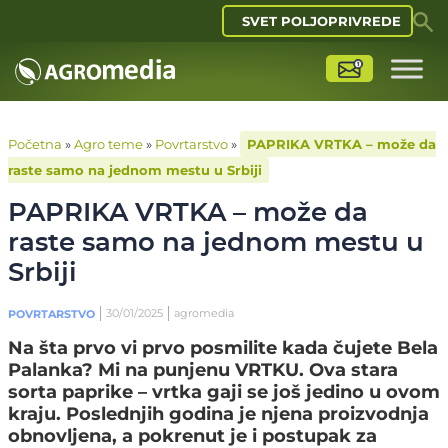
SVET POLJOPRIVREDE
Početna
»
Agro teme
»
Povrtarstvo
»
PAPRIKA VRTKA – može da
raste samo na jednom mestu u Srbiji
PAPRIKA VRTKA – može da
raste samo na jednom mestu u
Srbiji
30/01/2025
agromedia
POVRTARSTVO
Na šta prvo vi prvo posmilite kada čujete Bela
Palanka? Mi na punjenu VRTKU. Ova stara
sorta paprike – vrtka gaji se još jedino u ovom
kraju. Poslednjih godina je njena proizvodnja
obnovljena, a pokrenut je i postupak za