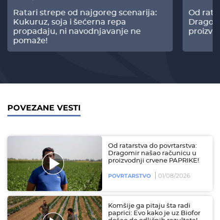
Ratari strepe od najgoreg scenarija:
Od rata
Kukuruz, soja i šećerna repa
Dragomi
propadaju, ni navodnjavanje ne
proizvo
pomaže!
POVEZANE VESTI
Od ratarstva do povrtarstva:
Dragomir našao računicu u
proizvodnji crvene PAPRIKE!
01/08/2026
POVRTARSTVO
Komšije ga pitaju šta radi
paprici: Evo kako je uz Biofor