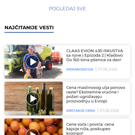
POGLEDAJ SVE
NAJČITANIJE VESTI
CLAAS EVION 430 ISKUSTVA
sa njive | Epizoda 2 | Kladovo:
Do 160 tona pšenice za dan!
07.08.2026
MEHANIZACIJA
Cena maslinovog ulja ponovo
raste? Ekstremne vrućine i
požari ugrožavaju
proizvodnju u Evropi
07.08.2026
KRETANJE CENA
Cene voća i povrća: cena
kajsije niža, poskupeo
krompir!