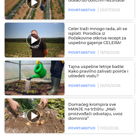
došao do odličnih rezultata!
25/07/2026
POVRTARSTVO
Celer traži mnogo rada, ali se
isplati: Porodica iz
Počekovine otkriva recept za
uspešno gajenje CELERA!
19/06/2026
POVRTARSTVO
Tajna uspešne letnje bašte:
Kako pravilno zalivati povrće i
uštedeti vodu?
26/05/2026
POVRTARSTVO
Domaćeg krompira sve
MANJE na tržištu: „Mali
proizvođači odustaju, uvoz
dominira”
11/05/2026
POVRTARSTVO