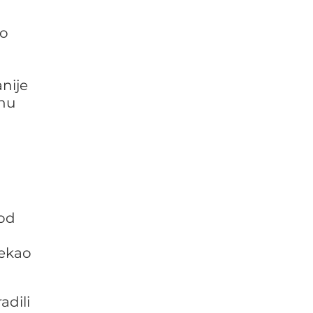
no
anije
snu
 od
ekao
adili