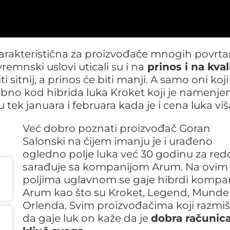
karakteristična za proizvođače mnogih povrta
vremnski uslovi uticali su i na
prinos i na kval
 sitnij, a prinos će biti manji. A samo oni koji
bno kod hibrida luka Kroket koji je namenje
tek januara i februara kada je i cena luka viš
Već dobro poznati proizvođač Goran
Salonski na čijem imanju je i urađeno
ogledno polje luka već 30 godinu za re
sarađuje sa kompanijom Arum. Na ovim
poljima uglavnom se gaje hibrdi kompan
Arum kao što su Kroket, Legend, Munde
Orlenda. Svim proizvođačima koji razmišl
da gaje luk on kaže da je
dobra računic