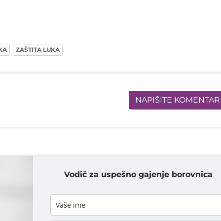
KA
ZAŠTITA LUKA
NAPIŠITE KOMENTAR
Vodič za uspešno gajenje borovnica