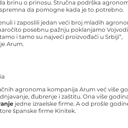
a brinu o prinosu. Stručna podrška agrono
spremna da pomogne kada je to potrebno.
nuli i zaposlili jedan veći broj mladih agron
e a naročito posebnu pažnju poklanjamo Vojvodi
 tamo i tamo su najveći proizvođači u Srbiji“,
je Arum.
ručnih agronoma kompanija Arum već više g
njavanje, đubrenje i zaštitu. Ona v
iše godin
vanje
jedne izraelske firme. A od prošle godin
atore španske firme Kinitek.