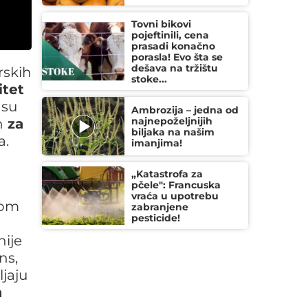
Tovni bikovi
pojeftinili, cena
prasadi konačno
porasla! Evo šta se
dešava na tržištu
rskih
stoke...
itet
 su
Ambrozija – jedna od
najnepoželjnijih
n
za
biljaka na našim
a.
imanjima!
„Katastrofa za
pčele": Francuska
vraća u upotrebu
dom
zabranjene
pesticide!
ije
ns,
jaju
a