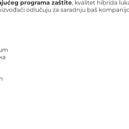
jućeg programa zaštite
, kvalitet hibrida luk
oizvođači odlučuju za saradnju baš kompani
rum
ka
m