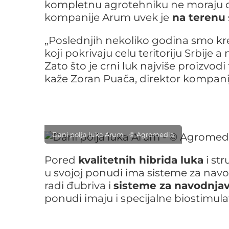
kompletnu agrotehniku ne moraju d
kompanije Arum uvek je
na terenu
„Poslednjih nekoliko godina smo kre
koji pokrivaju celu teritoriju Srbij
Zato što je crni luk najviše proizvodi
kaže Zoran Puača, direktor kompani
Dani polja luka Arum - © Agromedia
Pored
kvalitetnih hibrida luka
i st
u svojoj ponudi ima sisteme za navod
radi đubriva i
sisteme za navodnja
ponudi imaju i specijalne biostimul