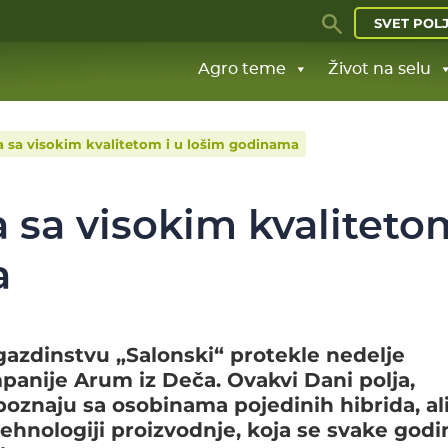
SVET POL
Agro teme
Život na selu
a sa visokim kvalitetom i u lošim godinama
a sa visokim kvaliteto
a
 gazdinstvu „Salonski“ protekle nedelje
mpanije Arum iz Deča. Ovakvi Dani polja,
oznaju sa osobinama pojedinih hibrida, ali
tehnologiji proizvodnje, koja se svake godi