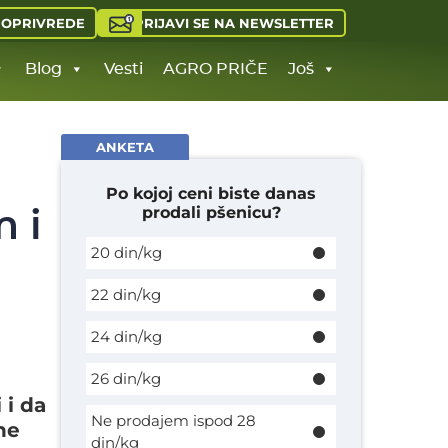
PRIJAVI SE NA NEWSLETTER
JOPRIVREDE
Blog
Vesti
AGRO PRIČE
Još
ANKETA
Po kojoj ceni biste danas
prodali pšenicu?
m i
20 din/kg
22 din/kg
24 din/kg
26 din/kg
 i da
Ne prodajem ispod 28
ne
din/kg