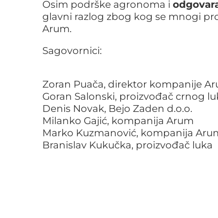
Osim podrške agronoma i
odgovara
glavni razlog zbog kog se mnogi pr
Arum.
Sagovornici:
Zoran Puača, direktor kompanije A
Goran Salonski, proizvođač crnog lu
Denis Novak, Bejo Zaden d.o.o.
Milanko Gajić, kompanija Arum
Marko Kuzmanović, kompanija Aru
Branislav Kukučka, proizvođač luka