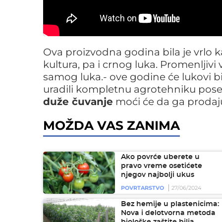
Ova proizvodna godina bila je vrlo 
kultura, pa i crnog luka. Promenljivi 
samog luka.- ove godine će lukovi biti
uradili kompletnu agrotehniku pose
duže čuvanje
moći će da ga prodaju 
MOŽDA VAS ZANIMA
Ako povrće uberete u
pravo vreme osetićete
njegov najbolji ukus
POVRTARSTVO
27/06/2024
Bez hemije u plastenicima:
Nova i delotvorna metoda