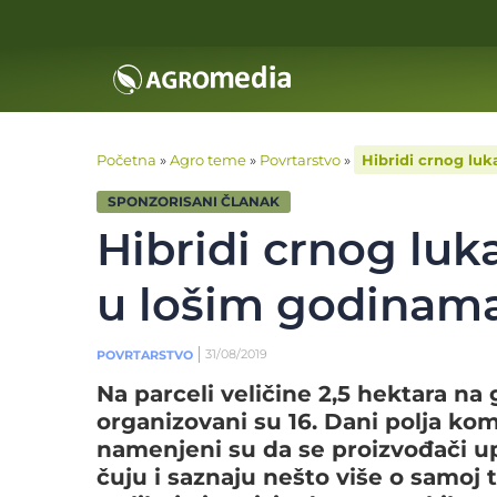
Početna
»
Agro teme
»
Povrtarstvo
»
Hibridi crnog luk
SPONZORISANI ČLANAK
Hibridi crnog luk
u lošim godinam
31/08/2019
POVRTARSTVO
Na parceli veličine 2,5 hektara na
organizovani su 16. Dani polja ko
namenjeni su da se proizvođači up
čuju i saznaju nešto više o samoj 