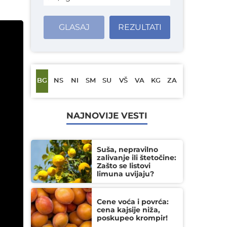
GLASAJ
REZULTATI
BG
NS
NI
SM
SU
VŠ
VA
KG
ZA
NAJNOVIJE VESTI
Suša, nepravilno
zalivanje ili štetočine:
Zašto se listovi
limuna uvijaju?
Cene voća i povrća:
cena kajsije niža,
poskupeo krompir!