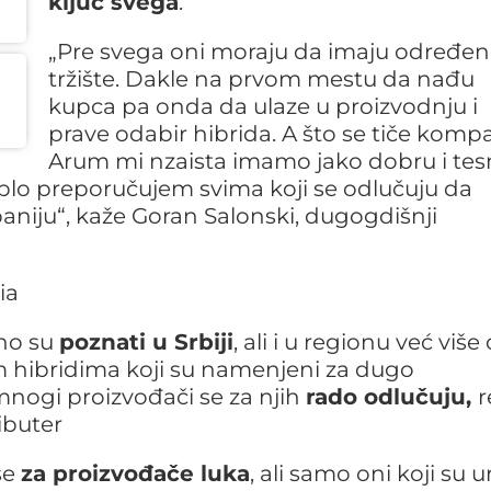
ključ svega
.
„Pre svega oni moraju da imaju određe
tržište. Dakle na prvom mestu da nađu
kupca pa onda da ulaze u proizvodnju i
prave odabir hibrida. A što se tiče komp
Arum mi nzaista imamo jako dobru i te
plo preporučujem svima koji se odlučuju da
niju“, kaže Goran Salonski, dugogdišnji
no su
poznati u Srbiji
, ali i u regionu već više
m hibridima koji su namenjeni za dugo
mnogi proizvođači se za njih
rado odlučuju,
r
ibuter
še
za proizvođače luka
, ali samo oni koji su ur