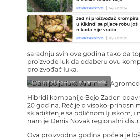
biološke zaštite bilja
POVRTARSTVO
24/08/2024
Jedini proizvođač krompira
u Kikindi sa pijace robu još
nikada nije vratio
POVRTARSTVO
30/08/2020
saradnju svih ove godina tako da to
proizvode luk da odaberu ovu kompa
proizvođač luka.
Dani polja luka Arum - © Agromedia
Hibridi kompanije Bejo Zaden odav
20 godina. Reč je o visoko-prinosni
skladištenje sa odličnom ljuskom, i 
nam je Denis Novak regionalni distr
Ova proizvodna godina počela je lo