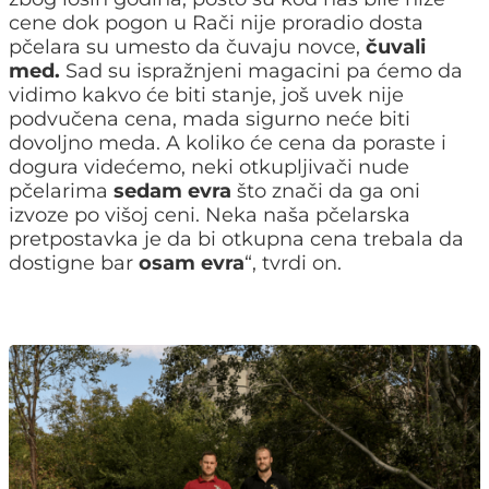
cene dok pogon u Rači nije proradio dosta
pčelara su umesto da čuvaju novce,
čuvali
med.
Sad su ispražnjeni magacini pa ćemo da
vidimo kakvo će biti stanje, još uvek nije
podvučena cena, mada sigurno neće biti
dovoljno meda. A koliko će cena da poraste i
dogura videćemo, neki otkupljivači nude
pčelarima
sedam evra
što znači da ga oni
izvoze po višoj ceni. Neka naša pčelarska
pretpostavka je da bi otkupna cena trebala da
dostigne bar
osam evra
“, tvrdi on.