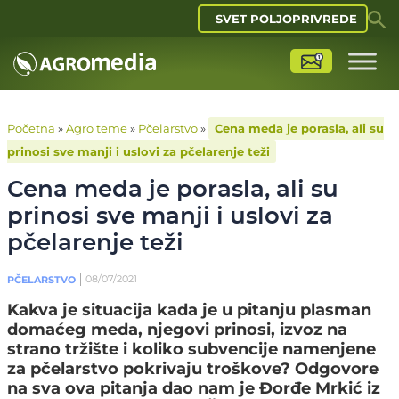
SVET POLJOPRIVREDE
Početna
»
Agro teme
»
Pčelarstvo
»
Cena meda je porasla, ali su
prinosi sve manji i uslovi za pčelarenje teži
Cena meda je porasla, ali su
prinosi sve manji i uslovi za
pčelarenje teži
08/07/2021
PČELARSTVO
Kakva je situacija kada je u pitanju plasman
domaćeg meda, njegovi prinosi, izvoz na
strano tržište i koliko subvencije namenjene
za pčelarstvo pokrivaju troškove? Odgovore
na sva ova pitanja dao nam je Đorđe Mrkić iz