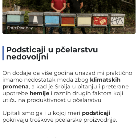
Foto:Pixabay
Podsticaji u pčelarstvu
nedovoljni
On dodaje da više godina unazad mi praktično
imamo nedostatak meda zbog
klimatskih
promena
, a kad je Srbija u pitanju i preterane
upotrebe
hemije
i raznih drugih faktora koji
utiču na produktivnost u pčelarstvu.
Upitali smo ga i u kojoj meri
podsticaji
pokrivaju troškove pčelarske proizvodnje.