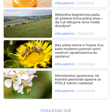
26/07/2026
PČELARSTVO
Rekordna bagremova paša,
ali pčelare brine jedna stvar –
da li je otkupna cena meda
dovoljna?
19/06/2026
PČELARSTVO
Bez pčela nema ni hrane: Evo
kako možemo pomoći ovim
vrednim oprašivačima da
opstanu!
23/05/2026
PČELARSTVO
Ministarstvo upozorava: ne
koristiti pesticide opasne za
PČELE tokom cvetanja!
03/04/2026
PČELARSTVO
POGLEDAJ SVE