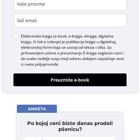
Elektronska knjiga (e-book, e-knjiga, eknjiga, digitalna
knjiga, ili čak e-izdanje) je publikacija knjige u digitalnoj,
elektronskoj formi koja se sastoji od teksta i slika. Sa
prihvatanjem uslova o
preuzimanju E-knjige
saglasan sam i
da svake nedelje svoju mejl adresu dobijam najvažnije vesti
iz sveta poljoprivrede.
Preuzmite e-book
ANKETA
Po kojoj ceni biste danas prodali
pšenicu?