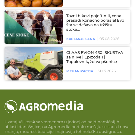
Tovni bikovi pojeftinili, cena
prasadi konačno porasla! Evo
šta se dešava na tržištu
stoke…
05.08.2026
KRETANJE CENA
CLAAS EVION 430 ISKUSTVA
sa njive | Epizoda 1 |
Topolovnik, žetva pšenice
31.07.2026
MEHANIZACIJA
Hvatajući korak sa vremenom u jednoj od najdinamičnijih
oblasti današnjice, na Agromedia portalu mešaju se stara i nova
znanja, mudrost tradicije i najnovija tehnološka dostignuća.