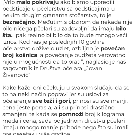
„Vrlo
malo pokrivaju
ako bismo uporedili
podsticaje u pčelarstvu sa podsticajima u
nekim drugim granama stočarstva, to je
beznačajno
. Međutim s obzirom da nekada nije
bilo ničega pčelari su zadovoljni da imaju
bilo
šta.
Ipak realno bi bilo da to bude mnogo veći
iznos. Kod nas je poslednjih 10 godina
pčelarstvo doživelo uzlet, ozbiljno je
povećan
broj košnica
, a povećanje budžeta verovatno
nije u mogućnosti da to prati“, naglasio je naš
sagovornik iz Društva pčelara „Jovan
Živanović“.
Kako kaže, oni očekuju u svakom slučaju da se
to na neki način popravi jer su uslovi za
pčelarenje
sve teži i gori
, prinosi su sve manji,
cena jeste porasla, ali su prinosi drastično
smanjeni te kada se
pomnoži
broj kilograma
meda i cena, sada po jednom društvu pčelari
imaju mnogo manje prihode nego što su imali
pre desetak i više godina.