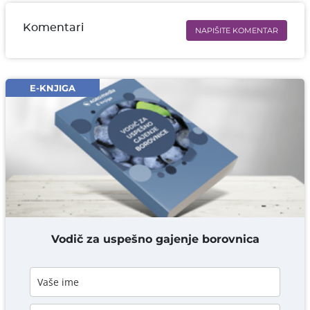
Komentari
NAPIŠITE KOMENTAR
Ime i prezime* obavezno
Email* obavezno
E-KNJIGA
Komentar* obavezno
DODAJ KOMENTAR
Vodič za uspešno gajenje borovnica