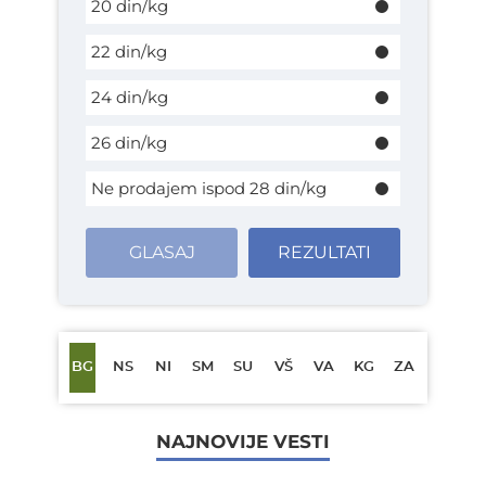
20 din/kg
22 din/kg
24 din/kg
26 din/kg
Ne prodajem ispod 28 din/kg
GLASAJ
REZULTATI
BG
NS
NI
SM
SU
VŠ
VA
KG
ZA
NAJNOVIJE VESTI