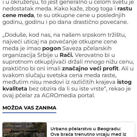
i u okruženju, to jest generalno u celom svetu je
nedostatak meda. Kako kaže, zbog toga i
rastu
cene meda
, te su otkupne cene u poslednjih
godinu, godinu i po dana drastično povećane.
„Doduše, kod nas, na našem srpskom tržištu,
najveći uticaj na povećanje otkupne cene
meda je imao
pogon
Saveza pčelarskih
organizacija Srbije u
Rači.
Verovatno bi u
suprotnom otkupljivači držali mnogo nižu cenu,
praktično bi oni imali
značajno veći profit
. Ali u
svakom slučaju svetska cena meda raste,
međutim nisu medovi iz različitih krajeva
istog
kvaliteta
bez obzira da li su iste vrste“, rekao je
ovaj pčelar za AGROmedia portal.
MOŽDA VAS ZANIMA
Urbano pčelarstvo u Beogradu:
Ova braća trenutno vrcaju med iz