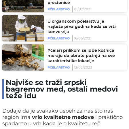
prestonice
01/07/2021
PČELARSTVO
U organskom pčelarstvu je
najteža prva godina kada se vrši
konverzija
16/06/2021
PČELARSTVO
Pčelari prilikom selidbe košnica
moraju da obrate pažnju na sve
karakteristike lokacije
12/05/2023
PČELARSTVO
Najviše se traži srpski
bagremov med, ostali medovi
teže idu
Dodaje da je svakako uspeh za nas što naš
region ima
vrlo kvalitetne medove
i praktično
spadamo u vrh kada je o kvalitetu reč.