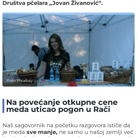
Društva pčelara „Jovan Živanović“.
Foto:Pixabay
Na povećanje otkupne cene
meda uticao pogon u Rači
Naš sagovornik na početku razgovora ističe da
je meda
sve manje,
ne samo u našoj zemlji već