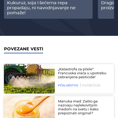
Kukuruz, soja i šećerna repa
Dragomi
propadaju, ni navodnjavanje ne
proizvo
pomaže!
POVEZANE VESTI
„Katastrofa za pčele":
Francuska vraća u upotrebu
zabranjene pesticide!
04/08/2026
PČELARSTVO
Manuka med: Zašto ga
nazivaju najlekovitijim
medom na svetu i kako
prepoznati original?