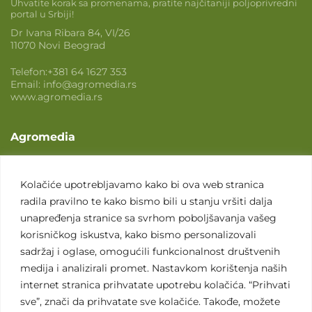
Uhvatite korak sa promenama, pratite najčitaniji poljoprivredni
portal u Srbiji!
Dr Ivana Ribara 84, VI/26
11070 Novi Beograd
Telefon:
+381 64 1627 353
Email:
info@agromedia.rs
www.agromedia.rs
Agromedia
O nama
Svet poljoprivrede
Kolačiće upotrebljavamo kako bi ova web stranica
radila pravilno te kako bismo bili u stanju vršiti dalja
Marketing usluge
unapređenja stranice sa svrhom poboljšavanja vašeg
Tražimo saradnike
korisničkog iskustva, kako bismo personalizovali
sadržaj i oglase, omogućili funkcionalnost društvenih
Kontakt
medija i analizirali promet. Nastavkom korištenja naših
internet stranica prihvatate upotrebu kolačića. “Prihvati
Kontakt
sve”, znači da prihvatate sve kolačiće. Takođe, možete