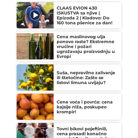
CLAAS EVION 430
ISKUSTVA sa njive |
Epizoda 2 | Kladovo: Do
160 tona pšenice za dan!
Cena maslinovog ulja
ponovo raste? Ekstremne
vrućine i požari
ugrožavaju proizvodnju u
Evropi
Suša, nepravilno zalivanje
ili štetočine: Zašto se
listovi limuna uvijaju?
Cene voća i povrća: cena
kajsije niža, poskupeo
krompir!
Tovni bikovi pojeftinili,
cena prasadi konačno