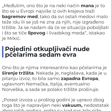
„Međutim, ono što je na neki način
mana
je to
što se u Evropi najviše iz ovih krajeva traži
bagremov med
, tako da svi ostali medovi malo
teže idu ili se još ne zna za njih, nije izgrađeno
tržište. Ja se nadam da će se situacija poboljšati
i što se tiče
lipovog
i livadskog meda“, istakao
je Mrkić.
Pojedini otkupljivači nude
pčelarima sedam evra
Ono što je njima interesantno kao pčelarima je
širenje tržišta
. Nekada je, naglašava, kada je u
pitanju izvoz, to bila samo
zapadna Evropa
,
uglavnom Nemačka, Italija, eventualno
Norveška, a sada se polako tržište proširuje.
„Porast izvoza u prošlog godini je upravo zbog
toga što je napravljen neki
vakuum,
nedostatak
zbog loših godina, pošto su kod nas bile niže