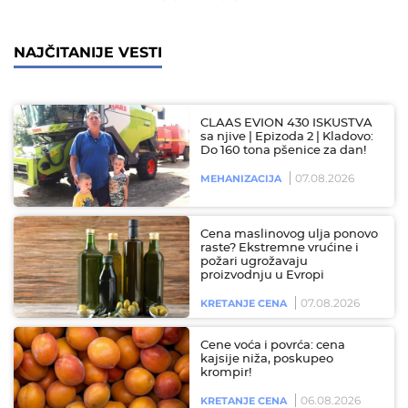
NAJČITANIJE VESTI
CLAAS EVION 430 ISKUSTVA
sa njive | Epizoda 2 | Kladovo:
Do 160 tona pšenice za dan!
07.08.2026
MEHANIZACIJA
Cena maslinovog ulja ponovo
raste? Ekstremne vrućine i
požari ugrožavaju
proizvodnju u Evropi
07.08.2026
KRETANJE CENA
Cene voća i povrća: cena
kajsije niža, poskupeo
krompir!
06.08.2026
KRETANJE CENA