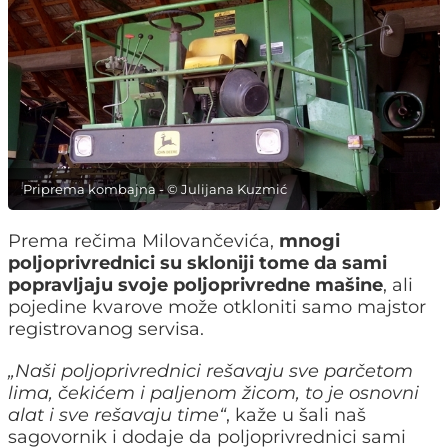
Priprema kombajna - © Julijana Kuzmić
Prema rečima Milovančevića,
mnogi
poljoprivrednici su skloniji tome da sami
popravljaju svoje poljoprivredne mašine
, ali
pojedine kvarove može otkloniti samo majstor
registrovanog servisa.
„
Naši poljoprivrednici rešavaju sve parčetom
lima, čekićem i paljenom žicom, to je osnovni
alat i sve rešavaju time
“
, kaže u šali naš
sagovornik i dodaje da poljoprivrednici sami