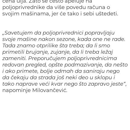
cena ulja. Zato se često apeluje na
poljoprivrednike da više povedu računa o
svojim mašinama, jer će tako i sebi uštedeti.
„
Savetujem da poljoprivrednici popravljaju
svoje mašine nakon sezone, kada one ne rade.
Tada znamo otprilike šta treba; da li smo
primetili brujanje, zujanje, da li treba ležaj
zameniti. Preporučujem poljoprivrednicima
redovan pregled, opšte podmazivanje, da nešto
i ako primete, bolje odmah da saniraju nego
da čekaju da strada još neki deo u sklopu i
tako naprave veći kvar nego što zapravo jeste
“
,
napominje Milovančević.