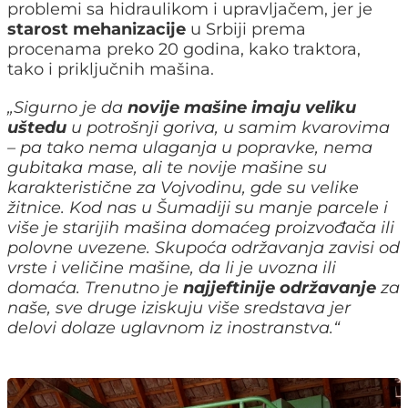
problemi sa hidraulikom i upravljačem, jer je
starost mehanizacije
u Srbiji prema
procenama preko 20 godina, kako traktora,
tako i priključnih mašina.
„
Sigurno je da
novije mašine imaju veliku
uštedu
u potrošnji goriva, u samim kvarovima
– pa tako nema ulaganja u popravke, nema
gubitaka mase, ali te novije mašine su
karakteristične za Vojvodinu, gde su velike
žitnice. Kod nas u Šumadiji su manje parcele i
više je starijih mašina domaćeg proizvođača ili
polovne uvezene. Skupoća održavanja zavisi od
vrste i veličine mašine, da li je uvozna ili
domaća. Trenutno je
najjeftinije održavanje
za
naše, sve druge iziskuju više sredstava jer
delovi dolaze uglavnom iz inostranstva.
“