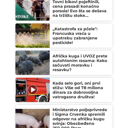
Tovni bikovi pojeftinili,
cena prasadi konačno
porasla! Evo šta se dešava
na tržištu stoke...
„Katastrofa za pčele":
Francuska vraća u
upotrebu zabranjene
pesticide!
Afrička kuga i UVOZ prete
autohtonim rasama: Kako
sačuvati moravku i
resavku?
Kada selo gori, oni prvi
stižu: Više od 78 miliona
dinara za dobrovoljna
vatrogasna društva!
Ministarstvo poljoprivrede
i Sigma Crvenka spremili
odgovor na afričku kugu
svinja: Obezbeđeno
250.000 litara