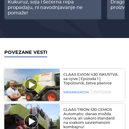
Kukuruz, soja i šećerna repa
Dragomi
propadaju, ni navodnjavanje ne
proizvo
pomaže!
POVEZANE VESTI
CLAAS EVION 430 ISKUSTVA
sa njive | Epizoda 1 |
Topolovnik, žetva pšenice
31/07/2026
MEHANIZACIJA
CLAAS TRION 530 CEMOS
Automatic: danas možda
novina, ali uskoro standard
na svakom savremenom
kombajnu!