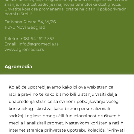
znanja, mudrost tradicije i najnovija tehnološka dostignuća.
Uhvatite korak sa promenama, pratite najčitaniji poljoprivredni
portal u Srbiji!
Dr Ivana Ribara 84, VI/26
11070 Novi Beograd
Telefon:
+381 64 1627 353
Email:
info@agromedia.rs
www.agromedia.rs
Agromedia
O nama
Svet poljoprivrede
Kolačiće upotrebljavamo kako bi ova web stranica
radila pravilno te kako bismo bili u stanju vršiti dalja
Marketing usluge
unapređenja stranice sa svrhom poboljšavanja vašeg
Tražimo saradnike
korisničkog iskustva, kako bismo personalizovali
sadržaj i oglase, omogućili funkcionalnost društvenih
Kontakt
medija i analizirali promet. Nastavkom korištenja naših
internet stranica prihvatate upotrebu kolačića. “Prihvati
Kontakt