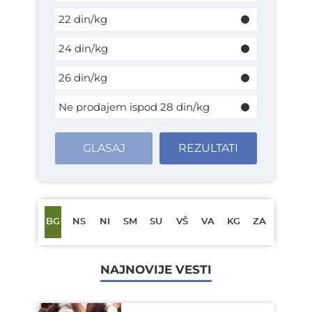
22 din/kg
24 din/kg
26 din/kg
Ne prodajem ispod 28 din/kg
GLASAJ
REZULTATI
BG
NS
NI
SM
SU
VŠ
VA
KG
ZA
NAJNOVIJE VESTI