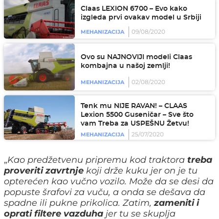
Claas LEXION 6700 – Evo kako
izgleda prvi ovakav model u Srbiji
09/08/2020
MEHANIZACIJA
Ovo su NAJNOVIJI modeli Claas
kombajna u našoj zemlji!
02/08/2020
MEHANIZACIJA
Tenk mu NIJE RAVAN! – CLAAS
Lexion 5500 Guseničar – Sve što
vam Treba za USPEŠNU Žetvu!
25/07/2020
MEHANIZACIJA
„
Kao predžetvenu pripremu kod traktora
treba
proveriti zavrtnje
koji drže kuku jer on je tu
opterećen kao vučno vozilo. Može da se desi da
popuste šrafovi za vuču, a onda se dešava da
spadne ili pukne prikolica. Zatim,
zameniti i
oprati filtere vazduha
jer tu se skuplja