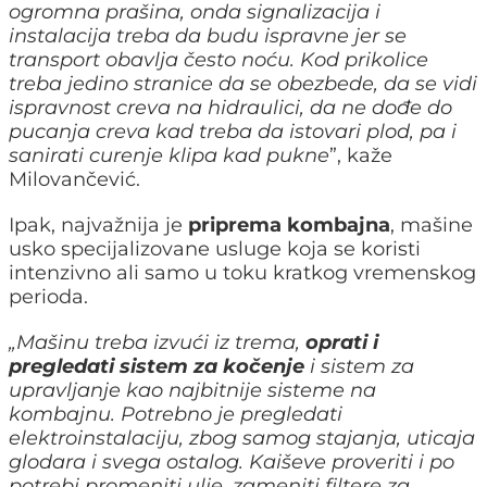
ogromna prašina, onda signalizacija i
instalacija treba da budu ispravne jer se
transport obavlja često noću. Kod prikolice
treba jedino stranice da se obezbede, da se vidi
ispravnost creva na hidraulici, da ne dođe do
pucanja creva kad treba da istovari plod, pa i
sanirati curenje klipa kad pukne
”, kaže
Milovančević.
Ipak, najvažnija je
priprema kombajna
, mašine
usko specijalizovane usluge koja se koristi
intenzivno ali samo u toku kratkog vremenskog
perioda.
„Mašinu treba izvući iz trema,
oprati i
pregledati sistem za kočenje
i sistem za
upravljanje kao najbitnije sisteme na
kombajnu. Potrebno je pregledati
elektroinstalaciju, zbog samog stajanja, uticaja
glodara i svega ostalog. Kaiševe proveriti i po
potrebi promeniti ulje, zameniti filtere za