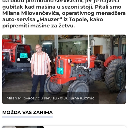
da budu prethodno servisirani, jer je najveći
gubitak kad mašina u sezoni stoji. Pitali smo
Milana Milovančevića, operativnog menadžera
auto-servisa „Mauzer“ iz Topole, kako
pripremiti mašine za žetvu.
Milan Milovačević u servisu - © Julijana Kuzmić
MOŽDA VAS ZANIMA