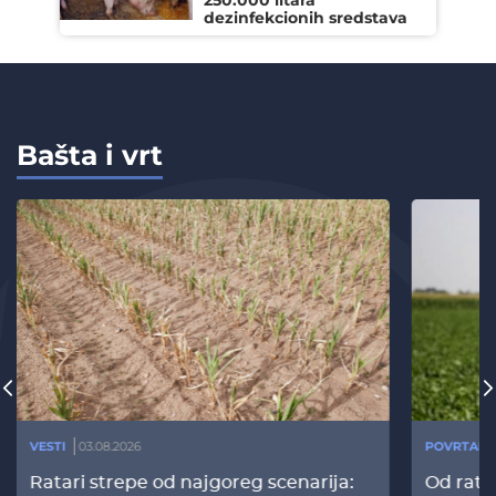
dezinfekcionih sredstava
Bašta i vrt
VESTI
03.08.2026
POVRTARS
Ratari strepe od najgoreg scenarija:
Od rata