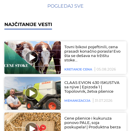
POGLEDAJ SVE
NAJČITANIJE VESTI
Tovni bikovi pojeftinili, cena
prasadi konačno porasla! Evo
šta se dešava na tržištu
stoke…
05.08.2026
KRETANJE CENA
CLAAS EVION 430 ISKUSTVA
sa njive | Epizoda 1 |
Topolovnik, žetva pšenice
31.07.2026
MEHANIZACIJA
Cene pšenice i kukuruza
ponovo PALE, soja
poskupela! | Produktna berza