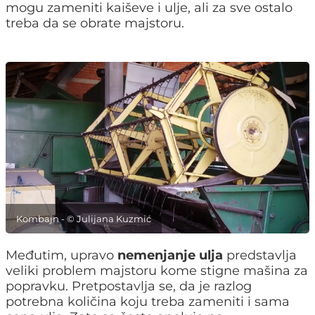
mogu zameniti kaiševe i ulje, ali za sve ostalo
treba da se obrate majstoru.
Kombajn - © Julijana Kuzmić
Međutim, upravo
nemenjanje ulja
predstavlja
veliki problem majstoru kome stigne mašina za
popravku. Pretpostavlja se, da je razlog
potrebna količina koju treba zameniti i sama