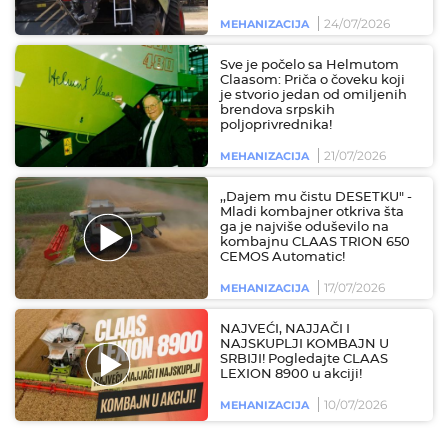
24/07/2026
MEHANIZACIJA
Sve je počelo sa Helmutom
Claasom: Priča o čoveku koji
je stvorio jedan od omiljenih
brendova srpskih
poljoprivrednika!
21/07/2026
MEHANIZACIJA
,,Dajem mu čistu DESETKU" -
Mladi kombajner otkriva šta
ga je najviše oduševilo na
kombajnu CLAAS TRION 650
CEMOS Automatic!
17/07/2026
MEHANIZACIJA
NAJVEĆI, NAJJAČI I
NAJSKUPLJI KOMBAJN U
SRBIJI! Pogledajte CLAAS
LEXION 8900 u akciji!
10/07/2026
MEHANIZACIJA