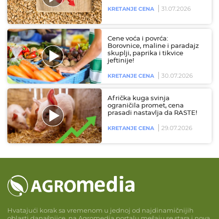
31.07.2026
KRETANJE CENA
Cene voća i povrća:
Borovnice, maline i paradajz
skuplji, paprika i tikvice
jeftinije!
30.07.2026
KRETANJE CENA
Afrička kuga svinja
ograničila promet, cena
prasadi nastavlja da RASTE!
29.07.2026
KRETANJE CENA
Hvatajući korak sa vremenom u jednoj od najdinamičnijih
oblasti današnjice, na Agromedia portalu mešaju se stara i nova