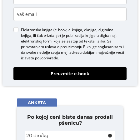
Elektronska knjiga (e-book, e-knjiga, eknjiga, digitalna
knjiga, ili čak e-izdanje) je publikacija knjige u digitalnoj,
elektronskoj formi koja se sastoji od teksta i slika. Sa
prihvatanjem uslova o
preuzimanju E-knjige
saglasan sam i
da svake nedelje svoju mejl adresu dobijam najvažnije vesti
iz sveta poljoprivrede.
Preuzmite e-book
ANKETA
Po kojoj ceni biste danas prodali
pšenicu?
20 din/kg