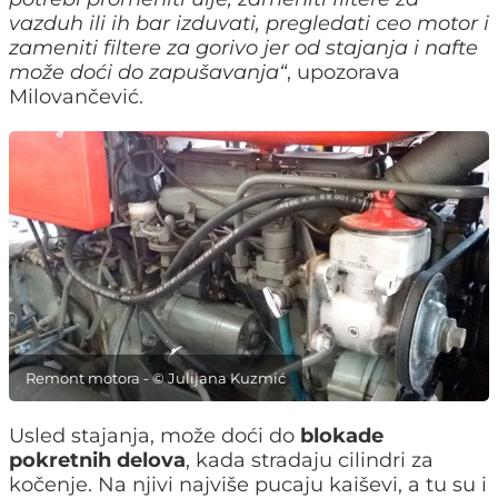
vazduh ili ih bar izduvati, pregledati ceo motor i
zameniti filtere za gorivo jer od stajanja i nafte
može doći do zapušavanja
“
, upozorava
Milovančević.
Remont motora - © Julijana Kuzmić
Usled stajanja, može doći do
blokade
pokretnih delova
, kada stradaju cilindri za
kočenje. Na njivi najviše pucaju kaiševi, a tu su i