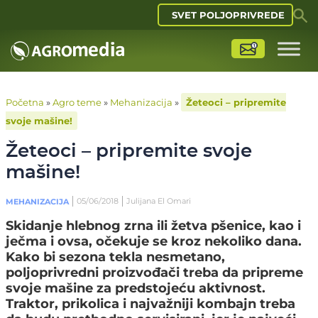
SVET POLJOPRIVREDE
Početna
»
Agro teme
»
Mehanizacija
»
Žeteoci – pripremite
svoje mašine!
Žeteoci – pripremite svoje
mašine!
05/06/2018
Julijana El Omari
MEHANIZACIJA
Skidanje hlebnog zrna ili žetva pšenice, kao i
ječma i ovsa, očekuje se kroz nekoliko dana.
Kako bi sezona tekla nesmetano,
poljoprivredni proizvođači treba da pripreme
svoje mašine za predstojeću aktivnost.
Traktor, prikolica i najvažniji kombajn treba