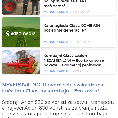
poljoprivredu sa Claas
mašinama!
01/05/2022
MEHANIZACIJA
Kako izgleda Claas KOMBAJN
poslednje generacije?
12/07/2020
MEHANIZACIJA
Kombajni Claas Lexion
NEZAMENLJIVI ‒ Evo kako su se
pokazali u domaćoj proizvodnji
09/04/2021
MEHANIZACIJA
NEVEROVATNO: U ovom selu svaka druga
kuća ima Claas-ov kombajn – Evo zašto!
Srednji, Arion 530 se koristi za setvu i transport,
a najveći Axion 800 koristi se za oranje i teže
radove. Planiraju da kupe još jedan kombajn,