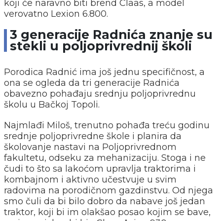
koji će naravno biti brend Claas, a model
verovatno Lexion 6.800.
3 generacije Radnića znanje su
stekli u poljoprivrednij školi
Porodica Radnić ima još jednu specifičnost, a
ona se ogleda da tri generacije Radnića
obavezno pohađaju srednju poljoprivrednu
školu u Bačkoj Topoli.
Najmlađi Miloš, trenutno pohađa treću godinu
srednje poljoprivredne škole i planira da
školovanje nastavi na Poljoprivrednom
fakultetu, odseku za mehanizaciju. Stoga i ne
čudi to što sa lakoćom upravlja traktorima i
kombajnom i aktivno učestvuje u svim
radovima na porodičnom gazdinstvu. Od njega
smo čuli da bi bilo dobro da nabave još jedan
traktor, koji bi im olakšao posao kojim se bave,