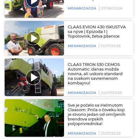
07/08/2026
MEHANIZACIJA
CLAAS EVION 430 ISKUSTVA
sa njive | Epizoda 1 |
Topolovnik, žetva pšenice
31/07/2026
MEHANIZACIJA
CLAAS TRION 530 CEMOS
Automatic: danas možda
novina, ali uskoro standard
na svakom savremenom
kombajnu!
24/07/2026
MEHANIZACIJA
Sve je počelo sa Helmutom
Claasom: Priča o čoveku koji
je stvorio jedan od omiljenih
brendova srpskih
poljoprivrednika!
21/07/2026
MEHANIZACIJA