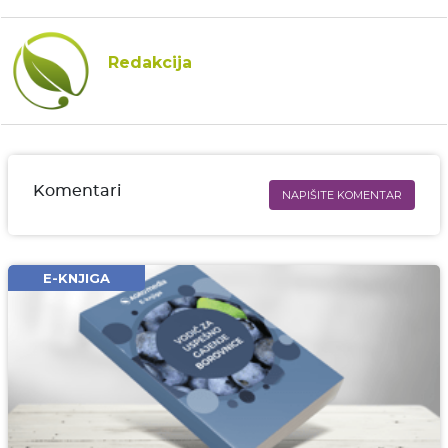
Redakcija
Komentari
NAPIŠITE KOMENTAR
Ime i prezime* obavezno
Email* obavezno
E-KNJIGA
Komentar* obavezno