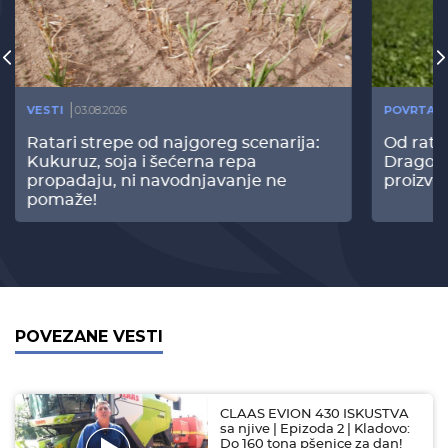
VESTI
03.08.2026
POVRTAR
Ratari strepe od najgoreg scenarija:
Od rata
Kukuruz, soja i šećerna repa
Dragomi
propadaju, ni navodnjavanje ne
proizvo
pomaže!
POVEZANE VESTI
CLAAS EVION 430 ISKUSTVA
sa njive | Epizoda 2 | Kladovo:
Do 160 tona pšenice za dan!