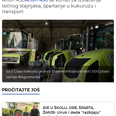
Arion 430
se koristi za izvlačenje
Arion 430
tečnog stajnjaka, špartanje u kukuruzu i
transport.
Sa 3 Claas traktora i jednim Claas kombajnom radi 1.000 jutara
zemlje ©Agromedia
PROČITAJTE JOŠ
IDE U ŠKOLU, ORE, ŠPARTA,
ŽANJE- Unuk i deda “razbijaju”