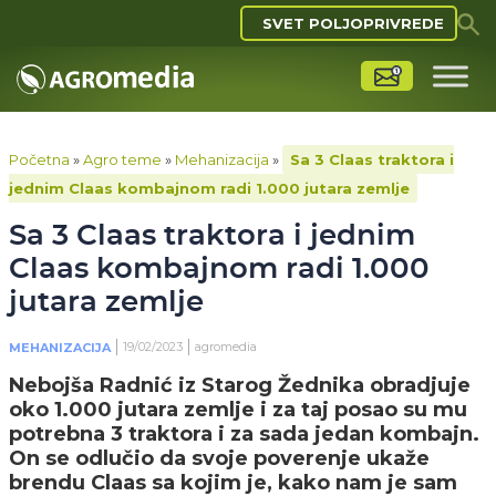
SVET POLJOPRIVREDE
Početna
»
Agro teme
»
Mehanizacija
»
Sa 3 Claas traktora i
jednim Claas kombajnom radi 1.000 jutara zemlje
Sa 3 Claas traktora i jednim
Claas kombajnom radi 1.000
jutara zemlje
19/02/2023
agromedia
MEHANIZACIJA
Nebojša Radnić iz Starog Žednika obradjuje
oko 1.000 jutara zemlje i za taj posao su mu
potrebna 3 traktora i za sada jedan kombajn.
On se odlučio da svoje poverenje ukaže
brendu Claas sa kojim je, kako nam je sam