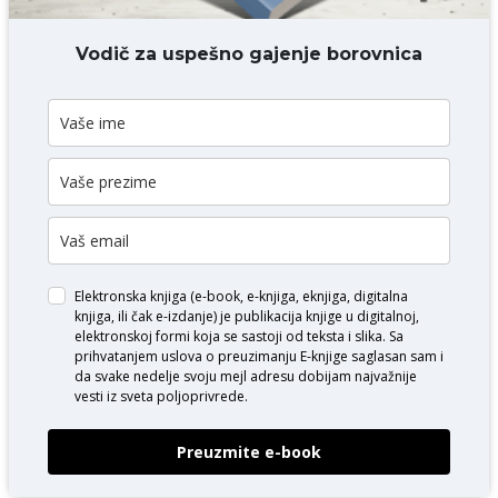
DODAJ KOMENTAR
Vodič za uspešno gajenje borovnica
Elektronska knjiga (e-book, e-knjiga, eknjiga, digitalna
knjiga, ili čak e-izdanje) je publikacija knjige u digitalnoj,
elektronskoj formi koja se sastoji od teksta i slika. Sa
prihvatanjem uslova o
preuzimanju E-knjige
saglasan sam i
da svake nedelje svoju mejl adresu dobijam najvažnije
vesti iz sveta poljoprivrede.
Preuzmite e-book