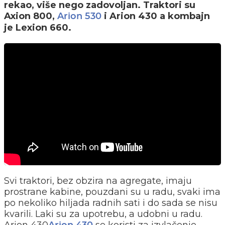
rekao, više nego zadovoljan. Traktori su
Axion 800,
i Arion 430 a kombajn
Arion 530
je Lexion 660.
Svi traktori, bez obzira na agregate, imaju
prostrane kabine, pouzdani su u radu, svaki ima
po nekoliko hiljada radnih sati i do sada se nisu
kvarili. Laki su za upotrebu, a udobni u radu.