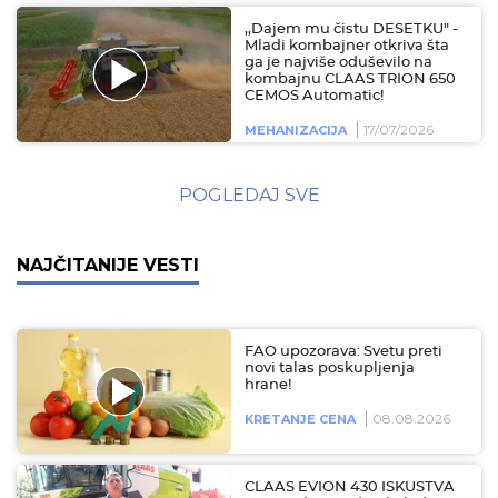
,,Dajem mu čistu DESETKU" -
Mladi kombajner otkriva šta
ga je najviše oduševilo na
kombajnu CLAAS TRION 650
CEMOS Automatic!
17/07/2026
MEHANIZACIJA
POGLEDAJ SVE
NAJČITANIJE VESTI
FAO upozorava: Svetu preti
novi talas poskupljenja
hrane!
08.08.2026
KRETANJE CENA
CLAAS EVION 430 ISKUSTVA