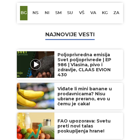
BG
NS
NI
SM
SU
VŠ
VA
KG
ZA
NAJNOVIJE VESTI
Poljoprivredna emisija
Svet poljoprivrede | EP
986 | Vlasina, pivo i
zdravlje, CLAAS EVION
430
Viđate li mini banane u
prodavnicama? Nisu
ubrane prerano, evo u
čemu je caka!
FAO upozorava: Svetu
preti novi talas
poskupljenja hrane!