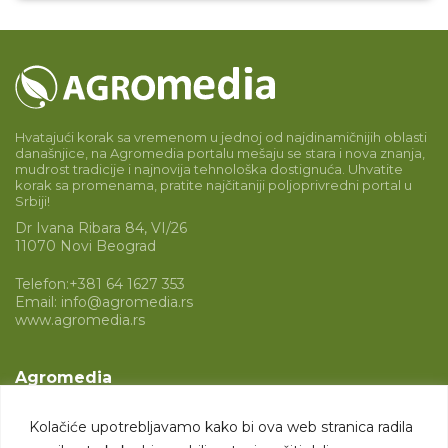
Hvatajući korak sa vremenom u jednoj od najdinamičnijih oblasti
današnjice, na Agromedia portalu mešaju se stara i nova znanja,
mudrost tradicije i najnovija tehnološka dostignuća. Uhvatite
korak sa promenama, pratite najčitaniji poljoprivredni portal u
Srbiji!
Dr Ivana Ribara 84, VI/26
11070 Novi Beograd
Telefon:
+381 64 1627 353
Email:
info@agromedia.rs
www.agromedia.rs
Agromedia
O nama
Kolačiće upotrebljavamo kako bi ova web stranica radila
Svet poljoprivrede