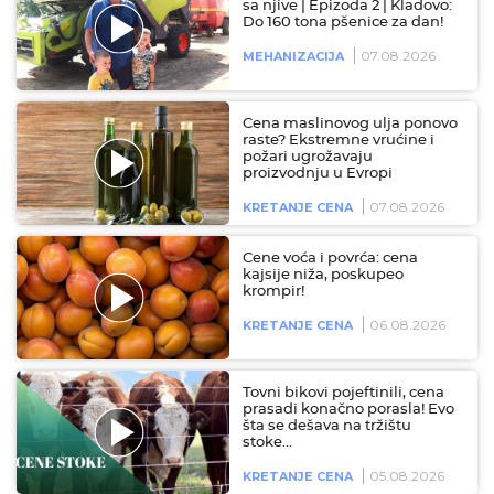
sa njive | Epizoda 2 | Kladovo:
Do 160 tona pšenice za dan!
07.08.2026
MEHANIZACIJA
Cena maslinovog ulja ponovo
raste? Ekstremne vrućine i
požari ugrožavaju
proizvodnju u Evropi
07.08.2026
KRETANJE CENA
Cene voća i povrća: cena
kajsije niža, poskupeo
krompir!
06.08.2026
KRETANJE CENA
Tovni bikovi pojeftinili, cena
prasadi konačno porasla! Evo
šta se dešava na tržištu
stoke…
05.08.2026
KRETANJE CENA