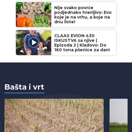
Nije svako povrće
podjednako hranljivo: Evo
koje je na vrhu, a koje na
dnu liste!
CLAAS EVION 430
ISKUSTVA sa njive |
Epizoda 2 | Kladovo: Do
160 tona pšenice za dan!
Bašta i vrt