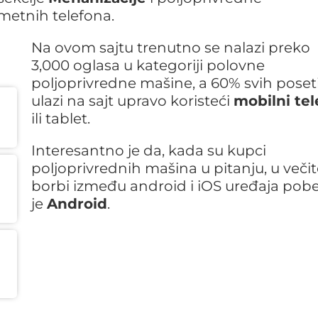
ametnih telefona.
Na ovom sajtu trenutno se nalazi preko
3,000 oglasa u kategoriji polovne
poljoprivredne mašine, a 60% svih poset
ulazi na sajt upravo koristeći
mobilni tel
ili tablet.
Interesantno je da, kada su kupci
poljoprivrednih mašina u pitanju, u večit
borbi između android i iOS uređaja pob
je
Android
.