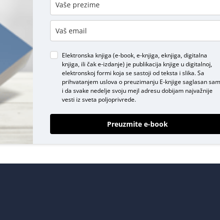
DODAJ KOMENTAR
Elektronska knjiga (e-book, e-knjiga, eknjiga, digitalna
knjiga, ili čak e-izdanje) je publikacija knjige u digitalnoj,
elektronskoj formi koja se sastoji od teksta i slika. Sa
prihvatanjem uslova o
preuzimanju E-knjige
saglasan sa
i da svake nedelje svoju mejl adresu dobijam najvažnije
vesti iz sveta poljoprivrede.
Preuzmite e-book