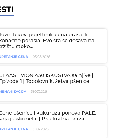
STI
Tovni bikovi pojeftinili, cena prasadi
konačno porasla! Evo šta se dešava na
tržištu stoke…
KRETANJE CENA
05.08.2026
CLAAS EVION 430 ISKUSTVA sa njive |
Epizoda 1 | Topolovnik, žetva pšenice
MEHANIZACIJA
31.07.2026
Cene pšenice i kukuruza ponovo PALE,
soja poskupela! | Produktna berza
KRETANJE CENA
31.07.2026