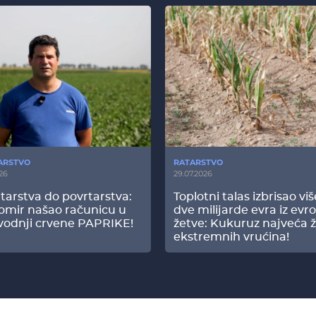
ARSTVO
RATARSTVO
26
29.07.2026
tarstva do povrtarstva:
Toplotni talas izbrisao vi
omir našao računicu u
dve milijarde evra iz evr
vodnji crvene PAPRIKE!
žetve: Kukuruz najveća ž
ekstremnih vrućina!