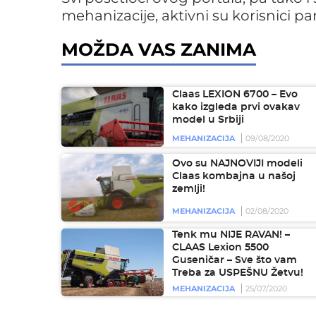
mehanizacije, aktivni su korisnici p
MOŽDA VAS ZANIMA
Claas LEXION 6700 – Evo
kako izgleda prvi ovakav
model u Srbiji
MEHANIZACIJA
09/08/2020
Ovo su NAJNOVIJI modeli
Claas kombajna u našoj
zemlji!
MEHANIZACIJA
02/08/2020
Tenk mu NIJE RAVAN! –
CLAAS Lexion 5500
Guseničar – Sve što vam
Treba za USPEŠNU Žetvu!
MEHANIZACIJA
25/07/2020