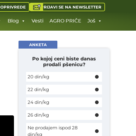
PRIJAVI SE NA NEWSLETTER
JOPRIVREDE
Blog
Vesti
AGRO PRIČE
Još
ANKETA
Po kojoj ceni biste danas
prodali pšenicu?
20 din/kg
22 din/kg
24 din/kg
26 din/kg
Ne prodajem ispod 28
din/kg