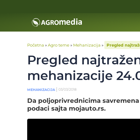
Početna
»
Agro teme
»
Mehanizacija
»
Pregled najtraž
Pregled najtražen
mehanizacije 24.0
03/03/2018
MEHANIZACIJA
Da poljoprivrednicima savremena t
podaci sajta mojauto.rs.