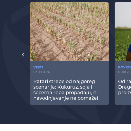
VESTI
POVRT
03.08.2026
01.08.20
radi
Ratari strepe od najgoreg
Od ra
z Biofor
scenarija: Kukuruz, soja i
Drag
ltata!
šećerna repa propadaju, ni
proiz
navodnjavanje ne pomaže!