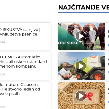
NAJČITANIJE VE
ISKUSTVA sa njive |
ovnik, žetva pšenice
2026
0 CEMOS Automatic:
na, ali uskoro standard
emenom kombajnu!
2026
a Helmutom Claasom:
ji je stvorio jedan od
va srpskih
2026