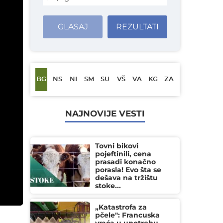
GLASAJ
REZULTATI
BG
NS
NI
SM
SU
VŠ
VA
KG
ZA
NAJNOVIJE VESTI
Tovni bikovi
pojeftinili, cena
prasadi konačno
porasla! Evo šta se
dešava na tržištu
stoke...
„Katastrofa za
pčele": Francuska