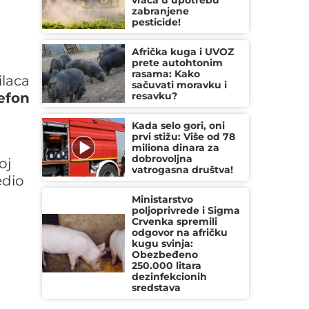
vraća u upotrebu
zabranjene
pesticide!
Afrička kuga i UVOZ
prete autohtonim
rasama: Kako
ilaca
sačuvati moravku i
efon
resavku?
Kada selo gori, oni
prvi stižu: Više od 78
miliona dinara za
dobrovoljna
oj
vatrogasna društva!
edio
Ministarstvo
poljoprivrede i Sigma
Crvenka spremili
odgovor na afričku
kugu svinja:
Obezbeđeno
250.000 litara
dezinfekcionih
sredstava