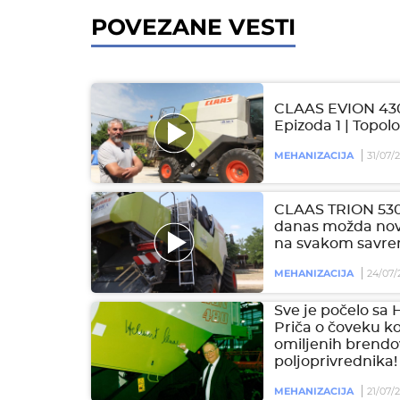
POVEZANE VESTI
CLAAS EVION 430 
Epizoda 1 | Topol
MEHANIZACIJA
31/07/
CLAAS TRION 53
danas možda novi
na svakom savr
MEHANIZACIJA
24/07/
Sve je počelo s
Priča o čoveku ko
omiljenih brendo
poljoprivrednika!
MEHANIZACIJA
21/07/