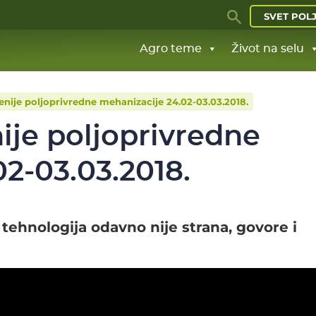
SVET POL
Agro teme
Život na selu
enije poljoprivredne mehanizacije 24.02-03.03.2018.
ije poljoprivredne
2-03.03.2018.
ehnologija odavno nije strana, govore i