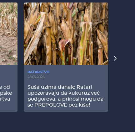
RATARSTVO
POVRTARS
28.07.2026
25.07.2026
še od
Suša uzima danak: Ratari
Komšije 
opske
upozoravaju da kukuruz već
paprici: 
rtva
podgoreva, a prinosi mogu da
došao do
se PREPOLOVE bez kiše!