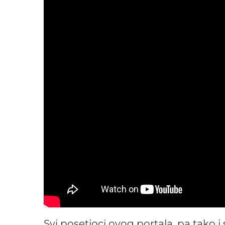
Svi posetioci ovog portala, pa tako i