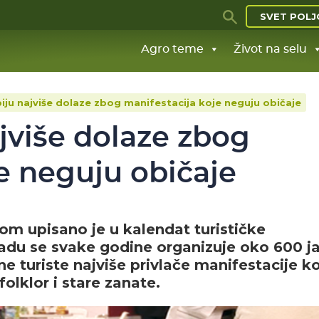
SVET POLJ
Agro teme
Život na selu
rbiju najviše dolaze zbog manifestacija koje neguju običaje
ajviše dolaze zbog
e neguju običaje
om upisano je u kalendat turističke
radu se svake godine organizuje oko 600 j
e turiste najviše privlače manifestacije k
folklor i stare zanate.