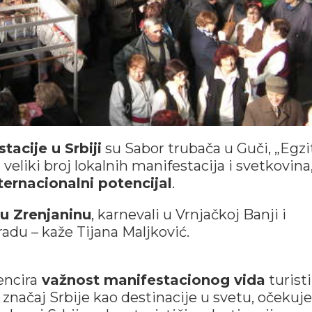
tacije u Srbiji
su Sabor trubača u Guči, „Egzit
 veliki broj lokalnih manifestacija i svetkovina
ternacionalni potencijal
.
u Zrenjaninu
, karnevali u Vrnjačkoj Banji i
adu – kaže Tijana Maljković.
encira
važnost manifestacionog vida
turist
značaj Srbije kao destinacije u svetu, očekuje