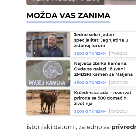
MOŽDA VAS ZANIMA
Jedno selo i jedan
specijalitet: Jagnjetina u
zidanoj furuni
SEOSKI TURIZAM
17/08/2021
Najveća zbirka kamena:
Ovde se nalazi i čuveni
ZMIJSKI kamen sa Maljena
SEOSKI TURIZAM
23/07/2020
Krčedinska ada – rezervat
prirode sa 500 domaćih
životinja
SEOSKI TURIZAM
06/12/2020
istorijski datumi, zajedno sa
privre