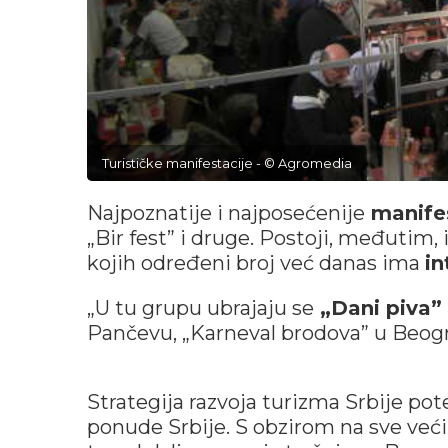
Turističke manifestacije - © Agromedia
Najpoznatije i najposećenije
manifes
„Bir fest” i druge. Postoji, međutim, i
kojih određeni broj već danas ima
in
„U tu grupu ubrajaju se
„Dani piva” 
Pančevu, „Karneval brodova” u Beogr
Strategija razvoja turizma Srbije pot
ponude Srbije. S obzirom na sve veći 