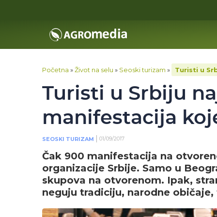
Početna
»
Život na selu
»
Seoski turizam
»
Turisti u S
Turisti u Srbiju n
manifestacija koj
01/09/2017
SEOSKI TURIZAM
Čak 900 manifestacija na otvoren
organizacije Srbije. Samo u Beog
skupova na otvorenom. Ipak, stran
neguju tradiciju, narodne običaje, 