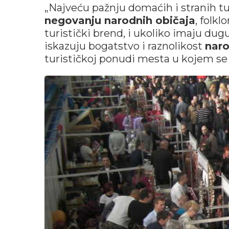
„Najveću pažnju domaćih i stranih tu
negovanju narodnih običaja
, folkl
turistički brend, i ukoliko imaju dugu
iskazuju bogatstvo i raznolikost
naro
turističkoj ponudi mesta u kojem se od