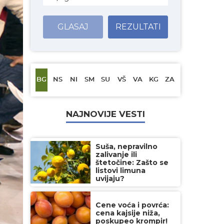
GLASAJ
REZULTATI
BG
NS
NI
SM
SU
VŠ
VA
KG
ZA
NAJNOVIJE VESTI
Suša, nepravilno
zalivanje ili
štetočine: Zašto se
listovi limuna
uvijaju?
Cene voća i povrća:
cena kajsije niža,
poskupeo krompir!