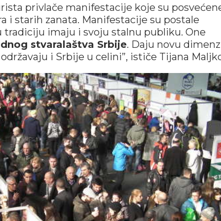
rista privlače manifestacije koje su posvećen
ora i starih zanata. Manifestacije su postale
 tradiciju imaju i svoju stalnu publiku. One
dnog stvaralaštva Srbije
. Daju novu dimenz
ržavaju i Srbije u celini”, ističe Tijana Maljko