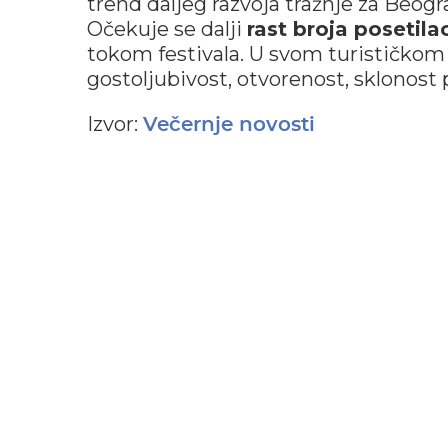
trend daljeg razvoja tražnje za Beog
Očekuje se dalji
rast broja posetila
tokom festivala. U svom turističko
gostoljubivost, otvorenost, sklonost
Izvor:
Večernje novosti