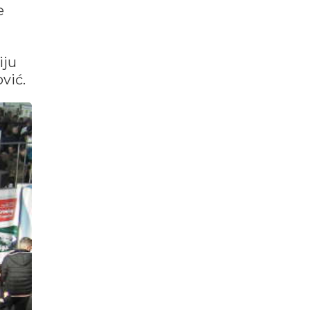
e
iju
vić.