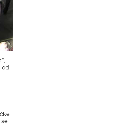
”,
, od
ičke
 se