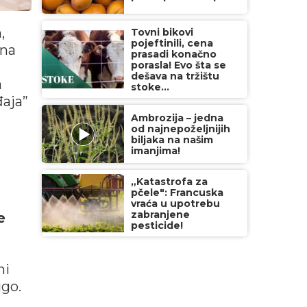
,
Tovni bikovi
pojeftinili, cena
 na
prasadi konačno
porasla! Evo šta se
dešava na tržištu
a
stoke...
đaja”
Ambrozija – jedna
od najnepoželjnijih
biljaka na našim
imanjima!
„Katastrofa za
pčele": Francuska
vraća u upotrebu
zabranjene
e
pesticide!
ni
ugo.