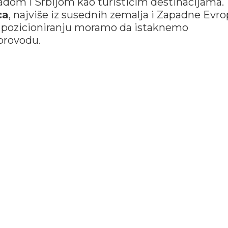
radom i Srbijom kao turističim destinacijama.
ca
, najviše iz susednih zemalja i Zapadne Evr
m pozicioniranju moramo da istaknemo
 provodu.