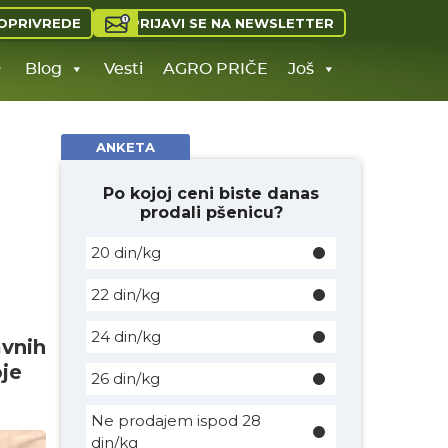
PRIJAVI SE NA NEWSLETTER
OPRIVREDE
Blog
Vesti
AGRO PRIČE
Još
ANKETA
Po kojoj ceni biste danas
prodali pšenicu?
20 din/kg
22 din/kg
24 din/kg
avnih
oje
26 din/kg
Ne prodajem ispod 28
din/kg