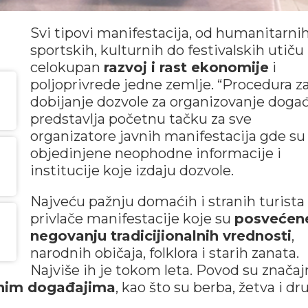
Svi tipovi manifestacija, od humanitarnih
sportskih, kulturnih do festivalskih utiču
celokupan
razvoj i rast ekonomije
i
poljoprivrede jedne zemlje. “Procedura z
dobijanje dozvole za organizovanje doga
predstavlja početnu tačku za sve
organizatore javnih manifestacija gde su
objedinjene neophodne informacije i
institucije koje izdaju dozvole.
Najveću pažnju domaćih i stranih turista
privlače manifestacije koje su
posvećen
negovanju tradicijionalnih vrednosti
,
narodnih običaja, folklora i starih zanata.
Najviše ih je tokom leta. Povod su značaj
dnim događajima
, kao što su berba, žetva i dr