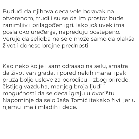
Budući da njihova deca vole boravak na
otvorenom, trudili su se da im prostor bude
zanimljiv i prilagođen igri. Iako još uvek ima
posla oko uređenja, napreduju postepeno.
Veruje da selidba na selo može samo da olakša
život i donese brojne prednosti.
Kao neko ko je i sam odrasao na selu, smatra
da život van grada, i pored nekih mana, ipak
pruža bolje uslove za porodicu – zbog prirode,
čistijeg vazduha, manjeg broja ljudi i
mogućnosti da se deca igraju u dvorištu.
Napominje da selo Jaša Tomić itekako živi, jer u
njemu ima i mladih i dece.