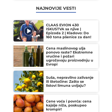
NAJNOVIJE VESTI
CLAAS EVION 430
ISKUSTVA sa njive |
Epizoda 2 | Kladovo: Do
160 tona pšenice za dan!
Cena maslinovog ulja
ponovo raste? Ekstremne
vrućine i požari
ugrožavaju proizvodnju u
Evropi
Suša, nepravilno zalivanje
ili štetočine: Zašto se
listovi limuna uvijaju?
Cene voća i povrća: cena
kajsije niža, poskupeo
krompir!