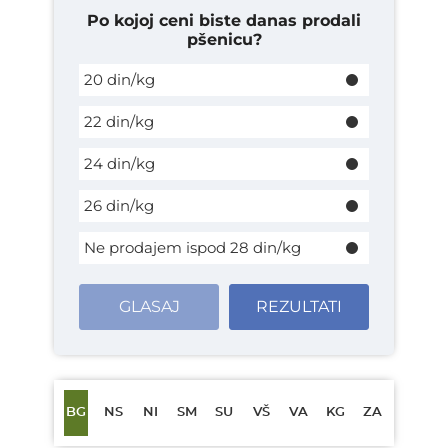
Po kojoj ceni biste danas prodali
pšenicu?
20 din/kg
22 din/kg
24 din/kg
26 din/kg
Ne prodajem ispod 28 din/kg
GLASAJ
REZULTATI
BG
NS
NI
SM
SU
VŠ
VA
KG
ZA