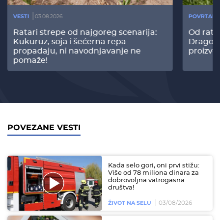
VESTI
03.08.2026
POVRTARS
Ratari strepe od najgoreg scenarija:
Od rata
Kukuruz, soja i šećerna repa
Dragomi
propadaju, ni navodnjavanje ne
proizvo
pomaže!
POVEZANE VESTI
Kada selo gori, oni prvi stižu:
Više od 78 miliona dinara za
dobrovoljna vatrogasna
društva!
03/08/2026
ŽIVOT NA SELU