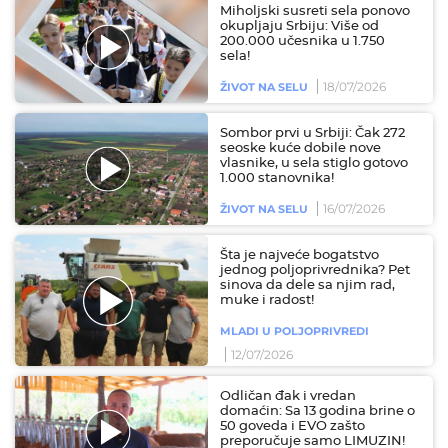
Miholjski susreti sela ponovo
okupljaju Srbiju: Više od
200.000 učesnika u 1.750
sela!
18/07/2026
ŽIVOT NA SELU
Sombor prvi u Srbiji: Čak 272
seoske kuće dobile nove
vlasnike, u sela stiglo gotovo
1.000 stanovnika!
16/07/2026
ŽIVOT NA SELU
Šta je najveće bogatstvo
jednog poljoprivrednika? Pet
sinova da dele sa njim rad,
muke i radost!
MLADI U POLJOPRIVREDI
12/07/2026
Odličan đak i vredan
domaćin: Sa 13 godina brine o
50 goveda i EVO zašto
preporučuje samo LIMUZIN!