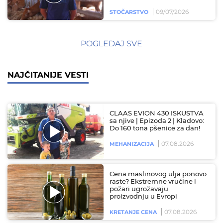
09/07/2026
STOČARSTVO
POGLEDAJ SVE
NAJČITANIJE VESTI
CLAAS EVION 430 ISKUSTVA
sa njive | Epizoda 2 | Kladovo:
Do 160 tona pšenice za dan!
07.08.2026
MEHANIZACIJA
Cena maslinovog ulja ponovo
raste? Ekstremne vrućine i
požari ugrožavaju
proizvodnju u Evropi
07.08.2026
KRETANJE CENA