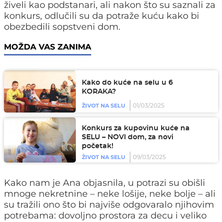
živeli kao podstanari, ali nakon što su saznali za
konkurs, odlučili su da potraže kuću kako bi
obezbedili sopstveni dom.
MOŽDA VAS ZANIMA
Kako do kuće na selu u 6
KORAKA?
01/03/2025
ŽIVOT NA SELU
Konkurs za kupovinu kuće na
SELU – NOVI dom, za novi
početak!
09/03/2025
ŽIVOT NA SELU
Kako nam je Ana objasnila, u potrazi su obišli
mnoge nekretnine – neke lošije, neke bolje – ali
su tražili ono što bi najviše odgovaralo njihovim
potrebama: dovoljno prostora za decu i veliko