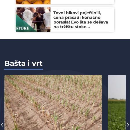
Tovni bikovi pojeftinili,
cena prasadi konačno
porasla! Evo šta se dešava
na tržištu stoke...
Bašta i vrt