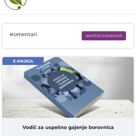
Komentari
NAPIŠITE KOMENTAR
Ime i prezime* obavezno
Email* obavezno
E-KNJIGA
Komentar* obavezno
DODAJ KOMENTAR
Vodič za uspešno gajenje borovnica