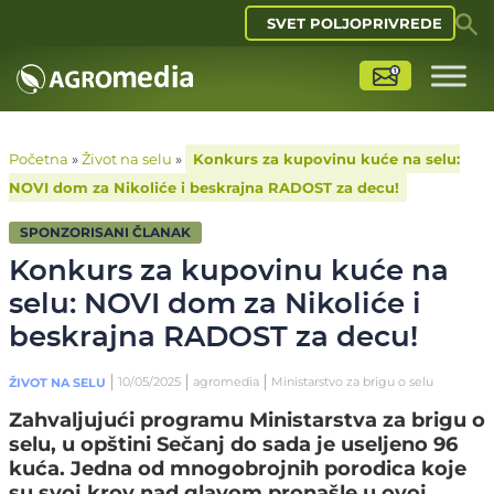
SVET POLJOPRIVREDE
Početna
»
Život na selu
»
Konkurs za kupovinu kuće na selu:
NOVI dom za Nikoliće i beskrajna RADOST za decu!
SPONZORISANI ČLANAK
Konkurs za kupovinu kuće na
selu: NOVI dom za Nikoliće i
beskrajna RADOST za decu!
10/05/2025
agromedia
Ministarstvo za brigu o selu
ŽIVOT NA SELU
Zahvaljujući programu Ministarstva za brigu o
selu, u opštini Sečanj do sada je useljeno 96
kuća. Jedna od mnogobrojnih porodica koje
su svoj krov nad glavom pronašle u ovoj