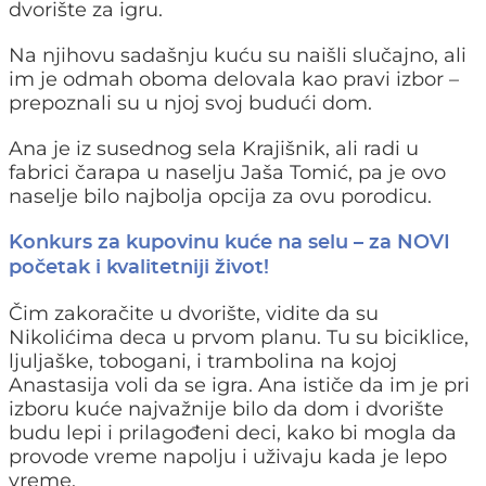
dvorište za igru.
Na njihovu sadašnju kuću su naišli slučajno, ali
im je odmah oboma delovala kao pravi izbor –
prepoznali su u njoj svoj budući dom.
Ana je iz susednog sela Krajišnik, ali radi u
fabrici čarapa u naselju Jaša Tomić, pa je ovo
naselje bilo najbolja opcija za ovu porodicu.
Konkurs za kupovinu kuće na selu – za NOVI
početak i kvalitetniji život!
Čim zakoračite u dvorište, vidite da su
Nikolićima deca u prvom planu. Tu su biciklice,
ljuljaške, tobogani, i trambolina na kojoj
Anastasija voli da se igra. Ana ističe da im je pri
izboru kuće najvažnije bilo da dom i dvorište
budu lepi i prilagođeni deci, kako bi mogla da
provode vreme napolju i uživaju kada je lepo
vreme.