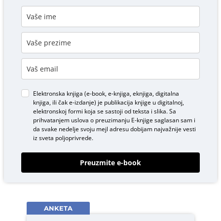
Elektronska knjiga (e-book, e-knjiga, eknjiga, digitalna
knjiga, ili čak e-izdanje) je publikacija knjige u digitalnoj,
elektronskoj formi koja se sastoji od teksta i slika. Sa
prihvatanjem uslova o
preuzimanju E-knjige
saglasan sam i
da svake nedelje svoju mejl adresu dobijam najvažnije vesti
iz sveta poljoprivrede.
Preuzmite e-book
ANKETA