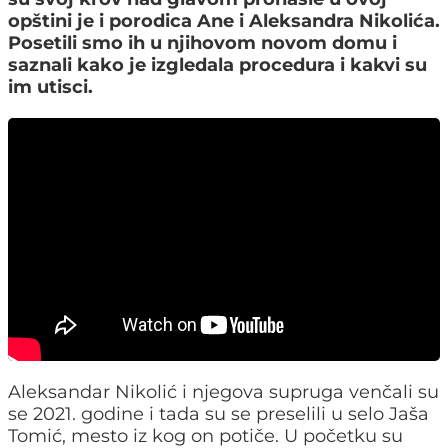
opštini je i porodica Ane i Aleksandra Nikolića.
Posetili smo ih u njihovom novom domu i
saznali kako je izgledala procedura i kakvi su
im utisci.
Aleksandar Nikolić i njegova supruga venčali su
se 2021. godine i tada su se preselili u selo Jaša
Tomić, mesto iz kog on potiče. U početku su