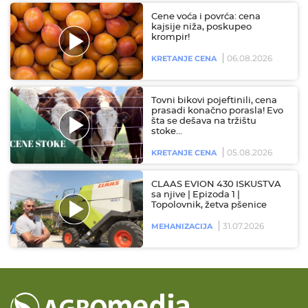
Cene voća i povrća: cena
kajsije niža, poskupeo
krompir!
06.08.2026
KRETANJE CENA
Tovni bikovi pojeftinili, cena
prasadi konačno porasla! Evo
šta se dešava na tržištu
stoke…
05.08.2026
KRETANJE CENA
CLAAS EVION 430 ISKUSTVA
sa njive | Epizoda 1 |
Topolovnik, žetva pšenice
31.07.2026
MEHANIZACIJA