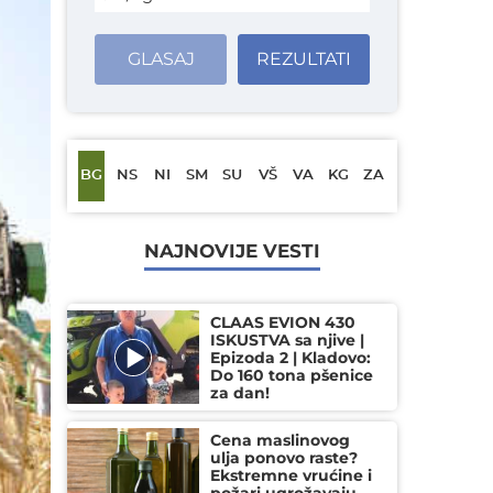
GLASAJ
REZULTATI
BG
NS
NI
SM
SU
VŠ
VA
KG
ZA
NAJNOVIJE VESTI
CLAAS EVION 430
ISKUSTVA sa njive |
Epizoda 2 | Kladovo:
Do 160 tona pšenice
za dan!
Cena maslinovog
ulja ponovo raste?
Ekstremne vrućine i