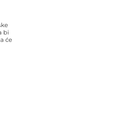
ske
a bi
da će