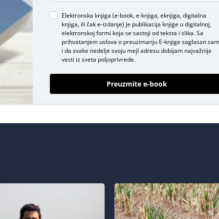
Elektronska knjiga (e-book, e-knjiga, eknjiga, digitalna
knjiga, ili čak e-izdanje) je publikacija knjige u digitalnoj,
elektronskoj formi koja se sastoji od teksta i slika. Sa
prihvatanjem uslova o
preuzimanju E-knjige
saglasan sa
i da svake nedelje svoju mejl adresu dobijam najvažnije
vesti iz sveta poljoprivrede.
Preuzmite e-book