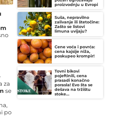
požari ugrožavaju
proizvodnju u Evropi
u
Suša, nepravilno
zalivanje ili štetočine:
Zašto se listovi
om
limuna uvijaju?
sno
Cene voća i povrća:
cena kajsije niža,
poskupeo krompir!
Tovni bikovi
e
pojeftinili, cena
prasadi konačno
a za
porasla! Evo šta se
dešava na tržištu
m
se
stoke...
na,
ni po