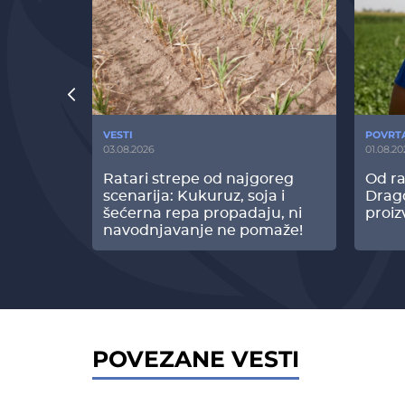
VESTI
POVRT
03.08.2026
01.08.20
radi
Ratari strepe od najgoreg
Od ra
z Biofor
scenarija: Kukuruz, soja i
Drag
ltata!
šećerna repa propadaju, ni
proiz
navodnjavanje ne pomaže!
POVEZANE VESTI