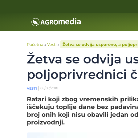
Početna
»
Vesti
»
Žetva se odvija usporeno, a poljopr
Žetva se odvija u
poljoprivrednici 
05/07/2018
VESTI
Ratari koji zbog vremenskih prilika
iščekuju toplije dane bez padavina
broj onih koji nisu obavili jedan o
proizvodnji.