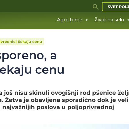
SVET POL
Agro teme
Život na selu
ivrednici čekaju cenu
sporeno, a
čekaju cenu
 još nisu skinuli ovogišnji rod pšenice žel
. Žetva je obavljena sporadično dok je veli
d najvažnijih poslova u poljoprivrednoj