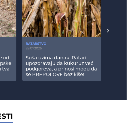
RATARSTVO
POVRTARS
28.07.2026
25.07.2026
še od
Suša uzima danak: Ratari
Komšije 
opske
upozoravaju da kukuruz već
paprici: 
rtva
podgoreva, a prinosi mogu da
došao do
se PREPOLOVE bez kiše!
STI