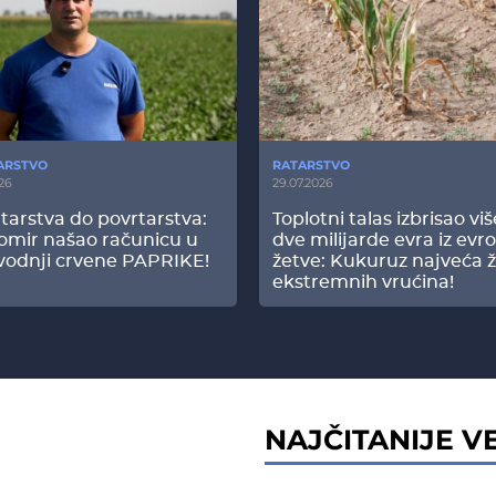
ARSTVO
RATARSTVO
26
29.07.2026
tarstva do povrtarstva:
Toplotni talas izbrisao vi
omir našao računicu u
dve milijarde evra iz evr
vodnji crvene PAPRIKE!
žetve: Kukuruz najveća ž
ekstremnih vrućina!
NAJČITANIJE VE