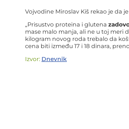
Vojvodine Miroslav Kiš rekao je da je
„Prisustvo proteina i glutena
zadovo
mase malo manja, ali ne u toj meri da
kilogram novog roda trebalo da košt
cena biti između 17 i 18 dinara, pren
Izvor:
Dnevnik