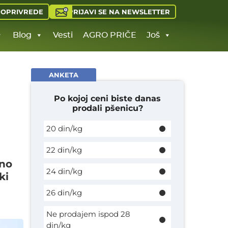
PRIJAVI SE NA NEWSLETTER
JOPRIVREDE
Blog
Vesti
AGRO PRIČE
Još
ANKETA
Po kojoj ceni biste danas
prodali pšenicu?
20 din/kg
22 din/kg
jno
24 din/kg
ki
26 din/kg
Ne prodajem ispod 28
din/kg