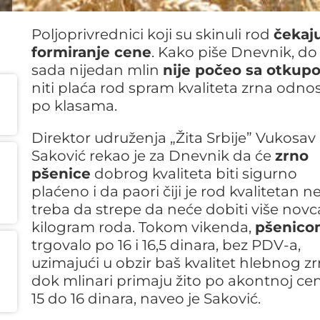
Poljoprivrednici koji su skinuli rod
čekaj
formiranje cene
. Kako piše Dnevnik, do
sada nijedan mlin
nije počeo sa otkup
niti plaća rod spram kvaliteta zrna odno
po klasama.
Direktor udruženja „Žita Srbije” Vukosav
Saković rekao je za Dnevnik da će
zrno
pšenice
dobrog kvaliteta biti sigurno
plaćeno i da paori čiji je rod kvalitetan n
treba da strepe da neće dobiti više novc
kilogram roda. Tokom vikenda,
pšenico
trgovalo po 16 i 16,5 dinara, bez PDV-a,
uzimajući u obzir baš kvalitet hlebnog zr
dok mlinari primaju žito po akontnoj ce
15 do 16 dinara, naveo je Saković.