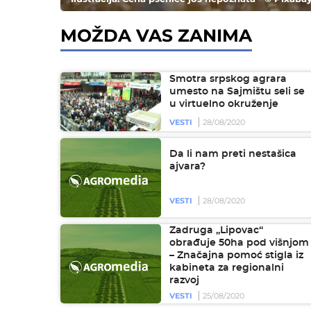
MOŽDA VAS ZANIMA
Smotra srpskog agrara
umesto na Sajmištu seli se
u virtuelno okruženje
VESTI
28/08/2020
Da li nam preti nestašica
ajvara?
VESTI
28/08/2020
Zadruga „Lipovac“
obrađuje 50ha pod višnjom
– Značajna pomoć stigla iz
kabineta za regionalni
razvoj
VESTI
25/08/2020