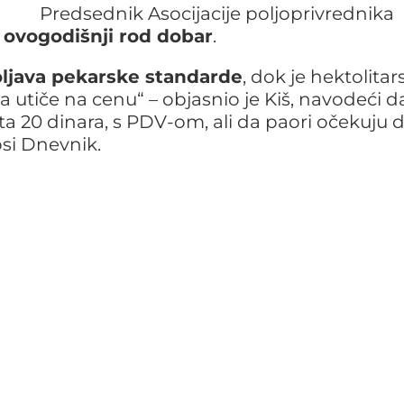
Predsednik Asocijacije poljoprivrednika
ovogodišnji rod dobar
.
ljava pekarske standarde
, dok je hektolitar
 utiče na cenu“ – objasnio je Kiš, navodeći d
a 20 dinara, s PDV-om, ali da paori očekuju 
osi Dnevnik.