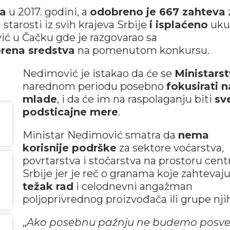
a
u 2017. godini, a
odobreno je 667 zahteva
tarosti iz svih krajeva Srbije
i isplaćeno
uku
ić u Čačku gde je razgovarao sa
rena sredstva
na pomenutom konkursu.
Nedimović je istakao da će se
Ministars
narednom periodu posebno
fokusirati n
mlade
, i da će im na raspolaganju biti
sv
podsticajne mere
.
Ministar Nedimović smatra da
nema
korisnije podrške
za sektore voćarstva,
povrtarstva i stočarstva na prostoru cent
Srbije jer je reč o granama koje zahtevaj
težak rad
i celodnevni angažman
poljoprivrednog proizvođača ili grupe nji
„
Ako posebnu pažnju ne budemo posvet