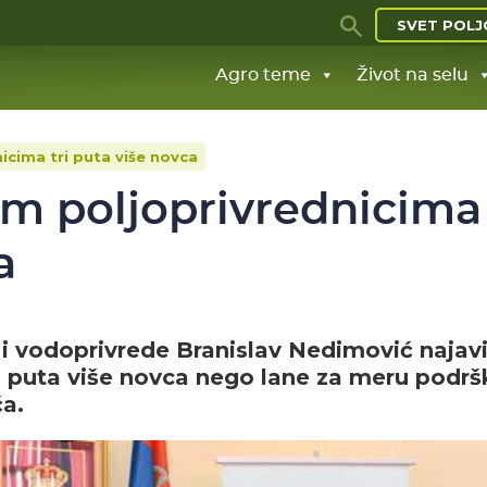
SVET POLJ
Agro teme
Život na selu
cima tri puta više novca
m poljoprivrednicima
a
 i vodoprivrede Branislav Nedimović najavi
ri puta više novca nego lane za meru podrš
ča.