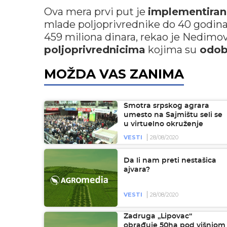
Ova mera prvi put je
implementiran
mlade poljoprivrednike do 40 godina s
459 miliona dinara, rekao je Nedimov
poljoprivrednicima
kojima su
odob
MOŽDA VAS ZANIMA
Smotra srpskog agrara
umesto na Sajmištu seli se
u virtuelno okruženje
VESTI
28/08/2020
Da li nam preti nestašica
ajvara?
VESTI
28/08/2020
Zadruga „Lipovac“
obrađuje 50ha pod višnjom