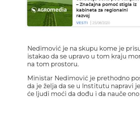
– Značajna pomoć stigla iz
kabineta za regionalni
razvoj
VESTI
25/08/2020
Nedimović je na skupu kome je prisu
istakao da se upravo u tom kraju mora
na tom prostoru.
Ministar Nedimović je prethodno poset
da je želja da se u Institutu napravi 
će ljudi moći da dođu i da nauče ono 