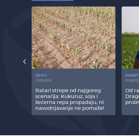
VESTI
POVRT
03.08.2026
01.08.20
radi
Ratari strepe od najgoreg
Od ra
z Biofor
scenarija: Kukuruz, soja i
Drag
ltata!
šećerna repa propadaju, ni
proiz
navodnjavanje ne pomaže!