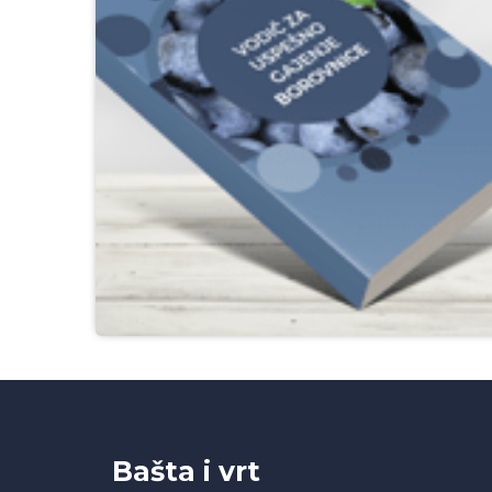
D
Bašta i vrt