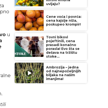
listovi limuna
uvijaju?
za
pno
Cene voća i povrća:
cena kajsije niža,
poskupeo krompir!
tvo
u
Tovni bikovi
a
pojeftinili, cena
prasadi konačno
e
porasla! Evo šta se
dešava na tržištu
stoke...
Ambrozija – jedna
od najnepoželjnijih
ralne
biljaka na našim
imanjima!
u
h.
ili