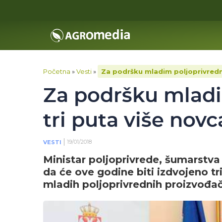
Početna
»
Vesti
»
Za podršku mladim poljoprivredni
Za podršku mladi
tri puta više novc
19/01/2018
VESTI
Ministar poljoprivrede, šumarstva
da će ove godine biti izdvojeno t
mladih poljoprivrednih proizvođa