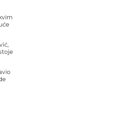
akvim
duće
ić,
stoje
avio
de