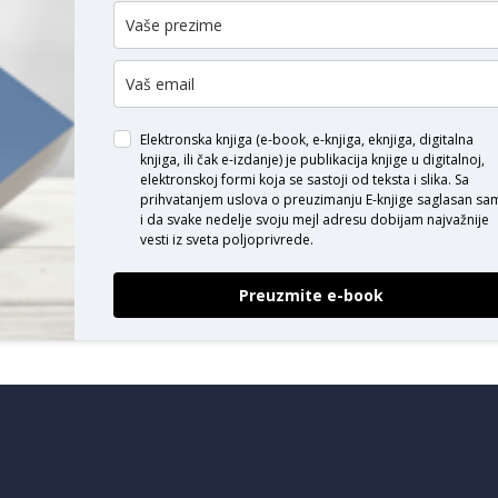
ODAJ KOMENTAR
Elektronska knjiga (e-book, e-knjiga, eknjiga, digitalna
knjiga, ili čak e-izdanje) je publikacija knjige u digitalnoj,
elektronskoj formi koja se sastoji od teksta i slika. Sa
prihvatanjem uslova o
preuzimanju E-knjige
saglasan sa
i da svake nedelje svoju mejl adresu dobijam najvažnije
vesti iz sveta poljoprivrede.
Preuzmite e-book