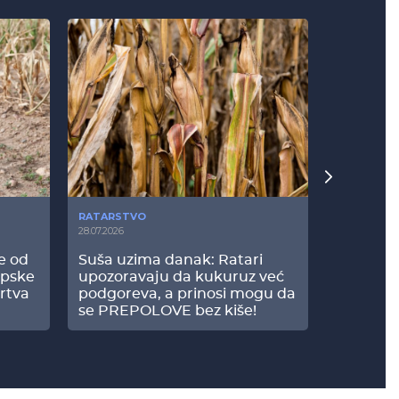
RATARSTVO
POVRTARS
28.07.2026
25.07.2026
še od
Suša uzima danak: Ratari
Komšije 
opske
upozoravaju da kukuruz već
paprici: 
rtva
podgoreva, a prinosi mogu da
došao do
se PREPOLOVE bez kiše!