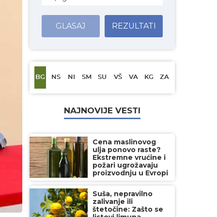
GLASAJ
REZULTATI
BG
NS
NI
SM
SU
VŠ
VA
KG
ZA
NAJNOVIJE VESTI
Cena maslinovog
ulja ponovo raste?
Ekstremne vrućine i
požari ugrožavaju
proizvodnju u Evropi
Suša, nepravilno
zalivanje ili
štetočine: Zašto se