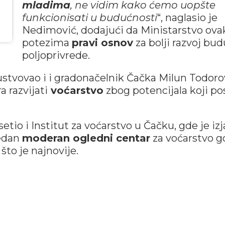
mladima
, ne vidim kako ćemo uopšte
funkcionisati u budućnosti
“, naglasio je
Nedimović, dodajući da Ministarstvo ov
potezima
pravi osnov
za bolji razvoj bu
poljoprivrede.
stvovao i i gradonačelnik Čačka Milun Todorov
 razvijati
voćarstvo
zbog potencijala koji po
io i Institut za voćarstvo u Čačku, gde je izj
jedan
moderan ogledni centar
za voćarstvo g
što je najnovije.