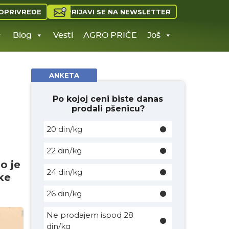
PRIJAVI SE NA NEWSLETTER
OPRIVREDE
Blog
Vesti
AGRO PRIČE
Još
ANKETA
Po kojoj ceni biste danas
prodali pšenicu?
20 din/kg
22 din/kg
o je
24 din/kg
ke
26 din/kg
Ne prodajem ispod 28
din/kg