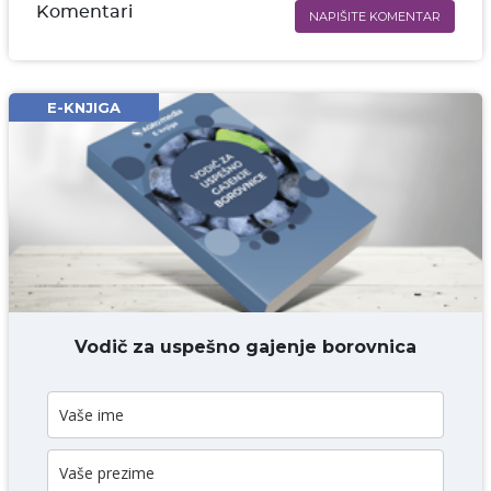
Komentari
NAPIŠITE KOMENTAR
Ime i prezime* obavezno
Email* obavezno
E-KNJIGA
Komentar* obavezno
DODAJ KOMENTAR
Vodič za uspešno gajenje borovnica