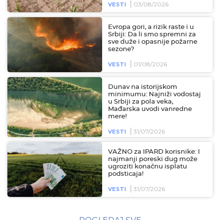
03/08/2026
VESTI
Evropa gori, a rizik raste i u
Srbiji: Da li smo spremni za
sve duže i opasnije požarne
sezone?
01/08/2026
VESTI
Dunav na istorijskom
minimumu: Najniži vodostaj
u Srbiji za pola veka,
Mađarska uvodi vanredne
mere!
31/07/2026
VESTI
VAŽNO za IPARD korisnike: I
najmanji poreski dug može
ugroziti konačnu isplatu
podsticaja!
31/07/2026
VESTI