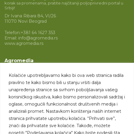
korak sa promenama, pratite najčitaniji poljoprivredni portal u
Srbiji!
Dr Ivana Ribara 84, VI/26
11070 Novi Beograd
Telefon:
+381 64 1627 353
Email:
info@agromedia.rs
www.agromedia.rs
Agromedia
O nama
Kolačiće upotrebljavamo kako bi ova web stranica radila
Svet poljoprivrede
pravilno te kako bismo bili u stanju vršiti dalja
Marketing usluge
unapređenja stranice sa svrhom poboljšavanja vašeg
korisničkog iskustva, kako bismo personalizovali sadržaj i
Tražimo saradnike
oglase, omogućili funkcionalnost društvenih medija i
analizirali promet. Nastavkom korištenja naših internet
Kontakt
stranica prihvatate upotrebu kolačića. “Prihvati sve”,
znači da prihvatate sve kolačiće. Takođe, možete
Kontakt
posetiti "Podešavanja kolačića" Kako biste podesili šta