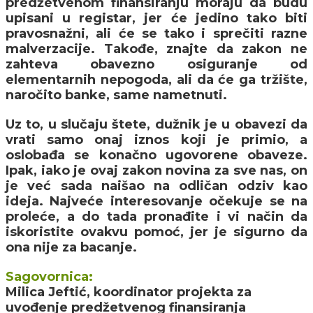
predžetvenom finansiranju moraju da budu
upisani u registar, jer će jedino tako biti
pravosnažni, ali će se tako i sprečiti razne
malverzacije. Takođe, znajte da zakon ne
zahteva obavezno osiguranje od
elementarnih nepogoda, ali da će ga tržište,
naročito banke, same nametnuti.
Uz to, u slučaju štete, dužnik je u obavezi da
vrati samo onaj iznos koji je primio, a
oslobađa se konačno ugovorene obaveze.
Ipak, iako je ovaj zakon novina za sve nas, on
je već sada naišao na odličan odziv kao
ideja. Najveće interesovanje očekuje se na
proleće, a do tada pronađite i vi način da
iskoristite ovakvu pomoć, jer je sigurno da
ona nije za bacanje.
Sagovornica:
Milica Jeftić, koordinator projekta za
uvođenje predžetvenog finansiranja