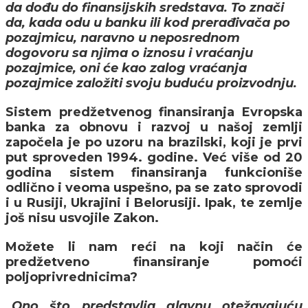
da dođu do finansijskih sredstava. To znači
da, kada odu u banku ili kod prerađivača po
pozajmicu, naravno u neposrednom
dogovoru sa njima o iznosu i vraćanju
pozajmice, oni će kao zalog vraćanja
pozajmice založiti svoju buduću proizvodnju.
Sistem predžetvenog finansiranja Evropska
banka za obnovu i razvoj u našoj zemlji
započela je po uzoru na brazilski, koji je prvi
put sproveden 1994. godine. Već više od 20
godina sistem finansiranja funkcioniše
odlično i veoma uspešno, pa se zato sprovodi
i u Rusiji, Ukrajini i Belorusiji. Ipak, te zemlje
još nisu usvojile Zakon.
Možete li nam reći na koji način će
predžetveno finansiranje pomoći
poljoprivrednicima?
„
Ono što predstavlja glavnu otežavajuću