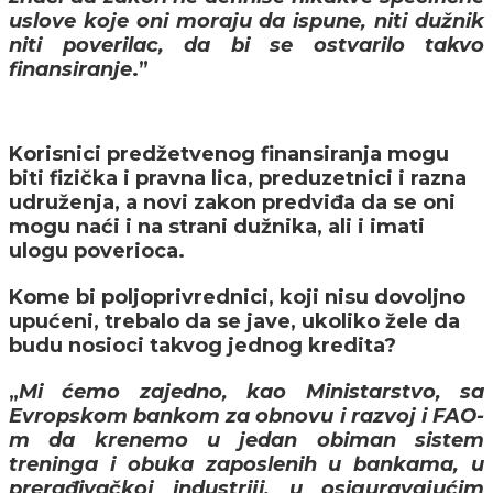
uslove koje oni moraju da ispune, niti dužnik
niti poverilac, da bi se ostvarilo takvo
finansiranje
.”
Korisnici predžetvenog finansiranja mogu
biti fizička i pravna lica, preduzetnici i razna
udruženja, a novi zakon predviđa da se oni
mogu naći i na strani dužnika, ali i imati
ulogu poverioca.
Kome bi poljoprivrednici, koji nisu dovoljno
upućeni, trebalo da se jave, ukoliko žele da
budu nosioci takvog jednog kredita?
„
Mi ćemo zajedno, kao Ministarstvo, sa
Evropskom bankom za obnovu i razvoj i FAO-
m da krenemo u jedan obiman sistem
treninga i obuka zaposlenih u bankama, u
prerađivačkoj industriji, u osiguravajućim