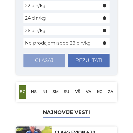
22 din/kg
24 din/kg
26 din/kg
Ne prodajem ispod 28 din/kg
GLASAJ
REZULTATI
BG
NS
NI
SM
SU
VŠ
VA
KG
ZA
NAJNOVIJE VESTI
CLAAS EVION 430