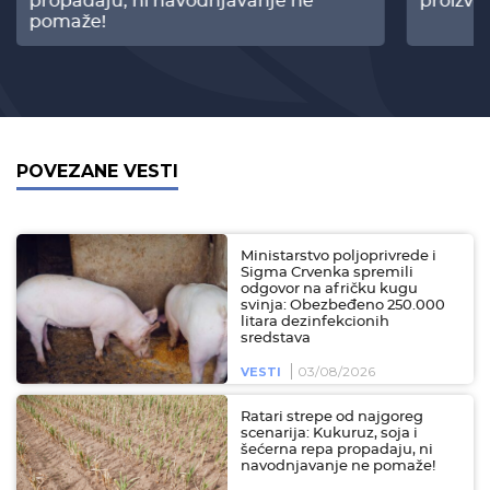
propadaju, ni navodnjavanje ne
proizvo
pomaže!
POVEZANE VESTI
Ministarstvo poljoprivrede i
Sigma Crvenka spremili
odgovor na afričku kugu
svinja: Obezbeđeno 250.000
litara dezinfekcionih
sredstava
03/08/2026
VESTI
Ratari strepe od najgoreg
scenarija: Kukuruz, soja i
šećerna repa propadaju, ni
navodnjavanje ne pomaže!