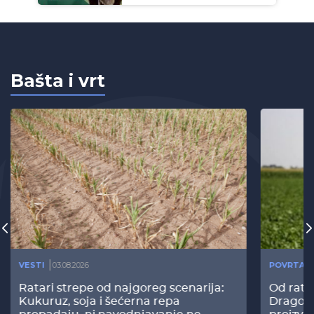
Bašta i vrt
VESTI
03.08.2026
POVRTAR
Ratari strepe od najgoreg scenarija:
Od rata
Kukuruz, soja i šećerna repa
Dragomi