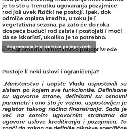
je to što u trenutku ugovaranja pozajmice
rod još uvek fizički ne postoji. Ipak, dok
odmiče otplata kredita, u toku je i
vegetativna sezona, pa zato će do roka
dospeća budući rod zaista i postojati i moći
da se iskoristi, ukoliko je to potrebno.
©Agromedia-Ministarstvo poljoprivrede
Postoje li neki uslovi i ograničenja?
„
Ministarstvo i uopšte Vlada uspostavili su
sistem po kojem sve funkcioniše. Definisane
su ugovorne strane, definisani su osnovni
parametri i ono što je važno, uspostavljen je
registar takvog načina finansiranja. Sada je
već na samim ugovornim stranama da
ugovore uslove kreditiranja i pozajmica. To
znači da zakon ne definiše nikakve specifične