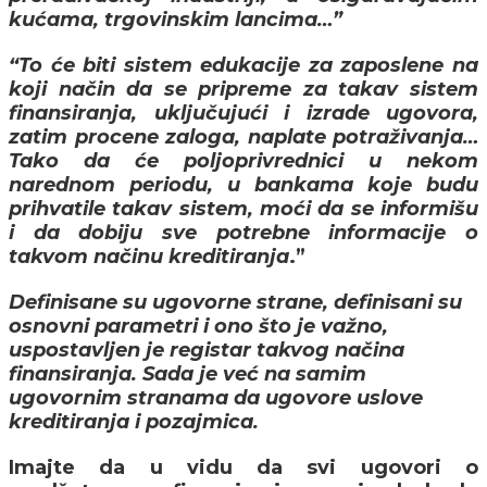
kućama, trgovinskim lancima…”
“To će biti sistem edukacije za zaposlene na
koji način da se pripreme za takav sistem
finansiranja, uključujući i izrade ugovora,
zatim procene zaloga, naplate potraživanja…
Tako da će poljoprivrednici u nekom
narednom periodu, u bankama koje budu
prihvatile takav sistem, moći da se informišu
i da dobiju sve potrebne informacije o
takvom načinu kreditiranja
.”
Definisane su ugovorne strane, definisani su
osnovni parametri i ono što je važno,
uspostavljen je registar takvog načina
finansiranja. Sada je već na samim
ugovornim stranama da ugovore uslove
kreditiranja i pozajmica.
Imajte da u vidu da svi ugovori o