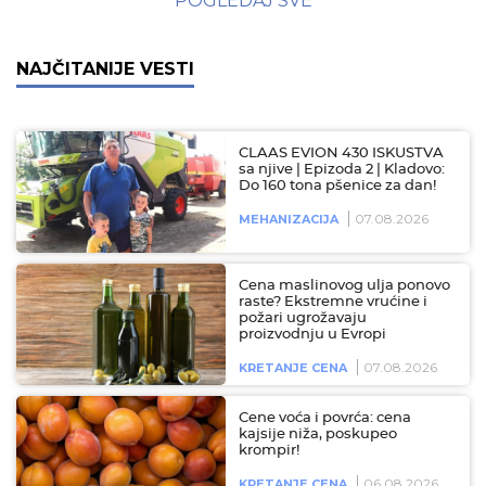
POGLEDAJ SVE
NAJČITANIJE VESTI
CLAAS EVION 430 ISKUSTVA
sa njive | Epizoda 2 | Kladovo:
Do 160 tona pšenice za dan!
07.08.2026
MEHANIZACIJA
Cena maslinovog ulja ponovo
raste? Ekstremne vrućine i
požari ugrožavaju
proizvodnju u Evropi
07.08.2026
KRETANJE CENA
Cene voća i povrća: cena
kajsije niža, poskupeo
krompir!
06.08.2026
KRETANJE CENA