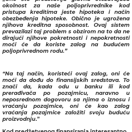
okolnost za naše poljoprivrednike kod
pristupa kreditima jeste hipoteka i način
obezbeđenja hipoteke. Obično je ugrožena
njihova kreditna sposobnost. Ovaj sistem
prevazilazi taj problem s obzirom na to da ne
dirajući njihove pokretnosti i nepokretnosti
moći će da koriste zalog na budućem
poljoprivrednom rodu.”
“Na taj način, koristeći ovaj zalog, oni će
moći da dođu do finansijskih sredstava. To
znači da, kada odu u banku ili kod
prerađivača po pozajmicu, naravno u
neposrednom dogovoru sa njima o iznosu i
vraćanju pozajmice, oni će kao zalog
vraćanja pozajmice založiti svoju buduću
proizvodnju
.”
Kod predžetvenog finansiranja interesantno