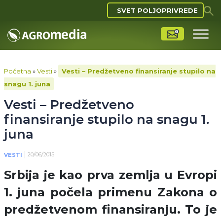
SVET POLJOPRIVREDE
Početna
»
Vesti
»
Vesti – Predžetveno finansiranje stupilo na
snagu 1. juna
Vesti – Predžetveno
finansiranje stupilo na snagu 1.
juna
20/06/2015
VESTI
Srbija je kao prva zemlja u Evropi
1. juna počela primenu Zakona o
predžetvenom finansiranju. To je