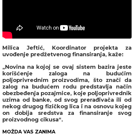
Milica Jeftić, Koordinator projekta za
uvođenje predžetvenog finansiranja, kaže:
„Novina na kojoj se ovaj sistem bazira jeste
korišćenje zaloga na budućim
poljoprivrednim proizvodima, što znači da
zalog na budućem rodu predstavlja način
obezbeđenja pozajmice, koje poljoprivrednik
uzima od banke, od svog prerađivača ili od
nekog drugog fizičkog lica i na osnovu kojeg
on dobija sredstva za finansiranje svog
proizvodnog cikusa“.
MOŽDA VAS ZANIMA