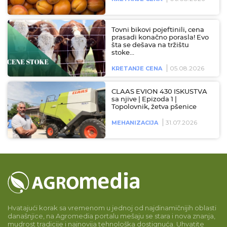
Tovni bikovi pojeftinili, cena
prasadi konačno porasla! Evo
šta se dešava na tržištu
stoke…
05.08.2026
KRETANJE CENA
CLAAS EVION 430 ISKUSTVA
sa njive | Epizoda 1 |
Topolovnik, žetva pšenice
31.07.2026
MEHANIZACIJA
Hvatajući korak sa vremenom u jednoj od najdinamičnijih oblasti
današnjice, na Agromedia portalu mešaju se stara i nova znanja,
mudrost tradicije i najnovija tehnološka dostignuća. Uhvatite