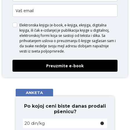
Elektronska knjiga (e-book, e-knjiga, eknjiga, digitalna
knjiga, ili čak e-izdanje) je publikacija knjige u digitalnoj,
elektronskoj formi koja se sastoji od teksta i slika. Sa
prihvatanjem uslova o
preuzimanju E-knjige
saglasan sam i
da svake nedelje svoju mejl adresu dobijam najvažnije
vesti iz sveta poljoprivrede.
Preuzmite e-book
ANKETA
Po kojoj ceni biste danas prodali
pšenicu?
20 din/kg