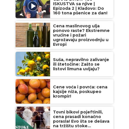
ISKUSTVA sa njive |
Epizoda 2 | Kladovo: Do
160 tona pšenice za dan!
Cena maslinovog ulja
ponovo raste? Ekstremne
vrućine i požari
ugrožavaju proizvodnju u
Evropi
Suša, nepravilno zalivanje
ili štetočine: Zašto se
listovi limuna uvijaju?
Cene voća i povrća: cena
kajsije niža, poskupeo
krompir!
Tovni bikovi pojeftinili,
cena prasadi konačno
porasla! Evo šta se dešava
na tržištu stoke...