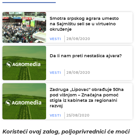
Smotra srpskog agrara umesto
na Sajmištu seli se u virtuelno
okruženje
28/08/2020
VESTI
Da li nam preti nestašica ajvara?
28/08/2020
VESTI
Zadruga „Lipovac“ obrađuje 50ha
pod višnjom – Značajna pomoć
stigla iz kabineta za regionalni
razvoj
25/08/2020
VESTI
Koristeći ovaj zalog, poljoprivrednici će moći