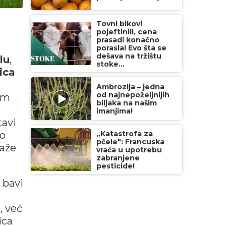
Tovni bikovi
pojeftinili, cena
prasadi konačno
porasla! Evo šta se
dešava na tržištu
lu
,
stoke...
ica
Ambrozija – jedna
od najnepoželjnijih
ram
biljaka na našim
imanjima!
tavi
mo
„Katastrofa za
pčele": Francuska
kaže
vraća u upotrebu
zabranjene
pesticide!
 bavi
, već
ica