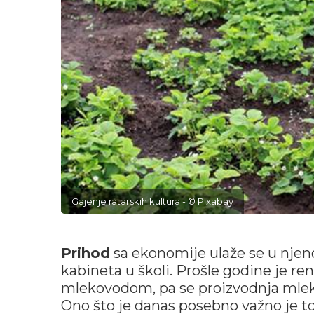
Gajenje ratarskih kultura - © Pixabay
Prihod
sa ekonomije ulaže se u nje
kabineta u školi. Prošle godine je re
mlekovodom, pa se proizvodnja mlek
Ono što je danas posebno važno je t