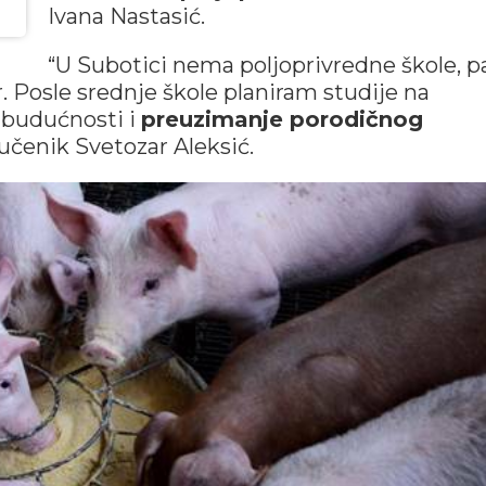
Ivana Nastasić.
“U Subotici nema poljoprivredne škole, pa
. Posle srednje škole planiram studije na
j budućnosti i
preuzimanje porodičnog
 učenik Svetozar Aleksić.