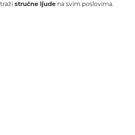
traži
stručne ljude
na svim poslovima.