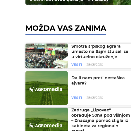
MOŽDA VAS ZANIMA
Smotra srpskog agrara
umesto na Sajmištu seli se
u virtuelno okruženje
VESTI
28/08/2020
Da li nam preti nestašica
ajvara?
VESTI
28/08/2020
Zadruga „Lipovac“
obrađuje 50ha pod višnjom
– Značajna pomoć stigla iz
kabineta za regionalni