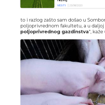
razvoj
VESTI
25/08/2020
to i razlog zašto sam došao u Sombor
poljoprivrednom fakultetu, a u daljo
poljoprivrednog gazdinstva
“, kaže