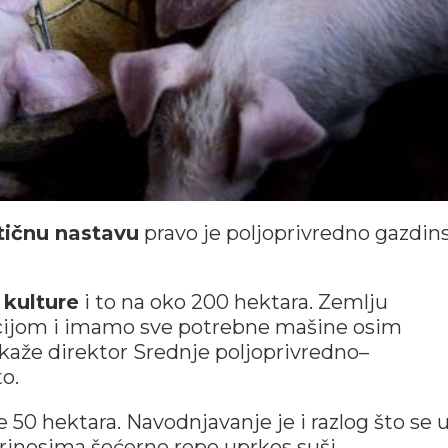
tičnu nastavu
pravo je poljoprivredno gazdins
 kulture
i to na oko 200 hektara. Zemlju
ijom i imamo sve potrebne mašine osim
kaže direktor Srednje poljoprivredno–
o.
e 50 hektara. Navodnjavanje je i razlog što se 
rinosima šećerne repe uprkos suši.