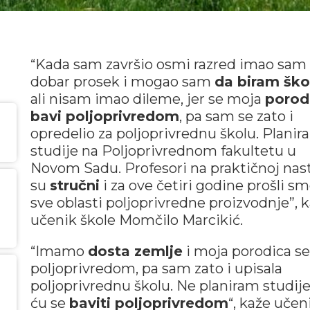
“Kada sam završio osmi razred imao sam
dobar prosek i mogao sam
da biram ško
ali nisam imao dileme, jer se moja
porod
bavi poljoprivredom
, pa sam se zato i
opredelio za poljoprivrednu školu. Plani
studije na Poljoprivrednom fakultetu u
Novom Sadu. Profesori na praktičnoj nas
su
stručni
i za ove četiri godine prošli s
sve oblasti poljoprivredne proizvodnje”, 
učenik škole Momčilo Marcikić.
“Imamo
dosta zemlje
i moja porodica se
poljoprivredom, pa sam zato i upisala
poljoprivrednu školu. Ne planiram studije
ću se
baviti poljoprivredom
“, kaže učen