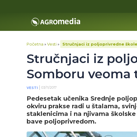
Početna
»
Vesti
»
Stručnjaci iz poljoprivredne ško
Stručnjaci iz polj
Somboru veoma t
03/11/2017
VESTI
Pedesetak učenika Srednje poljo
okviru prakse radi u štalama, svin
staklenicima i na njivama školske
bave poljoprivredom.