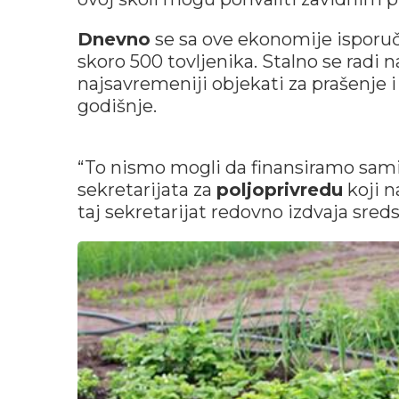
Dnevno
se sa ove ekonomije isporu
skoro 500 tovljenika. Stalno se radi 
najsavremeniji objekati za prašenje 
godišnje.
“To nismo mogli da finansiramo sami
sekretarijata za
poljoprivredu
koji n
taj sekretarijat redovno izdvaja sreds