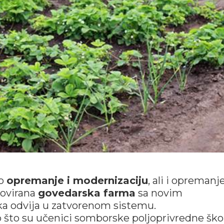
no
opremanje i modernizaciju
, ali i opremanj
novirana
govedarska farma
sa novim
a odvija u zatvorenom sistemu.
o što su učenici somborske poljoprivredne ško