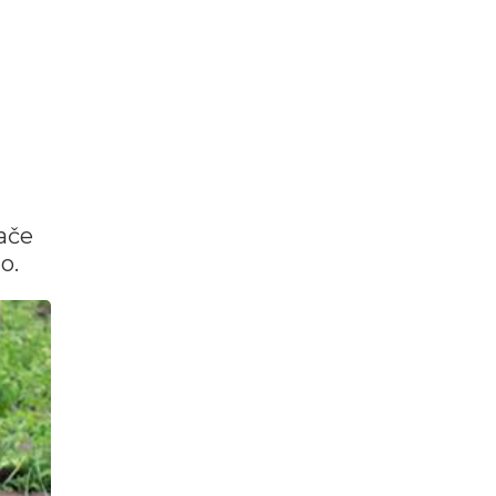
ače
o.