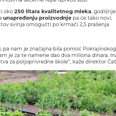
či oko
250 litara kvalitetnog mleka
, godišnje
na
unapređenju proizvodnje
pa će tako novi,
i tov svinja omogućti po krmači 2,5 prašenja
, pa nam je značajna bila pomoć Pokrajinskog
am je za te namene dao dva miliona dinara. In
tva za poljoprivredne škole”, kaže direktor Ćat