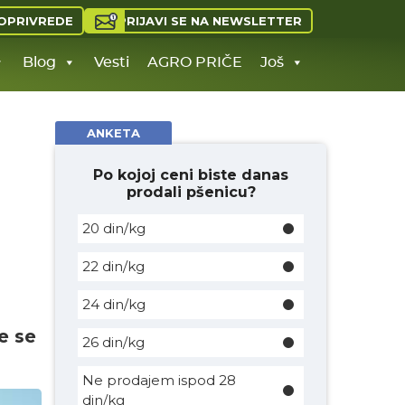
PRIJAVI SE NA NEWSLETTER
OPRIVREDE
Blog
Vesti
AGRO PRIČE
Još
ANKETA
Po kojoj ceni biste danas
prodali pšenicu?
20 din/kg
22 din/kg
24 din/kg
e se
26 din/kg
Ne prodajem ispod 28
din/kg