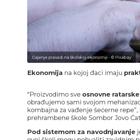
Gajenje prasadi na školskoj ekonomiji - © Pixabay
Ekonomija
na kojoj đaci imaju
prak
“Proizvodimo sve
osnovne ratarske
obrađujemo sami svojom mehanizac
kombajna za vađenje šećerne repe”, 
prehrambene škole Sombor Jovo Ćat
Pod sistemom za navodnjavanje
j
ovoj školi mogu pohvaliti zavidnim p