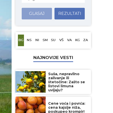
GLASAJ
REZULTATI
BG
NS
NI
SM
SU
VŠ
VA
KG
ZA
NAJNOVIJE VESTI
Suša, nepravilno
zalivanje ili
štetočine: Zašto se
listovi limuna
uvijaju?
Cene voća i povrća:
cena kajsije niža,
poskupeo krompir!