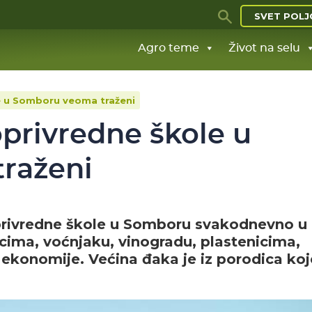
SVET POLJ
Agro teme
Život na selu
le u Somboru veoma traženi
oprivredne škole u
raženi
privredne škole u Somboru svakodnevno u
jcima, voćnjaku, vinogradu, plastenicima,
 ekonomije. Većina đaka je iz porodica koj