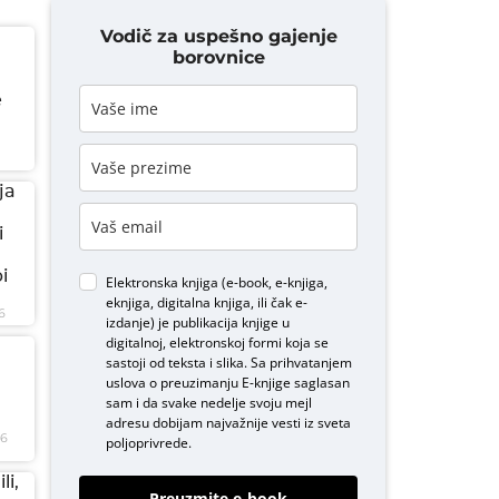
Vodič za uspešno gajenje
borovnice
e
ja
i
i
Elektronska knjiga (e-book, e-knjiga,
eknjiga, digitalna knjiga, ili čak e-
6
izdanje) je publikacija knjige u
digitalnoj, elektronskoj formi koja se
sastoji od teksta i slika. Sa prihvatanjem
uslova o
preuzimanju E-knjige
saglasan
sam i da svake nedelje svoju mejl
adresu dobijam najvažnije vesti iz sveta
26
poljoprivrede.
li,
Preuzmite e-book