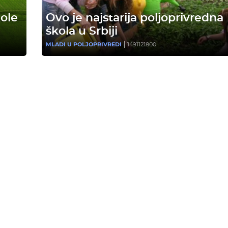
kole
Ovo je najstarija poljoprivredna
škola u Srbiji
MLADI U POLJOPRIVREDI
1491121800