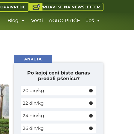
PRIJAVI SE NA NEWSLETTER
JOPRIVREDE
Blog
Vesti
AGRO PRIČE
Još
ANKETA
Po kojoj ceni biste danas
prodali pšenicu?
20 din/kg
22 din/kg
24 din/kg
26 din/kg