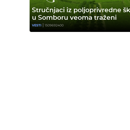
Stručnjaci iz poljoprivredne š
u Somboru veoma traženi
VESTI
1509692400