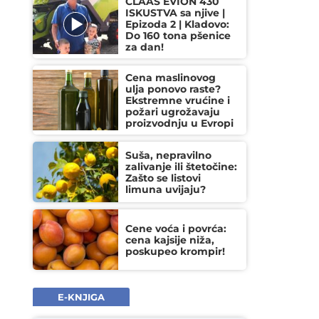
CLAAS EVION 430
ISKUSTVA sa njive |
Epizoda 2 | Kladovo:
Do 160 tona pšenice
za dan!
Cena maslinovog
ulja ponovo raste?
Ekstremne vrućine i
požari ugrožavaju
proizvodnju u Evropi
Suša, nepravilno
zalivanje ili štetočine:
Zašto se listovi
limuna uvijaju?
Cene voća i povrća:
cena kajsije niža,
poskupeo krompir!
E-KNJIGA