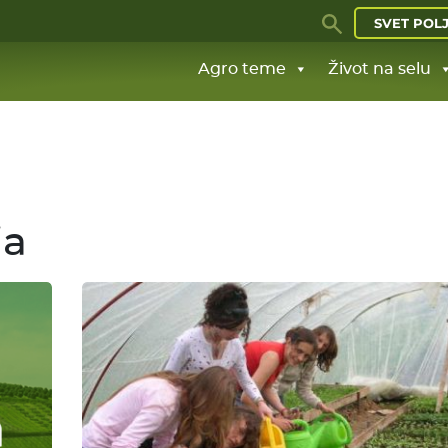
SVET POL
Agro teme
Život na selu
ja