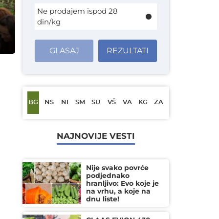
Ne prodajem ispod 28
din/kg
GLASAJ
REZULTATI
BG
NS
NI
SM
SU
VŠ
VA
KG
ZA
NAJNOVIJE VESTI
Nije svako povrće
podjednako
hranljivo: Evo koje je
na vrhu, a koje na
dnu liste!