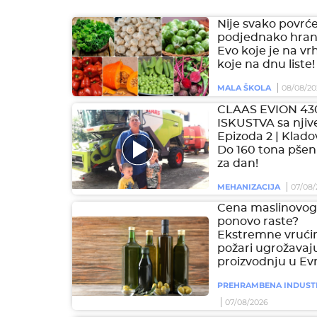
Nije svako povrć
podjednako hranl
Evo koje je na vr
koje na dnu liste!
MALA ŠKOLA
08/08/20
CLAAS EVION 43
ISKUSTVA sa njive
Epizoda 2 | Klado
Do 160 tona pšen
za dan!
MEHANIZACIJA
07/08/
Cena maslinovog 
ponovo raste?
Ekstremne vrućin
požari ugrožavaj
proizvodnju u Ev
PREHRAMBENA INDUST
07/08/2026