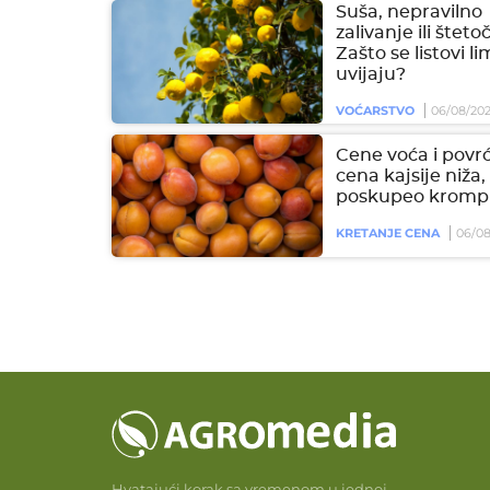
Suša, nepravilno
zalivanje ili šteto
Zašto se listovi l
uvijaju?
VOĆARSTVO
06/08/20
Cene voća i povrć
cena kajsije niža,
poskupeo krompi
KRETANJE CENA
06/08
Hvatajući korak sa vremenom u jednoj