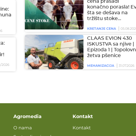
cena prasadi
konačno porasla! E
čine:
šta se dešava na
imuna
tržištu stoke…
KRETANJE CENA
05.08.202
26
CLAAS EVION 430
a:
ISKUSTVA sa njive |
Epizoda 1 | Topolovn
r!
žetva pšenice
/2026
MEHANIZACIJA
31.07.2026
Agromedia
Kontakt
O nama
Kontakt