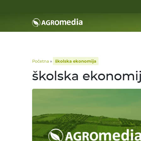
Početna
»
školska ekonomija
školska ekonomi