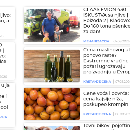
CLAAS EVION 430
e
ISKUSTVA sa njive |
jivo:
Epizoda 2 | Kladovo:
hu, a
Do 160 tona pšenic
za dan!
26
MEHANIZACIJA
07.08.2026
0
Cena maslinovog ul
 |
ponovo raste?
vo:
Ekstremne vrućine 
ice
požari ugrožavaju
proizvodnju u Evrop
2026
KRETANJE CENA
07.08.202
ulja
Cene voća i povrća:
e i
cena kajsije niža,
u
poskupeo krompir!
ropi
KRETANJE CENA
06.08.20
RIJA
Tovni bikovi pojeftini