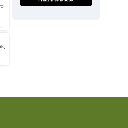
vo
6
ik,