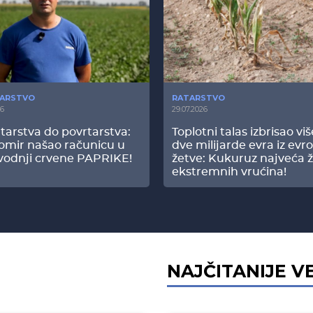
ARSTVO
RATARSTVO
26
29.07.2026
tarstva do povrtarstva:
Toplotni talas izbrisao vi
omir našao računicu u
dve milijarde evra iz evr
vodnji crvene PAPRIKE!
žetve: Kukuruz najveća ž
ekstremnih vrućina!
NAJČITANIJE V