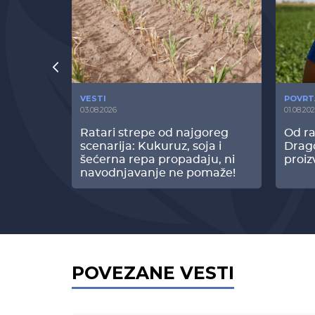
VESTI
POVRT
03.08.2026
01.08.20
radi
Ratari strepe od najgoreg
Od ra
z Biofor
scenarija: Kukuruz, soja i
Drag
ltata!
šećerna repa propadaju, ni
proiz
navodnjavanje ne pomaže!
POVEZANE VESTI