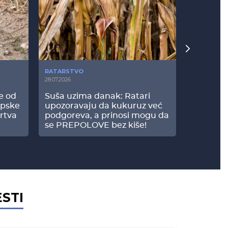
RATARSTVO
POVRTARS
28.07.2026
25.07.2026
še od
Suša uzima danak: Ratari
Komšije 
opske
upozoravaju da kukuruz već
paprici: 
rtva
podgoreva, a prinosi mogu da
došao do
se PREPOLOVE bez kiše!
ESTI