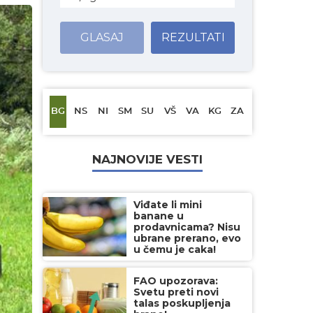
GLASAJ
REZULTATI
BG
NS
NI
SM
SU
VŠ
VA
KG
ZA
NAJNOVIJE VESTI
Viđate li mini
banane u
prodavnicama? Nisu
ubrane prerano, evo
u čemu je caka!
FAO upozorava:
Svetu preti novi
talas poskupljenja