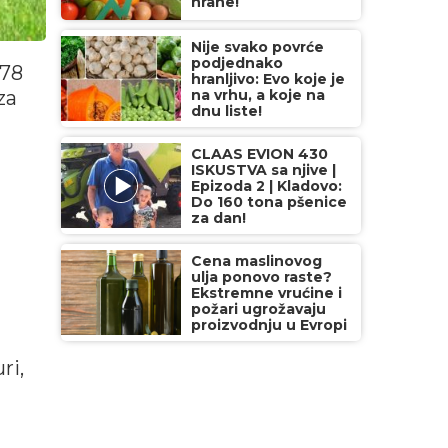
hrane!
Nije svako povrće
podjednako
,78
hranljivo: Evo koje je
za
na vrhu, a koje na
dnu liste!
CLAAS EVION 430
ISKUSTVA sa njive |
Epizoda 2 | Kladovo:
Do 160 tona pšenice
za dan!
Cena maslinovog
ulja ponovo raste?
Ekstremne vrućine i
požari ugrožavaju
proizvodnju u Evropi
ri,