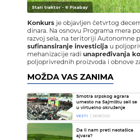
Stari traktor - © Pixabay
Konkurs
je objavljen četvrtog decem
dinara. Na osnovu Programa mera pod
razvoj sela, na teritoriji Autonomne p
sufinansiranje investicija
u poljopr
mehanizacije radi
unapređivanja k
poljoprivrednih proizvoda i obnove z
MOŽDA VAS ZANIMA
Smotra srpskog agrara
umesto na Sajmištu seli se
u virtuelno okruženje
VESTI
28/08/2020
Da li nam preti nestašica
ajvara?