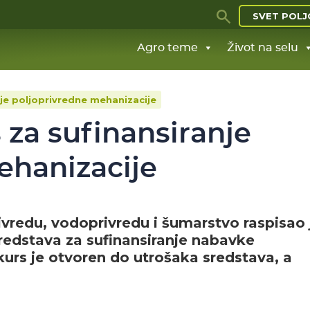
SVET POLJ
Agro teme
Život na selu
je poljoprivredne mehanizacije
 za sufinansiranje
ehanizacije
rivredu, vodoprivredu i šumarstvo raspisao 
redstava za sufinansiranje nabavke
urs je otvoren do utrošaka sredstava, a