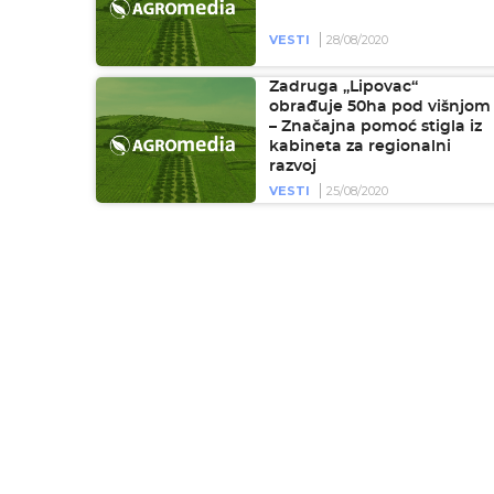
VESTI
28/08/2020
Zadruga „Lipovac“
obrađuje 50ha pod višnjom
– Značajna pomoć stigla iz
kabineta za regionalni
razvoj
VESTI
25/08/2020