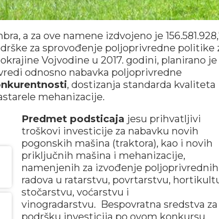
bra, a za ove namene izdvojeno je 156.581.928
rške za sprovođenje poljoprivredne politike 
okrajine Vojvodine u 2017. godini, planirano je
ivredi odnosno nabavka poljoprivredne
onkurentnosti
, dostizanja standarda kvaliteta
astarele mehanizacije.
Predmet podsticaja
jesu prihvatljivi
troškovi investicije za nabavku novih
pogonskih mašina (traktora), kao i novih
priključnih mašina i mehanizacije,
namenjenih za izvođenje poljoprivrednih
radova u ratarstvu, povrtarstvu, hortikultu
stočarstvu, voćarstvu i
vinogradarstvu. Bespovratna sredstva za
podršku investicija po ovom konkursu