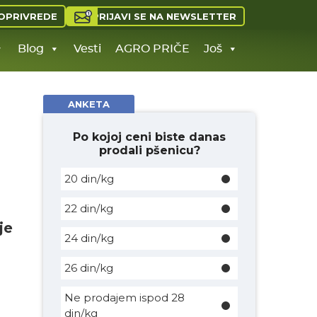
PRIJAVI SE NA NEWSLETTER
OPRIVREDE
Blog
Vesti
AGRO PRIČE
Još
ANKETA
Po kojoj ceni biste danas
prodali pšenicu?
20 din/kg
22 din/kg
je
24 din/kg
26 din/kg
Ne prodajem ispod 28
din/kg