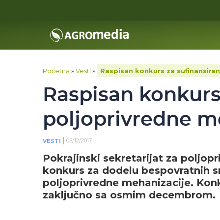
Početna
»
Vesti
»
Raspisan konkurs za sufinansiran
Raspisan konkurs
poljoprivredne m
05/12/2017
VESTI
Pokrajinski sekretarijat za poljop
konkurs za dodelu bespovratnih s
poljoprivredne mehanizacije. Konk
zaključno sa osmim decembrom.