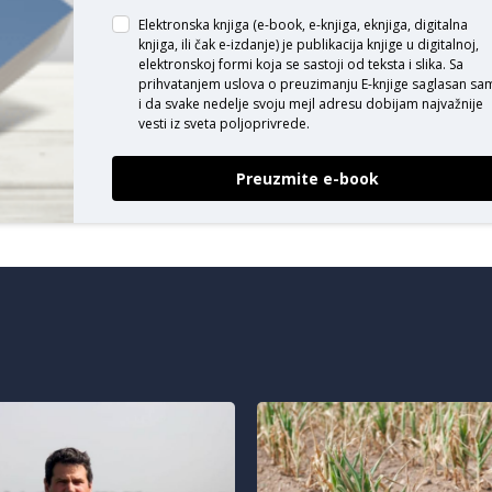
Elektronska knjiga (e-book, e-knjiga, eknjiga, digitalna
knjiga, ili čak e-izdanje) je publikacija knjige u digitalnoj,
elektronskoj formi koja se sastoji od teksta i slika. Sa
prihvatanjem uslova o
preuzimanju E-knjige
saglasan sa
i da svake nedelje svoju mejl adresu dobijam najvažnije
vesti iz sveta poljoprivrede.
Preuzmite e-book