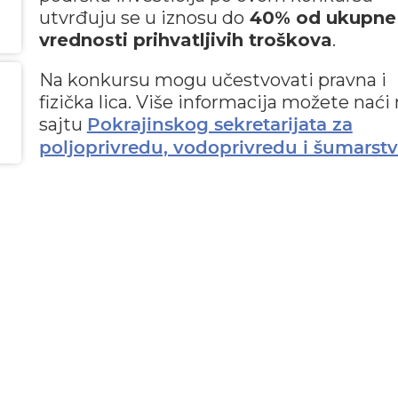
utvrđuju se u iznosu do
40% od ukupne
vrednosti prihvatljivih troškova
.
Na konkursu mogu učestvovati pravna i
fizička lica. Više informacija možete naći
sajtu
Pokrajinskog sekretarijata za
poljoprivredu, vodoprivredu i šumarstv