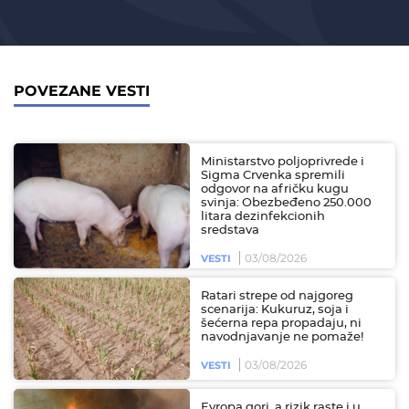
POVEZANE VESTI
Ministarstvo poljoprivrede i
Sigma Crvenka spremili
odgovor na afričku kugu
svinja: Obezbeđeno 250.000
litara dezinfekcionih
sredstava
03/08/2026
VESTI
Ratari strepe od najgoreg
scenarija: Kukuruz, soja i
šećerna repa propadaju, ni
navodnjavanje ne pomaže!
03/08/2026
VESTI
Evropa gori, a rizik raste i u