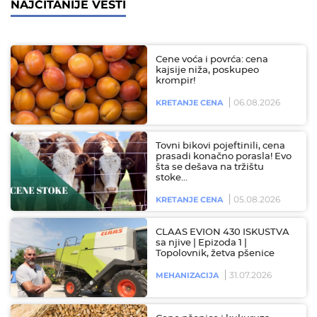
NAJČITANIJE VESTI
Cene voća i povrća: cena
kajsije niža, poskupeo
krompir!
06.08.2026
KRETANJE CENA
Tovni bikovi pojeftinili, cena
prasadi konačno porasla! Evo
šta se dešava na tržištu
stoke…
05.08.2026
KRETANJE CENA
CLAAS EVION 430 ISKUSTVA
sa njive | Epizoda 1 |
Topolovnik, žetva pšenice
31.07.2026
MEHANIZACIJA