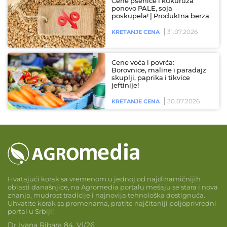
Cene pšenice i kukuruza
ponovo PALE, soja
poskupela! | Produktna berza
31.07.2026
KRETANJE CENA
Cene voća i povrća:
Borovnice, maline i paradajz
skuplji, paprika i tikvice
jeftinije!
30.07.2026
KRETANJE CENA
Hvatajući korak sa vremenom u jednoj od najdinamičnijih
oblasti današnjice, na Agromedia portalu mešaju se stara i nova
znanja, mudrost tradicije i najnovija tehnološka dostignuća.
Uhvatite korak sa promenama, pratite najčitaniji poljoprivredni
portal u Srbiji!
Dr Ivana Ribara 84, VI/26