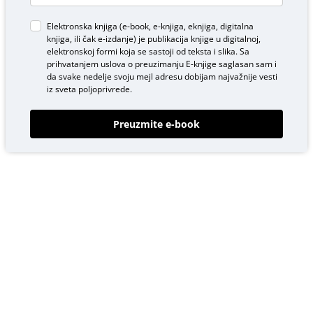
Elektronska knjiga (e-book, e-knjiga, eknjiga, digitalna
knjiga, ili čak e-izdanje) je publikacija knjige u digitalnoj,
elektronskoj formi koja se sastoji od teksta i slika. Sa
prihvatanjem uslova o
preuzimanju E-knjige
saglasan sam i
da svake nedelje svoju mejl adresu dobijam najvažnije vesti
iz sveta poljoprivrede.
Preuzmite e-book