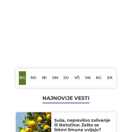
BG
NS
NI
SM
SU
VŠ
VA
KG
ZA
NAJNOVIJE VESTI
Suša, nepravilno zalivanje
ili štetočine: Zašto se
listovi limuna uvijaju?