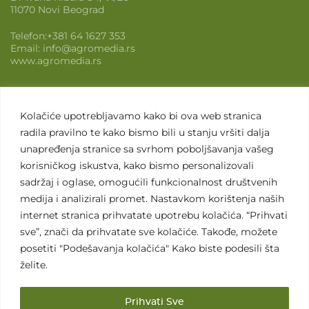
11070 Novi Beograd
Telefon:
+381 64 1627 353
Email:
info@agromedia.rs
www.agromedia.rs
Agromedia
Kolačiće upotrebljavamo kako bi ova web stranica
O nama
radila pravilno te kako bismo bili u stanju vršiti dalja
Svet poljoprivrede
unapređenja stranice sa svrhom poboljšavanja vašeg
korisničkog iskustva, kako bismo personalizovali
Marketing usluge
sadržaj i oglase, omogućili funkcionalnost društvenih
Tražimo saradnike
medija i analizirali promet. Nastavkom korištenja naših
internet stranica prihvatate upotrebu kolačića. “Prihvati
Kontakt
sve”, znači da prihvatate sve kolačiće. Takođe, možete
posetiti "Podešavanja kolačića" Kako biste podesili šta
Kontakt
želite.
×
Prihvati Sve