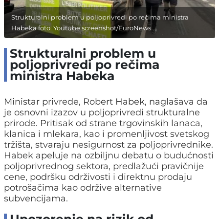
Strukturalni problem u poljoprivredi po rečima ministra
Habeka foto: Youtube screenshot/EuroNews
Strukturalni problem u
poljoprivredi po rečima
ministra Habeka
Ministar privrede, Robert Habek, naglašava da
je osnovni izazov u poljoprivredi strukturalne
prirode. Pritisak od strane trgovinskih lanaca,
klanica i mlekara, kao i promenljivost svetskog
tržišta, stvaraju nesigurnost za poljoprivrednike.
Habek apeluje na ozbiljnu debatu o budućnosti
poljoprivrednog sektora, predlažući pravičnije
cene, podršku održivosti i direktnu prodaju
potrošačima kao održive alternative
subvencijama.
Upozorenje na rizik od