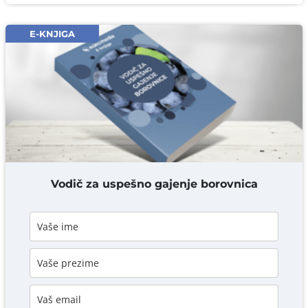
Email* obavezno
E-KNJIGA
Komentar* obavezno
DODAJ KOMENTAR
Vodič za uspešno gajenje borovnica