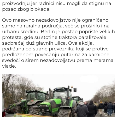
proizvodnju jer radnici nisu mogli da stignu na
posao zbog blokada.
Ovo masovno nezadovoljstvo nije ograničeno
samo na ruralna područja, već se proširilo i na
urbanu sredinu. Berlin je postao poprište velikih
protesta, gde su stotine traktora paralizovale
saobraćaj duž glavnih ulica. Ova akcija,
podržana od strane prevoznika koji se protive
predloženom povećanju putarina za kamione,
svedoči o širem nezadovoljstvu prema merama
vlade.