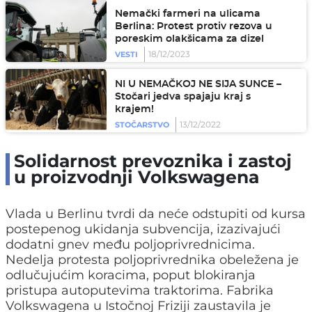
Nemački farmeri na ulicama
Berlina: Protest protiv rezova u
poreskim olakšicama za dizel
18/12/2023
VESTI
NI U NEMAČKOJ NE SIJA SUNCE –
Stočari jedva spajaju kraj s
krajem!
13/12/2022
STOČARSTVO
Solidarnost prevoznika i zastoj
u proizvodnji Volkswagena
Vlada u Berlinu tvrdi da neće odstupiti od kursa
postepenog ukidanja subvencija, izazivajući
dodatni gnev među poljoprivrednicima.
Nedelja protesta poljoprivrednika obeležena je
odlučujućim koracima, poput blokiranja
pristupa autoputevima traktorima. Fabrika
Volkswagena u Istočnoj Friziji zaustavila je