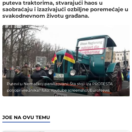
puteva traktorima, stvarajući haos u
saobraćaju i izazivajući ozbiljne poremećaje u
svakodnevnom životu građana.
Putevi u Nemačkoj paralizovani: Šta stoji iza PROTESTA
poljoprivrednika? foto: Youtube screenshot/EuroNews
JOE NA OVU TEMU