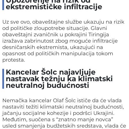
ekstremističke infiltracije
Uz sve ovo, obaveštajne službe ukazuju na rizik
od političke zloupotrebe situacije. Glavni
obaveštajni zvaničnik u pokrajini Tiringija
izražava zabrinutost zbog moguće infiltracije
desničarskih ekstremista, ukazujući na
opasnost od političkih manipulacija tokom
protesta.
Kancelar Šolc najavljuje
nastavak težnju ka klimatski
neutralnoj budućnosti
Nemačka kancelar Olaf Šolc ističe da će vlada
nastaviti težiti klimatski neutralnoj budućnosti,
jačanju socijalne kohezije i podršci Ukrajini.
Međutim, suočena s “znatno manje novca”
usled smanjenja budžetskih sredstava, vlada će