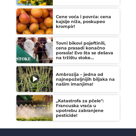
Cene voća i povrća: cena
kajsije niža, poskupeo
krompir!
Tovni bikovi pojeftinili,
cena prasadi konačno
porasla! Evo šta se dešava
na tržištu stoke...
Ambrozija – jedna od
najnepoželjnijih biljaka na
našim imanjima!
„Katastrofa za pčele":
Francuska vraća u
upotrebu zabranjene
pesticide!