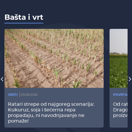
Bašta i vrt
VESTI
03.08.2026
POVRTARS
Ratari strepe od najgoreg scenarija:
Od rata
Kukuruz, soja i šećerna repa
Dragomi
propadaju, ni navodnjavanje ne
proizvo
pomaže!