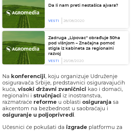
Da li nam preti nestašica ajvara?
28/08/2020
VESTI
Zadruga „Lipovac“ obrađuje 50ha
pod višnjom – Značajna pomoć
stigla iz kabineta za regionalni
razvoj
25/08/2020
VESTI
Na
konferenciji
, koju organizuje Udruženje
osiguravača Srbije, predstavnici osiguravajućih
kuća,
visoki državni zvaničnici
kao i domaći,
regionalni i
stručnjaci
iz inostranstva,
razmatraće
reforme
u oblasti
osiguranja
sa
akcentom na bezbednost u saobraćaju i
osiguranje u poljoprivredi
.
Učesnici će pokušati da
izgrade
platformu za