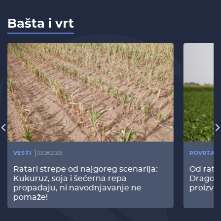
Bašta i vrt
VESTI
03.08.2026
POVRTAR
Ratari strepe od najgoreg scenarija:
Od rata
Kukuruz, soja i šećerna repa
Dragomi
propadaju, ni navodnjavanje ne
proizvo
pomaže!