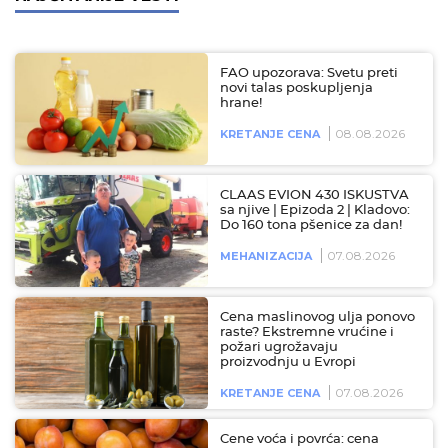
FAO upozorava: Svetu preti
novi talas poskupljenja
hrane!
08.08.2026
KRETANJE CENA
CLAAS EVION 430 ISKUSTVA
sa njive | Epizoda 2 | Kladovo:
Do 160 tona pšenice za dan!
07.08.2026
MEHANIZACIJA
Cena maslinovog ulja ponovo
raste? Ekstremne vrućine i
požari ugrožavaju
proizvodnju u Evropi
07.08.2026
KRETANJE CENA
Cene voća i povrća: cena