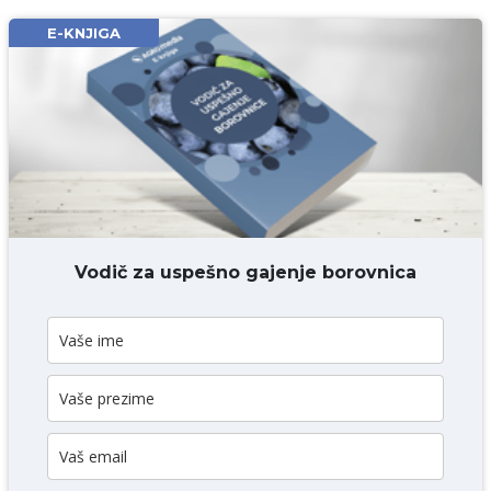
Email* obavezno
E-KNJIGA
Komentar* obavezno
DODAJ KOMENTAR
Vodič za uspešno gajenje borovnica