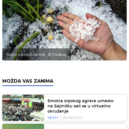
Štete u poljoprivredi - © Pixabay
MOŽDA VAS ZANIMA
Smotra srpskog agrara umesto
na Sajmištu seli se u virtuelno
okruženje
28/08/2020
VESTI