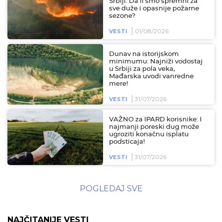
Srbiji: Da li smo spremni za
sve duže i opasnije požarne
sezone?
01/08/2026
VESTI
Dunav na istorijskom
minimumu: Najniži vodostaj
u Srbiji za pola veka,
Mađarska uvodi vanredne
mere!
31/07/2026
VESTI
VAŽNO za IPARD korisnike: I
najmanji poreski dug može
ugroziti konačnu isplatu
podsticaja!
31/07/2026
VESTI
POGLEDAJ SVE
NAJČITANIJE VESTI