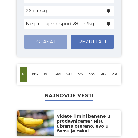
26 din/kg
Ne prodajem ispod 28 din/kg
GLASAJ
REZULTATI
BG
NS
NI
SM
SU
VŠ
VA
KG
ZA
NAJNOVIJE VESTI
Viđate li mini banane u
prodavnicama? Nisu
ubrane prerano, evo u
čemu je caka!