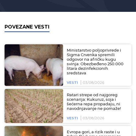
POVEZANE VESTI
Ministarstvo poljoprivrede i
Sigma Crvenka spremili
odgovor na afričku kugu
svinja: Obezbeđeno 250.000
litara dezinfekcionih
sredstava
03/08/2026
VESTI
Ratari strepe od najgoreg
scenarija: Kukuruz, soja i
šećerna repa propadaju, ni
navodnjavanje ne pomaže!
03/08/2026
VESTI
Evropa gori, a rizik raste i u