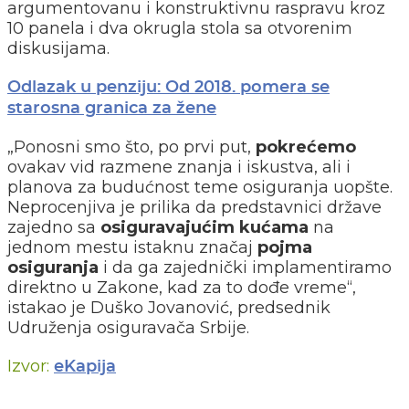
argumentovanu i konstruktivnu raspravu kroz
10 panela i dva okrugla stola sa otvorenim
diskusijama.
Odlazak u penziju: Od 2018. pomera se
starosna granica za žene
„Ponosni smo što, po prvi put,
pokrećemo
ovakav vid razmene znanja i iskustva, ali i
planova za budućnost teme osiguranja uopšte.
Neprocenjiva je prilika da predstavnici države
zajedno sa
osiguravajućim kućama
na
jednom mestu istaknu značaj
pojma
osiguranja
i da ga zajednički implamentiramo
direktno u Zakone, kad za to dođe vreme“,
istakao je Duško Jovanović, predsednik
Udruženja osiguravača Srbije.
Izvor:
eKapija