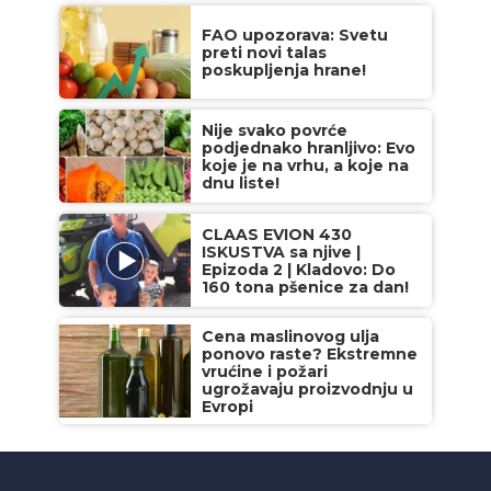
FAO upozorava: Svetu
preti novi talas
poskupljenja hrane!
Nije svako povrće
podjednako hranljivo: Evo
koje je na vrhu, a koje na
dnu liste!
CLAAS EVION 430
ISKUSTVA sa njive |
Epizoda 2 | Kladovo: Do
160 tona pšenice za dan!
Cena maslinovog ulja
ponovo raste? Ekstremne
vrućine i požari
ugrožavaju proizvodnju u
Evropi