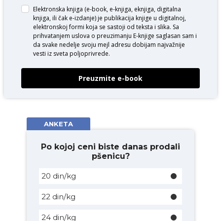
Elektronska knjiga (e-book, e-knjiga, eknjiga, digitalna
knjiga, ili čak e-izdanje) je publikacija knjige u digitalnoj,
elektronskoj formi koja se sastoji od teksta i slika. Sa
prihvatanjem uslova o
preuzimanju E-knjige
saglasan sam i
da svake nedelje svoju mejl adresu dobijam najvažnije
vesti iz sveta poljoprivrede.
Preuzmite e-book
ANKETA
Po kojoj ceni biste danas prodali
pšenicu?
20 din/kg
22 din/kg
24 din/kg