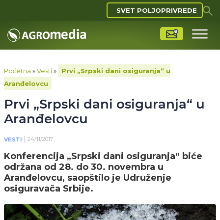
SVET POLJOPRIVREDE
Početna
»
Vesti
»
Prvi „Srpski dani osiguranja“ u
Aranđelovcu
Prvi „Srpski dani osiguranja“ u
Aranđelovcu
24/11/2017
VESTI
Konferencija „Srpski dani osiguranja“ biće
održana od 28. do 30. novembra u
Aranđelovcu, saopštilo je Udruženje
osiguravača Srbije.