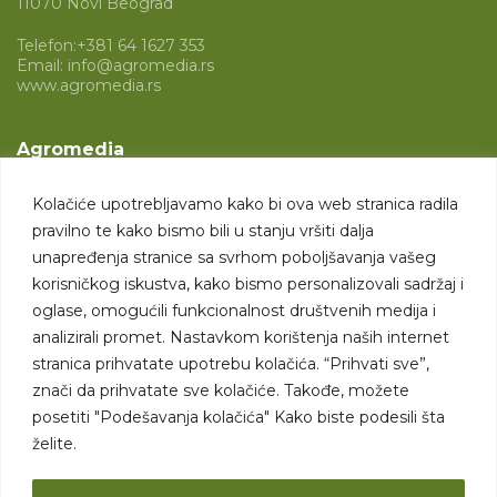
11070 Novi Beograd
Telefon:
+381 64 1627 353
Email:
info@agromedia.rs
www.agromedia.rs
Agromedia
O nama
Kolačiće upotrebljavamo kako bi ova web stranica radila
Svet poljoprivrede
pravilno te kako bismo bili u stanju vršiti dalja
Marketing usluge
unapređenja stranice sa svrhom poboljšavanja vašeg
korisničkog iskustva, kako bismo personalizovali sadržaj i
Tražimo saradnike
oglase, omogućili funkcionalnost društvenih medija i
analizirali promet. Nastavkom korištenja naših internet
Kontakt
stranica prihvatate upotrebu kolačića. “Prihvati sve”,
znači da prihvatate sve kolačiće. Takođe, možete
Kontakt
posetiti "Podešavanja kolačića" Kako biste podesili šta
želite.