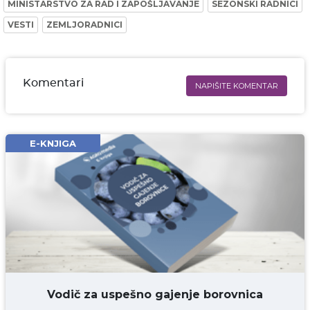
MINISTARSTVO ZA RAD I ZAPOŠLJAVANJE
SEZONSKI RADNICI
VESTI
ZEMLJORADNICI
Komentari
NAPIŠITE KOMENTAR
Ime i prezime* obavezno
Email* obavezno
E-KNJIGA
Komentar* obavezno
DODAJ KOMENTAR
Vodič za uspešno gajenje borovnica