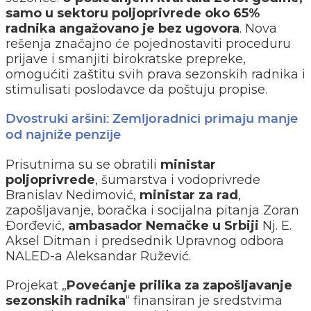
samo u sektoru poljoprivrede oko 65%
radnika angažovano je bez ugovora
. Nova
rešenja značajno će pojednostaviti proceduru
prijave i smanjiti birokratske prepreke,
omogućiti zaštitu svih prava sezonskih radnika i
stimulisati poslodavce da poštuju propise.
Dvostruki aršini: Zemljoradnici primaju manje
od najniže penzije
Prisutnima su se obratili
ministar
poljoprivrede
, šumarstva i vodoprivrede
Branislav Nedimović,
ministar za rad
,
zapošljavanje, boračka i socijalna pitanja Zoran
Đorđević,
ambasador Nemačke u Srbiji
Nj. E.
Aksel Ditman i predsednik Upravnog odbora
NALED-a Aleksandar Ružević.
Projekat „
Povećanje prilika za zapošljavanje
sezonskih radnika
“ finansiran je sredstvima