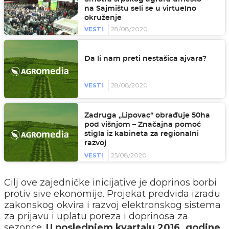
na Sajmištu seli se u virtuelno
okruženje
28/08/2020
VESTI
Da li nam preti nestašica ajvara?
28/08/2020
VESTI
Zadruga „Lipovac“ obrađuje 50ha
pod višnjom – Značajna pomoć
stigla iz kabineta za regionalni
razvoj
25/08/2020
VESTI
Cilj ove zajedničke inicijative je doprinos borbi
protiv sive ekonomije. Projekat predviđa izradu
zakonskog okvira i razvoj elektronskog sistema
za prijavu i uplatu poreza i doprinosa za
sezonce.
U poslednjem kvartalu 2016. godine,