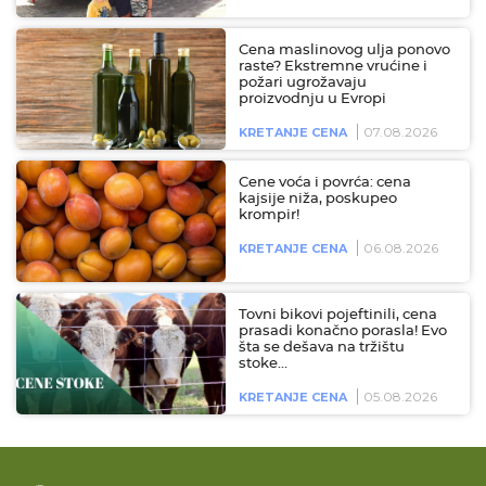
Cena maslinovog ulja ponovo
raste? Ekstremne vrućine i
požari ugrožavaju
proizvodnju u Evropi
07.08.2026
KRETANJE CENA
Cene voća i povrća: cena
kajsije niža, poskupeo
krompir!
06.08.2026
KRETANJE CENA
Tovni bikovi pojeftinili, cena
prasadi konačno porasla! Evo
šta se dešava na tržištu
stoke…
05.08.2026
KRETANJE CENA