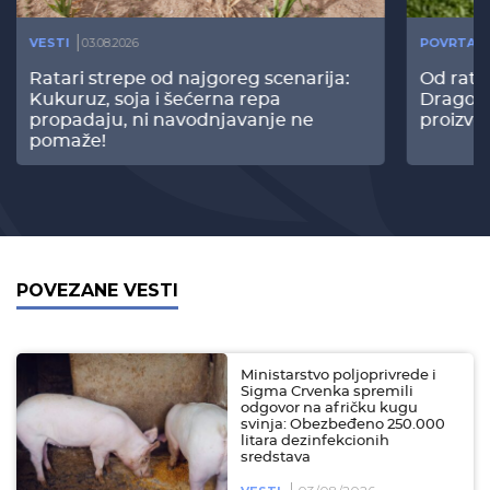
VESTI
03.08.2026
POVRTAR
Ratari strepe od najgoreg scenarija:
Od rata
Kukuruz, soja i šećerna repa
Dragomi
propadaju, ni navodnjavanje ne
proizvo
pomaže!
POVEZANE VESTI
Ministarstvo poljoprivrede i
Sigma Crvenka spremili
odgovor na afričku kugu
svinja: Obezbeđeno 250.000
litara dezinfekcionih
sredstava