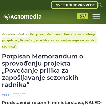
SVET POLJOPRIVREDE
Početna
»
Vesti
»
Potpisan Memorandum o sprovođenju
projekta „Povećanje prilika za zapošljavanje sezonskih
radnika“
Potpisan Memorandum o
sprovođenju projekta
„Povećanje prilika za
zapošljavanje sezonskih
radnika“
17/08/2017
VESTI
Predstavnici resornih ministarstava, NALED-