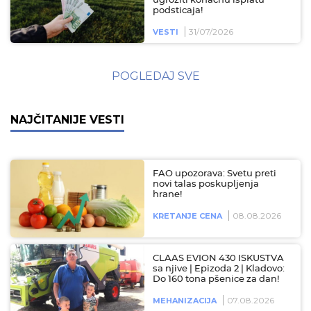
ugroziti konačnu isplatu
podsticaja!
31/07/2026
VESTI
POGLEDAJ SVE
NAJČITANIJE VESTI
FAO upozorava: Svetu preti
novi talas poskupljenja
hrane!
08.08.2026
KRETANJE CENA
CLAAS EVION 430 ISKUSTVA
sa njive | Epizoda 2 | Kladovo:
Do 160 tona pšenice za dan!
07.08.2026
MEHANIZACIJA