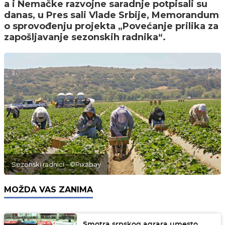
a i Nemačke razvojne saradnje potpisali su
danas, u Pres sali Vlade Srbije, Memorandum
o sprovođenju projekta „Povećanje prilika za
zapošljavanje sezonskih radnika“.
Sezonski radnici - ©Pixabay
MOŽDA VAS ZANIMA
Smotra srpskog agrara umesto