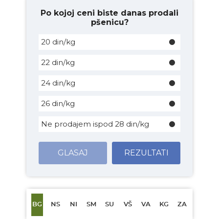
Po kojoj ceni biste danas prodali
pšenicu?
20 din/kg
22 din/kg
24 din/kg
26 din/kg
Ne prodajem ispod 28 din/kg
GLASAJ
REZULTATI
BG
NS
NI
SM
SU
VŠ
VA
KG
ZA