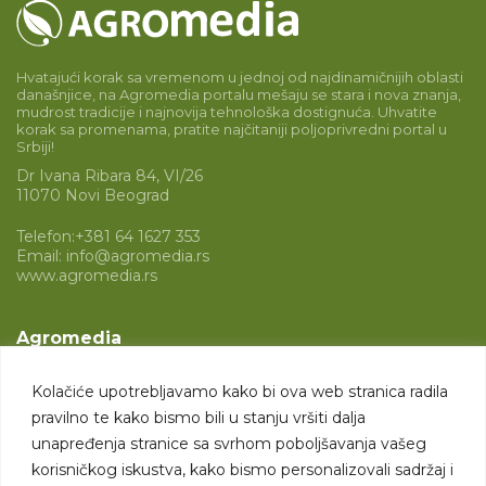
Hvatajući korak sa vremenom u jednoj od najdinamičnijih oblasti
današnjice, na Agromedia portalu mešaju se stara i nova znanja,
mudrost tradicije i najnovija tehnološka dostignuća. Uhvatite
korak sa promenama, pratite najčitaniji poljoprivredni portal u
Srbiji!
Dr Ivana Ribara 84, VI/26
11070 Novi Beograd
Telefon:
+381 64 1627 353
Email:
info@agromedia.rs
www.agromedia.rs
Agromedia
O nama
Kolačiće upotrebljavamo kako bi ova web stranica radila
Svet poljoprivrede
pravilno te kako bismo bili u stanju vršiti dalja
Marketing usluge
unapređenja stranice sa svrhom poboljšavanja vašeg
korisničkog iskustva, kako bismo personalizovali sadržaj i
Tražimo saradnike