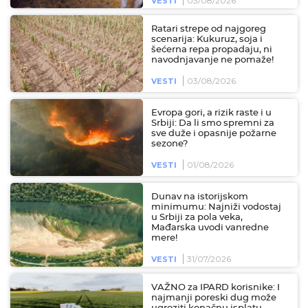
03/08/2026
VESTI
Ratari strepe od najgoreg
scenarija: Kukuruz, soja i
šećerna repa propadaju, ni
navodnjavanje ne pomaže!
03/08/2026
VESTI
Evropa gori, a rizik raste i u
Srbiji: Da li smo spremni za
sve duže i opasnije požarne
sezone?
01/08/2026
VESTI
Dunav na istorijskom
minimumu: Najniži vodostaj
u Srbiji za pola veka,
Mađarska uvodi vanredne
mere!
31/07/2026
VESTI
VAŽNO za IPARD korisnike: I
najmanji poreski dug može