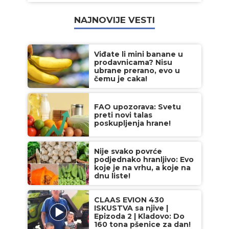
NAJNOVIJE VESTI
Viđate li mini banane u
prodavnicama? Nisu
ubrane prerano, evo u
čemu je caka!
FAO upozorava: Svetu
preti novi talas
poskupljenja hrane!
Nije svako povrće
podjednako hranljivo: Evo
koje je na vrhu, a koje na
dnu liste!
CLAAS EVION 430
ISKUSTVA sa njive |
Epizoda 2 | Kladovo: Do
160 tona pšenice za dan!