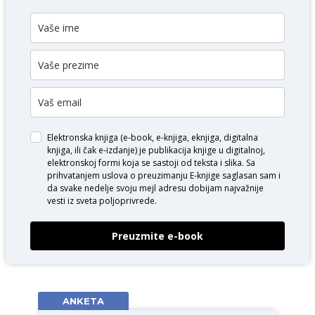
Elektronska knjiga (e-book, e-knjiga, eknjiga, digitalna
knjiga, ili čak e-izdanje) je publikacija knjige u digitalnoj,
elektronskoj formi koja se sastoji od teksta i slika. Sa
prihvatanjem uslova o
preuzimanju E-knjige
saglasan sam i
da svake nedelje svoju mejl adresu dobijam najvažnije
vesti iz sveta poljoprivrede.
Preuzmite e-book
ANKETA