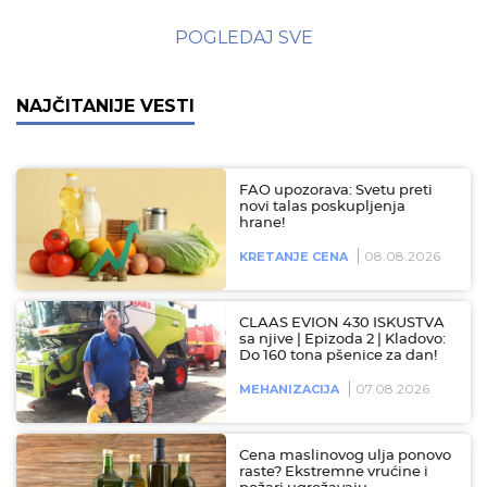
POGLEDAJ SVE
NAJČITANIJE VESTI
FAO upozorava: Svetu preti
novi talas poskupljenja
hrane!
08.08.2026
KRETANJE CENA
CLAAS EVION 430 ISKUSTVA
sa njive | Epizoda 2 | Kladovo:
Do 160 tona pšenice za dan!
07.08.2026
MEHANIZACIJA
Cena maslinovog ulja ponovo
raste? Ekstremne vrućine i