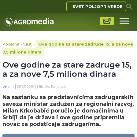
SVET POLJOPRIVREDE
Početna
»
Vesti
»
Ove godine za stare zadruge 15, a za nove
7,5 miliona dinara
Ove godine za stare zadruge 15,
a za nove 7,5 miliona dinara
05/03/2019
Milanko Danilović
VESTI
Na sastanku sa predstavnicima zadrugarskih
saveza ministar zadužen za regionalni razvoj,
Milan Krkobabić poručio je domaćinima u
Srbiji da je država i ove godine pripremila
novac za podsticaje zadrugarima.