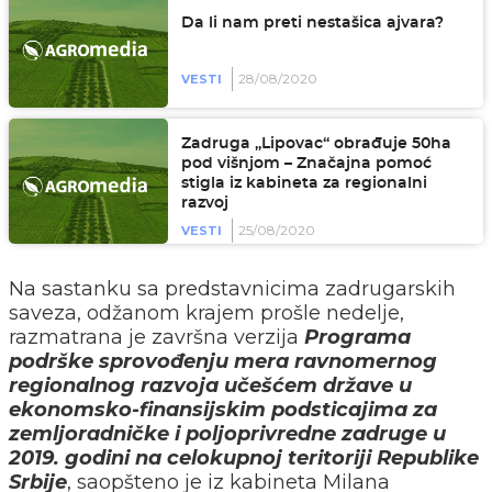
Da li nam preti nestašica ajvara?
28/08/2020
VESTI
Zadruga „Lipovac“ obrađuje 50ha
pod višnjom – Značajna pomoć
stigla iz kabineta za regionalni
razvoj
25/08/2020
VESTI
Na sastanku sa predstavnicima zadrugarskih
saveza, odžanom krajem prošle nedelje,
razmatrana je završna verzija
Programa
podrške sprovođenju mera ravnomernog
regionalnog razvoja učešćem države u
ekonomsko-finansijskim podsticajima za
zemljoradničke i poljoprivredne zadruge u
2019. godini na celokupnoj teritoriji Republike
Srbije
, saopšteno je iz kabineta Milana