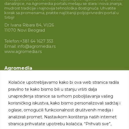
današnjice, na Agromedia portalu mešaju se stara i nova znanja,
mudrost tradicije i najnovija tehnološka dostignuća. Uhvatite
korak sa promenama, pratite najčitaniji poljoprivredni portal u
Srbiji!
Dr Ivana Ribara 84, VI/26
11070 Novi Beograd
Telefon:
+381 64 1627 353
Email:
info@agromedia.rs
www.agromedia.rs
Agromedia
O nama
Kolačiće upotrebljavamo kako bi ova web stranica radila
Svet poljoprivrede
pravilno te kako bismo bili u stanju vršiti dalja
Marketing usluge
unapređenja stranice sa svrhom poboljšavanja vašeg
korisničkog iskustva, kako bismo personalizovali sadržaj i
Tražimo saradnike
oglase, omogućili funkcionalnost društvenih medija i
analizirali promet. Nastavkom korištenja naših internet
Kontakt
stranica prihvatate upotrebu kolačića. “Prihvati sve”,