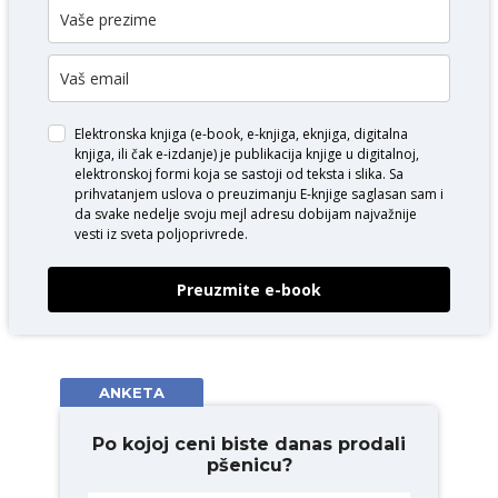
Elektronska knjiga (e-book, e-knjiga, eknjiga, digitalna
knjiga, ili čak e-izdanje) je publikacija knjige u digitalnoj,
elektronskoj formi koja se sastoji od teksta i slika. Sa
prihvatanjem uslova o
preuzimanju E-knjige
saglasan sam i
da svake nedelje svoju mejl adresu dobijam najvažnije
vesti iz sveta poljoprivrede.
Preuzmite e-book
ANKETA
Po kojoj ceni biste danas prodali
pšenicu?