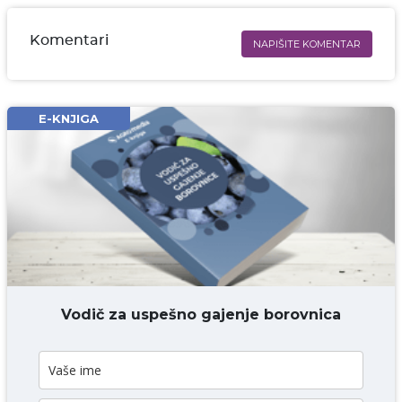
Komentari
NAPIŠITE KOMENTAR
Ime i prezime* obavezno
Email* obavezno
E-KNJIGA
Komentar* obavezno
DODAJ KOMENTAR
Vodič za uspešno gajenje borovnica