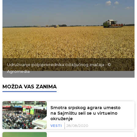
Udruživanje poljoprivrednika od ključnog značaja - ©
Agromedia
MOŽDA VAS ZANIMA
Smotra srpskog agrara umesto
na Sajmištu seli se u virtuelno
okruženje
28/08/2020
VESTI