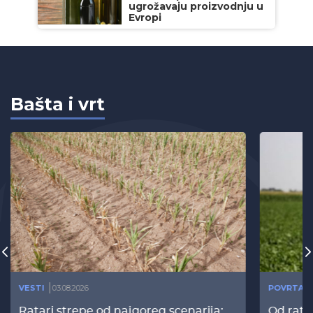
ugrožavaju proizvodnju u
Evropi
Bašta i vrt
VESTI
03.08.2026
POVRTAR
Ratari strepe od najgoreg scenarija:
Od rata