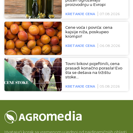
požari ugrožavaju
proizvodnju u Evropi
07.08.2026
KRETANJE CENA
Cene voća i povrća: cena
kajsije niža, poskupeo
krompir!
06.08.2026
KRETANJE CENA
Tovni bikovi pojeftinili, cena
prasadi konačno porasla! Evo
šta se dešava na tržištu
stoke…
05.08.2026
KRETANJE CENA
Hvatajući korak sa vremenom u jednoj od najdinamičnijih oblasti