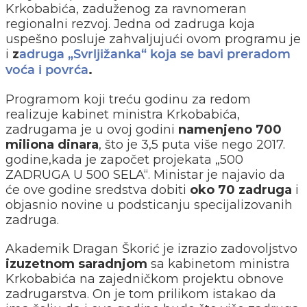
Krkobabića, zaduženog za ravnomeran
regionalni rezvoj. Jedna od zadruga koja
uspešno posluje zahvaljujući ovom programu je
i
z
adruga „Svrljižanka“ koja se bavi preradom
.
voća i povrća
Programom koji treću godinu za redom
realizuje kabinet ministra Krkobabića,
zadrugama je u ovoj godini
namenjeno 700
miliona dinara
, što je 3,5 puta više nego 2017.
godine,kada je započet projekata „500
ZADRUGA U 500 SELA“. Ministar je najavio da
će ove godine sredstva dobiti
oko 70 zadruga
i
objasnio novine u podsticanju specijalizovanih
zadruga.
Akademik Dragan Škorić je izrazio zadovoljstvo
izuzetnom saradnjom
sa kabinetom ministra
Krkobabića na zajedničkom projektu obnove
zadrugarstva. On je tom prilikom istakao da