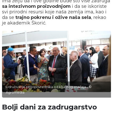
ima želju da i ove godine bude što više zadruga
sa intezivnom proizvodnjom
i da se iskoriste
svi prirodni resursi koje naša zemlja ima, kao i
da se
trajno pokrenu i ožive naša sela
, rekao
je akademik Škorić.
Udruživanje poljoprivrednika od ključnog značaja - ©
Agromedia
Bolji dani za zadrugarstvo