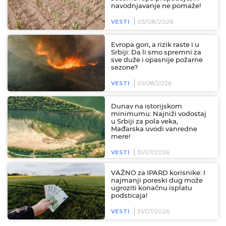
navodnjavanje ne pomaže!
03/08/2026
VESTI
Evropa gori, a rizik raste i u
Srbiji: Da li smo spremni za
sve duže i opasnije požarne
sezone?
01/08/2026
VESTI
Dunav na istorijskom
minimumu: Najniži vodostaj
u Srbiji za pola veka,
Mađarska uvodi vanredne
mere!
31/07/2026
VESTI
VAŽNO za IPARD korisnike: I
najmanji poreski dug može
ugroziti konačnu isplatu
podsticaja!
31/07/2026
VESTI