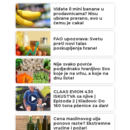
Viđate li mini banane u
prodavnicama? Nisu
ubrane prerano, evo u
čemu je caka!
FAO upozorava: Svetu
preti novi talas
poskupljenja hrane!
Nije svako povrće
podjednako hranljivo: Evo
koje je na vrhu, a koje na
dnu liste!
CLAAS EVION 430
ISKUSTVA sa njive |
Epizoda 2 | Kladovo: Do
160 tona pšenice za dan!
Cena maslinovog ulja
ponovo raste? Ekstremne
vrućine i požari