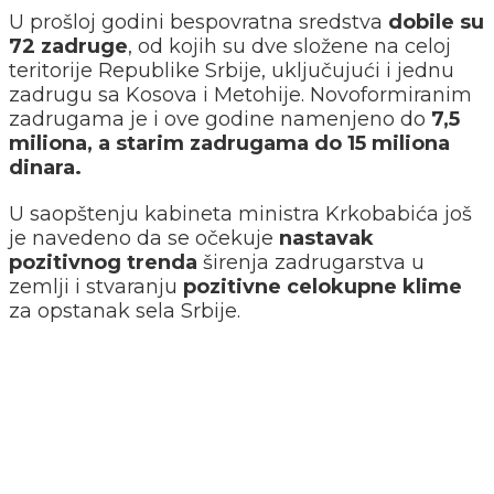
U prošloj godini bespovratna sredstva
dobile su
72 zadruge
, od kojih su dve složene na celoj
teritorije Republike Srbije, uključujući i jednu
zadrugu sa Kosova i Metohije. Novoformiranim
zadrugama je i ove godine namenjeno do
7,5
miliona, a starim zadrugama do 15 miliona
dinara.
U saopštenju kabineta ministra Krkobabića još
je navedeno da se očekuje
nastavak
pozitivnog trenda
širenja zadrugarstva u
zemlji i stvaranju
pozitivne celokupne klime
za opstanak sela Srbije.