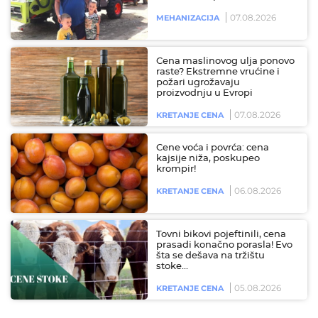
07.08.2026
MEHANIZACIJA
Cena maslinovog ulja ponovo
raste? Ekstremne vrućine i
požari ugrožavaju
proizvodnju u Evropi
07.08.2026
KRETANJE CENA
Cene voća i povrća: cena
kajsije niža, poskupeo
krompir!
06.08.2026
KRETANJE CENA
Tovni bikovi pojeftinili, cena
prasadi konačno porasla! Evo
šta se dešava na tržištu
stoke…
05.08.2026
KRETANJE CENA