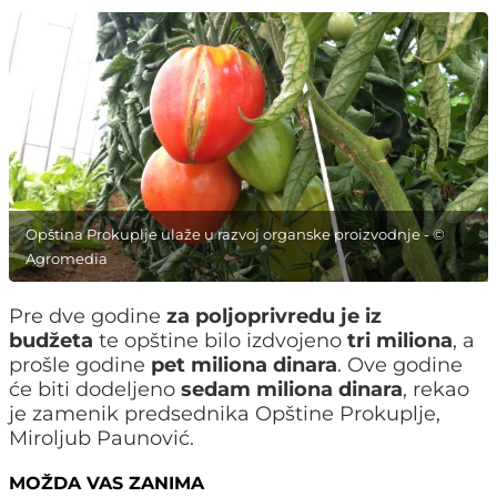
Opština Prokuplje ulaže u razvoj organske proizvodnje - ©
Agromedia
Pre dve godine
za poljoprivredu je iz
budžeta
te opštine bilo izdvojeno
tri miliona
, a
prošle godine
pet miliona dinara
. Ove godine
će biti dodeljeno
sedam miliona dinara
, rekao
je zamenik predsednika Opštine Prokuplje,
Miroljub Paunović.
MOŽDA VAS ZANIMA