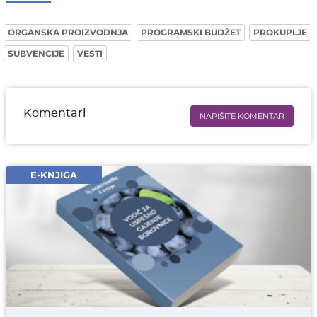
ORGANSKA PROIZVODNJA
PROGRAMSKI BUDŽET
PROKUPLJE
SUBVENCIJE
VESTI
Komentari
NAPIŠITE KOMENTAR
Ime i prezime* obavezno
Email* obavezno
E-KNJIGA
Komentar* obavezno