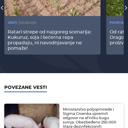
VESTI
03.08.2026
POVRTARS
Ratari strepe od najgoreg scenarija:
Od rata
Kukuruz, soja i šećerna repa
Dragomi
propadaju, ni navodnjavanje ne
proizvo
pomaže!
POVEZANE VESTI
Ministarstvo poljoprivrede i
Sigma Crvenka spremili
odgovor na afričku kugu
svinja: Obezbeđeno 250.000
litara dezinfekcionih