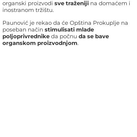
organski proizvodi
sve traženiji
na domaćem i
inostranom tržištu.
Paunović je rekao da će Opština Prokuplje na
poseban način
stimulisati mlade
poljoprivrednike
da počnu
da se bave
organskom proizvodnjom
.