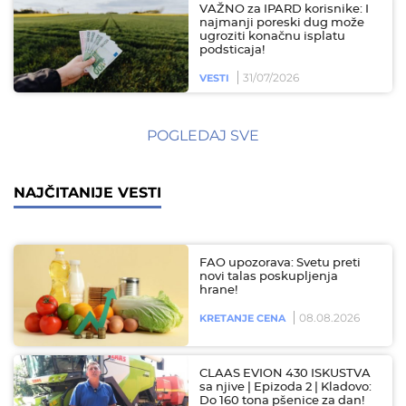
VAŽNO za IPARD korisnike: I
najmanji poreski dug može
ugroziti konačnu isplatu
podsticaja!
31/07/2026
VESTI
POGLEDAJ SVE
NAJČITANIJE VESTI
FAO upozorava: Svetu preti
novi talas poskupljenja
hrane!
08.08.2026
KRETANJE CENA
CLAAS EVION 430 ISKUSTVA
sa njive | Epizoda 2 | Kladovo:
Do 160 tona pšenice za dan!