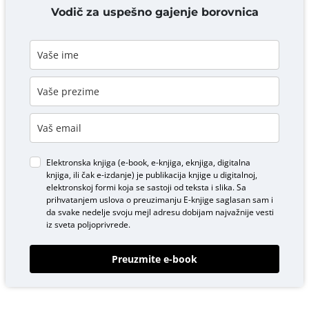
DODAJ KOMENTAR
Vodič za uspešno gajenje borovnica
Elektronska knjiga (e-book, e-knjiga, eknjiga, digitalna
knjiga, ili čak e-izdanje) je publikacija knjige u digitalnoj,
elektronskoj formi koja se sastoji od teksta i slika. Sa
prihvatanjem uslova o
preuzimanju E-knjige
saglasan sam i
da svake nedelje svoju mejl adresu dobijam najvažnije vesti
iz sveta poljoprivrede.
Preuzmite e-book