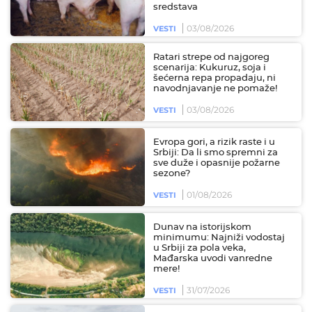
sredstava
03/08/2026
VESTI
Ratari strepe od najgoreg
scenarija: Kukuruz, soja i
šećerna repa propadaju, ni
navodnjavanje ne pomaže!
03/08/2026
VESTI
Evropa gori, a rizik raste i u
Srbiji: Da li smo spremni za
sve duže i opasnije požarne
sezone?
01/08/2026
VESTI
Dunav na istorijskom
minimumu: Najniži vodostaj
u Srbiji za pola veka,
Mađarska uvodi vanredne
mere!
31/07/2026
VESTI