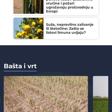
vrućine i požari
ugrožavaju proizvodnju u
Evropi
Suša, nepravilno zalivanje
ili štetočine: Zašto se
listovi limuna uvijaju?
Bašta i vrt