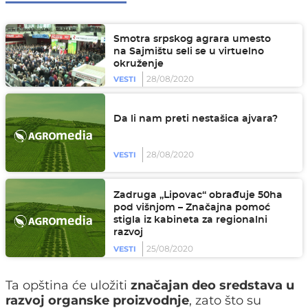
Smotra srpskog agrara umesto
na Sajmištu seli se u virtuelno
okruženje
28/08/2020
VESTI
Da li nam preti nestašica ajvara?
28/08/2020
VESTI
Zadruga „Lipovac“ obrađuje 50ha
pod višnjom – Značajna pomoć
stigla iz kabineta za regionalni
razvoj
25/08/2020
VESTI
Ta opština će uložiti
značajan deo sredstava
u
razvoj organske
proizvodnje
, zato što su