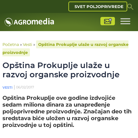
SVET POLJOPRIVREDE
Početna
»
Vesti
»
Opština Prokuplje ulaže u razvoj organske
proizvodnje
Opština Prokuplje ulaže u
razvoj organske proizvodnje
06/02/2017
VESTI
Opština Prokuplje ove godine izdvojiće
sedam miliona dinara za unapređenje
poljoprivredne proizvodnje. Značajan deo tih
sredstava biće uložen u razvoj organske
proizvodnje u toj opštini.