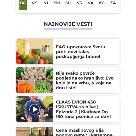
BG
NS
NI
SM
SU
VŠ
VA
KG
ZA
NAJNOVIJE VESTI
FAO upozorava: Svetu
preti novi talas
poskupljenja hrane!
Nije svako povrće
podjednako hranljivo: Evo
koje je na vrhu, a koje na
dnu liste!
CLAAS EVION 430
ISKUSTVA sa njive |
Epizoda 2 | Kladovo: Do
160 tona pšenice za dan!
Cena maslinovog ulja
ponovo raste? Ekstremne