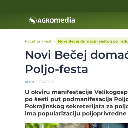
Početna
»
Vesti
»
Novi Bečej domaćin šestog po redu
Novi Bečej domać
Poljo-festa
14/07/2018
VESTI
U okviru manifestacije Velikogosp
po šesti put podmanifesacija Polj
Pokrajinskog sekreterijata za polj
ima popularizaciju poljoprivredne