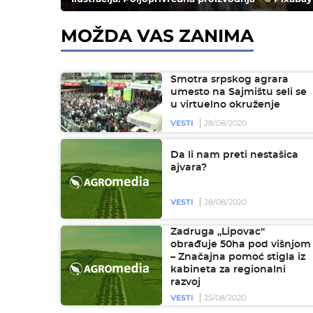
MOŽDA VAS ZANIMA
Smotra srpskog agrara
umesto na Sajmištu seli se
u virtuelno okruženje
VESTI
28/08/2020
Da li nam preti nestašica
ajvara?
VESTI
28/08/2020
Zadruga „Lipovac“
obrađuje 50ha pod višnjom
– Značajna pomoć stigla iz
kabineta za regionalni
razvoj
VESTI
25/08/2020