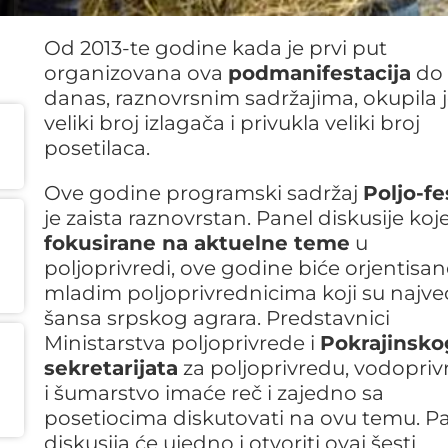
Od 2013-te godine kada je prvi put
organizovana ova
podmanifestacija
do
danas, raznovrsnim sadržajima, okupila 
veliki broj izlagača i privukla veliki broj
posetilaca.
Ove godine programski sadržaj
Poljo-fe
je zaista raznovrstan. Panel diskusije koj
fokusirane na aktuelne teme
u
poljoprivredi, ove godine biće orjentisan
mladim poljoprivrednicima koji su najve
šansa srpskog agrara. Predstavnici
Ministarstva poljoprivrede i
Pokrajinsko
sekretarijata
za poljoprivredu, vodopri
i šumarstvo imaće reč i zajedno sa
posetiocima diskutovati na ovu temu. P
diskusija će ujedno i otvoriti ovaj šesti