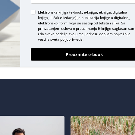
Elektronska knjiga (e-book, e-knjiga, eknjiga, digitalna
knjiga, ili čak e-izdanje) je publikacija knjige u digitalnoj,
elektronskoj formi koja se sastoji od teksta i slika. Sa
prihvatanjem uslova o
preuzimanju E-knjige
saglasan sa
i da svake nedelje svoju mejl adresu dobijam najvažnije
vesti iz sveta poljoprivrede.
Preuzmite e-book