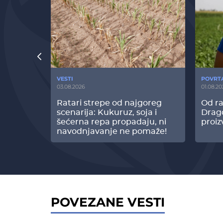
VESTI
POVRT
03.08.2026
01.08.20
radi
Ratari strepe od najgoreg
Od ra
z Biofor
scenarija: Kukuruz, soja i
Drag
ltata!
šećerna repa propadaju, ni
proiz
navodnjavanje ne pomaže!
POVEZANE VESTI