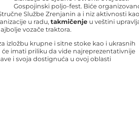
Gospojinski poljo-fest. Biće organizovano
ručne Službe Zrenjanin a i niz aktivnosti kao
anizacije u radu,
takmičenje
u veštini upravlj
jbolje vozače traktora.
za izložbu krupne i sitne stoke kao i ukrasnih
i će imati priliku da vide najreprezentativnije
ave i svoja dostignuća u ovoj oblasti