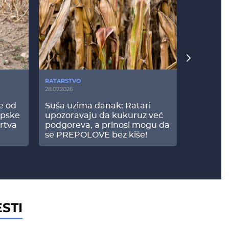
RATARSTVO
POVRTARS
28.07.2026
25.07.2026
še od
Suša uzima danak: Ratari
Komšije 
opske
upozoravaju da kukuruz već
paprici: 
rtva
podgoreva, a prinosi mogu da
došao do
se PREPOLOVE bez kiše!
STI