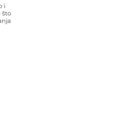
 i
 što
anja