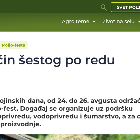
SVET POL
Agro teme
Život na selu
 Poljo-festa
in šestog po redu
ojinskih dana, od 24. do 26. avgusta održa
o-fest. Događaj se organizuje uz podršku
oprivredu, vodoprivredu i šumarstvo, a za ci
 proizvodnje.