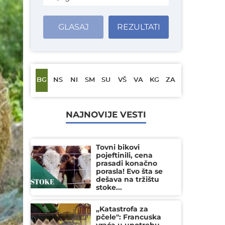
GLASAJ
REZULTATI
BG
NS
NI
SM
SU
VŠ
VA
KG
ZA
NAJNOVIJE VESTI
Tovni bikovi
pojeftinili, cena
prasadi konačno
porasla! Evo šta se
dešava na tržištu
stoke...
„Katastrofa za
pčele": Francuska