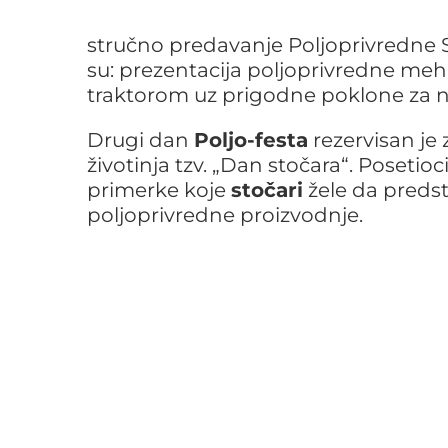
stručno predavanje Poljoprivredne St
su: prezentacija poljoprivredne meh
traktorom uz prigodne poklone za na
Drugi dan
Poljo-festa
rezervisan je 
životinja tzv. „Dan stočara“. Posetioc
primerke koje
stočari
žele da predst
poljoprivredne proizvodnje.