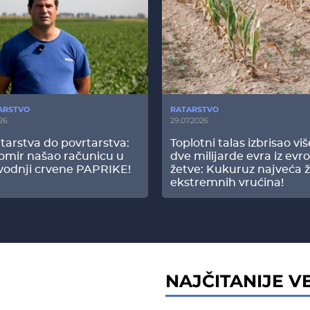
ARSTVO
RATARSTVO
26
29.07.2026
tarstva do povrtarstva:
Toplotni talas izbrisao vi
omir našao računicu u
dve milijarde evra iz evr
vodnji crvene PAPRIKE!
žetve: Kukuruz najveća ž
ekstremnih vrućina!
NAJČITANIJE VE