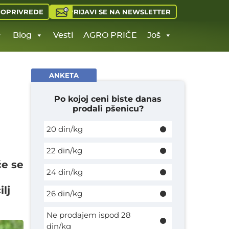
PRIJAVI SE NA NEWSLETTER
JOPRIVREDE
Blog
Vesti
AGRO PRIČE
Još
ANKETA
Po kojoj ceni biste danas
prodali pšenicu?
20 din/kg
22 din/kg
će se
24 din/kg
lj
26 din/kg
Ne prodajem ispod 28
din/kg