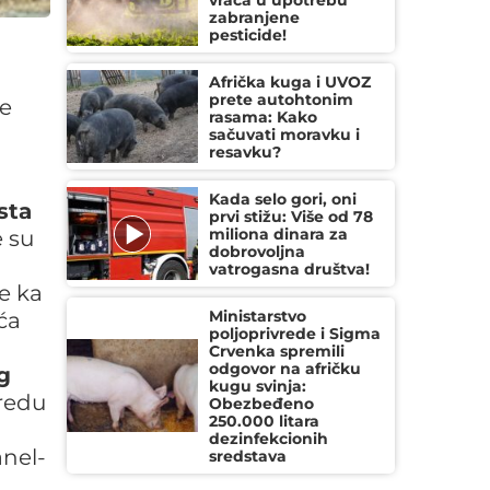
vraća u upotrebu
zabranjene
pesticide!
Afrička kuga i UVOZ
prete autohtonim
je
rasama: Kako
sačuvati moravku i
resavku?
Kada selo gori, oni
sta
prvi stižu: Više od 78
miliona dinara za
e su
dobrovoljna
vatrogasna društva!
e ka
Ministarstvo
ća
poljoprivrede i Sigma
Crvenka spremili
odgovor na afričku
g
kugu svinja:
vredu
Obezbeđeno
250.000 litara
dezinfekcionih
anel-
sredstava