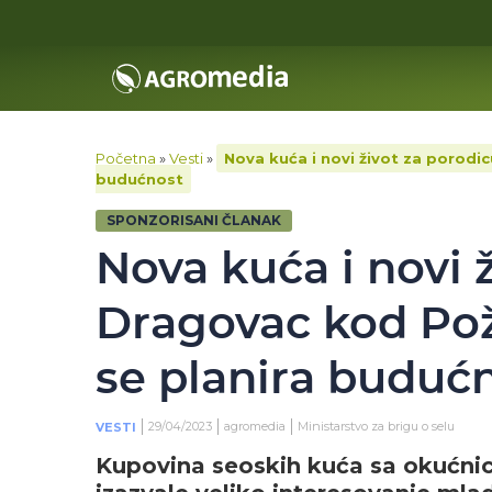
Početna
»
Vesti
»
Nova kuća i novi život za porodi
budućnost
SPONZORISANI ČLANAK
Nova kuća i novi ž
Dragovac kod Pož
se planira buduć
29/04/2023
agromedia
Ministarstvo za brigu o selu
VESTI
Kupovina seoskih kuća sa okućnic