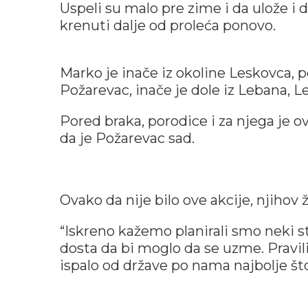
Uspeli su malo pre zime i da ulože i 
krenuti dalje od proleća ponovo.
Marko je inače iz okoline Leskovca, 
Požarevac, inače je dole iz Lebana, L
Pored braka, porodice i za njega je o
da je Požarevac sad.
Ovako da nije bilo ove akcije, njihov ž
“Iskreno kažemo planirali smo neki st
dosta da bi moglo da se uzme. Pravil
ispalo od države po nama najbolje št