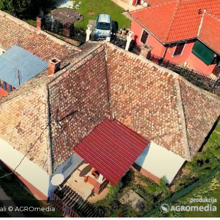
ivali © AGROmedia