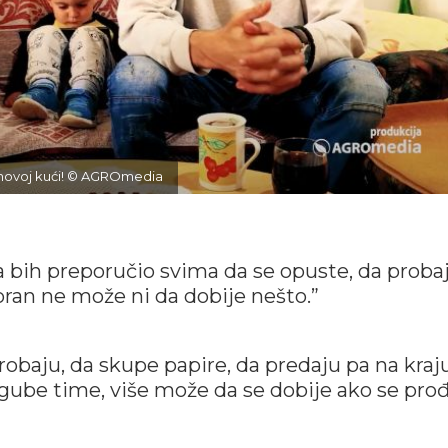
j novoj kući! © AGROmedia
 bih preporučio svima da se opuste, da probaj
an ne može ni da dobije nešto.”
robaju, da skupe papire, da predaju pa na kraj
e gube time, više može da se dobije ako se pro