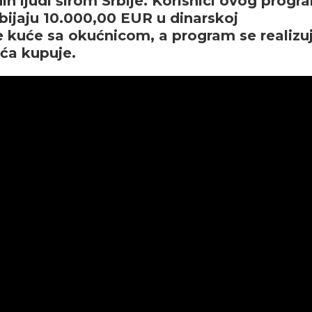
ih ljudi širom Srbije. Korisnici ovog progr
obijaju 10.000,00 EUR u dinarskoj
e kuće sa okućnicom, a program se realizu
uća kupuje.