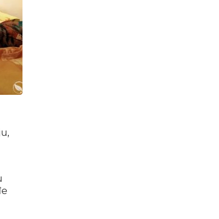
u,
u
đe