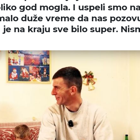
iko god mogla. I uspeli smo n
 malo duže vreme da nas pozov
i je na kraju sve bilo super. Ni