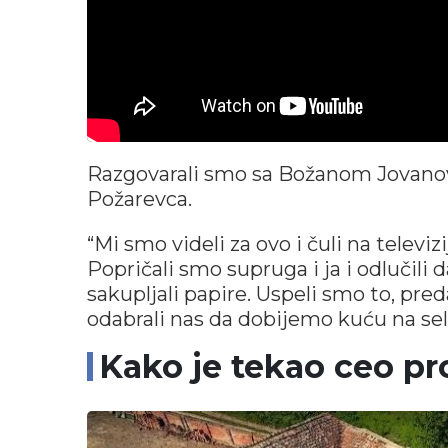
Razgovarali smo sa Božanom Jovanov
Požarevca.
“Mi smo videli za ovo i čuli na televi
Popričali smo supruga i ja i odlučil
sakupljali papire. Uspeli smo to, pre
odabrali nas da dobijemo kuću na sel
Kako je tekao ceo pr