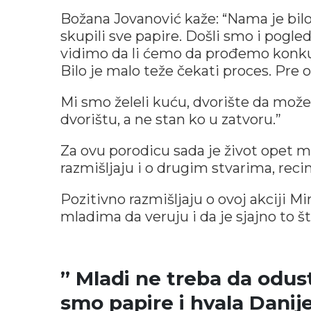
Božana Jovanović kaže: “Nama je bilo
skupili sve papire. Došli smo i pogle
vidimo da li ćemo da prođemo konkurs,
Bilo je malo teže čekati proces. Pre 
Mi smo želeli kuću, dvorište da mož
dvorištu, a ne stan ko u zatvoru.”
Za ovu porodicu sada je život opet 
razmišljaju i o drugim stvarima, reci
Pozitivno razmišljaju o ovoj akciji M
mladima da veruju i da je sjajno to 
” Mladi ne treba da odust
smo papire i hvala Danijel