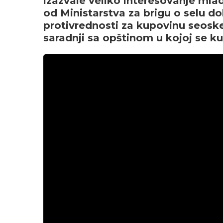
izazvale veliko interesovanje mlad
od Ministarstva za brigu o selu d
protivrednosti za kupovinu seosk
saradnji sa opštinom u kojoj se k