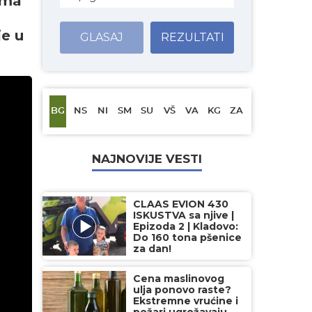
ama
je u
GLASAJ
REZULTATI
BG
NS
NI
SM
SU
VŠ
VA
KG
ZA
NAJNOVIJE VESTI
CLAAS EVION 430
ISKUSTVA sa njive |
Epizoda 2 | Kladovo:
Do 160 tona pšenice
za dan!
Cena maslinovog
ulja ponovo raste?
Ekstremne vrućine i