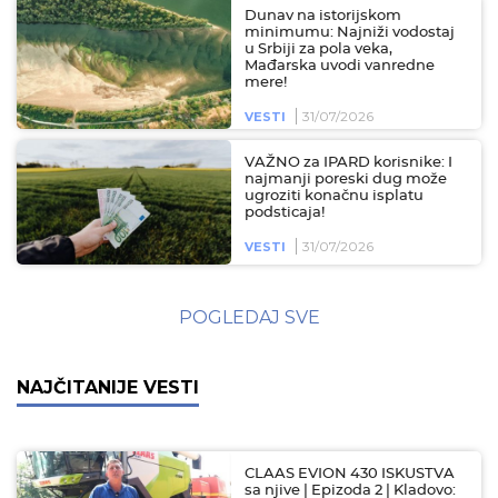
Dunav na istorijskom
minimumu: Najniži vodostaj
u Srbiji za pola veka,
Mađarska uvodi vanredne
mere!
31/07/2026
VESTI
VAŽNO za IPARD korisnike: I
najmanji poreski dug može
ugroziti konačnu isplatu
podsticaja!
31/07/2026
VESTI
POGLEDAJ SVE
NAJČITANIJE VESTI
CLAAS EVION 430 ISKUSTVA
sa njive | Epizoda 2 | Kladovo: