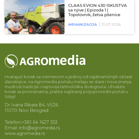
CLAAS EVION 430 ISKUSTVA
sa njive | Epizoda 1 |
Topolovnik, žetva pšenice
31.07.2026
MEHANIZACIJA
Hvatajući korak sa vremenom u jednoj od najdinamičnijih oblasti
današnjice, na Agromedia portalu mešaju se stara i nova znanja,
mudrost tradicije i najnovija tehnološka dostignuća. Uhvatite
korak sa promenama, pratite najčitaniji poljoprivredni portal u
Srbiji!
Dr Ivana Ribara 84, VI/26
11070 Novi Beograd
Telefon:
+381 64 1627 353
Email:
info@agromedia.rs
www.agromedia.rs