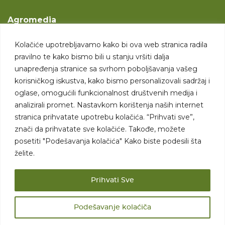
Agromedia
O nama
Kolačiće upotrebljavamo kako bi ova web stranica radila
Svet poljoprivrede
pravilno te kako bismo bili u stanju vršiti dalja
Marketing usluge
unapređenja stranice sa svrhom poboljšavanja vašeg
korisničkog iskustva, kako bismo personalizovali sadržaj i
Tražimo saradnike
oglase, omogućili funkcionalnost društvenih medija i
analizirali promet. Nastavkom korištenja naših internet
Kontakt
stranica prihvatate upotrebu kolačića. “Prihvati sve”,
znači da prihvatate sve kolačiće. Takođe, možete
Kontakt
posetiti "Podešavanja kolačića" Kako biste podesili šta
želite.
Prihvati Sve
Podešavanje kolaćiča
Sva prava zadržana. 2007 - 2026. © Agromedia d.o.o.
Uslovi korišćenja
Politika privatnosti
Uslovi korišćenja i kupovine