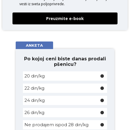
vesti iz sveta poljoprivrede.
Preuzmite e-book
ANKETA
Po kojoj ceni biste danas prodali
pšenicu?
20 din/kg
22 din/kg
24 din/kg
26 din/kg
Ne prodajem ispod 28 din/kg