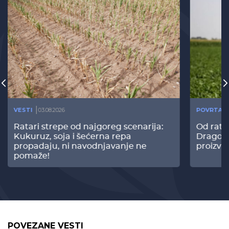
VESTI
03.08.2026
POVRTAR
Ratari strepe od najgoreg scenarija:
Od rata
Kukuruz, soja i šećerna repa
Dragomi
propadaju, ni navodnjavanje ne
proizvo
pomaže!
POVEZANE VESTI