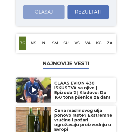
GLASAJ
REZULTATI
BG
NS
NI
SM
SU
VŠ
VA
KG
ZA
NAJNOVIJE VESTI
CLAAS EVION 430
ISKUSTVA sa njive |
Epizoda 2 | Kladovo: Do
160 tona pšenice za dan!
Cena maslinovog ulja
ponovo raste? Ekstremne
vrućine i požari
ugrožavaju proizvodnju u
Evropi