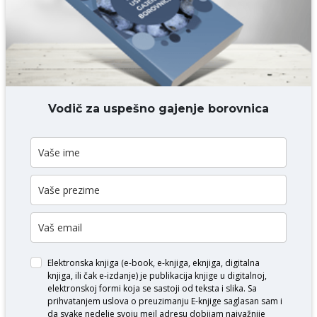
DODAJ KOMENTAR
Vodič za uspešno gajenje borovnica
Elektronska knjiga (e-book, e-knjiga, eknjiga, digitalna
knjiga, ili čak e-izdanje) je publikacija knjige u digitalnoj,
elektronskoj formi koja se sastoji od teksta i slika. Sa
prihvatanjem uslova o
preuzimanju E-knjige
saglasan sam i
da svake nedelje svoju mejl adresu dobijam najvažnije