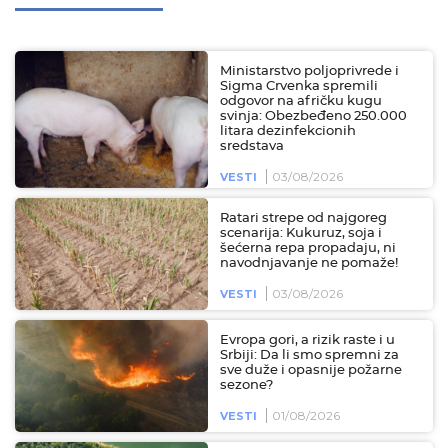
Ministarstvo poljoprivrede i
Sigma Crvenka spremili
odgovor na afričku kugu
svinja: Obezbeđeno 250.000
litara dezinfekcionih
sredstava
03/08/2026
VESTI
Ratari strepe od najgoreg
scenarija: Kukuruz, soja i
šećerna repa propadaju, ni
navodnjavanje ne pomaže!
03/08/2026
VESTI
Evropa gori, a rizik raste i u
Srbiji: Da li smo spremni za
sve duže i opasnije požarne
sezone?
01/08/2026
VESTI