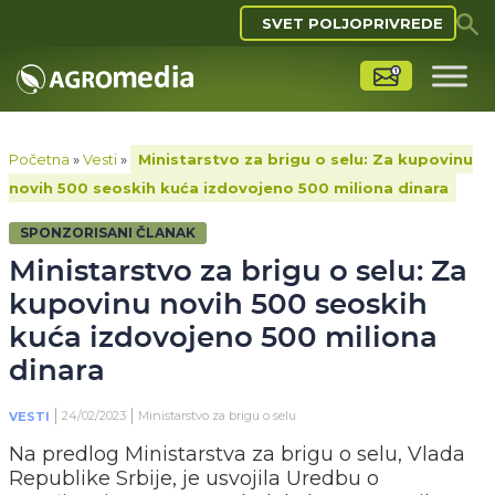
SVET POLJOPRIVREDE
Početna
»
Vesti
»
Ministarstvo za brigu o selu: Za kupovinu
novih 500 seoskih kuća izdovojeno 500 miliona dinara
SPONZORISANI ČLANAK
Ministarstvo za brigu o selu: Za
kupovinu novih 500 seoskih
kuća izdovojeno 500 miliona
dinara
24/02/2023
Ministarstvo za brigu o selu
VESTI
Na predlog Ministarstva za brigu o selu, Vlada
Republike Srbije, je usvojila Uredbu o