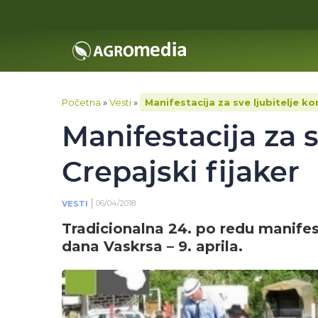
Početna
»
Vesti
»
Manifestacija za sve ljubitelje kon
Manifestacija za s
Crepajski fijaker
06/04/2018
VESTI
Tradicionalna 24. po redu manifes
dana Vaskrsa – 9. aprila.