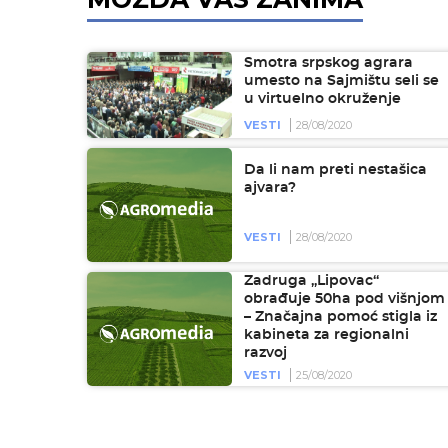
Smotra srpskog agrara
umesto na Sajmištu seli se
u virtuelno okruženje
VESTI
28/08/2020
Da li nam preti nestašica
ajvara?
VESTI
28/08/2020
Zadruga „Lipovac“
obrađuje 50ha pod višnjom
– Značajna pomoć stigla iz
kabineta za regionalni
razvoj
VESTI
25/08/2020