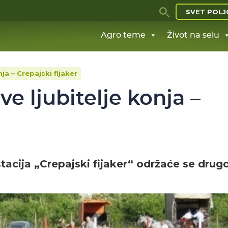
SVET POLJ
Agro teme
Život na selu
ja – Crepajski fijaker
ve ljubitelje konja –
tacija „Crepajski fijaker“ održaće se drug