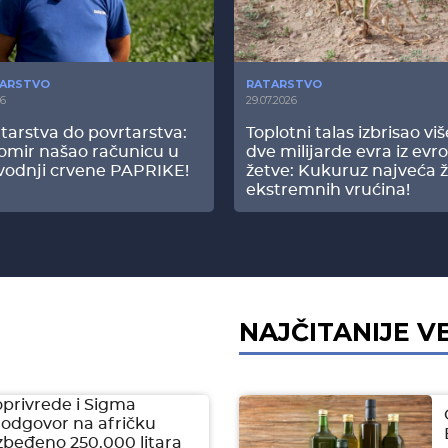
ARSTVO
RATARSTVO
26
29.07.2026
tarstva do povrtarstva:
Toplotni talas izbrisao vi
omir našao računicu u
dve milijarde evra iz evr
vodnji crvene PAPRIKE!
žetve: Kukuruz najveća ž
ekstremnih vrućina!
NAJČITANIJE V
oprivrede i Sigma
 odgovor na afričku
zbeđeno 250.000 litara