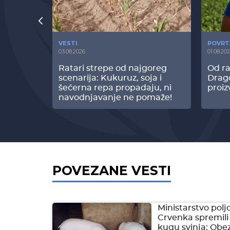
VESTI
POVRT
03.08.2026
01.08.20
radi
Ratari strepe od najgoreg
Od ra
z Biofor
scenarija: Kukuruz, soja i
Drag
ltata!
šećerna repa propadaju, ni
proiz
navodnjavanje ne pomaže!
POVEZANE VESTI
Ministarstvo polj
Crvenka spremili
kugu svinja: Obe