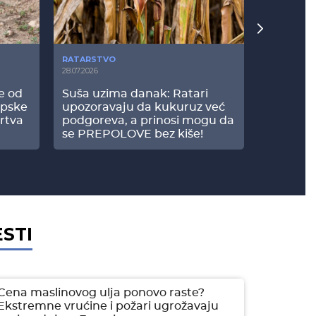
RATARSTVO
POVRTARS
28.07.2026
25.07.2026
še od
Suša uzima danak: Ratari
Komšije 
opske
upozoravaju da kukuruz već
paprici: 
rtva
podgoreva, a prinosi mogu da
došao do
se PREPOLOVE bez kiše!
ESTI
Cena maslinovog ulja ponovo raste?
Ekstremne vrućine i požari ugrožavaju