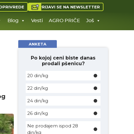
PRIJAVI SE NA NEWSLETTER
OPRIVREDE
Blog
Vesti
AGRO PRIČE
Još
ANKETA
Po kojoj ceni biste danas
prodali pšenicu?
20 din/kg
22 din/kg
og
24 din/kg
26 din/kg
Ne prodajem ispod 28
din/kg