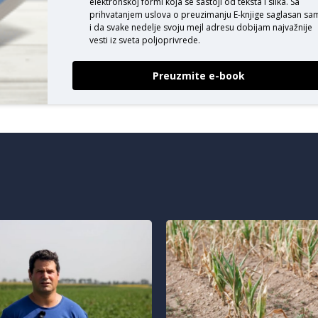
elektronskoj formi koja se sastoji od teksta i slika. Sa
prihvatanjem uslova o
preuzimanju E-knjige
saglasan sa
i da svake nedelje svoju mejl adresu dobijam najvažnije
vesti iz sveta poljoprivrede.
Preuzmite e-book