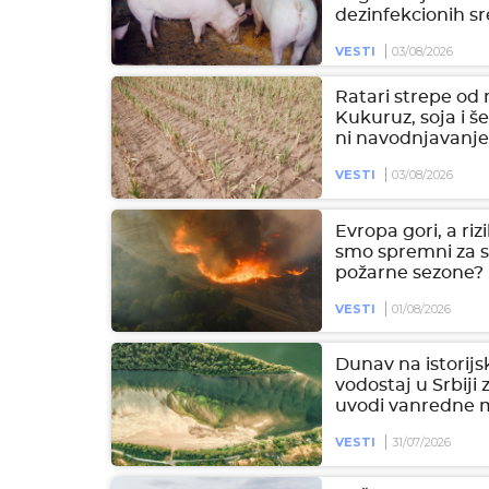
dezinfekcionih s
VESTI
03/08/2026
Ratari strepe od 
Kukuruz, soja i 
ni navodnjavanj
VESTI
03/08/2026
Evropa gori, a rizik
smo spremni za s
požarne sezone?
VESTI
01/08/2026
Dunav na istorij
vodostaj u Srbiji
uvodi vanredne 
VESTI
31/07/2026