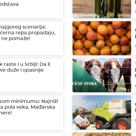
redstava
najgoreg scenarija:
šećerna repa propadaju,
e ne pomaže!
 raste i u Srbiji: Da li
ve duže i opasnije
skom minimumu: Najniži
 za pola veka, Mađarska
mere!