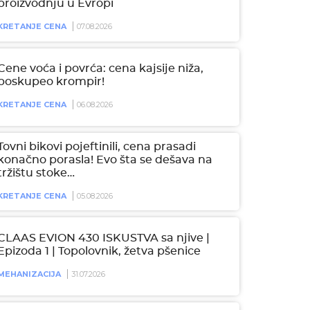
proizvodnju u Evropi
KRETANJE CENA
07.08.2026
Cene voća i povrća: cena kajsije niža,
poskupeo krompir!
KRETANJE CENA
06.08.2026
Tovni bikovi pojeftinili, cena prasadi
konačno porasla! Evo šta se dešava na
tržištu stoke…
KRETANJE CENA
05.08.2026
CLAAS EVION 430 ISKUSTVA sa njive |
Epizoda 1 | Topolovnik, žetva pšenice
MEHANIZACIJA
31.07.2026