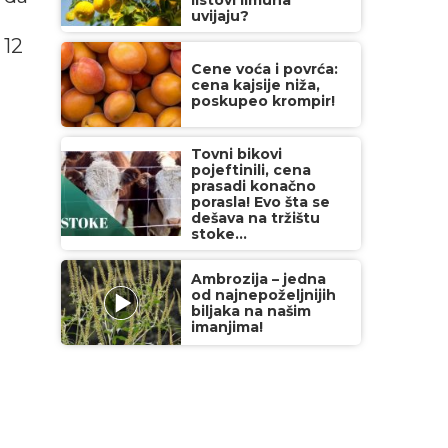
listovi limuna
uvijaju?
 12
Cene voća i povrća:
cena kajsije niža,
poskupeo krompir!
Tovni bikovi
pojeftinili, cena
prasadi konačno
porasla! Evo šta se
dešava na tržištu
stoke...
Ambrozija – jedna
od najnepoželjnijih
biljaka na našim
imanjima!