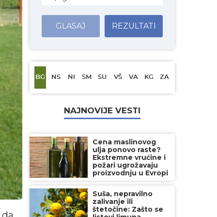
GLASAJ
REZULTATI
BG
NS
NI
SM
SU
VŠ
VA
KG
ZA
NAJNOVIJE VESTI
Cena maslinovog
ulja ponovo raste?
Ekstremne vrućine i
požari ugrožavaju
proizvodnju u Evropi
Suša, nepravilno
zalivanje ili
štetočine: Zašto se
 da