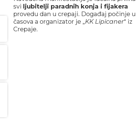
svi
ljubitelji paradnih konja i fijakera
provedu dan u crepaji. Događaj počinje u
časova a organizator je „
KK Lipicaner
“ iz
Crepaje.