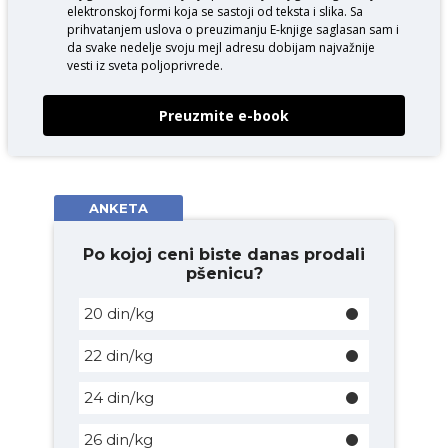
elektronskoj formi koja se sastoji od teksta i slika. Sa
prihvatanjem uslova o
preuzimanju E-knjige
saglasan sam i
da svake nedelje svoju mejl adresu dobijam najvažnije
vesti iz sveta poljoprivrede.
Preuzmite e-book
ANKETA
Po kojoj ceni biste danas prodali
pšenicu?
20 din/kg
22 din/kg
24 din/kg
26 din/kg