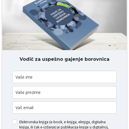
Komentar* obavezno
DODAJ KOMENTAR
Vodič za uspešno gajenje borovnica
Elektronska knjiga (e-book, e-knjiga, eknjiga, digitalna
knjiga, ili čak e-izdanje) je publikacija knjige u digitalnoj,