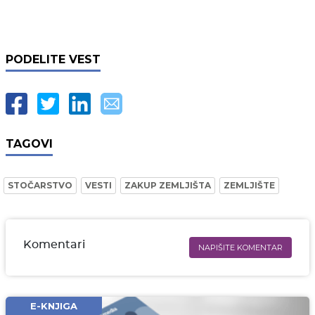
PODELITE VEST
TAGOVI
STOČARSTVO
VESTI
ZAKUP ZEMLJIŠTA
ZEMLJIŠTE
Komentari
NAPIŠITE KOMENTAR
Ime i prezime* obavezno
Email* obavezno
E-KNJIGA