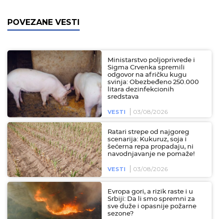
POVEZANE VESTI
Ministarstvo poljoprivrede i
Sigma Crvenka spremili
odgovor na afričku kugu
svinja: Obezbeđeno 250.000
litara dezinfekcionih
sredstava
03/08/2026
VESTI
Ratari strepe od najgoreg
scenarija: Kukuruz, soja i
šećerna repa propadaju, ni
navodnjavanje ne pomaže!
03/08/2026
VESTI
Evropa gori, a rizik raste i u
Srbiji: Da li smo spremni za
sve duže i opasnije požarne
sezone?