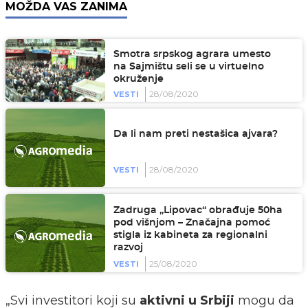
MOŽDA VAS ZANIMA
Smotra srpskog agrara umesto
na Sajmištu seli se u virtuelno
okruženje
28/08/2020
VESTI
Da li nam preti nestašica ajvara?
28/08/2020
VESTI
Zadruga „Lipovac“ obrađuje 50ha
pod višnjom – Značajna pomoć
stigla iz kabineta za regionalni
razvoj
25/08/2020
VESTI
„Svi investitori koji su
aktivni u Srbiji
mogu da