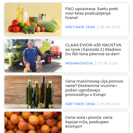
FAO upozorava: Svetu preti
novi talas poskupljenja
hrane!
08.08.2026
KRETANJE CENA
CLAAS EVION 430 ISKUSTVA
sa njive | Epizoda 2 | Kladovo:
Do 160 tona pšenice za dan!
07.08.2026
MEHANIZACIJA
Cena maslinovog ulja ponovo
raste? Ekstremne vrućine i
požari ugrožavaju
proizvodnju u Evropi
07.08.2026
KRETANJE CENA
Cene voća i povrća: cena
kajsije niža, poskupeo
krompir!