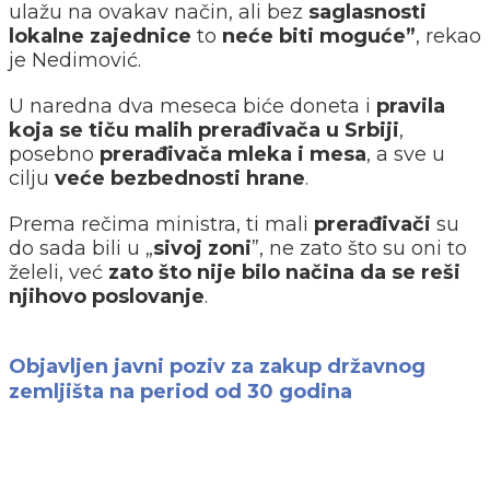
ulažu na ovakav način, ali bez
saglasnosti
lokalne zajednice
to
neće biti moguće”
, rekao
je Nedimović.
U naredna dva meseca biće doneta i
pravila
koja se tiču malih prerađivača u Srbiji
,
posebno
prerađivača mleka i mesa
, a sve u
cilju
veće bezbednosti hrane
.
Prema rečima ministra, ti mali
prerađivači
su
do sada bili u „
sivoj zoni
”, ne zato što su oni to
želeli, već
zato što nije bilo načina da se reši
njihovo poslovanje
.
Objavljen javni poziv za zakup državnog
zemljišta na period od 30 godina