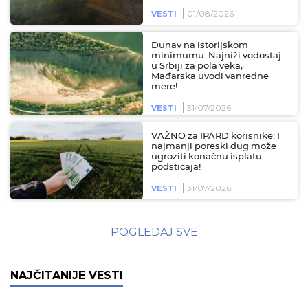
01/08/2026
VESTI
Dunav na istorijskom
minimumu: Najniži vodostaj
u Srbiji za pola veka,
Mađarska uvodi vanredne
mere!
31/07/2026
VESTI
VAŽNO za IPARD korisnike: I
najmanji poreski dug može
ugroziti konačnu isplatu
podsticaja!
31/07/2026
VESTI
POGLEDAJ SVE
NAJČITANIJE VESTI