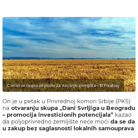
Danas se raspisuje poziv za davanje zemljišta - © Pixabay
On je u petak u Privrednoj komori Srbije (PKS)
na
otvaranju skupa „Dani Svrljiga u Beogradu
– promocija investicionih potencijala”
kazao
da poljoprivredno zemljište neće moći
da se da
u zakup bez saglasnosti lokalnih samouprava
.