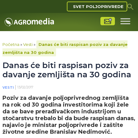
SVET POLJOPRIVREDE
Početna
»
Vesti
»
Danas će biti raspisan poziv za davanje
zemljišta na 30 godina
Danas će biti raspisan poziv za
davanje zemljišta na 30 godina
13/02/2017
VESTI
Poziv za davanje poljoprivrednog zemljišta
na rok od 30 godina investitorima koji žele
da se bave prerađivačkom industrijom u
stočarstvu trebalo bi da bude raspisan danas,
najavio je ministar poljoprivrede i zaštite
životne sredine Branislav Nedimović.