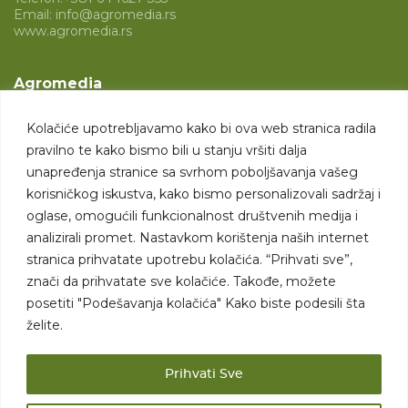
Email:
info@agromedia.rs
www.agromedia.rs
Agromedia
O nama
Kolačiće upotrebljavamo kako bi ova web stranica radila
Svet poljoprivrede
pravilno te kako bismo bili u stanju vršiti dalja
Marketing usluge
unapređenja stranice sa svrhom poboljšavanja vašeg
korisničkog iskustva, kako bismo personalizovali sadržaj i
Tražimo saradnike
oglase, omogućili funkcionalnost društvenih medija i
analizirali promet. Nastavkom korištenja naših internet
Kontakt
stranica prihvatate upotrebu kolačića. “Prihvati sve”,
znači da prihvatate sve kolačiće. Takođe, možete
Kontakt
posetiti "Podešavanja kolačića" Kako biste podesili šta
želite.
Prihvati Sve