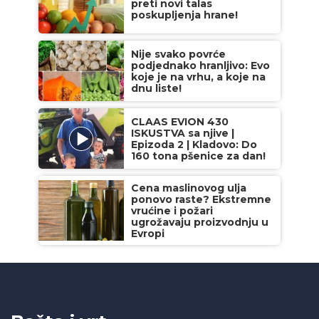
preti novi talas
poskupljenja hrane!
Nije svako povrće
podjednako hranljivo: Evo
koje je na vrhu, a koje na
dnu liste!
CLAAS EVION 430
ISKUSTVA sa njive |
Epizoda 2 | Kladovo: Do
160 tona pšenice za dan!
Cena maslinovog ulja
ponovo raste? Ekstremne
vrućine i požari
ugrožavaju proizvodnju u
Evropi