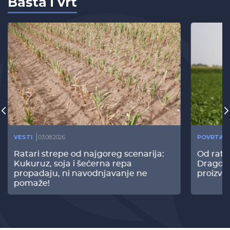
Bašta i vrt
VESTI
03.08.2026
POVRTAR
Ratari strepe od najgoreg scenarija:
Od rata
Kukuruz, soja i šećerna repa
Dragomi
propadaju, ni navodnjavanje ne
proizvo
pomaže!