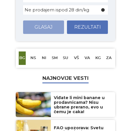
Ne prodajem ispod 28 din/kg
GLASAJ
REZULTATI
BG
NS
NI
SM
SU
VŠ
VA
KG
ZA
NAJNOVIJE VESTI
Viđate li mini banane u
prodavnicama? Nisu
ubrane prerano, evo u
čemu je caka!
FAO upozorava: Svetu