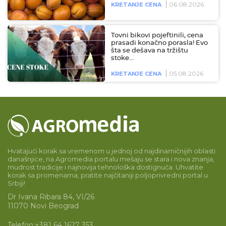
06.08.2026
KRETANJE CENA
Tovni bikovi pojeftinili, cena
prasadi konačno porasla! Evo
šta se dešava na tržištu
stoke…
05.08.2026
KRETANJE CENA
Hvatajući korak sa vremenom u jednoj od najdinamičnijih oblasti
današnjice, na Agromedia portalu mešaju se stara i nova znanja,
mudrost tradicije i najnovija tehnološka dostignuća. Uhvatite
korak sa promenama, pratite najčitaniji poljoprivredni portal u
Srbiji!
Dr Ivana Ribara 84, VI/26
11070 Novi Beograd
Telefon:
+381 64 1627 353