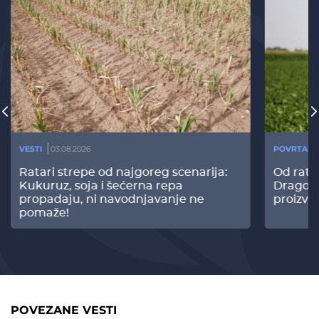
VESTI
03.08.2026
POVRTARS
Ratari strepe od najgoreg scenarija:
Od rata
Kukuruz, soja i šećerna repa
Dragomi
propadaju, ni navodnjavanje ne
proizvo
pomaže!
POVEZANE VESTI