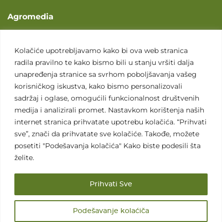
Agromedia
O nama
Svet poljoprivrede
Kolačiće upotrebljavamo kako bi ova web stranica
radila pravilno te kako bismo bili u stanju vršiti dalja
Marketing usluge
unapređenja stranice sa svrhom poboljšavanja vašeg
Tražimo saradnike
korisničkog iskustva, kako bismo personalizovali
sadržaj i oglase, omogućili funkcionalnost društvenih
Kontakt
medija i analizirali promet. Nastavkom korištenja naših
internet stranica prihvatate upotrebu kolačića. “Prihvati
Kontakt
sve”, znači da prihvatate sve kolačiće. Takođe, možete
posetiti "Podešavanja kolačića" Kako biste podesili šta
želite.
Prihvati Sve
Sva prava zadržana. 2007 - 2026. © Agromedia d.o.o.
Podešavanje kolaćiča
Uslovi korišćenja
Politika privatnosti
Uslovi korišćenja i kupovine