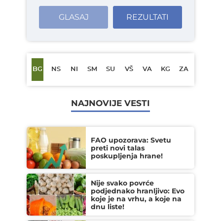
GLASAJ
REZULTATI
BG
NS
NI
SM
SU
VŠ
VA
KG
ZA
NAJNOVIJE VESTI
FAO upozorava: Svetu
preti novi talas
poskupljenja hrane!
Nije svako povrće
podjednako hranljivo: Evo
koje je na vrhu, a koje na
dnu liste!