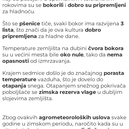
rokovima su se
bokorili
i
dobro su pripremljeni
za hladnoću.
Što se
pšenice
tiče, svaki bokor ima razvijena
3
lista
, što znači da je ova kultura
dobro
pripremljena
za hladne dane.
Temperature zemljišta na dubini
čvora bokora
su u većini mesta bile
oko nule
, tako da
nema
opasnosti
od izmrzavanja.
Krajem sedmice došlo je do značajnog
porasta
temperature
vazduha, što je dovelo do
otapanja
snega. Otapanjem snežnog pokrivača
poboljšaće se
zimska rezerva vlage
u dubljim
slojevima zemljišta.
Zbog ovakvih
agrometeoroloških uslova
svake
godine u zimskom periodu, naročito kada su u