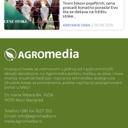
Tovni bikovi pojeftinili, cena
prasadi konačno porasla! Evo
šta se dešava na tržištu
stoke…
05.08.2026
KRETANJE CENA
Hvatajući korak sa vremenom u jednoj od najdinamičnijih
oblasti današnjice, na Agromedia portalu mešaju se stara i nova
znanja, mudrost tradicije i najnovija tehnološka dostignuća.
Uhvatite korak sa promenama, pratite najčitaniji poljoprivredni
portal u Srbiji!
Dr Ivana Ribara 84, VI/26
11070 Novi Beograd
Telefon:
+381 64 1627 353
Email:
info@agromedia.rs
www.agromedia.rs