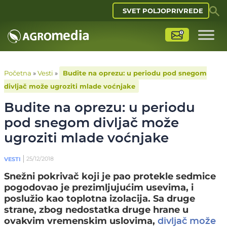
SVET POLJOPRIVREDE
Početna
»
Vesti
»
Budite na oprezu: u periodu pod snegom
divljač može ugroziti mlade voćnjake
Budite na oprezu: u periodu
pod snegom divljač može
ugroziti mlade voćnjake
25/12/2018
VESTI
Snežni pokrivač koji je pao protekle sedmice
pogodovao je prezimljujućim usevima, i
poslužio kao toplotna izolacija. Sa druge
strane, zbog nedostatka druge hrane u
ovakvim vremenskim uslovima,
divljač može