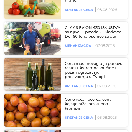
hrane!
08.08.2026
KRETANJE CENA
CLAAS EVION 430 ISKUSTVA
sa njive | Epizoda 2 | Kladovo:
Do 160 tona pšenice za dan!
07.08.2026
MEHANIZACIJA
Cena maslinovog ulja ponovo
raste? Ekstremne vrućine i
požari ugrožavaju
proizvodnju u Evropi
07.08.2026
KRETANJE CENA
Cene voća i povrća: cena
kajsije niža, poskupeo
krompir!
06.08.2026
KRETANJE CENA