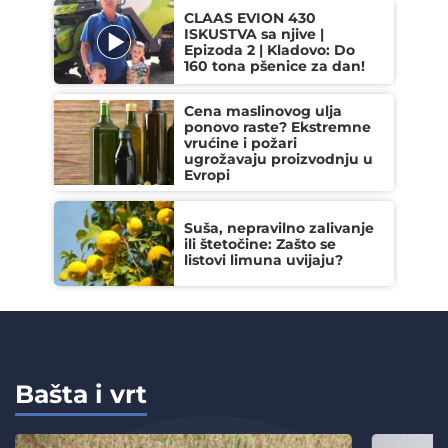
CLAAS EVION 430
ISKUSTVA sa njive |
Epizoda 2 | Kladovo: Do
160 tona pšenice za dan!
Cena maslinovog ulja
ponovo raste? Ekstremne
vrućine i požari
ugrožavaju proizvodnju u
Evropi
Suša, nepravilno zalivanje
ili štetočine: Zašto se
listovi limuna uvijaju?
Bašta i vrt