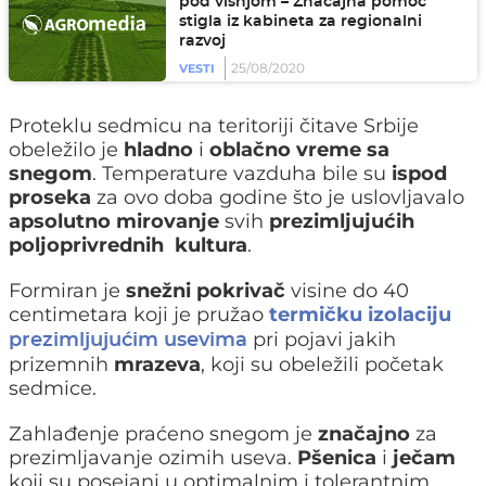
pod višnjom – Značajna pomoć
stigla iz kabineta za regionalni
razvoj
25/08/2020
VESTI
Proteklu sedmicu na teritoriji čitave Srbije
obeležilo je
hladno
i
oblačno vreme
sa
snegom
. Temperature vazduha bile su
ispod
proseka
za ovo doba godine što je uslovljavalo
apsolutno mirovanje
svih
prezimljujućih
poljoprivrednih kultura
.
Formiran je
snežni pokrivač
visine do 40
centimetara koji je pružao
termičku izolaciju
pri pojavi jakih
prezimljujućim usevima
prizemnih
mrazeva
, koji su obeležili početak
sedmice.
Zahlađenje praćeno snegom je
značajno
za
prezimljavanje ozimih useva.
Pšenica
i
ječam
koji su posejani u optimalnim i tolerantnim