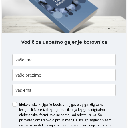
DODAJ KOMENTAR
Vodič za uspešno gajenje borovnica
Elektronska knjiga (e-book, e-knjiga, eknjiga, digitalna
knjiga, ili čak e-izdanje) je publikacija knjige u digitalnoj,
elektronskoj formi koja se sastoji od teksta i slika. Sa
prihvatanjem uslova o
preuzimanju E-knjige
saglasan sam i
da svake nedelje svoju mejl adresu dobijam najvažnije vesti