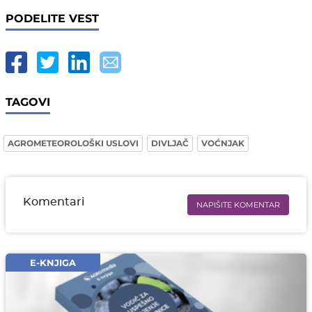
PODELITE VEST
TAGOVI
AGROMETEOROLOŠKI USLOVI
DIVLJAČ
VOĆNJAK
Komentari
NAPIŠITE KOMENTAR
Ime i prezime* obavezno
Email* obavezno
E-KNJIGA
Komentar* obavezno