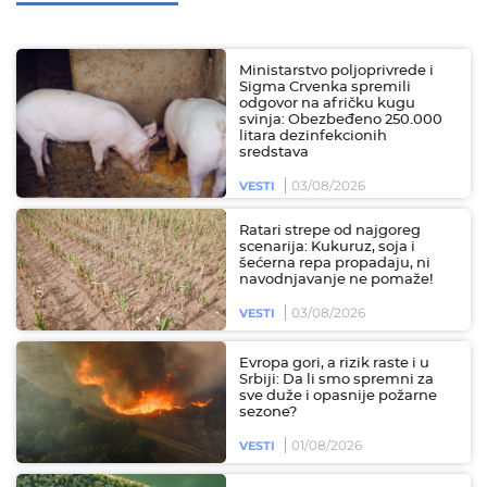
Ministarstvo poljoprivrede i
Sigma Crvenka spremili
odgovor na afričku kugu
svinja: Obezbeđeno 250.000
litara dezinfekcionih
sredstava
03/08/2026
VESTI
Ratari strepe od najgoreg
scenarija: Kukuruz, soja i
šećerna repa propadaju, ni
navodnjavanje ne pomaže!
03/08/2026
VESTI
Evropa gori, a rizik raste i u
Srbiji: Da li smo spremni za
sve duže i opasnije požarne
sezone?
01/08/2026
VESTI