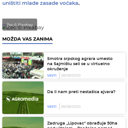
.
uništiti mlade zasade voćaka
Zec © Pixabay
MOŽDA VAS ZANIMA
Smotra srpskog agrara umesto
na Sajmištu seli se u virtuelno
okruženje
28/08/2020
VESTI
Da li nam preti nestašica ajvara?
28/08/2020
VESTI
Zadruga „Lipovac“ obrađuje 50ha