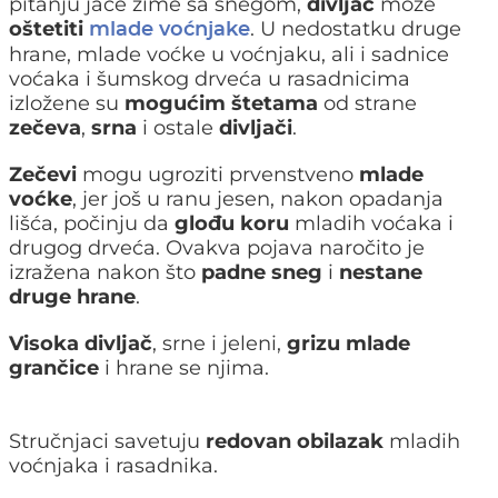
pitanju jače zime sa snegom,
divljač
može
oštetiti
. U nedostatku druge
mlade voćnjake
hrane, mlade voćke u voćnjaku, ali i sadnice
voćaka i šumskog drveća u rasadnicima
izložene su
mogućim štetama
od strane
zečeva
,
srna
i ostale
divljači
.
Zečevi
mogu ugroziti prvenstveno
mlade
voćke
, jer još u ranu jesen, nakon opadanja
lišća, počinju da
glođu koru
mladih voćaka i
drugog drveća. Ovakva pojava naročito je
izražena nakon što
padne sneg
i
nestane
druge hrane
.
Visoka divljač
, srne i jeleni,
grizu mlade
grančice
i hrane se njima.
Stručnjaci savetuju
redovan obilazak
mladih
voćnjaka i rasadnika.