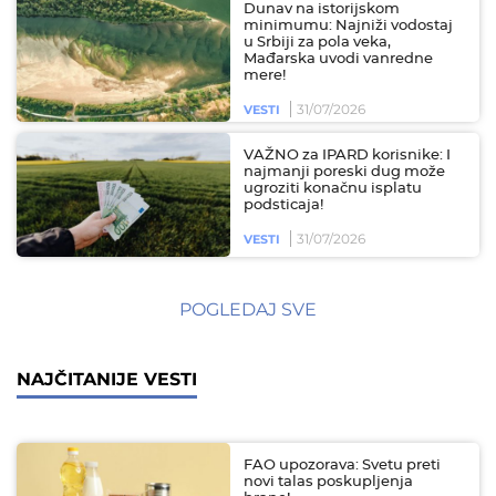
Dunav na istorijskom
minimumu: Najniži vodostaj
u Srbiji za pola veka,
Mađarska uvodi vanredne
mere!
31/07/2026
VESTI
VAŽNO za IPARD korisnike: I
najmanji poreski dug može
ugroziti konačnu isplatu
podsticaja!
31/07/2026
VESTI
POGLEDAJ SVE
NAJČITANIJE VESTI
FAO upozorava: Svetu preti
novi talas poskupljenja