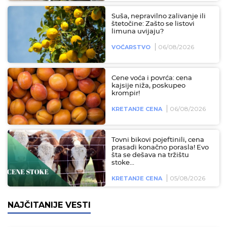
Suša, nepravilno zalivanje ili
štetočine: Zašto se listovi
limuna uvijaju?
06/08/2026
VOĆARSTVO
Cene voća i povrća: cena
kajsije niža, poskupeo
krompir!
06/08/2026
KRETANJE CENA
Tovni bikovi pojeftinili, cena
prasadi konačno porasla! Evo
šta se dešava na tržištu
stoke...
05/08/2026
KRETANJE CENA
NAJČITANIJE VESTI