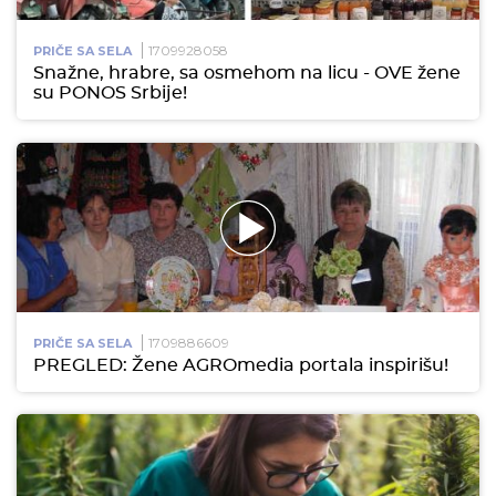
1709928058
PRIČE SA SELA
Snažne, hrabre, sa osmehom na licu - OVE žene
su PONOS Srbije!
1709886609
PRIČE SA SELA
PREGLED: Žene AGROmedia portala inspirišu!