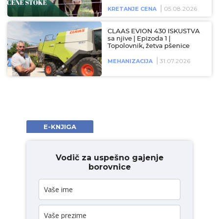
05.08.2026
KRETANJE CENA
CLAAS EVION 430 ISKUSTVA
sa njive | Epizoda 1 |
Topolovnik, žetva pšenice
31.07.2026
MEHANIZACIJA
E-KNJIGA
Vodič za uspešno gajenje
borovnice