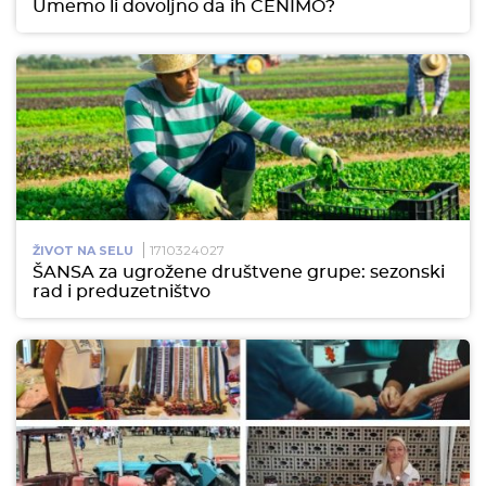
Umemo li dovoljno da ih CENIMO?
1710324027
ŽIVOT NA SELU
ŠANSA za ugrožene društvene grupe: sezonski
rad i preduzetništvo