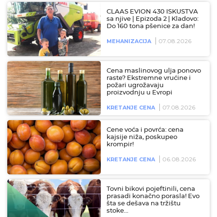
CLAAS EVION 430 ISKUSTVA
sa njive | Epizoda 2 | Kladovo:
Do 160 tona pšenice za dan!
07.08.2026
MEHANIZACIJA
Cena maslinovog ulja ponovo
raste? Ekstremne vrućine i
požari ugrožavaju
proizvodnju u Evropi
07.08.2026
KRETANJE CENA
Cene voća i povrća: cena
kajsije niža, poskupeo
krompir!
06.08.2026
KRETANJE CENA
Tovni bikovi pojeftinili, cena
prasadi konačno porasla! Evo
šta se dešava na tržištu
stoke…