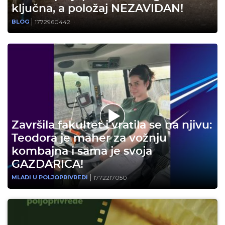
ključna, a položaj NEZAVIDAN!
1772960442
BLOG
Završila fakultet i vratila se na njivu:
Teodora je maher za vožnju
kombajna i sama je svoja
GAZDARICA!
1772217050
MLADI U POLJOPRIVREDI