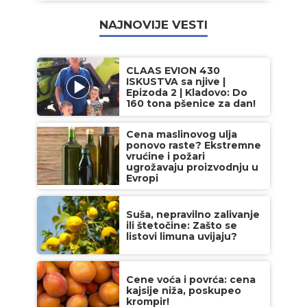
NAJNOVIJE VESTI
CLAAS EVION 430
ISKUSTVA sa njive |
Epizoda 2 | Kladovo: Do
160 tona pšenice za dan!
Cena maslinovog ulja
ponovo raste? Ekstremne
vrućine i požari
ugrožavaju proizvodnju u
Evropi
Suša, nepravilno zalivanje
ili štetočine: Zašto se
listovi limuna uvijaju?
Cene voća i povrća: cena
kajsije niža, poskupeo
krompir!