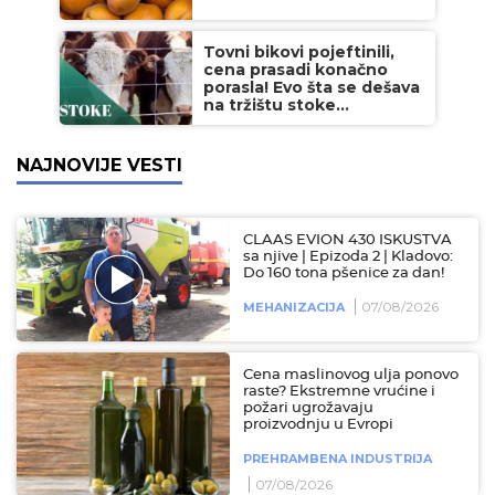
Tovni bikovi pojeftinili,
cena prasadi konačno
porasla! Evo šta se dešava
na tržištu stoke...
NAJNOVIJE VESTI
CLAAS EVION 430 ISKUSTVA
sa njive | Epizoda 2 | Kladovo:
Do 160 tona pšenice za dan!
07/08/2026
MEHANIZACIJA
Cena maslinovog ulja ponovo
raste? Ekstremne vrućine i
požari ugrožavaju
proizvodnju u Evropi
PREHRAMBENA INDUSTRIJA
07/08/2026