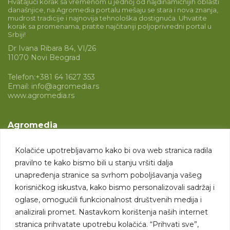
Hvatajući korak sa vremenom u jednoj od najdinamičnijih oblasti
današnjice, na Agromedia portalu mešaju se stara i nova znanja,
mudrost tradicije i najnovija tehnološka dostignuća. Uhvatite
korak sa promenama, pratite najčitaniji poljoprivredni portal u
Srbiji!
Dr Ivana Ribara 84, VI/26
11070 Novi Beograd
Telefon:
+381 64 1627 353
Email:
info@agromedia.rs
www.agromedia.rs
Agromedia
O nama
Kolačiće upotrebljavamo kako bi ova web stranica radila
Svet poljoprivrede
pravilno te kako bismo bili u stanju vršiti dalja
Marketing usluge
unapređenja stranice sa svrhom poboljšavanja vašeg
korisničkog iskustva, kako bismo personalizovali sadržaj i
Tražimo saradnike
oglase, omogućili funkcionalnost društvenih medija i
analizirali promet. Nastavkom korištenja naših internet
Kontakt
stranica prihvatate upotrebu kolačića. “Prihvati sve”,