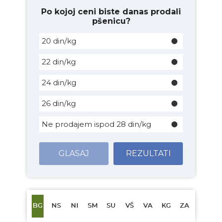
Po kojoj ceni biste danas prodali
pšenicu?
20 din/kg
22 din/kg
24 din/kg
26 din/kg
Ne prodajem ispod 28 din/kg
GLASAJ
REZULTATI
BG
NS
NI
SM
SU
VŠ
VA
KG
ZA