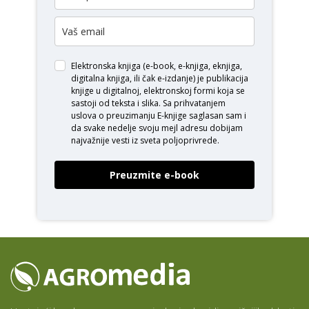
Elektronska knjiga (e-book, e-knjiga, eknjiga,
digitalna knjiga, ili čak e-izdanje) je publikacija
knjige u digitalnoj, elektronskoj formi koja se
sastoji od teksta i slika. Sa prihvatanjem
uslova o
preuzimanju E-knjige
saglasan sam i
da svake nedelje svoju mejl adresu dobijam
najvažnije vesti iz sveta poljoprivrede.
Preuzmite e-book