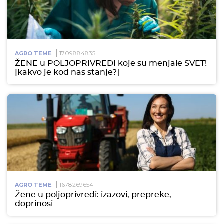
1709884835
AGRO TEME
ŽENE u POLJOPRIVREDI koje su menjale SVET!
[kakvo je kod nas stanje?]
1678269654
AGRO TEME
Žene u poljoprivredi: izazovi, prepreke,
doprinosi