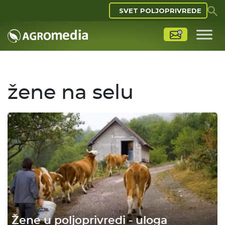
SVET POLJOPRIVREDE
žene na selu
Žene u poljoprivredi - uloga