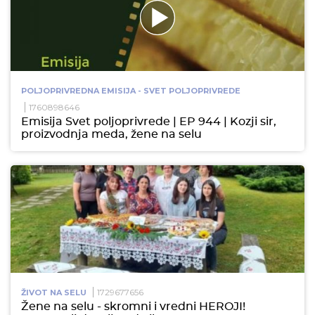
POLJOPRIVREDNA EMISIJA - SVET POLJOPRIVREDE
1760898646
Emisija Svet poljoprivrede | EP 944 | Kozji sir,
proizvodnja meda, žene na selu
1729677656
ŽIVOT NA SELU
Žene na selu - skromni i vredni HEROJI!