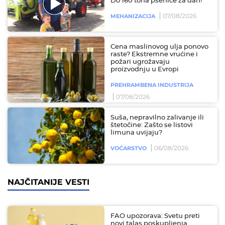
Do 160 tona pšenice za dan!
07/08/2026
MEHANIZACIJA
Cena maslinovog ulja ponovo
raste? Ekstremne vrućine i
požari ugrožavaju
proizvodnju u Evropi
PREHRAMBENA INDUSTRIJA
07/08/2026
Suša, nepravilno zalivanje ili
štetočine: Zašto se listovi
limuna uvijaju?
06/08/2026
VOĆARSTVO
NAJČITANIJE VESTI
FAO upozorava: Svetu preti
novi talas poskupljenja