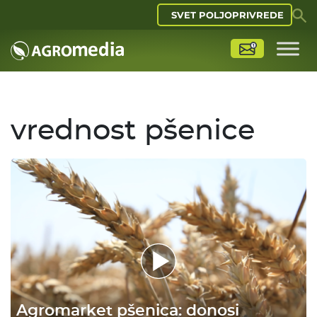
SVET POLJOPRIVREDE
vrednost pšenice
Agromarket pšenica: donosi