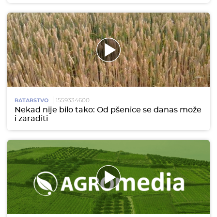
1559334600
RATARSTVO
Nekad nije bilo tako: Od pšenice se danas može
i zaraditi