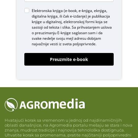
Elektronska knjiga (e-book, e-knjiga, eknjiga,
digitalna knjiga, ili čak e-izdanje) je publikacija
knjige u digitalnoj, elektronskoj formi koja se
sastoji od teksta i slika. Sa prihvatanjem uslova
o
preuzimanju E-knjige
saglasan sam i da
svake nedelje svoju mejl adresu dobijam
najvažnije vesti iz sveta poljoprivrede.
Preuzmite e-book
Hvatajući korak sa vremenom u jednoj od najdinamičnijih
oblasti današnjice, na Agromedia portalu mešaju se stara i nova
znanja, mudrost tradicije i najnovija tehnološka dostignuća.
Uhvatite korak sa promenama, pratite najčitaniji poljoprivredni