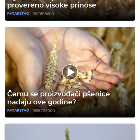
provereno visoke prinose
1600518600
RATARSTVO
Čemu se proizvođači pšenice
nadaju ove godine?
1598724000
RATARSTVO