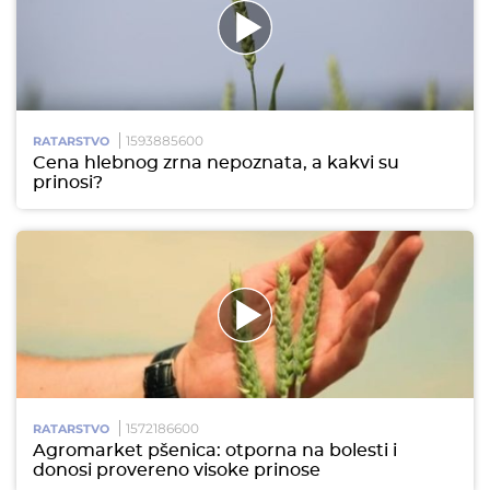
1593885600
RATARSTVO
Cena hlebnog zrna nepoznata, a kakvi su
prinosi?
1572186600
RATARSTVO
Agromarket pšenica: otporna na bolesti i
donosi provereno visoke prinose