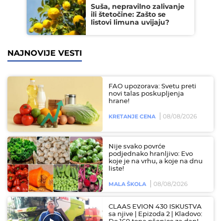
Suša, nepravilno zalivanje
ili štetočine: Zašto se
listovi limuna uvijaju?
NAJNOVIJE VESTI
FAO upozorava: Svetu preti
novi talas poskupljenja
hrane!
08/08/2026
KRETANJE CENA
Nije svako povrće
podjednako hranljivo: Evo
koje je na vrhu, a koje na dnu
liste!
08/08/2026
MALA ŠKOLA
CLAAS EVION 430 ISKUSTVA
sa njive | Epizoda 2 | Kladovo: