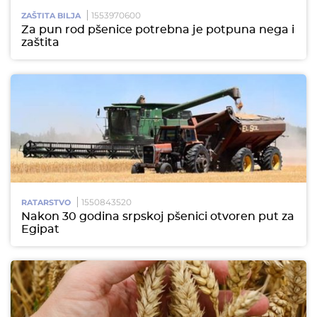
1553970600
ZAŠTITA BILJA
Za pun rod pšenice potrebna je potpuna nega i
zaštita
1550843520
RATARSTVO
Nakon 30 godina srpskoj pšenici otvoren put za
Egipat