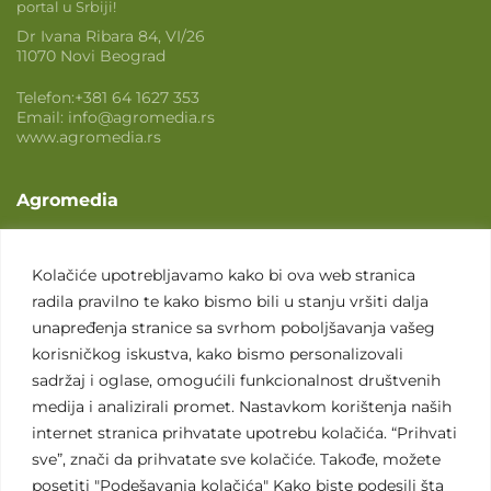
portal u Srbiji!
Dr Ivana Ribara 84, VI/26
11070 Novi Beograd
Telefon:
+381 64 1627 353
Email:
info@agromedia.rs
www.agromedia.rs
Agromedia
O nama
Svet poljoprivrede
Kolačiće upotrebljavamo kako bi ova web stranica
radila pravilno te kako bismo bili u stanju vršiti dalja
Marketing usluge
unapređenja stranice sa svrhom poboljšavanja vašeg
Tražimo saradnike
korisničkog iskustva, kako bismo personalizovali
sadržaj i oglase, omogućili funkcionalnost društvenih
Kontakt
medija i analizirali promet. Nastavkom korištenja naših
internet stranica prihvatate upotrebu kolačića. “Prihvati
Kontakt
sve”, znači da prihvatate sve kolačiće. Takođe, možete
posetiti "Podešavanja kolačića" Kako biste podesili šta