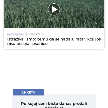
1479577140
RATARSTVO
Istraživali smo: čemu da se nadaju ratari koji još
nisu posejali pšenicu
ANKETA
Po kojoj ceni biste danas prodali