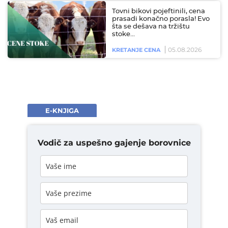
Tovni bikovi pojeftinili, cena
prasadi konačno porasla! Evo
šta se dešava na tržištu
stoke…
05.08.2026
KRETANJE CENA
E-KNJIGA
Vodič za uspešno gajenje borovnice