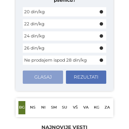
pšenicu?
20 din/kg
22 din/kg
24 din/kg
26 din/kg
Ne prodajem ispod 28 din/kg
GLASAJ
REZULTATI
BG
NS
NI
SM
SU
VŠ
VA
KG
ZA
NAJNOVIJE VESTI