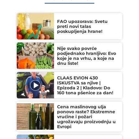
FAO upozorava: Svetu
preti novi talas
poskupljenja hrane!
Nije svako povrće
podjednako hranljivo: Evo
koje je na vrhu, a koje na
dnu liste!
CLAAS EVION 430
ISKUSTVA sa njive |
Epizoda 2 | Kladovo: Do
160 tona pšenice za dan!
Cena maslinovog ulja
ponovo raste? Ekstremne
vrućine i požari
ugrožavaju proizvodnju u
Evropi