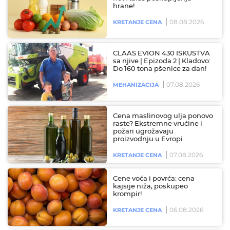
hrane!
08.08.2026
KRETANJE CENA
CLAAS EVION 430 ISKUSTVA
sa njive | Epizoda 2 | Kladovo:
Do 160 tona pšenice za dan!
07.08.2026
MEHANIZACIJA
Cena maslinovog ulja ponovo
raste? Ekstremne vrućine i
požari ugrožavaju
proizvodnju u Evropi
07.08.2026
KRETANJE CENA
Cene voća i povrća: cena
kajsije niža, poskupeo
krompir!
06.08.2026
KRETANJE CENA