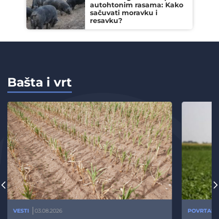
autohtonim rasama: Kako
sačuvati moravku i
resavku?
Bašta i vrt
VESTI
03.08.2026
POVRTARS