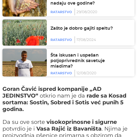
nadaju ove godine?
29/08/2020
RATARSTVO
Zašto je dobro gajiti speltu?
17/08/2024
RATARSTVO
Šta iskusan i uspešan
poljoprivrednik savetuje
mladima?
12/08/2020
RATARSTVO
Goran Čavić ispred kompanije „AD
JEDINSTVO“
otkrio nam je da
rade sa Kosad
sortama: Sostin, Sobred i Sotis već punih 5
godina.
Da su ove sorte
visokoprinosne i sigurne
potvrdio je i
Vasa Rajić iz Bavaništa
. Njima je
proizvodnja pšenice primarna s obzirom da