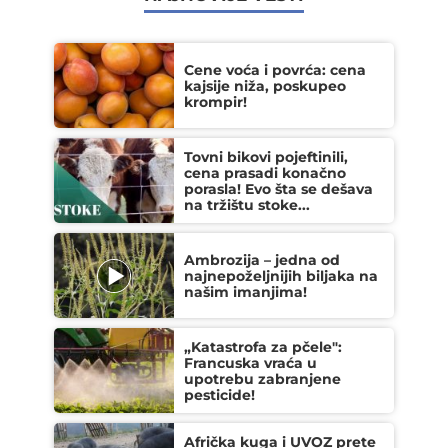
Cene voća i povrća: cena
kajsije niža, poskupeo
krompir!
Tovni bikovi pojeftinili,
cena prasadi konačno
porasla! Evo šta se dešava
na tržištu stoke...
Ambrozija – jedna od
najnepoželjnijih biljaka na
našim imanjima!
„Katastrofa za pčele":
Francuska vraća u
upotrebu zabranjene
pesticide!
Afrička kuga i UVOZ prete