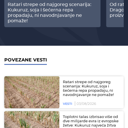
Ratari strepe od najgoreg scenarija:
Od rata
Kukuruz, soja i šećerna repa
Dragomi
propadaju, ni navodnjavanje ne
proizvo
pomaže!
POVEZANE VESTI
Ratari strepe od najgoreg
scenarija: Kukuruz, soja i
šećerna repa propadaju, ni
navodnjavanje ne pomaže!
03/08/2026
VESTI
Toplotni talas izbrisao više od
dve milijarde evra iz evropske
žetve: Kukuruz najveća žrtva