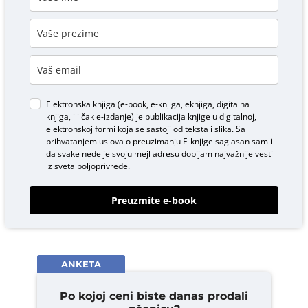
Elektronska knjiga (e-book, e-knjiga, eknjiga, digitalna
knjiga, ili čak e-izdanje) je publikacija knjige u digitalnoj,
elektronskoj formi koja se sastoji od teksta i slika. Sa
prihvatanjem uslova o
preuzimanju E-knjige
saglasan sam i
da svake nedelje svoju mejl adresu dobijam najvažnije vesti
iz sveta poljoprivrede.
Preuzmite e-book
ANKETA
Po kojoj ceni biste danas prodali