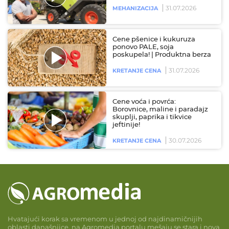
31.07.2026
MEHANIZACIJA
Cene pšenice i kukuruza
ponovo PALE, soja
poskupela! | Produktna berza
31.07.2026
KRETANJE CENA
Cene voća i povrća:
Borovnice, maline i paradajz
skuplji, paprika i tikvice
jeftinije!
30.07.2026
KRETANJE CENA
Hvatajući korak sa vremenom u jednoj od najdinamičnijih
oblasti današnjice, na Agromedia portalu mešaju se stara i nova