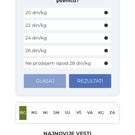
pšenicu?
20 din/kg
22 din/kg
24 din/kg
26 din/kg
Ne prodajem ispod 28 din/kg
GLASAJ
REZULTATI
BG
NS
NI
SM
SU
VŠ
VA
KG
ZA
NAJNOVIJE VESTI