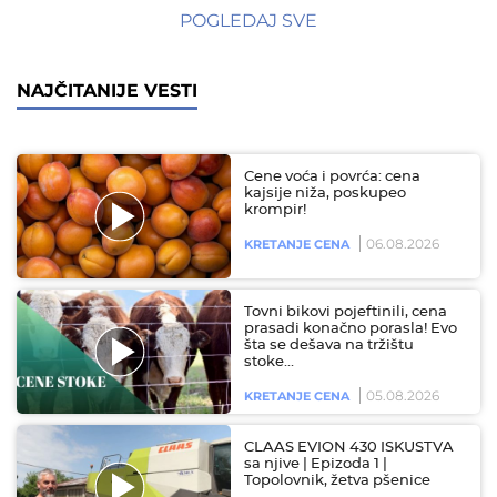
POGLEDAJ SVE
NAJČITANIJE VESTI
Cene voća i povrća: cena
kajsije niža, poskupeo
krompir!
06.08.2026
KRETANJE CENA
Tovni bikovi pojeftinili, cena
prasadi konačno porasla! Evo
šta se dešava na tržištu
stoke…
05.08.2026
KRETANJE CENA
CLAAS EVION 430 ISKUSTVA
sa njive | Epizoda 1 |
Topolovnik, žetva pšenice