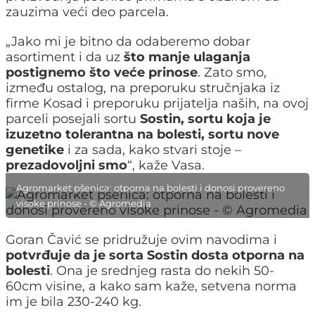
zauzima veći deo parcela.
„Jako mi je bitno da odaberemo dobar
asortiment i da uz
što manje ulaganja
postignemo što veće prinose
. Zato smo,
između ostalog, na preporuku stručnjaka iz
firme Kosad i preporuku prijatelja naših, na ovoj
parceli posejali sortu
Sostin, sortu koja je
izuzetno tolerantna na bolesti, sortu nove
genetike
i za sada, kako stvari stoje –
prezadovoljni smo
“, kaže Vasa.
Agromarket pšenica: otporna na bolesti i donosi provereno
visoke prinose - © Agromedia
Goran Čavić se pridružuje ovim navodima i
potvrđuje da je sorta Sostin dosta otporna na
bolesti
. Ona je srednjeg rasta do nekih 50-
60cm visine, a kako sam kaže, setvena norma
im je bila 230-240 kg.