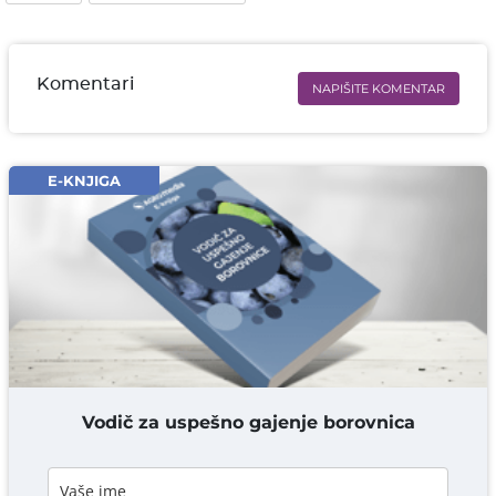
Komentari
NAPIŠITE KOMENTAR
Ime i prezime* obavezno
Email* obavezno
E-KNJIGA
Komentar* obavezno
DODAJ KOMENTAR
Vodič za uspešno gajenje borovnica