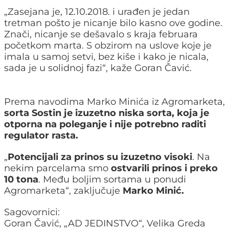
„Zasejana je, 12.10.2018. i urađen je jedan
tretman pošto je nicanje bilo kasno ove godine.
Znači, nicanje se dešavalo s kraja februara
početkom marta. S obzirom na uslove koje je
imala u samoj setvi, bez kiše i kako je nicala,
sada je u solidnoj fazi“, kaže Goran Čavić.
Prema navodima Marko Minića iz Agromarketa,
sorta Sostin je izuzetno niska sorta, koja je
otporna na poleganje i nije potrebno raditi
regulator rasta.
„
Potencijali za prinos su izuzetno visoki
. Na
nekim parcelama smo
ostvarili prinos i preko
10 tona
. Među boljim sortama u ponudi
Agromarketa“, zaključuje
Marko Minić.
Sagovornici:
Goran Čavić, „AD JEDINSTVO“, Velika Greda