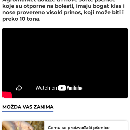
koje su otporne na bolesti, imaju bogat klas i
nose provereno visoki prinos, koji može biti i
preko 10 tona.
MOŽDA VAS ZANIMA
Čemu se proizvođači pšenice