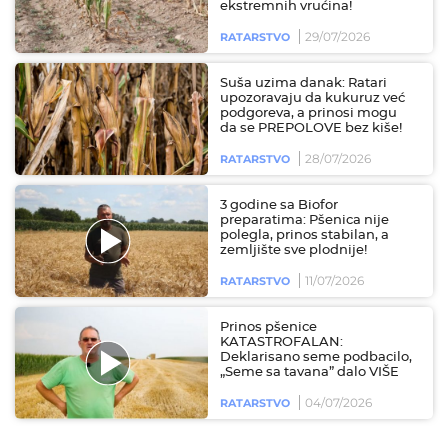
ekstremnih vrućina!
29/07/2026
RATARSTVO
Suša uzima danak: Ratari
upozoravaju da kukuruz već
podgoreva, a prinosi mogu
da se PREPOLOVE bez kiše!
28/07/2026
RATARSTVO
3 godine sa Biofor
preparatima: Pšenica nije
polegla, prinos stabilan, a
zemljište sve plodnije!
11/07/2026
RATARSTVO
Prinos pšenice
KATASTROFALAN:
Deklarisano seme podbacilo,
„Seme sa tavana” dalo VIŠE
04/07/2026
RATARSTVO