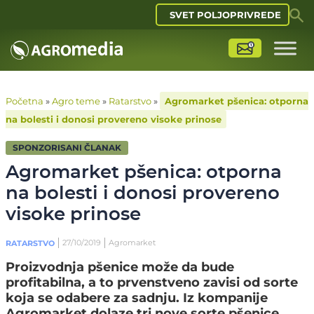
SVET POLJOPRIVREDE
Početna
»
Agro teme
»
Ratarstvo
»
Agromarket pšenica: otporna
na bolesti i donosi provereno visoke prinose
SPONZORISANI ČLANAK
Agromarket pšenica: otporna
na bolesti i donosi provereno
visoke prinose
27/10/2019
Agromarket
RATARSTVO
Proizvodnja pšenice može da bude
profitabilna, a to prvenstveno zavisi od sorte
koja se odabere za sadnju. Iz kompanije
Agromarket dolaze tri nove sorte pšenice