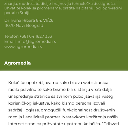
znanja, mudrost tradicije i najnovija tehnološka dostignuća.
Uhvatite korak sa promenama, pratite najčitaniji poljoprivredni
portal u Srbiji!
Dr Ivana Ribara 84, VI/26
11070 Novi Beograd
Telefon:
+381 64 1627 353
Email:
info@agromedia.rs
www.agromedia.rs
Agromedia
O nama
Svet poljoprivrede
Kolačiće upotrebljavamo kako bi ova web stranica
radila pravilno te kako bismo bili u stanju vršiti dalja
Marketing usluge
unapređenja stranice sa svrhom poboljšavanja vašeg
Tražimo saradnike
korisničkog iskustva, kako bismo personalizovali
sadržaj i oglase, omogućili funkcionalnost društvenih
Kontakt
medija i analizirali promet. Nastavkom korištenja naših
internet stranica prihvatate upotrebu kolačića. “Prihvati
Kontakt