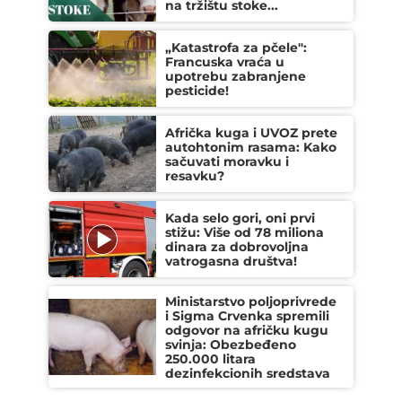
na tržištu stoke...
„Katastrofa za pčele":
Francuska vraća u
upotrebu zabranjene
pesticide!
Afrička kuga i UVOZ prete
autohtonim rasama: Kako
sačuvati moravku i
resavku?
Kada selo gori, oni prvi
stižu: Više od 78 miliona
dinara za dobrovoljna
vatrogasna društva!
Ministarstvo poljoprivrede
i Sigma Crvenka spremili
odgovor na afričku kugu
svinja: Obezbeđeno
250.000 litara
dezinfekcionih sredstava