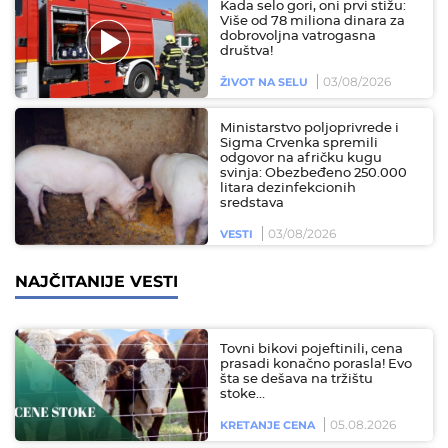
Kada selo gori, oni prvi stižu:
Više od 78 miliona dinara za
dobrovoljna vatrogasna
društva!
03/08/2026
ŽIVOT NA SELU
Ministarstvo poljoprivrede i
Sigma Crvenka spremili
odgovor na afričku kugu
svinja: Obezbeđeno 250.000
litara dezinfekcionih
sredstava
03/08/2026
VESTI
NAJČITANIJE VESTI
Tovni bikovi pojeftinili, cena
prasadi konačno porasla! Evo
šta se dešava na tržištu
stoke…
05.08.2026
KRETANJE CENA