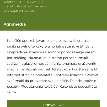
Telefon:
+381 64 1627 353
Email:
info@agromedia.rs
www.agromedia.rs
Agromedia
O nama
Svet poljoprivrede
Kolačiće upotrebljavamo kako bi ova web stranica
radila pravilno te kako bismo bili u stanju vršiti dalja
Marketing usluge
unapređenja stranice sa svrhom poboljšavanja vašeg
Tražimo saradnike
korisničkog iskustva, kako bismo personalizovali
sadržaj i oglase, omogućili funkcionalnost društvenih
Kontakt
medija i analizirali promet. Nastavkom korištenja naših
internet stranica prihvatate upotrebu kolačića. “Prihvati
Kontakt
sve”, znači da prihvatate sve kolačiće. Takođe, možete
posetiti "Podešavanja kolačića" Kako biste podesili šta
želite.
Prihvati Sve