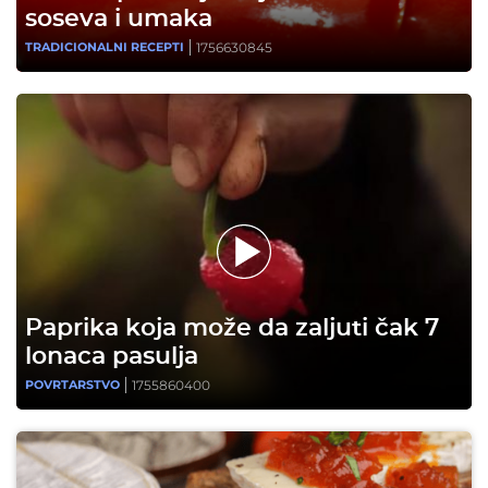
soseva i umaka
1756630845
TRADICIONALNI RECEPTI
Paprika koja može da zaljuti čak 7
lonaca pasulja
1755860400
POVRTARSTVO