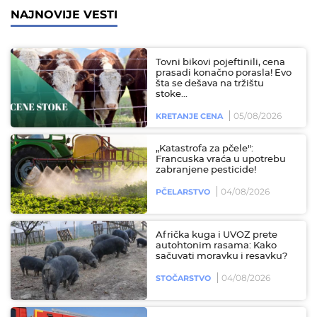
NAJNOVIJE VESTI
Tovni bikovi pojeftinili, cena
prasadi konačno porasla! Evo
šta se dešava na tržištu
stoke...
05/08/2026
KRETANJE CENA
„Katastrofa za pčele":
Francuska vraća u upotrebu
zabranjene pesticide!
04/08/2026
PČELARSTVO
Afrička kuga i UVOZ prete
autohtonim rasama: Kako
sačuvati moravku i resavku?
04/08/2026
STOČARSTVO