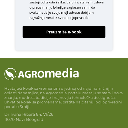
sastoji od teksta i slika. Sa prihvatanjem uslova
o
preuzimanju E-knjige
saglasan sam i da
svake nedelje svoju mejl adresu dobijam
najvažnije vesti iz sveta poljoprivrede.
Preuzmite e-book
Hvatajući korak sa vremenom u jednoj od najdinamičnijih
oblasti današnjice, na Agromedia portalu mešaju se stara i nova
znanja, mudrost tradicije i najnovija tehnološka dostignuća.
Uhvatite korak sa promenama, pratite najčitaniji poljoprivredni
portal u Srbiji!
Dr Ivana Ribara 84, VI/26
11070 Novi Beograd