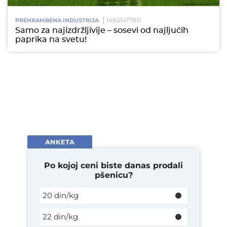
1482147780
PREHRAMBENA INDUSTRIJA
Samo za najizdržljivije – sosevi od najljućih
paprika na svetu!
ANKETA
Po kojoj ceni biste danas prodali
pšenicu?
20 din/kg
22 din/kg