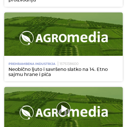
proizvodnju
1575138600
PREHRAMBENA INDUSTRIJA
Neobično ljuto i savršeno slatko na 14. Etno
sajmu hrane i pića