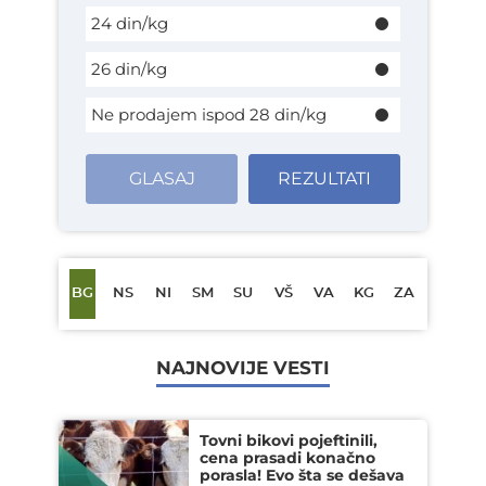
24 din/kg
26 din/kg
Ne prodajem ispod 28 din/kg
GLASAJ
REZULTATI
BG
NS
NI
SM
SU
VŠ
VA
KG
ZA
NAJNOVIJE VESTI
Tovni bikovi pojeftinili,
cena prasadi konačno
porasla! Evo šta se dešava