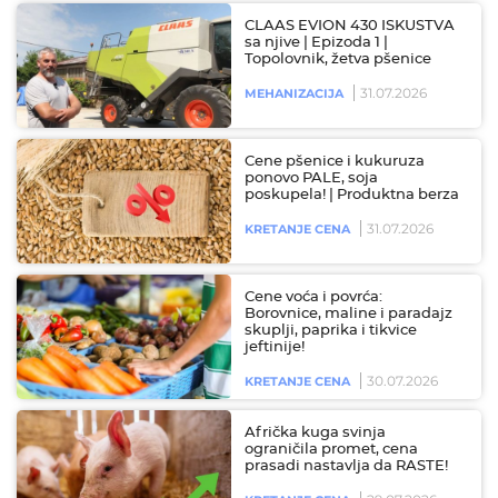
CLAAS EVION 430 ISKUSTVA
sa njive | Epizoda 1 |
Topolovnik, žetva pšenice
31.07.2026
MEHANIZACIJA
Cene pšenice i kukuruza
ponovo PALE, soja
poskupela! | Produktna berza
31.07.2026
KRETANJE CENA
Cene voća i povrća:
Borovnice, maline i paradajz
skuplji, paprika i tikvice
jeftinije!
30.07.2026
KRETANJE CENA
Afrička kuga svinja
ograničila promet, cena
prasadi nastavlja da RASTE!