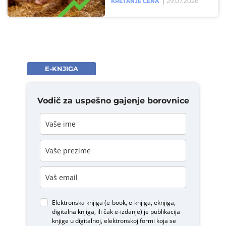
29.07.2026
KRETANJE CENA
E-KNJIGA
Vodič za uspešno gajenje borovnice
Elektronska knjiga (e-book, e-knjiga, eknjiga,
digitalna knjiga, ili čak e-izdanje) je publikacija
knjige u digitalnoj, elektronskoj formi koja se