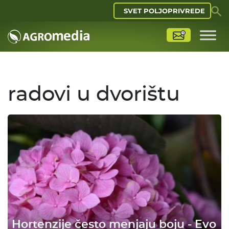
SVET POLJOPRIVREDE
radovi u dvorištu
Hortenzije često menjaju boju - Evo