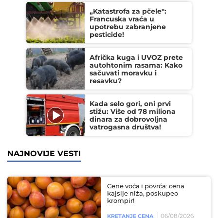
„Katastrofa za pčele":
Francuska vraća u
upotrebu zabranjene
pesticide!
Afrička kuga i UVOZ prete
autohtonim rasama: Kako
sačuvati moravku i
resavku?
Kada selo gori, oni prvi
stižu: Više od 78 miliona
dinara za dobrovoljna
vatrogasna društva!
NAJNOVIJE VESTI
Cene voća i povrća: cena
kajsije niža, poskupeo
krompir!
06/08/2026
KRETANJE CENA