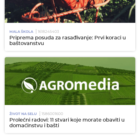
1618245403
MALA ŠKOLA
Priprema posuda za rasađivanje: Prvi koraci u
baštovanstvu
1586001600
ŽIVOT NA SELU
Prolećni radovi: 11 stvari koje morate obaviti u
domaćinstvu i bašti