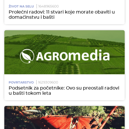
1648965600
ŽIVOT NA SELU
Prolećni radovi: 11 stvari koje morate obaviti u
domaćinstvu i bašti
1629309600
POVRTARSTVO
Podsetnik za početnike: Ovo su preostali radovi
u bašti tokom leta