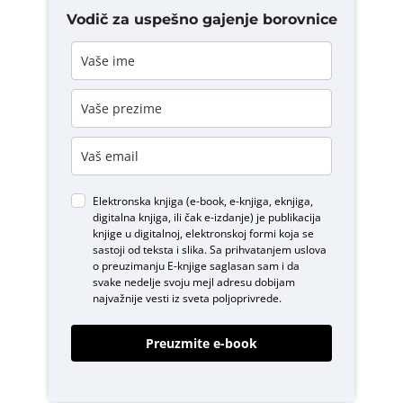
Vodič za uspešno gajenje borovnice
Elektronska knjiga (e-book, e-knjiga, eknjiga,
digitalna knjiga, ili čak e-izdanje) je publikacija
knjige u digitalnoj, elektronskoj formi koja se
sastoji od teksta i slika. Sa prihvatanjem uslova
o
preuzimanju E-knjige
saglasan sam i da
svake nedelje svoju mejl adresu dobijam
najvažnije vesti iz sveta poljoprivrede.
Preuzmite e-book