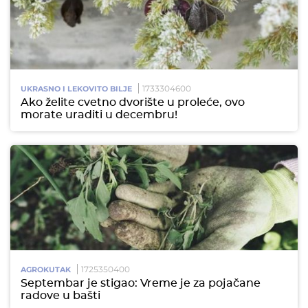
1733304600
UKRASNO I LEKOVITO BILJE
Ako želite cvetno dvorište u proleće, ovo
morate uraditi u decembru!
1725350400
AGROKUTAK
Septembar je stigao: Vreme je za pojačane
radove u bašti