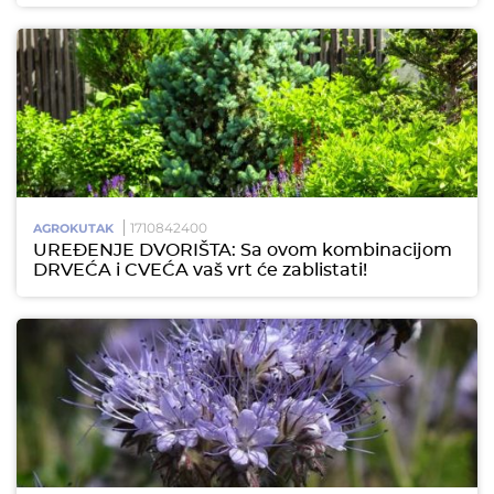
1710842400
AGROKUTAK
UREĐENJE DVORIŠTA: Sa ovom kombinacijom
DRVEĆA i CVEĆA vaš vrt će zablistati!