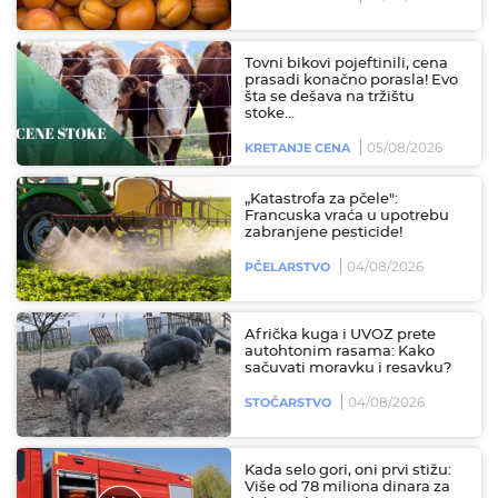
Tovni bikovi pojeftinili, cena
prasadi konačno porasla! Evo
šta se dešava na tržištu
stoke...
05/08/2026
KRETANJE CENA
„Katastrofa za pčele":
Francuska vraća u upotrebu
zabranjene pesticide!
04/08/2026
PČELARSTVO
Afrička kuga i UVOZ prete
autohtonim rasama: Kako
sačuvati moravku i resavku?
04/08/2026
STOČARSTVO
Kada selo gori, oni prvi stižu:
Više od 78 miliona dinara za