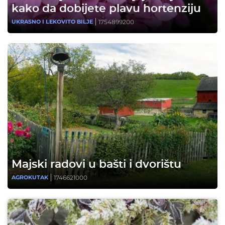
kako da dobijete plavu hortenziju
1754899200
UKRASNO I LEKOVITO BILJE
Majski radovi u bašti i dvorištu
1746621000
AGROKUTAK