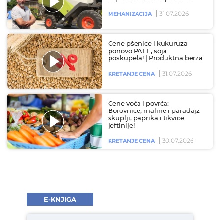
31.07.2026
MEHANIZACIJA
Cene pšenice i kukuruza
ponovo PALE, soja
poskupela! | Produktna berza
31.07.2026
KRETANJE CENA
Cene voća i povrća:
Borovnice, maline i paradajz
skuplji, paprika i tikvice
jeftinije!
30.07.2026
KRETANJE CENA
E-KNJIGA