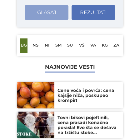
GLASAJ
REZULTATI
BG
NS
NI
SM
SU
VŠ
VA
KG
ZA
NAJNOVIJE VESTI
Cene voća i povrća: cena
kajsije niža, poskupeo
krompir!
Tovni bikovi pojeftinili,
cena prasadi konačno
porasla! Evo šta se dešava
na tržištu stoke...