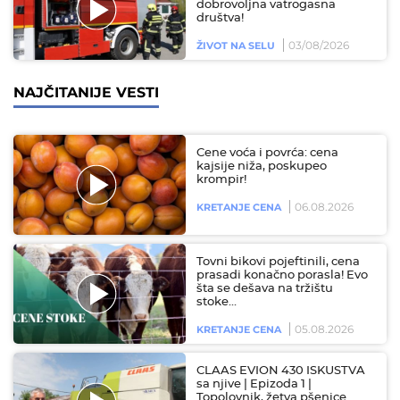
dobrovoljna vatrogasna
društva!
03/08/2026
ŽIVOT NA SELU
NAJČITANIJE VESTI
Cene voća i povrća: cena
kajsije niža, poskupeo
krompir!
06.08.2026
KRETANJE CENA
Tovni bikovi pojeftinili, cena
prasadi konačno porasla! Evo
šta se dešava na tržištu
stoke…
05.08.2026
KRETANJE CENA
CLAAS EVION 430 ISKUSTVA
sa njive | Epizoda 1 |
Topolovnik, žetva pšenice