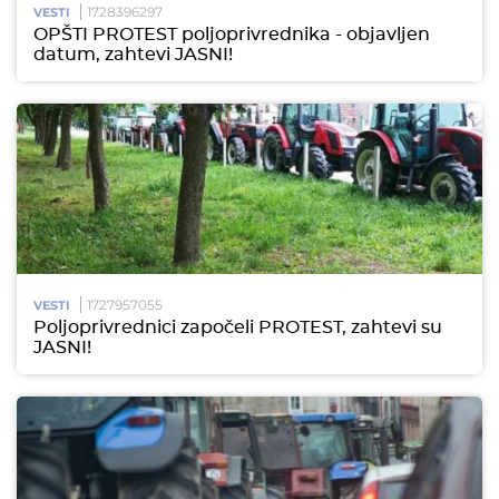
1728396297
VESTI
OPŠTI PROTEST poljoprivrednika - objavljen
datum, zahtevi JASNI!
1727957055
VESTI
Poljoprivrednici započeli PROTEST, zahtevi su
JASNI!