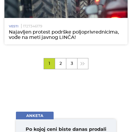
1727346179
VESTI
Najavljen protest podrške poljoprivrednicima,
vođe na meti javnog LINČA!
1
2
3
ANKETA
Po kojoj ceni biste danas prodali