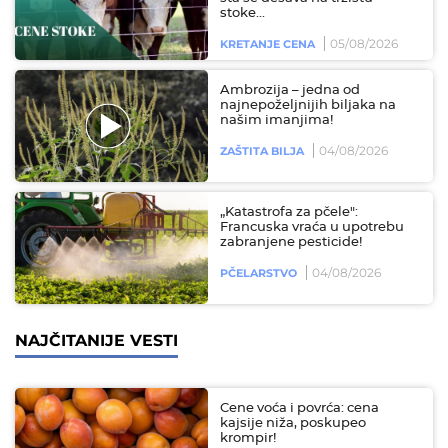
stoke...
05/08/2026
KRETANJE CENA
Ambrozija – jedna od
najnepoželjnijih biljaka na
našim imanjima!
04/08/2026
ZAŠTITA BILJA
„Katastrofa za pčele":
Francuska vraća u upotrebu
zabranjene pesticide!
04/08/2026
PČELARSTVO
NAJČITANIJE VESTI
Cene voća i povrća: cena
kajsije niža, poskupeo
krompir!