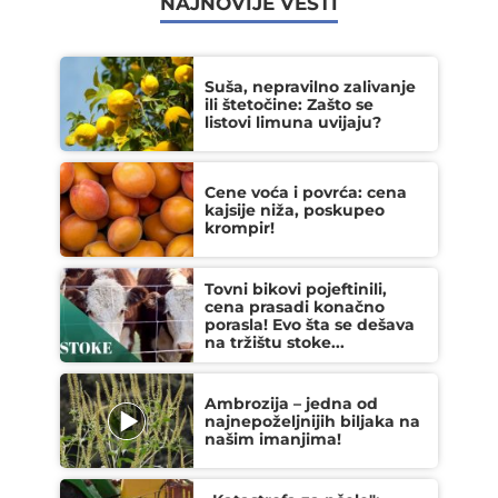
NAJNOVIJE VESTI
Suša, nepravilno zalivanje
ili štetočine: Zašto se
listovi limuna uvijaju?
Cene voća i povrća: cena
kajsije niža, poskupeo
krompir!
Tovni bikovi pojeftinili,
cena prasadi konačno
porasla! Evo šta se dešava
na tržištu stoke...
Ambrozija – jedna od
najnepoželjnijih biljaka na
našim imanjima!