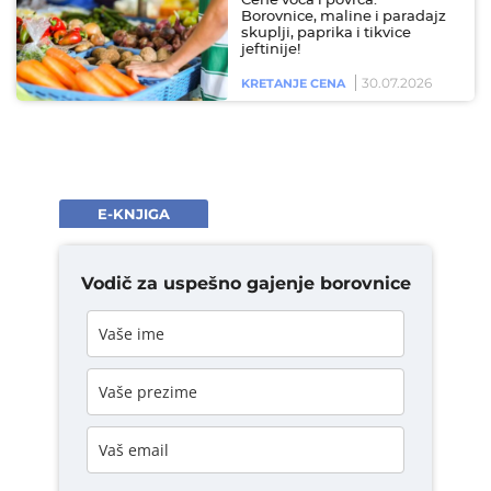
Cene voća i povrća:
Borovnice, maline i paradajz
skuplji, paprika i tikvice
jeftinije!
30.07.2026
KRETANJE CENA
E-KNJIGA
Vodič za uspešno gajenje borovnice