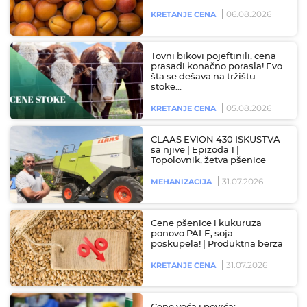
06.08.2026
KRETANJE CENA
Tovni bikovi pojeftinili, cena
prasadi konačno porasla! Evo
šta se dešava na tržištu
stoke…
05.08.2026
KRETANJE CENA
CLAAS EVION 430 ISKUSTVA
sa njive | Epizoda 1 |
Topolovnik, žetva pšenice
31.07.2026
MEHANIZACIJA
Cene pšenice i kukuruza
ponovo PALE, soja
poskupela! | Produktna berza
31.07.2026
KRETANJE CENA