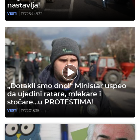
nastavlja!
1772544932
VESTI
„Dotakli smo dno!“ Ministar uspeo
da ujedini ratare, mlekare i
stočare...u PROTESTIMA!
1772018354
VESTI