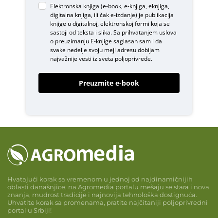
Elektronska knjiga (e-book, e-knjiga, eknjiga,
digitalna knjiga, ili čak e-izdanje) je publikacija
knjige u digitalnoj, elektronskoj formi koja se
sastoji od teksta i slika. Sa prihvatanjem uslova
o
preuzimanju E-knjige
saglasan sam i da
svake nedelje svoju mejl adresu dobijam
najvažnije vesti iz sveta poljoprivrede.
Preuzmite e-book
Hvatajući korak sa vremenom u jednoj od najdinamičnijih
oblasti današnjice, na Agromedia portalu mešaju se stara i nova
znanja, mudrost tradicije i najnovija tehnološka dostignuća.
Uhvatite korak sa promenama, pratite najčitaniji poljoprivredni
portal u Srbiji!