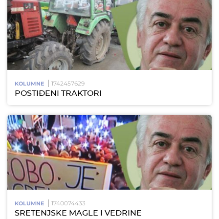
1742457629
KOLUMNE
POSTIĐENI TRAKTORI
1740074433
KOLUMNE
SRETENJSKE MAGLE I VEDRINE