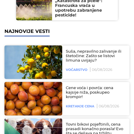
„Katastrofa za pčele":
Francuska vraća u
upotrebu zabranjene
pesticide!
NAJNOVIJE VESTI
Suša, nepravilno zalivanje ili
štetočine: Zašto se listovi
limuna uvijaju?
06/08/2026
VOĆARSTVO
Cene voća i povrća: cena
kajsije niža, poskupeo
krompir!
06/08/2026
KRETANJE CENA
Tovni bikovi pojeftinili, cena
prasadi konačno porasla! Evo
šta se dešava na tržištu