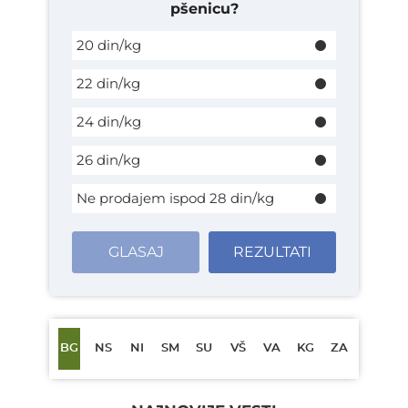
pšenicu?
20 din/kg
22 din/kg
24 din/kg
26 din/kg
Ne prodajem ispod 28 din/kg
GLASAJ
REZULTATI
BG
NS
NI
SM
SU
VŠ
VA
KG
ZA