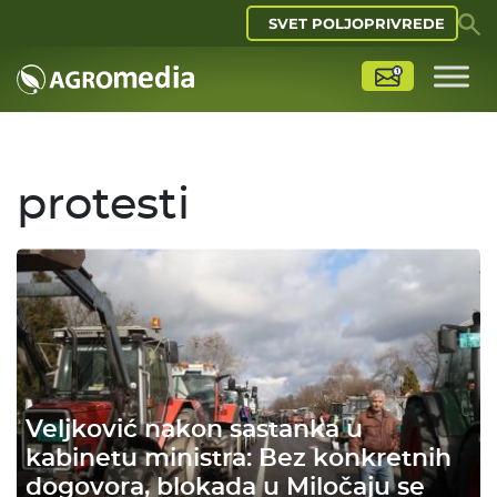
SVET POLJOPRIVREDE
protesti
Veljković nakon sastanka u
kabinetu ministra: Bez konkretnih
dogovora, blokada u Miločaju se