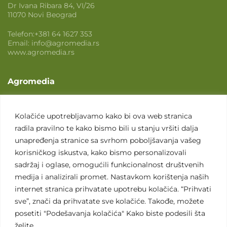
Dr Ivana Ribara 84, VI/26
11070 Novi Beograd
Telefon:
+381 64 1627 353
Email:
info@agromedia.rs
www.agromedia.rs
Agromedia
O nama
Svet poljoprivrede
Kolačiće upotrebljavamo kako bi ova web stranica
radila pravilno te kako bismo bili u stanju vršiti dalja
Marketing usluge
unapređenja stranice sa svrhom poboljšavanja vašeg
Tražimo saradnike
korisničkog iskustva, kako bismo personalizovali
sadržaj i oglase, omogućili funkcionalnost društvenih
Kontakt
medija i analizirali promet. Nastavkom korištenja naših
internet stranica prihvatate upotrebu kolačića. “Prihvati
Kontakt
sve”, znači da prihvatate sve kolačiće. Takođe, možete
posetiti "Podešavanja kolačića" Kako biste podesili šta
želite.