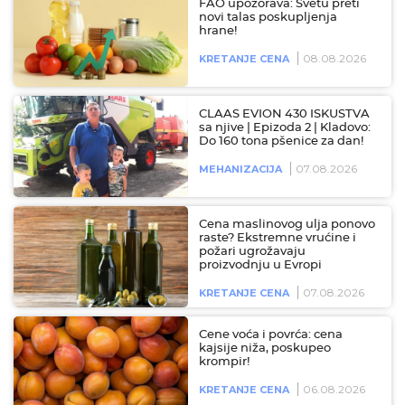
FAO upozorava: Svetu preti
novi talas poskupljenja
hrane!
08.08.2026
KRETANJE CENA
CLAAS EVION 430 ISKUSTVA
sa njive | Epizoda 2 | Kladovo:
Do 160 tona pšenice za dan!
07.08.2026
MEHANIZACIJA
Cena maslinovog ulja ponovo
raste? Ekstremne vrućine i
požari ugrožavaju
proizvodnju u Evropi
07.08.2026
KRETANJE CENA
Cene voća i povrća: cena
kajsije niža, poskupeo
krompir!
06.08.2026
KRETANJE CENA