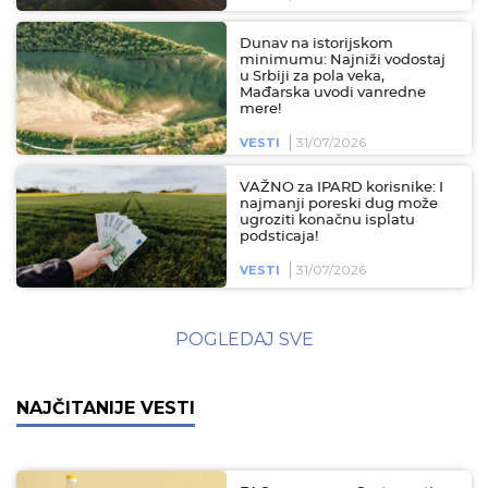
Dunav na istorijskom
minimumu: Najniži vodostaj
u Srbiji za pola veka,
Mađarska uvodi vanredne
mere!
31/07/2026
VESTI
VAŽNO za IPARD korisnike: I
najmanji poreski dug može
ugroziti konačnu isplatu
podsticaja!
31/07/2026
VESTI
POGLEDAJ SVE
NAJČITANIJE VESTI