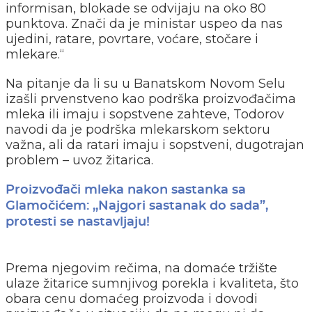
informisan, blokade se odvijaju na oko 80
punktova. Znači da je ministar uspeo da nas
ujedini, ratare, povrtare, voćare, stočare i
mlekare.“
Na pitanje da li su u Banatskom Novom Selu
izašli prvenstveno kao podrška proizvođačima
mleka ili imaju i sopstvene zahteve, Todorov
navodi da je podrška mlekarskom sektoru
važna, ali da ratari imaju i sopstveni, dugotrajan
problem – uvoz žitarica.
Proizvođači mleka nakon sastanka sa
Glamočićem: ,,Najgori sastanak do sada”,
protesti se nastavljaju!
Prema njegovim rečima, na domaće tržište
ulaze žitarice sumnjivog porekla i kvaliteta, što
obara cenu domaćeg proizvoda i dovodi