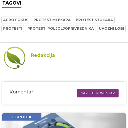
TAGOVI
AGRO FOKUS
PROTEST MLEKARA
PROTEST STOČARA
PROTESTI
PROTESTI POLJOLJOPRIVREDNIKA
UVOZNI LOBI
Redakcija
Komentari
NAPIŠITE KOMENTAR
Ime i prezime* obavezno
Email* obavezno
E-KNJIGA
Komentar* obavezno