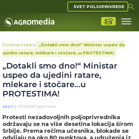
SVET POLJOPRIVREDE
Početna
»
Vesti
»
„Dotakli smo dno!“ Ministar uspeo da
ujedini ratare, mlekare i stočare…u PROTESTIMA!
„Dotakli smo dno!“ Ministar
uspeo da ujedini ratare,
mlekare i stočare…u
PROTESTIMA!
25/02/2026
agromedia
VESTI
Protesti nezadovoljnih poljoprivrednika
održavaju se na više desetina lokacija širom
Srbije. Prema rečima učesnika, blokade se
odvijaju na oko 80 punktova, a udruženja iz