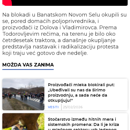
Na blokadi u Banatskom Novom Selu okupili su
se, pored domaćih poljoprivrednika, i
proizvođači iz Dolova i Vladimirovca. Prema
Todorovljevim rečima, na terenu je bilo oko
četrdesetak traktora, a današnje okupljanje
predstavlja nastavak i radikalizaciju protesta
koji traju već gotovo dve nedelje.
MOŽDA VAS ZANIMA
Proizvođači mleka blokirali put:
„Ubeđivali su nas da širimo
proizvodnju, a sada neće da
otkupljuju!“
25/02/2026
VESTI
Stočarstvo između hitnih mera i
sistemskih promena: Da li je kriza