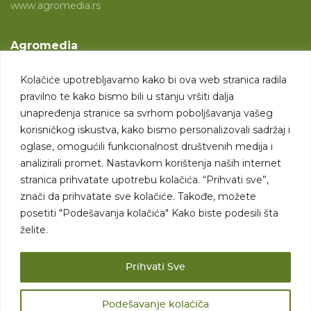
www.agromedia.rs
Agromedia
O nama
Kolačiće upotrebljavamo kako bi ova web stranica radila
Svet poljoprivrede
pravilno te kako bismo bili u stanju vršiti dalja
Marketing usluge
unapređenja stranice sa svrhom poboljšavanja vašeg
korisničkog iskustva, kako bismo personalizovali sadržaj i
Tražimo saradnike
oglase, omogućili funkcionalnost društvenih medija i
analizirali promet. Nastavkom korištenja naših internet
Kontakt
stranica prihvatate upotrebu kolačića. “Prihvati sve”,
znači da prihvatate sve kolačiće. Takođe, možete
Kontakt
posetiti "Podešavanja kolačića" Kako biste podesili šta
želite.
Prihvati Sve
Podešavanje kolaćiča
Sva prava zadržana. 2007 - 2026. © Agromedia d.o.o.