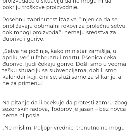
proizvođače u situaciju da ne mogu ni da
pokriju troškove proizvodnje.
Posebnu zabrinutost izaziva činjenica da se
približavaju optimalni rokovi za prolećnu setvu,
dok mnogi proizvođači nemaju sredstva za
đubrivo i gorivo.
„Setva ne počinje, kako ministar zamišlja, u
aprilu, već u februaru i martu. Pšenica čeka
đubrivo, ljudi čekaju gorivo. Došli smo u veoma
tešku situaciju sa subvencijama, dobili smo
kalendar koji, čini se, služi samo za slikanje, a
ne za primenu.“
Na pitanje da li očekuje da protesti zamru zbog
sezonskih radova, Todorov je jasan – bez novca
nema ni posla.
„Ne mislim. Poljoprivrednici trenutno ne mogu