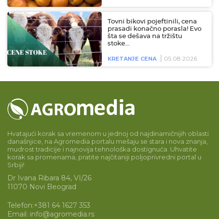
Tovni bikovi pojeftinili, cena
prasadi konačno porasla! Evo
šta se dešava na tržištu
stoke…
05.08.2026
KRETANJE CENA
Hvatajući korak sa vremenom u jednoj od najdinamičnijih oblasti
današnjice, na Agromedia portalu mešaju se stara i nova znanja,
mudrost tradicije i najnovija tehnološka dostignuća. Uhvatite
korak sa promenama, pratite najčitaniji poljoprivredni portal u
Srbiji!
Dr Ivana Ribara 84, VI/26
11070 Novi Beograd
Telefon:
+381 64 1627 353
Email:
info@agromedia.rs