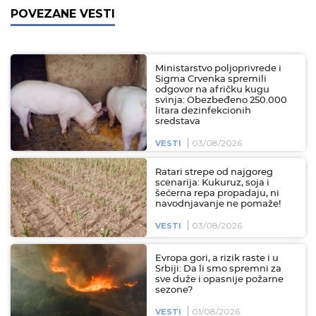
POVEZANE VESTI
Ministarstvo poljoprivrede i
Sigma Crvenka spremili
odgovor na afričku kugu
svinja: Obezbeđeno 250.000
litara dezinfekcionih
sredstava
03/08/2026
VESTI
Ratari strepe od najgoreg
scenarija: Kukuruz, soja i
šećerna repa propadaju, ni
navodnjavanje ne pomaže!
03/08/2026
VESTI
Evropa gori, a rizik raste i u
Srbiji: Da li smo spremni za
sve duže i opasnije požarne
sezone?
01/08/2026
VESTI