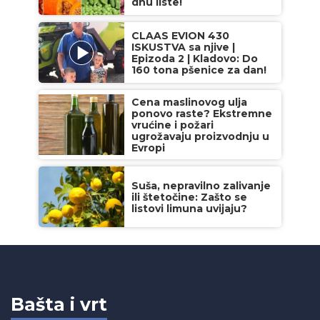
dnu liste!
CLAAS EVION 430
ISKUSTVA sa njive |
Epizoda 2 | Kladovo: Do
160 tona pšenice za dan!
Cena maslinovog ulja
ponovo raste? Ekstremne
vrućine i požari
ugrožavaju proizvodnju u
Evropi
Suša, nepravilno zalivanje
ili štetočine: Zašto se
listovi limuna uvijaju?
Bašta i vrt