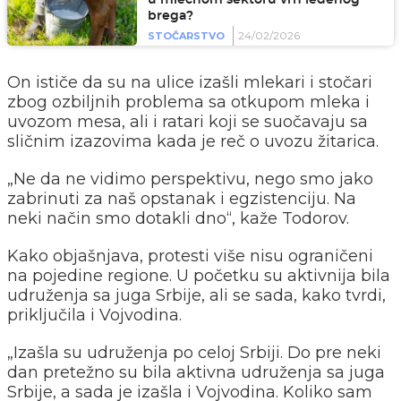
u mlečnom sektoru vrh ledenog
brega?
24/02/2026
STOČARSTVO
On ističe da su na ulice izašli mlekari i stočari
zbog ozbiljnih problema sa otkupom mleka i
uvozom mesa, ali i ratari koji se suočavaju sa
sličnim izazovima kada je reč o uvozu žitarica.
„Ne da ne vidimo perspektivu, nego smo jako
zabrinuti za naš opstanak i egzistenciju. Na
neki način smo dotakli dno“, kaže Todorov.
Kako objašnjava, protesti više nisu ograničeni
na pojedine regione. U početku su aktivnija bila
udruženja sa juga Srbije, ali se sada, kako tvrdi,
priključila i Vojvodina.
„Izašla su udruženja po celoj Srbiji. Do pre neki
dan pretežno su bila aktivna udruženja sa juga
Srbije, a sada je izašla i Vojvodina. Koliko sam