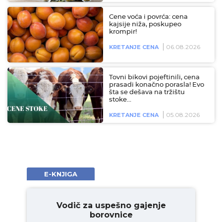
Cene voća i povrća: cena
kajsije niža, poskupeo
krompir!
06.08.2026
KRETANJE CENA
Tovni bikovi pojeftinili, cena
prasadi konačno porasla! Evo
šta se dešava na tržištu
stoke…
05.08.2026
KRETANJE CENA
E-KNJIGA
Vodič za uspešno gajenje
borovnice