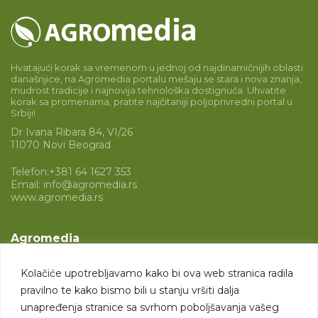
Hvatajući korak sa vremenom u jednoj od najdinamičnijih oblasti
današnjice, na Agromedia portalu mešaju se stara i nova znanja,
mudrost tradicije i najnovija tehnološka dostignuća. Uhvatite
korak sa promenama, pratite najčitaniji poljoprivredni portal u
Srbiji!
Dr Ivana Ribara 84, VI/26
11070 Novi Beograd
Telefon:
+381 64 1627 353
Email:
info@agromedia.rs
www.agromedia.rs
Agromedia
O nama
Kolačiće upotrebljavamo kako bi ova web stranica radila
Svet poljoprivrede
pravilno te kako bismo bili u stanju vršiti dalja
Marketing usluge
unapređenja stranice sa svrhom poboljšavanja vašeg