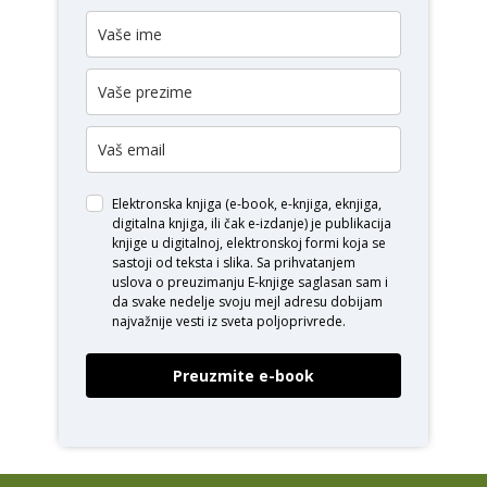
Elektronska knjiga (e-book, e-knjiga, eknjiga,
digitalna knjiga, ili čak e-izdanje) je publikacija
knjige u digitalnoj, elektronskoj formi koja se
sastoji od teksta i slika. Sa prihvatanjem
uslova o
preuzimanju E-knjige
saglasan sam i
da svake nedelje svoju mejl adresu dobijam
najvažnije vesti iz sveta poljoprivrede.
Preuzmite e-book