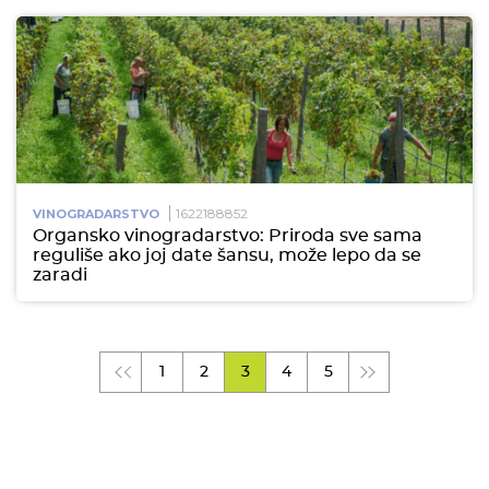
1622188852
VINOGRADARSTVO
Organsko vinogradarstvo: Priroda sve sama
reguliše ako joj date šansu, može lepo da se
zaradi
1
2
3
4
5