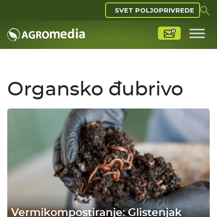
SVET POLJOPRIVREDE
Organsko đubrivo
Vermikompostiranje: Glistenjak