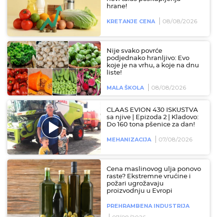
hrane!
08/08/2026
KRETANJE CENA
Nije svako povrće
podjednako hranljivo: Evo
koje je na vrhu, a koje na dnu
liste!
08/08/2026
MALA ŠKOLA
CLAAS EVION 430 ISKUSTVA
sa njive | Epizoda 2 | Kladovo:
Do 160 tona pšenice za dan!
07/08/2026
MEHANIZACIJA
Cena maslinovog ulja ponovo
raste? Ekstremne vrućine i
požari ugrožavaju
proizvodnju u Evropi
PREHRAMBENA INDUSTRIJA