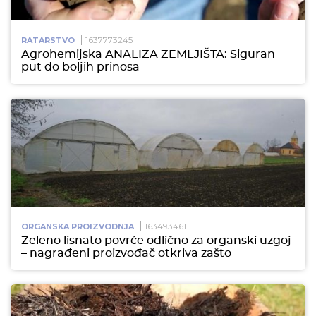
1637773245
RATARSTVO
Agrohemijska ANALIZA ZEMLJIŠTA: Siguran
put do boljih prinosa
1634934611
ORGANSKA PROIZVODNJA
Zeleno lisnato povrće odlično za organski uzgoj
– nagrađeni proizvođač otkriva zašto