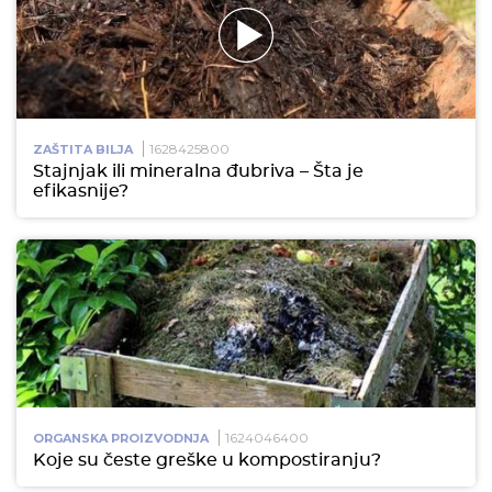
1628425800
ZAŠTITA BILJA
Stajnjak ili mineralna đubriva – Šta je
efikasnije?
1624046400
ORGANSKA PROIZVODNJA
Koje su česte greške u kompostiranju?