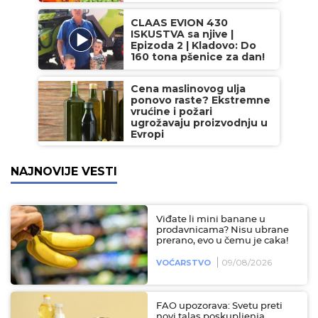
CLAAS EVION 430
ISKUSTVA sa njive |
Epizoda 2 | Kladovo: Do
160 tona pšenice za dan!
Cena maslinovog ulja
ponovo raste? Ekstremne
vrućine i požari
ugrožavaju proizvodnju u
Evropi
NAJNOVIJE VESTI
Viđate li mini banane u
prodavnicama? Nisu ubrane
prerano, evo u čemu je caka!
09/08/2026
VOĆARSTVO
FAO upozorava: Svetu preti
novi talas poskupljenja