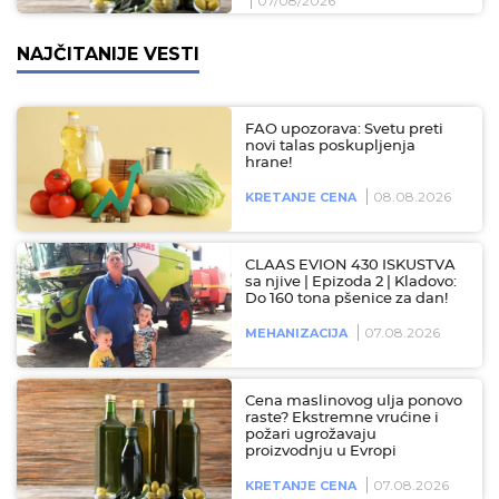
07/08/2026
NAJČITANIJE VESTI
FAO upozorava: Svetu preti
novi talas poskupljenja
hrane!
08.08.2026
KRETANJE CENA
CLAAS EVION 430 ISKUSTVA
sa njive | Epizoda 2 | Kladovo:
Do 160 tona pšenice za dan!
07.08.2026
MEHANIZACIJA
Cena maslinovog ulja ponovo
raste? Ekstremne vrućine i
požari ugrožavaju
proizvodnju u Evropi
07.08.2026
KRETANJE CENA