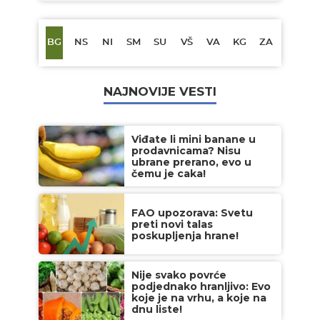
BG
NS
NI
SM
SU
VŠ
VA
KG
ZA
NAJNOVIJE VESTI
Viđate li mini banane u
prodavnicama? Nisu
ubrane prerano, evo u
čemu je caka!
FAO upozorava: Svetu
preti novi talas
poskupljenja hrane!
Nije svako povrće
podjednako hranljivo: Evo
koje je na vrhu, a koje na
dnu liste!