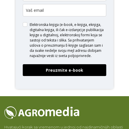
Elektronska knjiga (e-book, e-knjiga, eknjiga,
digitalna knjiga, ili čak e-izdanje) je publikacija
knjige u digitalnoj, elektronskoj formi koja se
sastoji od teksta i slika. Sa prihvatanjem
uslova o
preuzimanju E-knjige
saglasan sam i
da svake nedelje svoju mejl adresu dobijam
najvažnije vesti iz sveta poljoprivrede.
Preuzmite e-book
Hvatajući korak sa vremenom u jednoj od najdinamičnijih oblasti