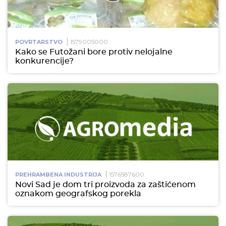
1579005000
POVRTARSTVO
Kako se Futožani bore protiv nelojalne
konkurencije?
1576587600
PREHRAMBENA INDUSTRIJA
Novi Sad je dom tri proizvoda za zaštićenom
oznakom geografskog porekla