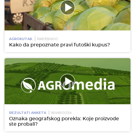
1669359600
AGROKUTAK
Kako da prepoznate pravi futoški kupus?
1614690034
REZULTATI ANKETA
Oznaka geografskog porekla: Koje proizvode
ste probali?