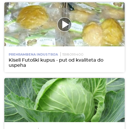
1598099400
PREHRAMBENA INDUSTRIJA
Kiseli Futoški kupus - put od kvaliteta do
uspeha