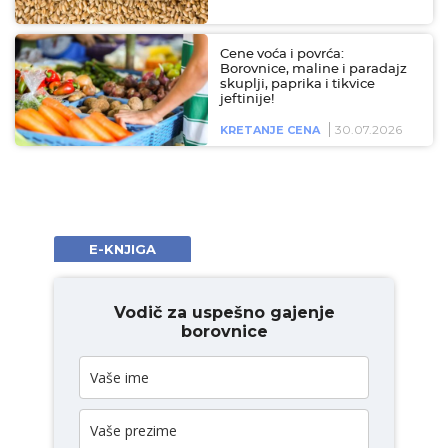
Cene voća i povrća:
Borovnice, maline i paradajz
skuplji, paprika i tikvice
jeftinije!
30.07.2026
KRETANJE CENA
E-KNJIGA
Vodič za uspešno gajenje
borovnice