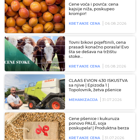
Cene voća i povrća: cena
kajsije niža, poskupeo
krompir!
06.08.2026
KRETANJE CENA
Tovni bikovi pojeftinili, cena
prasadi konačno porasla! Evo
šta se dešava na tržištu
stoke…
05.08.2026
KRETANJE CENA
CLAAS EVION 430 ISKUSTVA
sa njive | Epizoda 1 |
Topolovnik, žetva pšenice
31.07.2026
MEHANIZACIJA
Cene pšenice i kukuruza
ponovo PALE, soja
poskupela! | Produktna berza
31.07.2026
KRETANJE CENA