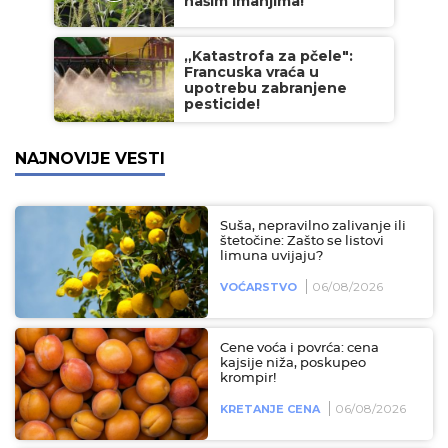
našim imanjima!
„Katastrofa za pčele":
Francuska vraća u
upotrebu zabranjene
pesticide!
NAJNOVIJE VESTI
Suša, nepravilno zalivanje ili
štetočine: Zašto se listovi
limuna uvijaju?
06/08/2026
VOĆARSTVO
Cene voća i povrća: cena
kajsije niža, poskupeo
krompir!
06/08/2026
KRETANJE CENA