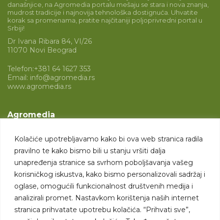
današnjice, na Agromedia portalu mešaju se stara i nova znanja,
mudrost tradicije i najnovija tehnološka dostignuća. Uhvatite
korak sa promenama, pratite najčitaniji poljoprivredni portal u
Srbiji!
Dr Ivana Ribara 84, VI/26
11070 Novi Beograd
Telefon:
+381 64 1627 353
Email:
info@agromedia.rs
www.agromedia.rs
Agromedia
O nama
Kolačiće upotrebljavamo kako bi ova web stranica radila
Svet poljoprivrede
pravilno te kako bismo bili u stanju vršiti dalja
Marketing usluge
unapređenja stranice sa svrhom poboljšavanja vašeg
korisničkog iskustva, kako bismo personalizovali sadržaj i
Tražimo saradnike
oglase, omogućili funkcionalnost društvenih medija i
analizirali promet. Nastavkom korištenja naših internet
Kontakt
stranica prihvatate upotrebu kolačića. “Prihvati sve”,