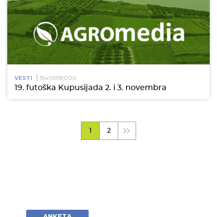
1540998000
VESTI
19. futoška Kupusijada 2. i 3. novembra
1
2
ANKETA