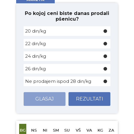
Po kojoj ceni biste danas prodali
pšenicu?
20 din/kg
22 din/kg
24 din/kg
26 din/kg
Ne prodajem ispod 28 din/kg
GLASAJ
REZULTATI
BG
NS
NI
SM
SU
VŠ
VA
KG
ZA