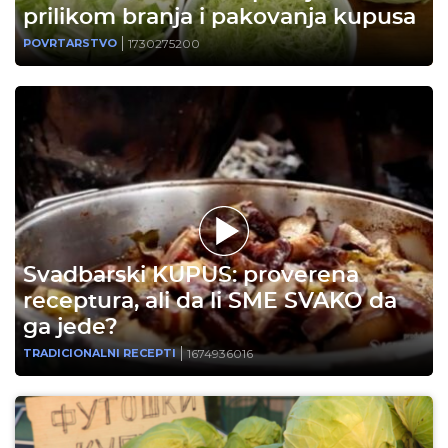
prilikom branja i pakovanja kupusa
1730275200
POVRTARSTVO
Svadbarski KUPUS: proverena
receptura, ali da li SME SVAKO da
ga jede?
1674936016
TRADICIONALNI RECEPTI