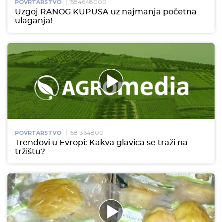
1584648000
POVRTARSTVO
Uzgoj RANOG KUPUSA uz najmanja početna
ulaganja!
1581364800
POVRTARSTVO
Trendovi u Evropi: Kakva glavica se traži na
tržištu?