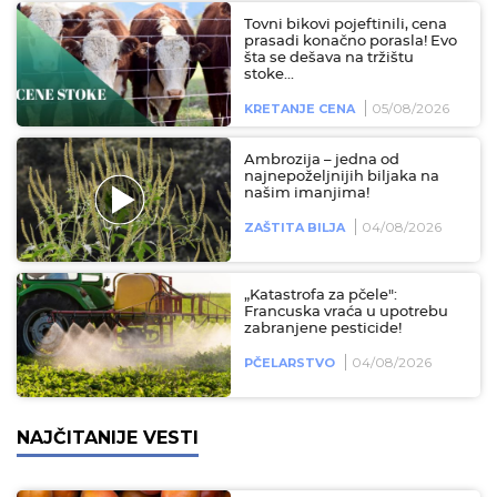
Tovni bikovi pojeftinili, cena
prasadi konačno porasla! Evo
šta se dešava na tržištu
stoke...
05/08/2026
KRETANJE CENA
Ambrozija – jedna od
najnepoželjnijih biljaka na
našim imanjima!
04/08/2026
ZAŠTITA BILJA
„Katastrofa za pčele":
Francuska vraća u upotrebu
zabranjene pesticide!
04/08/2026
PČELARSTVO
NAJČITANIJE VESTI