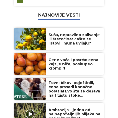
NAJNOVIJE VESTI
Suša, nepravilno zalivanje
ili štetočine: Zašto se
listovi limuna uvijaju?
Cene voća i povrća: cena
kajsije niža, poskupeo
krompir!
Tovni bikovi pojeftinili,
cena prasadi konačno
porasla! Evo šta se dešava
na tržištu stoke...
Ambrozija – jedna od
najnepoželjnijih biljaka na